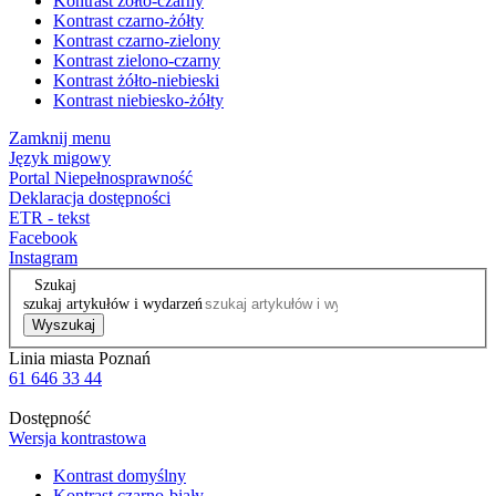
Kontrast żółto-czarny
Kontrast czarno-żółty
Kontrast czarno-zielony
Kontrast zielono-czarny
Kontrast żółto-niebieski
Kontrast niebiesko-żółty
Zamknij menu
Język migowy
Portal Niepełnosprawność
Deklaracja dostępności
ETR - tekst
Facebook
Instagram
Szukaj
szukaj artykułów i wydarzeń
Wyszukaj
Linia miasta Poznań
61 646 33 44
Dostępność
Wersja kontrastowa
Kontrast domyślny
Kontrast czarno-biały