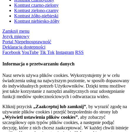
Kontrast czarno-zielony
Kontrast zielono-czarny
Kontrast żółto-niebieski
Kontrast niebiesko-żółty
Zamknij menu
Język migowy
Portal Niepełnosprawność
Deklaracja dostępności
Facebook
YouTube
Tik Tok
Instagram
RSS
Informacja o przetwarzaniu danych
Nasz serwis używa plików cookies. Wykorzystujemy je w celu
świadczenia usług na najwyższym poziomie, w sposób dopasowany
do indywidualnych potrzeb Użytkowników. Dzięki temu możliwe
jest także korzystanie z narzędzi analitycznych oraz udostępnianie
funkcji mediów społecznościowych i odtwarzacza wideo.
Kliknij przycisk
„Zaakceptuj lub zamknij”
, by wyrazić zgodę na
używanie plików cookies i przejść bezpośrednio do strony lub
„Wyświetl ustawienia plików cookies”
, aby zobaczyć
szczegółowy opis typów plików cookies, a następnie podjąć
decyzję, które z nich chcesz zaakceptować. W każdej chwili istnieje