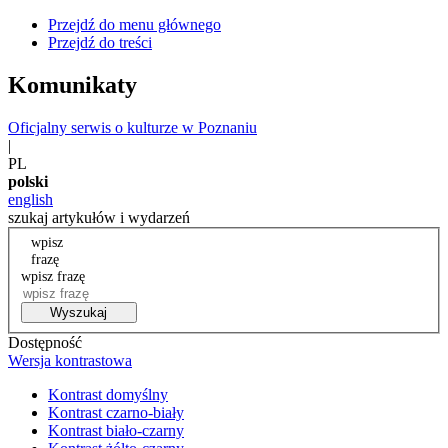
Przejdź do menu głównego
Przejdź do treści
Komunikaty
Oficjalny serwis o kulturze w Poznaniu
|
PL
polski
english
szukaj artykułów i wydarzeń
wpisz
frazę
wpisz frazę
Wyszukaj
Dostępność
Wersja kontrastowa
Kontrast domyślny
Kontrast czarno-biały
Kontrast biało-czarny