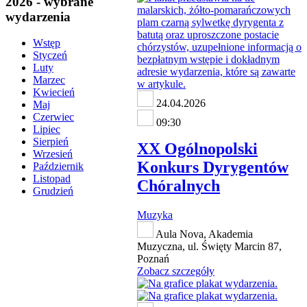
2026 - wybrane
wydarzenia
Wstęp
Styczeń
Luty
Marzec
Kwiecień
24.04.2026
Maj
Czerwiec
09:30
Lipiec
Sierpień
XX Ogólnopolski
Wrzesień
Konkurs Dyrygentów
Październik
Listopad
Chóralnych
Grudzień
Muzyka
Aula Nova, Akademia
Muzyczna, ul. Święty Marcin 87,
Poznań
Zobacz szczegóły