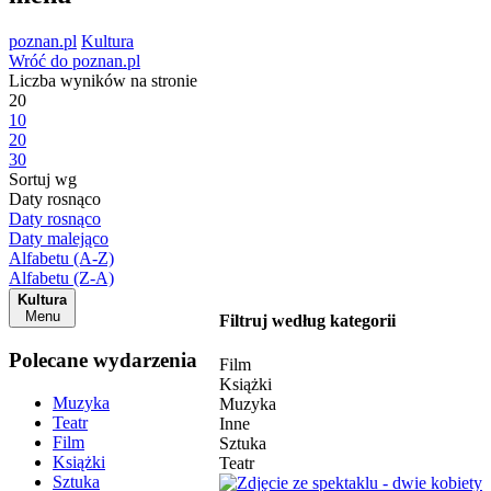
poznan.pl
Kultura
Wróć do poznan.pl
Liczba wyników na stronie
20
10
20
30
Sortuj wg
Daty rosnąco
Daty rosnąco
Daty malejąco
Alfabetu (A-Z)
Alfabetu (Z-A)
Kultura
Menu
Filtruj według kategorii
Polecane wydarzenia
Film
Książki
Muzyka
Muzyka
Teatr
Inne
Film
Sztuka
Książki
Teatr
Sztuka