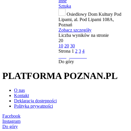
Inne
Sztuka
Osiedlowy Dom Kultury Pod
Lipami, al. Pod Lipami 108A,
Poznań
Zobacz szczegóły
Liczba wyników na stronie
20
10
20
30
Strona
1
2
3
4
następna strona
Do góry
PLATFORMA POZNAN.PL
O nas
Kontakt
Deklaracja dostępności
Polityka prywatności
Facebook
Instagram
Do góry