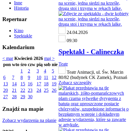
Inne
Historia
Repertuar
Kino
24.04.2026
Spektakle
09:30
Kalendarium
Spektakl - Calineczka
< mar
Kwiecień 2026
maj >
Teatr
pon
wto
śro
czw
pią
sob
nie
1
2
3
4
5
Teatr Animacji, ul. Św. Marcin
6
7
8
9
10
11
12
80/82 (budynek CK Zamek), Poznań
Zobacz szczegóły
13
14
15
16
17
18
19
20
21
22
23
24
25
26
27
28
29
30
Znajdź na mapie
Zobacz wydarzenia na planie