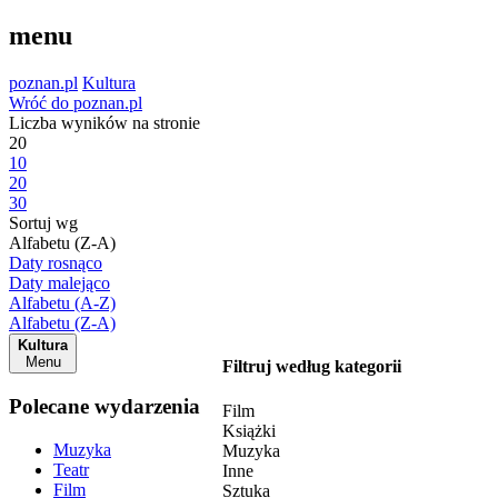
menu
poznan.pl
Kultura
Wróć do poznan.pl
Liczba wyników na stronie
20
10
20
30
Sortuj wg
Alfabetu (Z-A)
Daty rosnąco
Daty malejąco
Alfabetu (A-Z)
Alfabetu (Z-A)
Kultura
Menu
Filtruj według kategorii
Polecane wydarzenia
Film
Książki
Muzyka
Muzyka
Teatr
Inne
Film
Sztuka