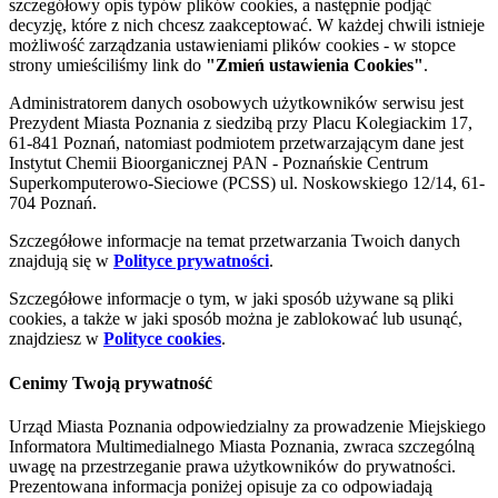
szczegółowy opis typów plików cookies, a następnie podjąć
decyzję, które z nich chcesz zaakceptować. W każdej chwili istnieje
możliwość zarządzania ustawieniami plików cookies - w stopce
strony umieściliśmy link do
"Zmień ustawienia Cookies"
.
Administratorem danych osobowych użytkowników serwisu jest
Prezydent Miasta Poznania z siedzibą przy Placu Kolegiackim 17,
61-841 Poznań, natomiast podmiotem przetwarzającym dane jest
Instytut Chemii Bioorganicznej PAN - Poznańskie Centrum
Superkomputerowo-Sieciowe (PCSS) ul. Noskowskiego 12/14, 61-
704 Poznań.
Szczegółowe informacje na temat przetwarzania Twoich danych
znajdują się w
Polityce prywatności
.
Szczegółowe informacje o tym, w jaki sposób używane są pliki
cookies, a także w jaki sposób można je zablokować lub usunąć,
znajdziesz w
Polityce cookies
.
Cenimy Twoją prywatność
Urząd Miasta Poznania odpowiedzialny za prowadzenie Miejskiego
Informatora Multimedialnego Miasta Poznania, zwraca szczególną
uwagę na przestrzeganie prawa użytkowników do prywatności.
Prezentowana informacja poniżej opisuje za co odpowiadają