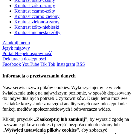
Kontrast biało-czarny
Kontrast żółto-czarny
Kontrast czarno-żółty
Kontrast czarno-zielony
Kontrast zielono-czarny
Kontrast żółto-niebieski
Kontrast niebiesko-żółty
Zamknij menu
Język migowy
Portal Niepełnosprawność
Deklaracja dostępności
Facebook
YouTube
Tik Tok
Instagram
RSS
Informacja o przetwarzaniu danych
Nasz serwis używa plików cookies. Wykorzystujemy je w celu
świadczenia usług na najwyższym poziomie, w sposób dopasowany
do indywidualnych potrzeb Użytkowników. Dzięki temu możliwe
jest także korzystanie z narzędzi analitycznych oraz udostępnianie
funkcji mediów społecznościowych i odtwarzacza wideo.
Kliknij przycisk
„Zaakceptuj lub zamknij”
, by wyrazić zgodę na
używanie plików cookies i przejść bezpośrednio do strony lub
„Wyświetl ustawienia plików cookies”
, aby zobaczyć