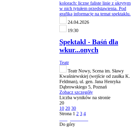
24.04.2026
19:30
Spektakl - Baśń dla
wkur...onych
Teatr
Teatr Nowy, Scena im. Sławy
Kwaśniewskiej (wejście od zaułka K.
Feldman), ul. gen. Jana Henryka
Dąbrowskiego 5, Poznań
Zobacz szczegóły
Liczba wyników na stronie
20
10
20
30
Strona
1
2
3
4
następna strona
Do góry