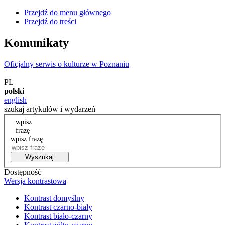
Przejdź do menu głównego
Przejdź do treści
Komunikaty
Oficjalny serwis o kulturze w Poznaniu
|
PL
polski
english
szukaj artykułów i wydarzeń
wpisz
frazę
wpisz frazę
Wyszukaj
Dostępność
Wersja kontrastowa
Kontrast domyślny
Kontrast czarno-biały
Kontrast biało-czarny