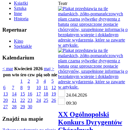
Książki
Teatr
Sztuka
Inne
Historia
Repertuar
Kino
Spektakle
Kalendarium
< mar
Kwiecień 2026
maj >
pon
wto
śro
czw
pią
sob
nie
1
2
3
4
5
6
7
8
9
10
11
12
13
14
15
16
17
18
19
24.04.2026
20
21
22
23
24
25
26
09:30
27
28
29
30
XX Ogólnopolski
Znajdź na mapie
Konkurs Dyrygentów
Chóralnych