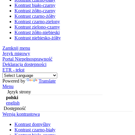
Kontrast biało-czarny
Kontrast żółto-czarny
Kontrast czarno-żółty
Kontrast czarno-zielony
Kontrast zielono-czarny
Kontrast żółto-niebieski
Kontrast niebiesko-żółty
Zamknij menu
Język migowy
Portal Niepełnosprawność
Deklaracja dostępności
ETR - tekst
Powered by
Translate
Menu
Język strony
polski
english
Dostępność
Wersja kontrastowa
Kontrast domyślny
Kontrast czarno-biały