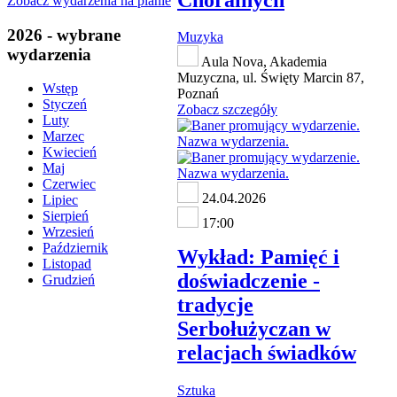
Zobacz wydarzenia na planie
2026 - wybrane
Muzyka
wydarzenia
Aula Nova, Akademia
Muzyczna, ul. Święty Marcin 87,
Wstęp
Poznań
Styczeń
Zobacz szczegóły
Luty
Marzec
Kwiecień
Maj
Czerwiec
24.04.2026
Lipiec
Sierpień
17:00
Wrzesień
Październik
Wykład: Pamięć i
Listopad
doświadczenie -
Grudzień
tradycje
Serbołużyczan w
relacjach świadków
Sztuka