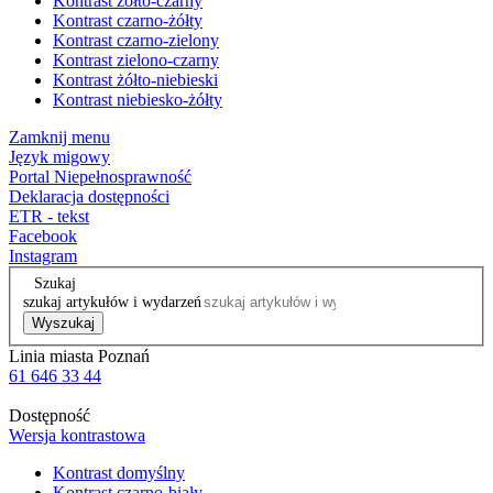
Kontrast żółto-czarny
Kontrast czarno-żółty
Kontrast czarno-zielony
Kontrast zielono-czarny
Kontrast żółto-niebieski
Kontrast niebiesko-żółty
Zamknij menu
Język migowy
Portal Niepełnosprawność
Deklaracja dostępności
ETR - tekst
Facebook
Instagram
Szukaj
szukaj artykułów i wydarzeń
Wyszukaj
Linia miasta Poznań
61 646 33 44
Dostępność
Wersja kontrastowa
Kontrast domyślny
Kontrast czarno-biały