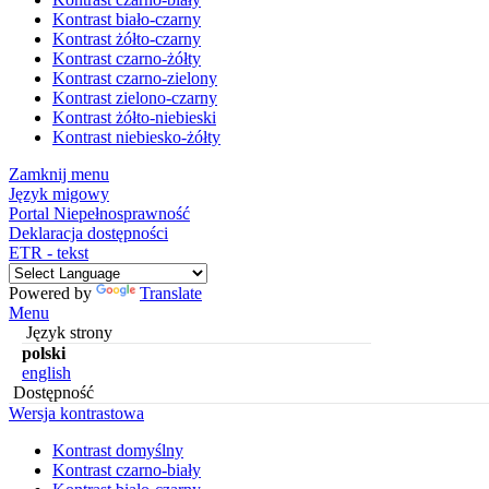
Kontrast biało-czarny
Kontrast żółto-czarny
Kontrast czarno-żółty
Kontrast czarno-zielony
Kontrast zielono-czarny
Kontrast żółto-niebieski
Kontrast niebiesko-żółty
Zamknij menu
Język migowy
Portal Niepełnosprawność
Deklaracja dostępności
ETR - tekst
Powered by
Translate
Menu
Język strony
polski
english
Dostępność
Wersja kontrastowa
Kontrast domyślny
Kontrast czarno-biały