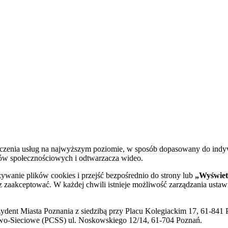
dczenia usług na najwyższym poziomie, w sposób dopasowany do indy
diów społecznościowych i odtwarzacza wideo.
żywanie plików cookies i przejść bezpośrednio do strony lub
„Wyświetl
sz zaakceptować. W każdej chwili istnieje możliwość zarządzania ustaw
ent Miasta Poznania z siedzibą przy Placu Kolegiackim 17, 61-841 P
o-Sieciowe (PCSS) ul. Noskowskiego 12/14, 61-704 Poznań.