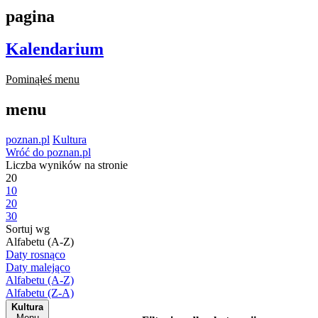
pagina
Kalendarium
Pominąłeś menu
menu
poznan.pl
Kultura
Wróć do poznan.pl
Liczba wyników na stronie
20
10
20
30
Sortuj wg
Alfabetu (A-Z)
Daty rosnąco
Daty malejąco
Alfabetu (A-Z)
Alfabetu (Z-A)
Kultura
Menu