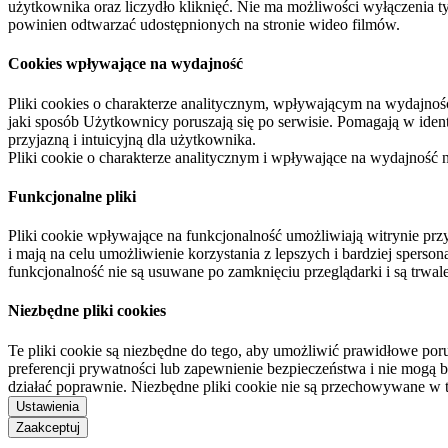
użytkownika oraz liczydło kliknięć. Nie ma możliwości wyłączenia t
powinien odtwarzać udostępnionych na stronie wideo filmów.
Cookies wpływające na wydajność
Pliki cookies o charakterze analitycznym, wpływającym na wydajność zb
jaki sposób Użytkownicy poruszają się po serwisie. Pomagają w ide
przyjazną i intuicyjną dla użytkownika.
Pliki cookie o charakterze analitycznym i wpływające na wydajność
Funkcjonalne pliki
Pliki cookie wpływające na funkcjonalność umożliwiają witrynie p
i mają na celu umożliwienie korzystania z lepszych i bardziej sperso
funkcjonalność nie są usuwane po zamknięciu przeglądarki i są trw
Niezbędne pliki cookies
Te pliki cookie są niezbędne do tego, aby umożliwić prawidłowe poru
preferencji prywatności lub zapewnienie bezpieczeństwa i nie mogą b
działać poprawnie. Niezbędne pliki cookie nie są przechowywane w 
Ustawienia
Zaakceptuj