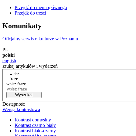
Przejdź do menu głównego
Przejdź do treści
Komunikaty
Oficjalny serwis o kulturze w Poznaniu
|
PL
polski
english
szukaj artykułów i wydarzeń
wpisz
frazę
wpisz frazę
Wyszukaj
Dostępność
Wersja kontrastowa
Kontrast domyślny
Kontrast czarno-biały
Kontrast biało-czarny