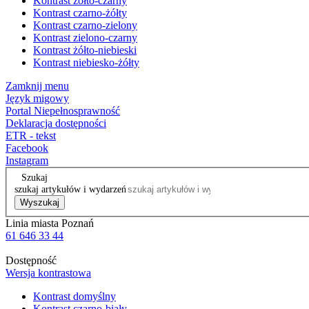
Kontrast żółto-czarny
Kontrast czarno-żółty
Kontrast czarno-zielony
Kontrast zielono-czarny
Kontrast żółto-niebieski
Kontrast niebiesko-żółty
Zamknij menu
Język migowy
Portal Niepełnosprawność
Deklaracja dostępności
ETR - tekst
Facebook
Instagram
Szukaj
szukaj artykułów i wydarzeń
Wyszukaj
Linia miasta Poznań
61 646 33 44
Dostępność
Wersja kontrastowa
Kontrast domyślny
Kontrast czarno-biały