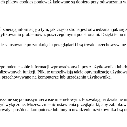
ych plików cookies ponieważ ładowane są dopiero przy odtwarzaniu wid
ierają informację o tym, jak często strona jest odwiedzana i jak się z 
ntyfikowaniu problemów z poszczególnymi podstronami. Dzięki temu mo
 nie są usuwane po zamknięciu przeglądarki i są trwale przechowywane
rzypomnienie sobie informacji wprowadzonych przez użytkownika lub 
nalizowanych funkcji. Pliki te umożliwiają także optymalizację użytko
ale przechowywane na komputerze lub urządzeniu użytkownika.
szanie się po naszym serwisie internetowym. Pozwalają na działanie ni
yć wyłączone. Możesz zmienić ustawienia przeglądarki, aby zablokować
trwały sposób na komputerze lub innym urządzeniu użytkownika i są u