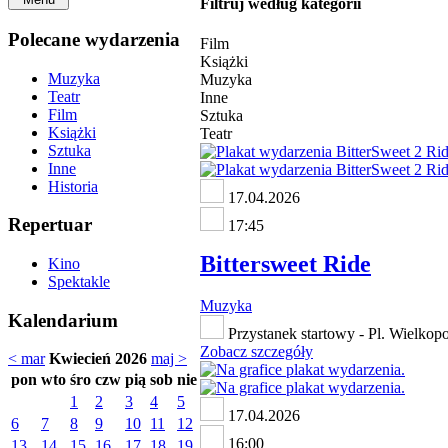
Filtruj według kategorii
Polecane wydarzenia
Film
Książki
Muzyka
Muzyka
Teatr
Inne
Film
Sztuka
Książki
Teatr
Sztuka
Inne
Historia
17.04.2026
Repertuar
17:45
Bittersweet Ride
Kino
Spektakle
Muzyka
Kalendarium
Przystanek startowy - Pl. Wielkopo
Zobacz szczegóły
< mar
Kwiecień 2026
maj >
pon
wto
śro
czw
pią
sob
nie
1
2
3
4
5
17.04.2026
6
7
8
9
10
11
12
16:00
13
14
15
16
17
18
19