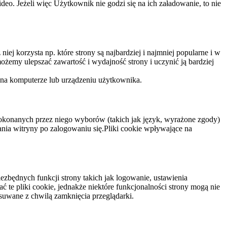
eo. Jeżeli więc Użytkownik nie godzi się na ich załadowanie, to nie
niej korzysta np. które strony są najbardziej i najmniej popularne i w
żemy ulepszać zawartość i wydajność strony i uczynić ją bardziej
 na komputerze lub urządzeniu użytkownika.
dokonanych przez niego wyborów (takich jak język, wyrażone zgody)
wania witryny po zalogowaniu się.Pliki cookie wpływające na
ezbędnych funkcji strony takich jak logowanie, ustawienia
 te pliki cookie, jednakże niektóre funkcjonalności strony mogą nie
suwane z chwilą zamknięcia przeglądarki.