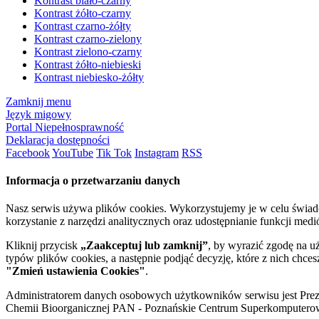
Kontrast biało-czarny
Kontrast żółto-czarny
Kontrast czarno-żółty
Kontrast czarno-zielony
Kontrast zielono-czarny
Kontrast żółto-niebieski
Kontrast niebiesko-żółty
Zamknij menu
Język migowy
Portal Niepełnosprawność
Deklaracja dostępności
Facebook
YouTube
Tik Tok
Instagram
RSS
Informacja o przetwarzaniu danych
Nasz serwis używa plików cookies. Wykorzystujemy je w celu świa
korzystanie z narzędzi analitycznych oraz udostępnianie funkcji me
Kliknij przycisk
„Zaakceptuj lub zamknij”
, by wyrazić zgodę na u
typów plików cookies, a następnie podjąć decyzję, które z nich chce
"Zmień ustawienia Cookies"
.
Administratorem danych osobowych użytkowników serwisu jest Prezyd
Chemii Bioorganicznej PAN - Poznańskie Centrum Superkomputerow