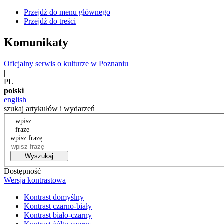
Przejdź do menu głównego
Przejdź do treści
Komunikaty
Oficjalny serwis o kulturze w Poznaniu
|
PL
polski
english
szukaj artykułów i wydarzeń
wpisz
frazę
wpisz frazę
Wyszukaj
Dostępność
Wersja kontrastowa
Kontrast domyślny
Kontrast czarno-biały
Kontrast biało-czarny