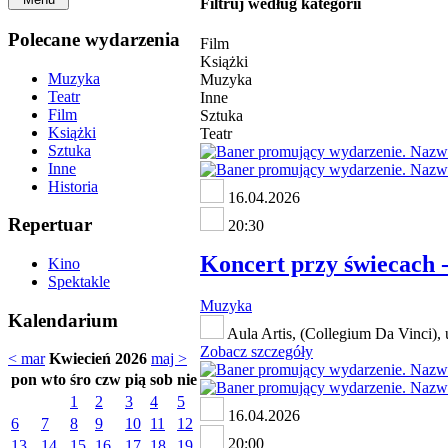
Filtruj według kategorii
Polecane wydarzenia
Film
Książki
Muzyka
Muzyka
Teatr
Inne
Film
Sztuka
Książki
Teatr
Sztuka
Inne
Historia
16.04.2026
Repertuar
20:30
Koncert przy świecach -
Kino
Spektakle
Muzyka
Kalendarium
Aula Artis, (Collegium Da Vinci), 
Zobacz szczegóły
< mar
Kwiecień 2026
maj >
pon
wto
śro
czw
pią
sob
nie
1
2
3
4
5
16.04.2026
6
7
8
9
10
11
12
20:00
13
14
15
16
17
18
19