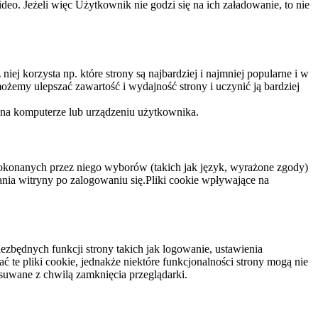
eo. Jeżeli więc Użytkownik nie godzi się na ich załadowanie, to nie
niej korzysta np. które strony są najbardziej i najmniej popularne i w
żemy ulepszać zawartość i wydajność strony i uczynić ją bardziej
 na komputerze lub urządzeniu użytkownika.
dokonanych przez niego wyborów (takich jak język, wyrażone zgody)
wania witryny po zalogowaniu się.Pliki cookie wpływające na
ezbędnych funkcji strony takich jak logowanie, ustawienia
 te pliki cookie, jednakże niektóre funkcjonalności strony mogą nie
suwane z chwilą zamknięcia przeglądarki.