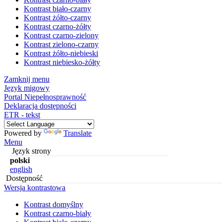
Kontrast biało-czarny
Kontrast żółto-czarny
Kontrast czarno-żółty
Kontrast czarno-zielony
Kontrast zielono-czarny
Kontrast żółto-niebieski
Kontrast niebiesko-żółty
Zamknij menu
Język migowy
Portal Niepełnosprawność
Deklaracja dostępności
ETR - tekst
Powered by
Translate
Menu
Język strony
polski
english
Dostępność
Wersja kontrastowa
Kontrast domyślny
Kontrast czarno-biały