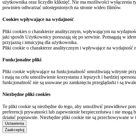
użytkownika oraz liczydło kliknięć. Nie ma możliwości wyłączenia t
powinien odtwarzać udostępnionych na stronie wideo filmów.
Cookies wpływające na wydajność
Pliki cookies o charakterze analitycznym, wpływającym na wydajność zb
jaki sposób Użytkownicy poruszają się po serwisie. Pomagają w ide
przyjazną i intuicyjną dla użytkownika.
Pliki cookie o charakterze analitycznym i wpływające na wydajność
Funkcjonalne pliki
Pliki cookie wpływające na funkcjonalność umożliwiają witrynie p
i mają na celu umożliwienie korzystania z lepszych i bardziej sperso
funkcjonalność nie są usuwane po zamknięciu przeglądarki i są trw
Niezbędne pliki cookies
Te pliki cookie są niezbędne do tego, aby umożliwić prawidłowe poru
preferencji prywatności lub zapewnienie bezpieczeństwa i nie mogą b
działać poprawnie. Niezbędne pliki cookie nie są przechowywane w 
Ustawienia
Zaakceptuj