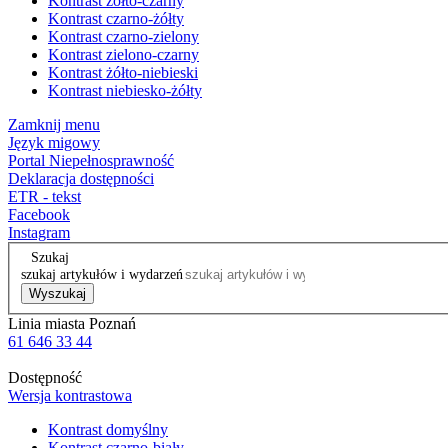
Kontrast żółto-czarny
Kontrast czarno-żółty
Kontrast czarno-zielony
Kontrast zielono-czarny
Kontrast żółto-niebieski
Kontrast niebiesko-żółty
Zamknij menu
Język migowy
Portal Niepełnosprawność
Deklaracja dostępności
ETR - tekst
Facebook
Instagram
Szukaj
szukaj artykułów i wydarzeń
Wyszukaj
Linia miasta Poznań
61 646 33 44
Dostępność
Wersja kontrastowa
Kontrast domyślny
Kontrast czarno-biały