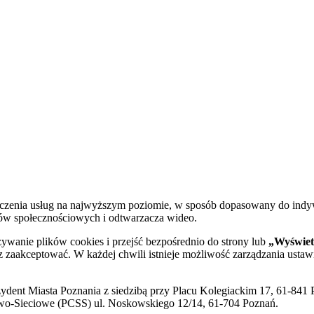
dczenia usług na najwyższym poziomie, w sposób dopasowany do indy
diów społecznościowych i odtwarzacza wideo.
żywanie plików cookies i przejść bezpośrednio do strony lub
„Wyświetl
sz zaakceptować. W każdej chwili istnieje możliwość zarządzania ustaw
ent Miasta Poznania z siedzibą przy Placu Kolegiackim 17, 61-841 P
o-Sieciowe (PCSS) ul. Noskowskiego 12/14, 61-704 Poznań.