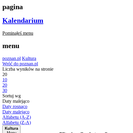
pagina
Kalendarium
Pominąłeś menu
menu
poznan.pl
Kultura
Wróć do poznan.pl
Liczba wyników na stronie
20
10
20
30
Sortuj wg
Daty malejąco
Daty rosnąco
Daty malejąco
Alfabetu (A-Z)
Alfabetu (Z-A)
Kultura
Menu