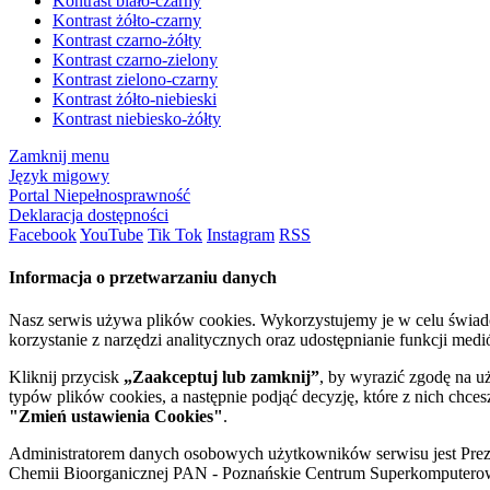
Kontrast biało-czarny
Kontrast żółto-czarny
Kontrast czarno-żółty
Kontrast czarno-zielony
Kontrast zielono-czarny
Kontrast żółto-niebieski
Kontrast niebiesko-żółty
Zamknij menu
Język migowy
Portal Niepełnosprawność
Deklaracja dostępności
Facebook
YouTube
Tik Tok
Instagram
RSS
Informacja o przetwarzaniu danych
Nasz serwis używa plików cookies. Wykorzystujemy je w celu świa
korzystanie z narzędzi analitycznych oraz udostępnianie funkcji me
Kliknij przycisk
„Zaakceptuj lub zamknij”
, by wyrazić zgodę na u
typów plików cookies, a następnie podjąć decyzję, które z nich chce
"Zmień ustawienia Cookies"
.
Administratorem danych osobowych użytkowników serwisu jest Prezyd
Chemii Bioorganicznej PAN - Poznańskie Centrum Superkomputerow