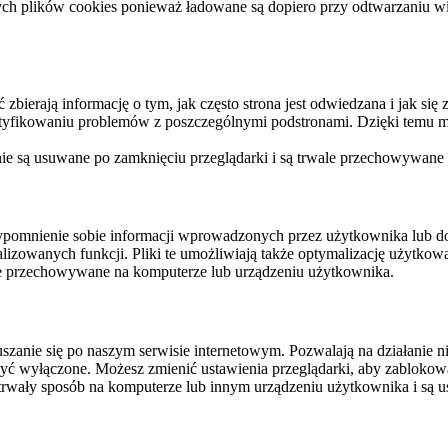
ych plików cookies ponieważ ładowane są dopiero przy odtwarzaniu wid
ierają informację o tym, jak często strona jest odwiedzana i jak się z 
ntyfikowaniu problemów z poszczególnymi podstronami. Dzięki temu mo
 nie są usuwane po zamknięciu przeglądarki i są trwale przechowywane
rzypomnienie sobie informacji wprowadzonych przez użytkownika lub 
nalizowanych funkcji. Pliki te umożliwiają także optymalizację użytko
ale przechowywane na komputerze lub urządzeniu użytkownika.
szanie się po naszym serwisie internetowym. Pozwalają na działanie ni
yć wyłączone. Możesz zmienić ustawienia przeglądarki, aby zablokować
trwały sposób na komputerze lub innym urządzeniu użytkownika i są u