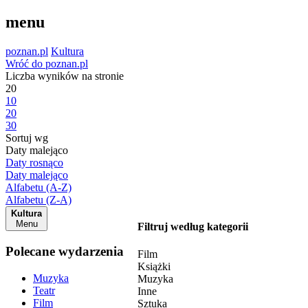
menu
poznan.pl
Kultura
Wróć do poznan.pl
Liczba wyników na stronie
20
10
20
30
Sortuj wg
Daty malejąco
Daty rosnąco
Daty malejąco
Alfabetu (A-Z)
Alfabetu (Z-A)
Kultura
Menu
Filtruj według kategorii
Polecane wydarzenia
Film
Książki
Muzyka
Muzyka
Teatr
Inne
Film
Sztuka