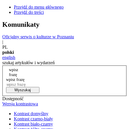
Przejdź do menu głównego
Przejdź do treści
Komunikaty
Oficjalny serwis o kulturze w Poznaniu
|
PL
polski
english
szukaj artykułów i wydarzeń
wpisz
frazę
wpisz frazę
Wyszukaj
Dostępność
Wersja kontrastowa
Kontrast domyślny
Kontrast czarno-biały
Kontrast biało-czarny