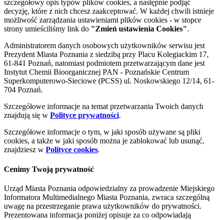
szczegółowy opis typów plików cookies, a następnie podjąć
decyzję, które z nich chcesz zaakceptować. W każdej chwili istnieje
możliwość zarządzania ustawieniami plików cookies - w stopce
strony umieściliśmy link do
"Zmień ustawienia Cookies"
.
Administratorem danych osobowych użytkowników serwisu jest
Prezydent Miasta Poznania z siedzibą przy Placu Kolegiackim 17,
61-841 Poznań, natomiast podmiotem przetwarzającym dane jest
Instytut Chemii Bioorganicznej PAN - Poznańskie Centrum
Superkomputerowo-Sieciowe (PCSS) ul. Noskowskiego 12/14, 61-
704 Poznań.
Szczegółowe informacje na temat przetwarzania Twoich danych
znajdują się w
Polityce prywatności
.
Szczegółowe informacje o tym, w jaki sposób używane są pliki
cookies, a także w jaki sposób można je zablokować lub usunąć,
znajdziesz w
Polityce cookies
.
Cenimy Twoją prywatność
Urząd Miasta Poznania odpowiedzialny za prowadzenie Miejskiego
Informatora Multimedialnego Miasta Poznania, zwraca szczególną
uwagę na przestrzeganie prawa użytkowników do prywatności.
Prezentowana informacja poniżej opisuje za co odpowiadają