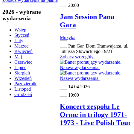
Zobacz wydarzenia na planie
20:00
2026 - wybrane
Jam Session Pana
wydarzenia
Gara
Wstęp
Styczeń
Muzyka
Luty
Pan Gar, Dom Tramwajarza, ul.
Marzec
Juliusza Słowackiego 19/21
Kwiecień
Zobacz szczegóły
Maj
Czerwiec
Lipiec
Sierpień
Wrzesień
Październik
14.04.2026
Listopad
Grudzień
19:00
Koncert zespołu Le
Orme in trilogy 1971-
1973 - Live Polish Tour