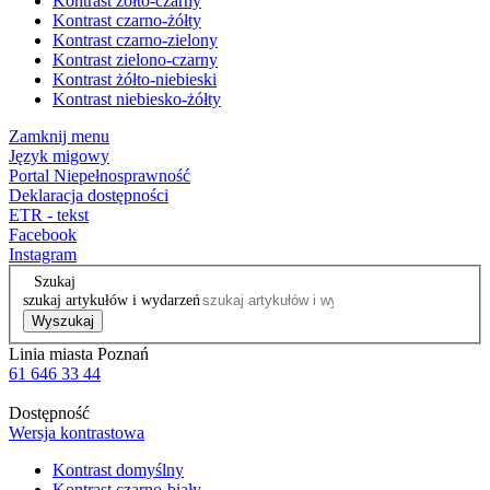
Kontrast żółto-czarny
Kontrast czarno-żółty
Kontrast czarno-zielony
Kontrast zielono-czarny
Kontrast żółto-niebieski
Kontrast niebiesko-żółty
Zamknij menu
Język migowy
Portal Niepełnosprawność
Deklaracja dostępności
ETR - tekst
Facebook
Instagram
Szukaj
szukaj artykułów i wydarzeń
Wyszukaj
Linia miasta Poznań
61 646 33 44
Dostępność
Wersja kontrastowa
Kontrast domyślny
Kontrast czarno-biały