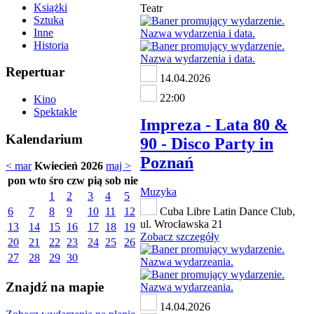
Książki
Teatr
Sztuka
Inne
Historia
Repertuar
14.04.2026
22:00
Kino
Spektakle
Impreza - Lata 80 &
Kalendarium
90 - Disco Party in
Poznań
< mar
Kwiecień 2026
maj >
pon
wto
śro
czw
pią
sob
nie
Muzyka
1
2
3
4
5
6
7
8
9
10
11
12
Cuba Libre Latin Dance Club,
ul. Wrocławska 21
13
14
15
16
17
18
19
Zobacz szczegóły
20
21
22
23
24
25
26
27
28
29
30
Znajdź na mapie
14.04.2026