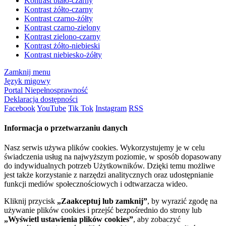
Kontrast biało-czarny
Kontrast żółto-czarny
Kontrast czarno-żółty
Kontrast czarno-zielony
Kontrast zielono-czarny
Kontrast żółto-niebieski
Kontrast niebiesko-żółty
Zamknij menu
Język migowy
Portal Niepełnosprawność
Deklaracja dostępności
Facebook
YouTube
Tik Tok
Instagram
RSS
Informacja o przetwarzaniu danych
Nasz serwis używa plików cookies. Wykorzystujemy je w celu
świadczenia usług na najwyższym poziomie, w sposób dopasowany
do indywidualnych potrzeb Użytkowników. Dzięki temu możliwe
jest także korzystanie z narzędzi analitycznych oraz udostępnianie
funkcji mediów społecznościowych i odtwarzacza wideo.
Kliknij przycisk
„Zaakceptuj lub zamknij”
, by wyrazić zgodę na
używanie plików cookies i przejść bezpośrednio do strony lub
„Wyświetl ustawienia plików cookies”
, aby zobaczyć