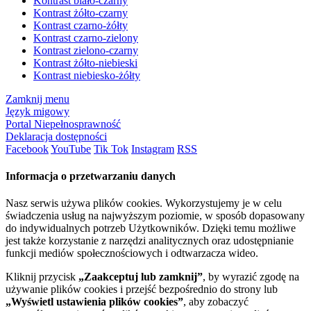
Kontrast biało-czarny
Kontrast żółto-czarny
Kontrast czarno-żółty
Kontrast czarno-zielony
Kontrast zielono-czarny
Kontrast żółto-niebieski
Kontrast niebiesko-żółty
Zamknij menu
Język migowy
Portal Niepełnosprawność
Deklaracja dostępności
Facebook
YouTube
Tik Tok
Instagram
RSS
Informacja o przetwarzaniu danych
Nasz serwis używa plików cookies. Wykorzystujemy je w celu
świadczenia usług na najwyższym poziomie, w sposób dopasowany
do indywidualnych potrzeb Użytkowników. Dzięki temu możliwe
jest także korzystanie z narzędzi analitycznych oraz udostępnianie
funkcji mediów społecznościowych i odtwarzacza wideo.
Kliknij przycisk
„Zaakceptuj lub zamknij”
, by wyrazić zgodę na
używanie plików cookies i przejść bezpośrednio do strony lub
„Wyświetl ustawienia plików cookies”
, aby zobaczyć