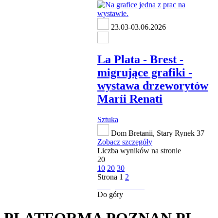
23.03-03.06.2026
La Plata - Brest -
migrujące grafiki -
wystawa drzeworytów
Maríi Renati
Sztuka
Dom Bretanii, Stary Rynek 37
Zobacz szczegóły
Liczba wyników na stronie
20
10
20
30
Strona
1
2
następna strona
Do góry