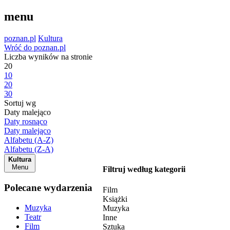
menu
poznan.pl
Kultura
Wróć do poznan.pl
Liczba wyników na stronie
20
10
20
30
Sortuj wg
Daty malejąco
Daty rosnąco
Daty malejąco
Alfabetu (A-Z)
Alfabetu (Z-A)
Kultura
Menu
Filtruj według kategorii
Polecane wydarzenia
Film
Książki
Muzyka
Muzyka
Teatr
Inne
Film
Sztuka