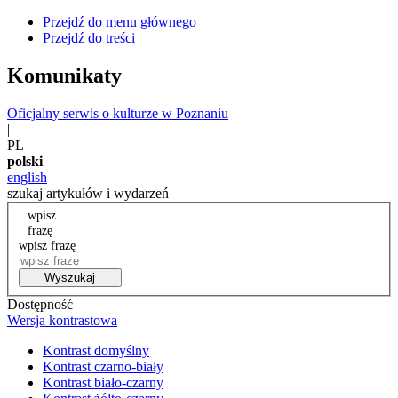
Przejdź do menu głównego
Przejdź do treści
Komunikaty
Oficjalny serwis o kulturze w Poznaniu
|
PL
polski
english
szukaj artykułów i wydarzeń
wpisz
frazę
wpisz frazę
Wyszukaj
Dostępność
Wersja kontrastowa
Kontrast domyślny
Kontrast czarno-biały
Kontrast biało-czarny