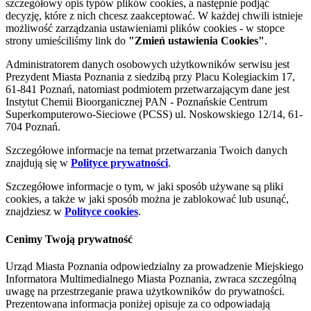
szczegółowy opis typów plików cookies, a następnie podjąć
decyzję, które z nich chcesz zaakceptować. W każdej chwili istnieje
możliwość zarządzania ustawieniami plików cookies - w stopce
strony umieściliśmy link do
"Zmień ustawienia Cookies"
.
Administratorem danych osobowych użytkowników serwisu jest
Prezydent Miasta Poznania z siedzibą przy Placu Kolegiackim 17,
61-841 Poznań, natomiast podmiotem przetwarzającym dane jest
Instytut Chemii Bioorganicznej PAN - Poznańskie Centrum
Superkomputerowo-Sieciowe (PCSS) ul. Noskowskiego 12/14, 61-
704 Poznań.
Szczegółowe informacje na temat przetwarzania Twoich danych
znajdują się w
Polityce prywatności
.
Szczegółowe informacje o tym, w jaki sposób używane są pliki
cookies, a także w jaki sposób można je zablokować lub usunąć,
znajdziesz w
Polityce cookies
.
Cenimy Twoją prywatność
Urząd Miasta Poznania odpowiedzialny za prowadzenie Miejskiego
Informatora Multimedialnego Miasta Poznania, zwraca szczególną
uwagę na przestrzeganie prawa użytkowników do prywatności.
Prezentowana informacja poniżej opisuje za co odpowiadają