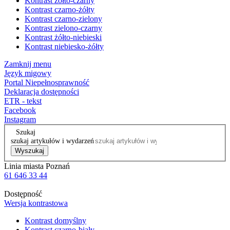
Kontrast żółto-czarny
Kontrast czarno-żółty
Kontrast czarno-zielony
Kontrast zielono-czarny
Kontrast żółto-niebieski
Kontrast niebiesko-żółty
Zamknij menu
Język migowy
Portal Niepełnosprawność
Deklaracja dostępności
ETR - tekst
Facebook
Instagram
Szukaj
szukaj artykułów i wydarzeń
Wyszukaj
Linia miasta Poznań
61 646 33 44
Dostępność
Wersja kontrastowa
Kontrast domyślny
Kontrast czarno-biały