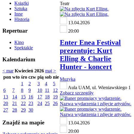
Książki
Teatr
Sztuka
Inne
Historia
13.04.2026
Repertuar
20:00
Enter Enea Festival
Kino
Spektakle
prezentuje: Kurt
Elling & Charlie
Kalendarium
Hunter - koncert
< mar
Kwiecień 2026
maj >
pon
wto
śro
czw
pią
sob
nie
Muzyka
1
2
3
4
5
Aula UAM, ul. Wieniawskiego 1
6
7
8
9
10
11
12
Zobacz szczegóły
13
14
15
16
17
18
19
20
21
22
23
24
25
26
27
28
29
30
Znajdź na mapie
13.04.2026
20:00