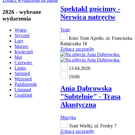
Zobacz wydarzenia na planie
Spektakl gościnny -
2026 - wybrane
Nerwica natręctw
wydarzenia
Teatr
Wstęp
Styczeń
Kino Teatr Apollo, ul. Franciszka
Luty
Ratajczaka 18
Marzec
Zobacz szczegóły
Kwiecień
Maj
Czerwiec
Lipiec
13.04.2026
Sierpień
19:00
Wrzesień
Październik
Ania Dąbrowska
Listopad
"Subtelnie" - Trasa
Grudzień
Akustyczna
Muzyka
Teatr Wielki, ul. Fredry 7
Zobacz szczegóły