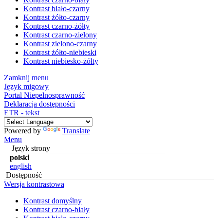
Kontrast biało-czarny
Kontrast żółto-czarny
Kontrast czarno-żółty
Kontrast czarno-zielony
Kontrast zielono-czarny
Kontrast żółto-niebieski
Kontrast niebiesko-żółty
Zamknij menu
Język migowy
Portal Niepełnosprawność
Deklaracja dostępności
ETR - tekst
Powered by
Translate
Menu
Język strony
polski
english
Dostępność
Wersja kontrastowa
Kontrast domyślny
Kontrast czarno-biały