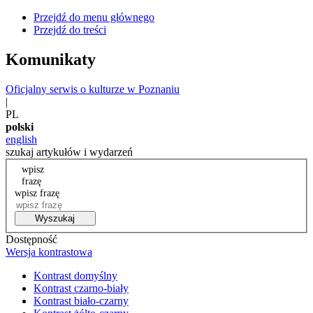
Przejdź do menu głównego
Przejdź do treści
Komunikaty
Oficjalny serwis o kulturze w Poznaniu
|
PL
polski
english
szukaj artykułów i wydarzeń
wpisz
frazę
wpisz frazę
Wyszukaj
Dostępność
Wersja kontrastowa
Kontrast domyślny
Kontrast czarno-biały
Kontrast biało-czarny