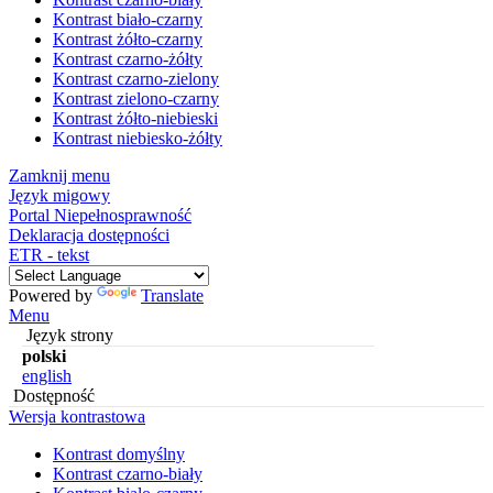
Kontrast biało-czarny
Kontrast żółto-czarny
Kontrast czarno-żółty
Kontrast czarno-zielony
Kontrast zielono-czarny
Kontrast żółto-niebieski
Kontrast niebiesko-żółty
Zamknij menu
Język migowy
Portal Niepełnosprawność
Deklaracja dostępności
ETR - tekst
Powered by
Translate
Menu
Język strony
polski
english
Dostępność
Wersja kontrastowa
Kontrast domyślny
Kontrast czarno-biały