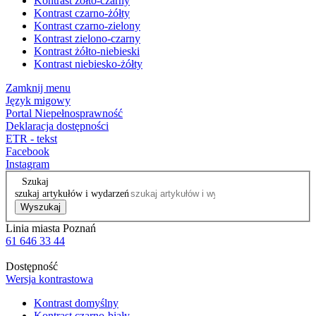
Kontrast żółto-czarny
Kontrast czarno-żółty
Kontrast czarno-zielony
Kontrast zielono-czarny
Kontrast żółto-niebieski
Kontrast niebiesko-żółty
Zamknij menu
Język migowy
Portal Niepełnosprawność
Deklaracja dostępności
ETR - tekst
Facebook
Instagram
Szukaj
szukaj artykułów i wydarzeń
Wyszukaj
Linia miasta Poznań
61 646 33 44
Dostępność
Wersja kontrastowa
Kontrast domyślny
Kontrast czarno-biały