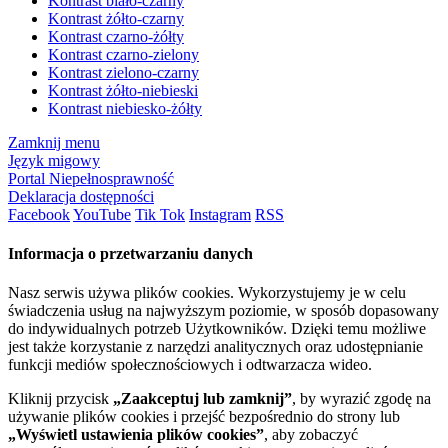
Kontrast biało-czarny
Kontrast żółto-czarny
Kontrast czarno-żółty
Kontrast czarno-zielony
Kontrast zielono-czarny
Kontrast żółto-niebieski
Kontrast niebiesko-żółty
Zamknij menu
Język migowy
Portal Niepełnosprawność
Deklaracja dostępności
Facebook
YouTube
Tik Tok
Instagram
RSS
Informacja o przetwarzaniu danych
Nasz serwis używa plików cookies. Wykorzystujemy je w celu
świadczenia usług na najwyższym poziomie, w sposób dopasowany
do indywidualnych potrzeb Użytkowników. Dzięki temu możliwe
jest także korzystanie z narzędzi analitycznych oraz udostępnianie
funkcji mediów społecznościowych i odtwarzacza wideo.
Kliknij przycisk
„Zaakceptuj lub zamknij”
, by wyrazić zgodę na
używanie plików cookies i przejść bezpośrednio do strony lub
„Wyświetl ustawienia plików cookies”
, aby zobaczyć