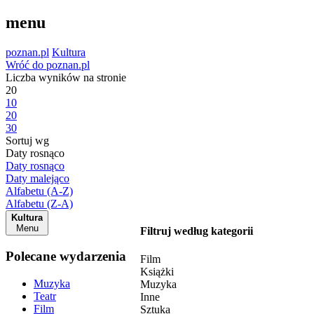
menu
poznan.pl
Kultura
Wróć do poznan.pl
Liczba wyników na stronie
20
10
20
30
Sortuj wg
Daty rosnąco
Daty rosnąco
Daty malejąco
Alfabetu (A-Z)
Alfabetu (Z-A)
Kultura
Menu
Filtruj według kategorii
Polecane wydarzenia
Film
Książki
Muzyka
Muzyka
Teatr
Inne
Film
Sztuka