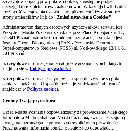
szczegółowy opis typów plików cookies, a następnie podjąć
decyzję, które z nich chcesz zaakceptować. W każdej chwili istnieje
możliwość zarządzania ustawieniami plików cookies - w stopce
strony umieściliśmy link do
"Zmień ustawienia Cookies"
.
Administratorem danych osobowych użytkowników serwisu jest
Prezydent Miasta Poznania z siedzibą przy Placu Kolegiackim 17,
61-841 Poznań, natomiast podmiotem przetwarzającym dane jest
Instytut Chemii Bioorganicznej PAN - Poznańskie Centrum
Superkomputerowo-Sieciowe (PCSS) ul. Noskowskiego 12/14, 61-
704 Poznań.
Szczegółowe informacje na temat przetwarzania Twoich danych
znajdują się w
Polityce prywatności
.
Szczegółowe informacje o tym, w jaki sposób używane są pliki
cookies, a także w jaki sposób można je zablokować lub usunąć,
znajdziesz w
Polityce cookies
.
Cenimy Twoją prywatność
Urząd Miasta Poznania odpowiedzialny za prowadzenie Miejskiego
Informatora Multimedialnego Miasta Poznania, zwraca szczególną
uwagę na przestrzeganie prawa użytkowników do prywatności.
Prezentowana informacja poniżej opisuje za co odpowiadają