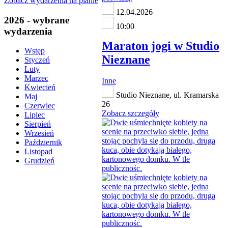
Zobacz wydarzenia na planie
12.04.2026
2026 - wybrane
10:00
wydarzenia
Maraton jogi w Studio
Wstęp
Nieznane
Styczeń
Luty
Marzec
Inne
Kwiecień
Studio Nieznane, ul. Kramarska
Maj
26
Czerwiec
Zobacz szczegóły
Lipiec
Sierpień
Wrzesień
Październik
Listopad
Grudzień