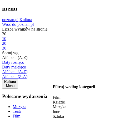
menu
poznan.pl
Kultura
Wróć do poznan.pl
Liczba wyników na stronie
20
10
20
30
Sortuj wg
Alfabetu (A-Z)
Daty rosnąco
Daty malejąco
Alfabetu (A-Z)
Alfabetu (Z-A)
Kultura
Menu
Filtruj według kategorii
Polecane wydarzenia
Film
Książki
Muzyka
Muzyka
Teatr
Inne
Film
Sztuka