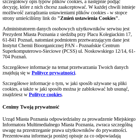
szczegółowy opis typów plików cookies, a następnie podjąć
decyzję, które z nich chcesz zaakceptować. W każdej chwili istnieje
możliwość zarządzania ustawieniami plików cookies - w stopce
strony umieściliśmy link do
"Zmień ustawienia Cookies"
.
Administratorem danych osobowych użytkowników serwisu jest
Prezydent Miasta Poznania z siedzibą przy Placu Kolegiackim 17,
61-841 Poznań, natomiast podmiotem przetwarzającym dane jest
Instytut Chemii Bioorganicznej PAN - Poznańskie Centrum
Superkomputerowo-Sieciowe (PCSS) ul. Noskowskiego 12/14, 61-
704 Poznań.
Szczegółowe informacje na temat przetwarzania Twoich danych
znajdują się w
Polityce prywatności
.
Szczegółowe informacje o tym, w jaki sposób używane są pliki
cookies, a także w jaki sposób można je zablokować lub usunąć,
znajdziesz w
Polityce cookies
.
Cenimy Twoją prywatność
Urząd Miasta Poznania odpowiedzialny za prowadzenie Miejskiego
Informatora Multimedialnego Miasta Poznania, zwraca szczególną
uwagę na przestrzeganie prawa użytkowników do prywatności.
Prezentowana informacja poniżej opisuje za co odpowiadają