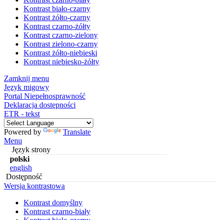
Kontrast biało-czarny
Kontrast żółto-czarny
Kontrast czarno-żółty
Kontrast czarno-zielony
Kontrast zielono-czarny
Kontrast żółto-niebieski
Kontrast niebiesko-żółty
Zamknij menu
Język migowy
Portal Niepełnosprawność
Deklaracja dostępności
ETR - tekst
Powered by
Translate
Menu
Język strony
polski
english
Dostępność
Wersja kontrastowa
Kontrast domyślny
Kontrast czarno-biały