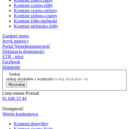
Kontrast żółto-czarny
Kontrast czarno-żółty
Kontrast czarno-zielony
Kontrast zielono-czarny
Kontrast żółto-niebieski
Kontrast niebiesko-żółty
Zamknij menu
Język migowy
Portal Niepełnosprawność
Deklaracja dostępności
ETR - tekst
Facebook
Instagram
Szukaj
szukaj artykułów i wydarzeń
Wyszukaj
Linia miasta Poznań
61 646 33 44
Dostępność
Wersja kontrastowa
Kontrast domyślny
Kontrast czarno-biały