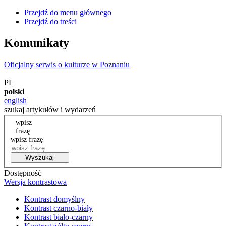
Przejdź do menu głównego
Przejdź do treści
Komunikaty
Oficjalny serwis o kulturze w Poznaniu
|
PL
polski
english
szukaj artykułów i wydarzeń
wpisz
frazę
wpisz frazę
Wyszukaj
Dostępność
Wersja kontrastowa
Kontrast domyślny
Kontrast czarno-biały
Kontrast biało-czarny