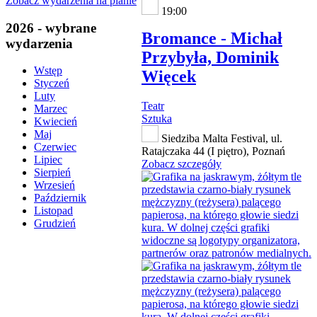
Zobacz wydarzenia na planie
19:00
2026 - wybrane
Bromance - Michał
wydarzenia
Przybyła, Dominik
Wstęp
Więcek
Styczeń
Luty
Teatr
Marzec
Sztuka
Kwiecień
Maj
Siedziba Malta Festival, ul.
Czerwiec
Ratajczaka 44 (I piętro), Poznań
Lipiec
Zobacz szczegóły
Sierpień
Wrzesień
Październik
Listopad
Grudzień