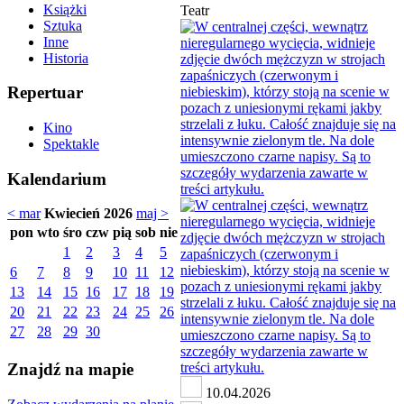
Książki
Teatr
Sztuka
Inne
Historia
Repertuar
Kino
Spektakle
Kalendarium
< mar
Kwiecień 2026
maj >
pon
wto
śro
czw
pią
sob
nie
1
2
3
4
5
6
7
8
9
10
11
12
13
14
15
16
17
18
19
20
21
22
23
24
25
26
27
28
29
30
Znajdź na mapie
10.04.2026