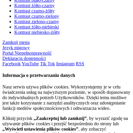
Kontrast biało-czarny
Kontrast żółto-czarny
Kontrast czarno-żółty
Kontrast czarno-zielony
Kontrast zielono-czarny
Kontrast żółto-niebieski
Kontrast niebiesko-żółty
Zamknij menu
Język migowy
Portal Niepełnosprawność
Deklaracja dostępności
Facebook
YouTube
Tik Tok
Instagram
RSS
Informacja o przetwarzaniu danych
Nasz serwis używa plików cookies. Wykorzystujemy je w celu
świadczenia usług na najwyższym poziomie, w sposób dopasowany
do indywidualnych potrzeb Użytkowników. Dzięki temu możliwe
jest także korzystanie z narzędzi analitycznych oraz udostępnianie
funkcji mediów społecznościowych i odtwarzacza wideo.
Kliknij przycisk
„Zaakceptuj lub zamknij”
, by wyrazić zgodę na
używanie plików cookies i przejść bezpośrednio do strony lub
„Wyświetl ustawienia plików cookies”
, aby zobaczyć