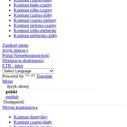
Kontrast biało-czarny
Kontrast żółto-czarny
Kontrast czarno-żółty
Kontrast czarno-zielony
Kontrast zielono-czarny
Kontrast żółto-niebieski
Kontrast niebiesko-żółty
Zamknij menu
Język migowy
Portal Niepełnosprawność
Deklaracja dostępności
ETR - tekst
Powered by
Translate
Menu
Język strony
polski
english
Dostępność
Wersja kontrastowa
Kontrast domyślny
Kontrast czarno-biały