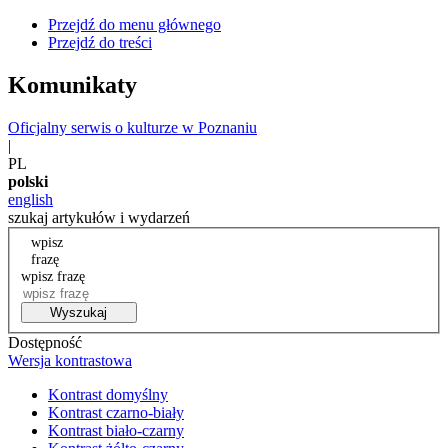
Przejdź do menu głównego
Przejdź do treści
Komunikaty
Oficjalny serwis o kulturze w Poznaniu
|
PL
polski
english
szukaj artykułów i wydarzeń
wpisz
frazę
wpisz frazę
Wyszukaj
Dostępność
Wersja kontrastowa
Kontrast domyślny
Kontrast czarno-biały
Kontrast biało-czarny