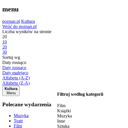
menu
poznan.pl
Kultura
Wróć do poznan.pl
Liczba wyników na stronie
20
10
20
30
Sortuj wg
Daty rosnąco
Daty rosnąco
Daty malejąco
Alfabetu (A-Z)
Alfabetu (Z-A)
Kultura
Menu
Filtruj według kategorii
Polecane wydarzenia
Film
Książki
Muzyka
Muzyka
Teatr
Inne
Film
Sztuka