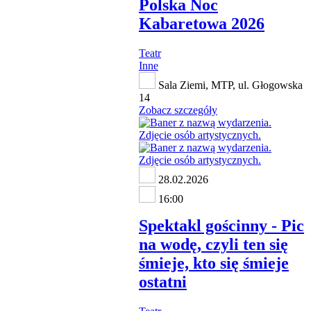
Polska Noc
Kabaretowa 2026
Teatr
Inne
Sala Ziemi, MTP, ul. Głogowska
14
Zobacz szczegóły
28.02.2026
16:00
Spektakl gościnny - Pic
na wodę, czyli ten się
śmieje, kto się śmieje
ostatni