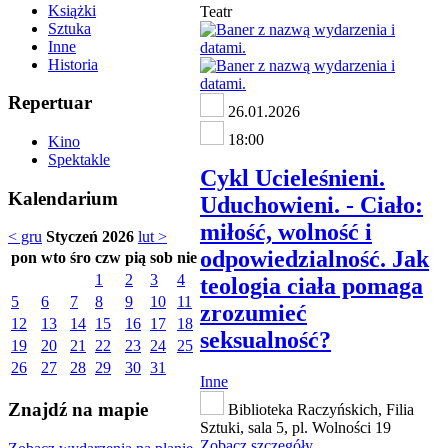
Książki
Teatr
Sztuka
Inne
Historia
Repertuar
26.01.2026
18:00
Kino
Spektakle
Cykl Ucieleśnieni.
Kalendarium
Uduchowieni. - Ciało:
miłość, wolność i
< gru
Styczeń 2026
lut >
odpowiedzialność. Jak
pon
wto
śro
czw
pią
sob
nie
1
2
3
4
teologia ciała pomaga
5
6
7
8
9
10
11
zrozumieć
12
13
14
15
16
17
18
seksualność?
19
20
21
22
23
24
25
26
27
28
29
30
31
Inne
Znajdź na mapie
Biblioteka Raczyńskich, Filia
Sztuki, sala 5, pl. Wolności 19
Zobacz szczegóły