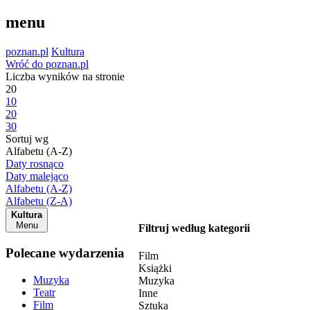
menu
poznan.pl
Kultura
Wróć do poznan.pl
Liczba wyników na stronie
20
10
20
30
Sortuj wg
Alfabetu (A-Z)
Daty rosnąco
Daty malejąco
Alfabetu (A-Z)
Alfabetu (Z-A)
Kultura
Menu
Filtruj według kategorii
Polecane wydarzenia
Film
Książki
Muzyka
Muzyka
Teatr
Inne
Film
Sztuka