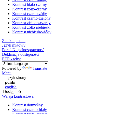
Kontrast biało-czarny
Kontrast żółto-czarny
Kontrast czarno-żółty
Kontrast czarno-zielony
Kontrast zielono-czarny
Kontrast żółto-niebieski
Kontrast niebiesko-żółty
Zamknij menu
Język migowy
Portal Niepełnosprawność
Deklaracja dostępności
ETR - tekst
Powered by
Translate
Menu
Język strony
polski
english
Dostępność
Wersja kontrastowa
Kontrast domyślny
Kontrast czarno-biały