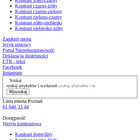
Kontrast żółto-czarny
Kontrast czarno-żółty
Kontrast czarno-zielony
Kontrast zielono-czarny
Kontrast żółto-niebieski
Kontrast niebiesko-żółty
Zamknij menu
Język migowy
Portal Niepełnosprawność
Deklaracja dostępności
ETR - tekst
Facebook
Instagram
Szukaj
szukaj artykułów i wydarzeń
Wyszukaj
Linia miasta Poznań
61 646 33 44
Dostępność
Wersja kontrastowa
Kontrast domyślny
Kontrast czarno-biały