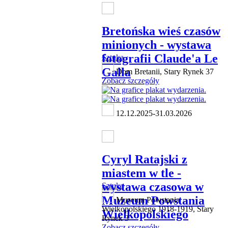
Bretońska wieś czasów
minionych - wystawa
fotografii Claude'a Le
Sztuka
Galla
Dom Bretanii, Stary Rynek 37
Zobacz szczegóły
12.12.2025-31.03.2026
Cyryl Ratajski z
miastem w tle -
wystawa czasowa w
Sztuka
Muzeum Powstania
Muzeum Powstania
Wielkopolskiego 1918-1919, Stary
Wielkopolskiego
Rynek 3
Zobacz szczegóły