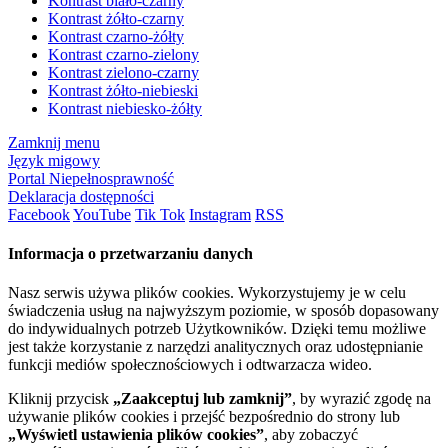
Kontrast biało-czarny
Kontrast żółto-czarny
Kontrast czarno-żółty
Kontrast czarno-zielony
Kontrast zielono-czarny
Kontrast żółto-niebieski
Kontrast niebiesko-żółty
Zamknij menu
Język migowy
Portal Niepełnosprawność
Deklaracja dostępności
Facebook
YouTube
Tik Tok
Instagram
RSS
Informacja o przetwarzaniu danych
Nasz serwis używa plików cookies. Wykorzystujemy je w celu
świadczenia usług na najwyższym poziomie, w sposób dopasowany
do indywidualnych potrzeb Użytkowników. Dzięki temu możliwe
jest także korzystanie z narzędzi analitycznych oraz udostępnianie
funkcji mediów społecznościowych i odtwarzacza wideo.
Kliknij przycisk
„Zaakceptuj lub zamknij”
, by wyrazić zgodę na
używanie plików cookies i przejść bezpośrednio do strony lub
„Wyświetl ustawienia plików cookies”
, aby zobaczyć