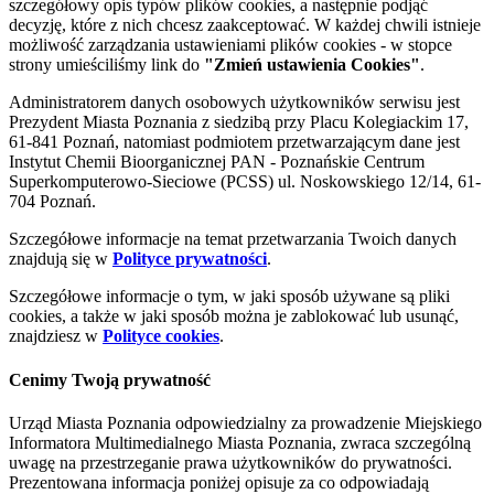
szczegółowy opis typów plików cookies, a następnie podjąć
decyzję, które z nich chcesz zaakceptować. W każdej chwili istnieje
możliwość zarządzania ustawieniami plików cookies - w stopce
strony umieściliśmy link do
"Zmień ustawienia Cookies"
.
Administratorem danych osobowych użytkowników serwisu jest
Prezydent Miasta Poznania z siedzibą przy Placu Kolegiackim 17,
61-841 Poznań, natomiast podmiotem przetwarzającym dane jest
Instytut Chemii Bioorganicznej PAN - Poznańskie Centrum
Superkomputerowo-Sieciowe (PCSS) ul. Noskowskiego 12/14, 61-
704 Poznań.
Szczegółowe informacje na temat przetwarzania Twoich danych
znajdują się w
Polityce prywatności
.
Szczegółowe informacje o tym, w jaki sposób używane są pliki
cookies, a także w jaki sposób można je zablokować lub usunąć,
znajdziesz w
Polityce cookies
.
Cenimy Twoją prywatność
Urząd Miasta Poznania odpowiedzialny za prowadzenie Miejskiego
Informatora Multimedialnego Miasta Poznania, zwraca szczególną
uwagę na przestrzeganie prawa użytkowników do prywatności.
Prezentowana informacja poniżej opisuje za co odpowiadają