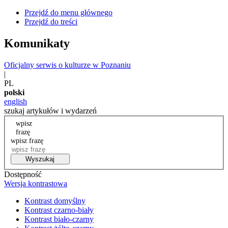
Przejdź do menu głównego
Przejdź do treści
Komunikaty
Oficjalny serwis o kulturze w Poznaniu
|
PL
polski
english
szukaj artykułów i wydarzeń
wpisz
frazę
wpisz frazę
Wyszukaj
Dostępność
Wersja kontrastowa
Kontrast domyślny
Kontrast czarno-biały
Kontrast biało-czarny