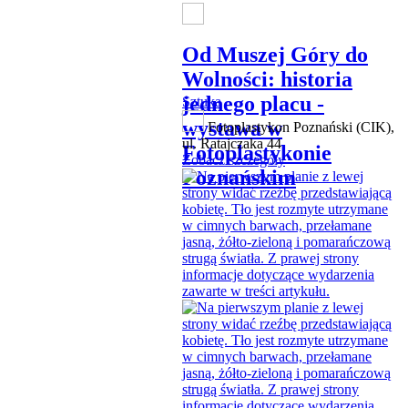
Od Muszej Góry do
Wolności: historia
jednego placu -
Sztuka
wystawa w
Fotoplastykon Poznański (CIK),
ul. Ratajczaka 44
Fotoplastykonie
Zobacz szczegóły
Poznańskim