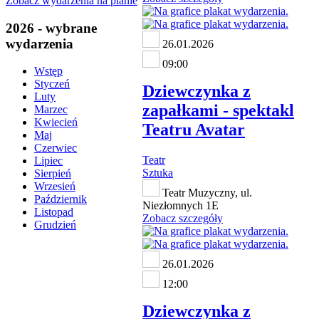
Zobacz wydarzenia na planie
2026 - wybrane
wydarzenia
26.01.2026
09:00
Wstęp
Styczeń
Dziewczynka z
Luty
zapałkami - spektakl
Marzec
Kwiecień
Teatru Avatar
Maj
Czerwiec
Teatr
Lipiec
Sztuka
Sierpień
Wrzesień
Teatr Muzyczny, ul.
Październik
Niezłomnych 1E
Listopad
Zobacz szczegóły
Grudzień
26.01.2026
12:00
Dziewczynka z