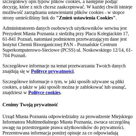
szczegółowy opis typów plików cookies, a następnie podjąć
decyzję, które z nich chcesz zaakceptować. W każdej chwili istnieje
możliwość zarządzania ustawieniami plików cookies - w stopce
strony umieściliśmy link do
"Zmień ustawienia Cookies"
.
Administratorem danych osobowych użytkowników serwisu jest
Prezydent Miasta Poznania z siedzibą przy Placu Kolegiackim 17,
61-841 Poznań, natomiast podmiotem przetwarzającym dane jest
Instytut Chemii Bioorganicznej PAN - Poznańskie Centrum
Superkomputerowo-Sieciowe (PCSS) ul. Noskowskiego 12/14, 61-
704 Poznań.
Szczegółowe informacje na temat przetwarzania Twoich danych
znajdują się w
Polityce prywatności
.
Szczegółowe informacje o tym, w jaki sposób używane są pliki
cookies, a także w jaki sposób można je zablokować lub usunąć,
znajdziesz w
Polityce cookies
.
Cenimy Twoją prywatność
Urząd Miasta Poznania odpowiedzialny za prowadzenie Miejskiego
Informatora Multimedialnego Miasta Poznania, zwraca szczególną
uwagę na przestrzeganie prawa użytkowników do prywatności.
Prezentowana informacja poniżej opisuje za co odpowiadają