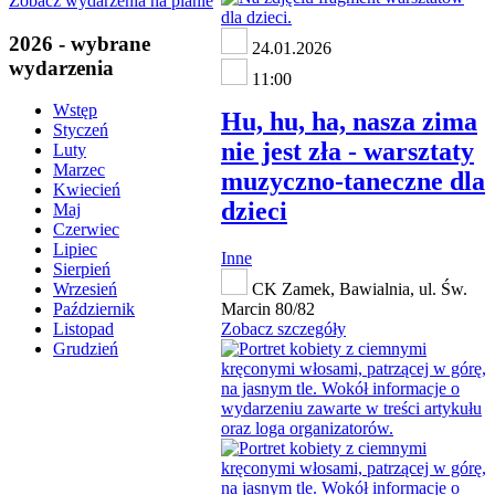
Zobacz wydarzenia na planie
2026 - wybrane
24.01.2026
wydarzenia
11:00
Wstęp
Hu, hu, ha, nasza zima
Styczeń
nie jest zła - warsztaty
Luty
Marzec
muzyczno-taneczne dla
Kwiecień
dzieci
Maj
Czerwiec
Lipiec
Inne
Sierpień
CK Zamek, Bawialnia, ul. Św.
Wrzesień
Marcin 80/82
Październik
Zobacz szczegóły
Listopad
Grudzień