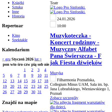
Książki
Teatr
Sztuka
Inne
Historia
24.01.2026
Repertuar
10:00
Muzykoteczka -
Kino
Spektakle
Koncert rodzinny -
Muzyczny Alfabet
Kalendarium
Pana Świerszcza - F
< gru
Styczeń 2026
lut >
jak Fiesta dźwięków
pon
wto
śro
czw
pią
sob
nie
1
2
3
4
Muzyka
5
6
7
8
9
10
11
Filharmonia Poznańska,
12
13
14
15
16
17
18
Collegium Minus UAM, Sala im. bp.
19
20
21
22
23
24
25
Jana Lubrańskiego, Wieniawskiego 1,
26
27
28
29
30
31
Poznań
Zobacz szczegóły
Znajdź na mapie