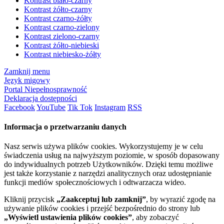
Kontrast biało-czarny
Kontrast żółto-czarny
Kontrast czarno-żółty
Kontrast czarno-zielony
Kontrast zielono-czarny
Kontrast żółto-niebieski
Kontrast niebiesko-żółty
Zamknij menu
Język migowy
Portal Niepełnosprawność
Deklaracja dostępności
Facebook
YouTube
Tik Tok
Instagram
RSS
Informacja o przetwarzaniu danych
Nasz serwis używa plików cookies. Wykorzystujemy je w celu
świadczenia usług na najwyższym poziomie, w sposób dopasowany
do indywidualnych potrzeb Użytkowników. Dzięki temu możliwe
jest także korzystanie z narzędzi analitycznych oraz udostępnianie
funkcji mediów społecznościowych i odtwarzacza wideo.
Kliknij przycisk
„Zaakceptuj lub zamknij”
, by wyrazić zgodę na
używanie plików cookies i przejść bezpośrednio do strony lub
„Wyświetl ustawienia plików cookies”
, aby zobaczyć