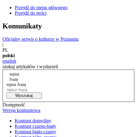
Przejdź do menu głównego
Przejdź do treści
Komunikaty
Oficjalny serwis o kulturze w Poznaniu
|
PL
polski
english
szukaj artykułów i wydarzeń
wpisz
frazę
wpisz frazę
Wyszukaj
Dostępność
Wersja kontrastowa
Kontrast domyślny
Kontrast czarno-biały
Kontrast biało-czarny