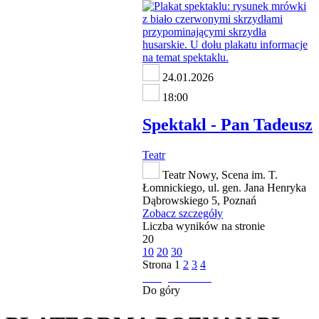
24.01.2026
18:00
Spektakl - Pan Tadeusz
Teatr
Teatr Nowy, Scena im. T.
Łomnickiego, ul. gen. Jana Henryka
Dąbrowskiego 5, Poznań
Zobacz szczegóły
Liczba wyników na stronie
20
10
20
30
Strona
1
2
3
4
następna strona
Do góry