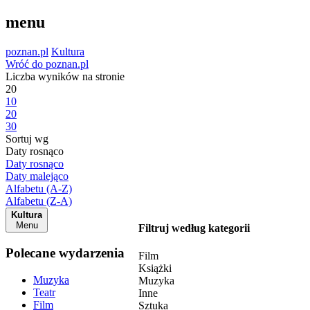
menu
poznan.pl
Kultura
Wróć do poznan.pl
Liczba wyników na stronie
20
10
20
30
Sortuj wg
Daty rosnąco
Daty rosnąco
Daty malejąco
Alfabetu (A-Z)
Alfabetu (Z-A)
Kultura
Menu
Filtruj według kategorii
Polecane wydarzenia
Film
Książki
Muzyka
Muzyka
Teatr
Inne
Film
Sztuka