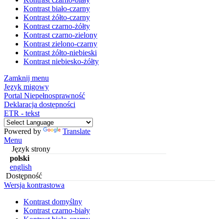
Kontrast biało-czarny
Kontrast żółto-czarny
Kontrast czarno-żółty
Kontrast czarno-zielony
Kontrast zielono-czarny
Kontrast żółto-niebieski
Kontrast niebiesko-żółty
Zamknij menu
Język migowy
Portal Niepełnosprawność
Deklaracja dostępności
ETR - tekst
Powered by
Translate
Menu
Język strony
polski
english
Dostępność
Wersja kontrastowa
Kontrast domyślny
Kontrast czarno-biały