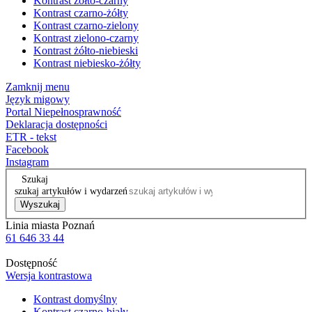
Kontrast żółto-czarny
Kontrast czarno-żółty
Kontrast czarno-zielony
Kontrast zielono-czarny
Kontrast żółto-niebieski
Kontrast niebiesko-żółty
Zamknij menu
Język migowy
Portal Niepełnosprawność
Deklaracja dostępności
ETR - tekst
Facebook
Instagram
Szukaj
szukaj artykułów i wydarzeń
Wyszukaj
Linia miasta Poznań
61 646 33 44
Dostępność
Wersja kontrastowa
Kontrast domyślny
Kontrast czarno-biały