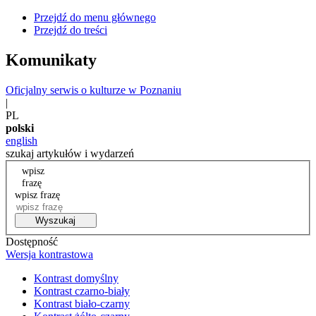
Przejdź do menu głównego
Przejdź do treści
Komunikaty
Oficjalny serwis o kulturze w Poznaniu
|
PL
polski
english
szukaj artykułów i wydarzeń
wpisz
frazę
wpisz frazę
Wyszukaj
Dostępność
Wersja kontrastowa
Kontrast domyślny
Kontrast czarno-biały
Kontrast biało-czarny