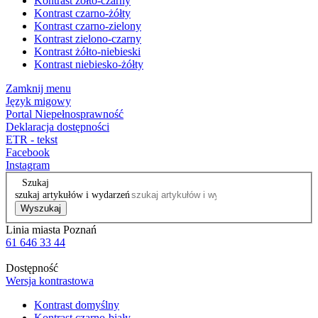
Kontrast żółto-czarny
Kontrast czarno-żółty
Kontrast czarno-zielony
Kontrast zielono-czarny
Kontrast żółto-niebieski
Kontrast niebiesko-żółty
Zamknij menu
Język migowy
Portal Niepełnosprawność
Deklaracja dostępności
ETR - tekst
Facebook
Instagram
Szukaj
szukaj artykułów i wydarzeń
Wyszukaj
Linia miasta Poznań
61 646 33 44
Dostępność
Wersja kontrastowa
Kontrast domyślny
Kontrast czarno-biały