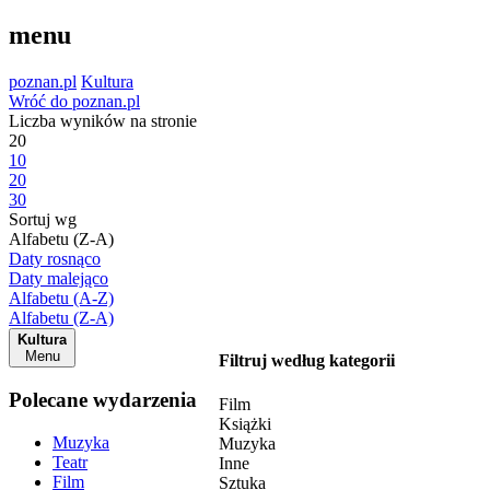
menu
poznan.pl
Kultura
Wróć do poznan.pl
Liczba wyników na stronie
20
10
20
30
Sortuj wg
Alfabetu (Z-A)
Daty rosnąco
Daty malejąco
Alfabetu (A-Z)
Alfabetu (Z-A)
Kultura
Menu
Filtruj według kategorii
Polecane wydarzenia
Film
Książki
Muzyka
Muzyka
Teatr
Inne
Film
Sztuka