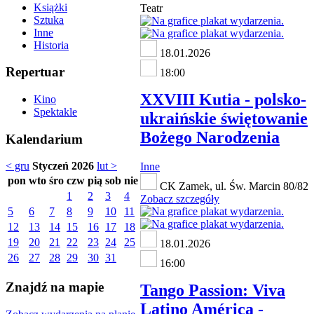
Książki
Teatr
Sztuka
Inne
Historia
18.01.2026
Repertuar
18:00
XXVIII Kutia - polsko-
Kino
Spektakle
ukraińskie świętowanie
Bożego Narodzenia
Kalendarium
< gru
Styczeń 2026
lut >
Inne
pon
wto
śro
czw
pią
sob
nie
CK Zamek, ul. Św. Marcin 80/82
1
2
3
4
Zobacz szczegóły
5
6
7
8
9
10
11
12
13
14
15
16
17
18
19
20
21
22
23
24
25
18.01.2026
26
27
28
29
30
31
16:00
Znajdź na mapie
Tango Passion: Viva
Latino América -