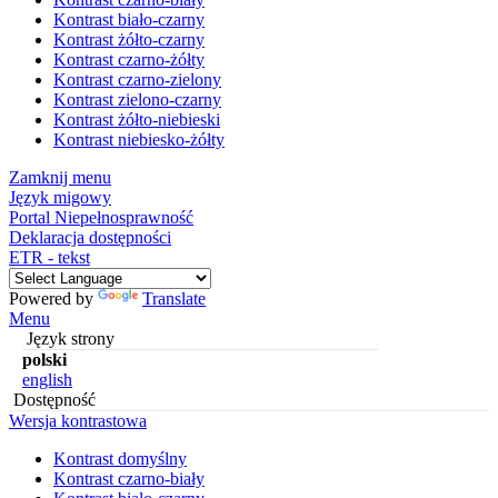
Kontrast biało-czarny
Kontrast żółto-czarny
Kontrast czarno-żółty
Kontrast czarno-zielony
Kontrast zielono-czarny
Kontrast żółto-niebieski
Kontrast niebiesko-żółty
Zamknij menu
Język migowy
Portal Niepełnosprawność
Deklaracja dostępności
ETR - tekst
Powered by
Translate
Menu
Język strony
polski
english
Dostępność
Wersja kontrastowa
Kontrast domyślny
Kontrast czarno-biały