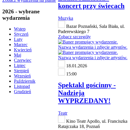
Zobacz wydarzenia na planie
koncert przy świecach
2026 - wybrane
wydarzenia
Muzyka
Bazar Poznański, Sala Biała, ul.
Wstęp
Paderewskiego 7
Styczeń
Zobacz szczegóły
Luty
Marzec
Kwiecień
Maj
Czerwiec
Lipiec
18.01.2026
Sierpień
15:00
Wrzesień
Październik
Spektakl gościnny -
Listopad
Nadzieja
Grudzień
WYPRZEDANY!
Teatr
Kino Teatr Apollo, ul. Franciszka
Ratajczaka 18, Poznań