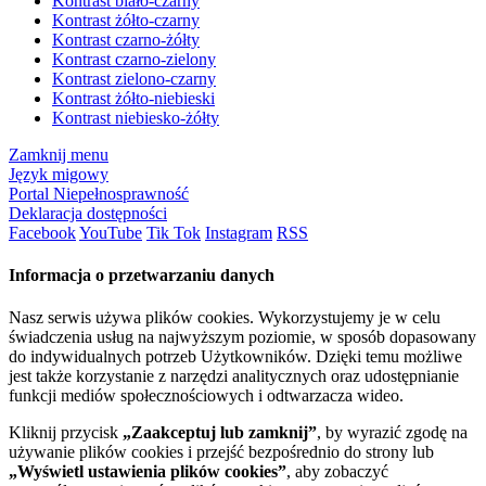
Kontrast biało-czarny
Kontrast żółto-czarny
Kontrast czarno-żółty
Kontrast czarno-zielony
Kontrast zielono-czarny
Kontrast żółto-niebieski
Kontrast niebiesko-żółty
Zamknij menu
Język migowy
Portal Niepełnosprawność
Deklaracja dostępności
Facebook
YouTube
Tik Tok
Instagram
RSS
Informacja o przetwarzaniu danych
Nasz serwis używa plików cookies. Wykorzystujemy je w celu
świadczenia usług na najwyższym poziomie, w sposób dopasowany
do indywidualnych potrzeb Użytkowników. Dzięki temu możliwe
jest także korzystanie z narzędzi analitycznych oraz udostępnianie
funkcji mediów społecznościowych i odtwarzacza wideo.
Kliknij przycisk
„Zaakceptuj lub zamknij”
, by wyrazić zgodę na
używanie plików cookies i przejść bezpośrednio do strony lub
„Wyświetl ustawienia plików cookies”
, aby zobaczyć