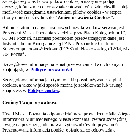
szczegółowy opis typów plików cookies, a następnie podjąć
decyzję, które z nich chcesz zaakceptować. W każdej chwili istnieje
możliwość zarządzania ustawieniami plików cookies - w stopce
strony umieściliśmy link do
"Zmień ustawienia Cookies"
.
Administratorem danych osobowych użytkowników serwisu jest
Prezydent Miasta Poznania z siedzibą przy Placu Kolegiackim 17,
61-841 Poznań, natomiast podmiotem przetwarzającym dane jest
Instytut Chemii Bioorganicznej PAN - Poznańskie Centrum
Superkomputerowo-Sieciowe (PCSS) ul. Noskowskiego 12/14, 61-
704 Poznań.
Szczegółowe informacje na temat przetwarzania Twoich danych
znajdują się w
Polityce prywatności
.
Szczegółowe informacje o tym, w jaki sposób używane są pliki
cookies, a także w jaki sposób można je zablokować lub usunąć,
znajdziesz w
Polityce cookies
.
Cenimy Twoją prywatność
Urząd Miasta Poznania odpowiedzialny za prowadzenie Miejskiego
Informatora Multimedialnego Miasta Poznania, zwraca szczególną
uwagę na przestrzeganie prawa użytkowników do prywatności.
Prezentowana informacja poniżej opisuje za co odpowiadają