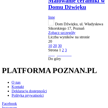
Malowanie ceramiki w
Domu Dźwięku
Inne
Dom Dźwięku, ul. Władysława
Sikorskiego 17, Poznań
Zobacz szczegóły
Liczba wyników na stronie
20
10
20
30
Strona
1
2
3
następna strona
Do góry
PLATFORMA POZNAN.PL
O nas
Kontakt
Deklaracja dostępności
Polityka prywatności
Facebook
Instagram