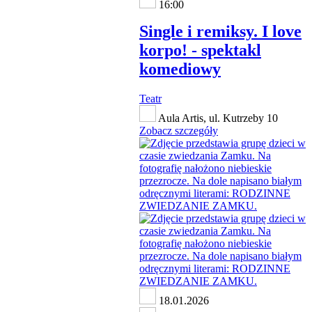
16:00
Single i remiksy. I love
korpo! - spektakl
komediowy
Teatr
Aula Artis, ul. Kutrzeby 10
Zobacz szczegóły
18.01.2026