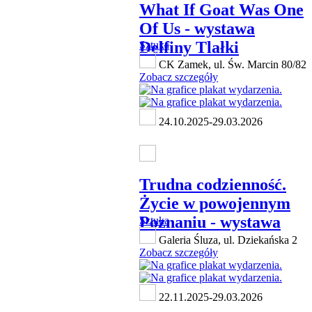
What If Goat Was One
Of Us - wystawa
Delfiny Tlałki
Sztuka
CK Zamek, ul. Św. Marcin 80/82
Zobacz szczegóły
24.10.2025-29.03.2026
Trudna codzienność.
Życie w powojennym
Poznaniu - wystawa
Sztuka
Galeria Śluza, ul. Dziekańska 2
Zobacz szczegóły
22.11.2025-29.03.2026