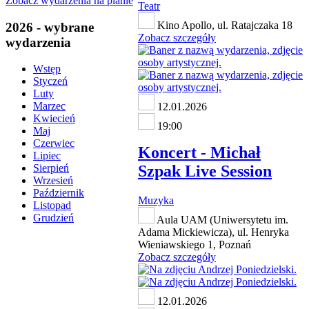
Zobacz wydarzenia na planie
Teatr
Kino Apollo, ul. Ratajczaka 18
2026 - wybrane
Zobacz szczegóły
wydarzenia
Wstęp
Styczeń
Luty
Marzec
12.01.2026
Kwiecień
19:00
Maj
Czerwiec
Koncert - Michał
Lipiec
Szpak Live Session
Sierpień
Wrzesień
Październik
Muzyka
Listopad
Grudzień
Aula UAM (Uniwersytetu im.
Adama Mickiewicza), ul. Henryka
Wieniawskiego 1, Poznań
Zobacz szczegóły
12.01.2026