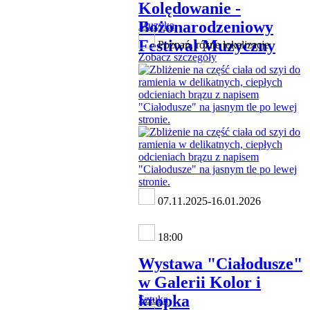
Kolędowanie -
Bożonarodzeniowy
Muzyka
Festiwal Muzyczny
Poznań, różne lokalizacje
Zobacz szczegóły
07.11.2025-16.01.2026
18:00
Wystawa "Ciałodusze"
w Galerii Kolor i
kropka
Sztuka