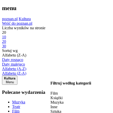
menu
poznan.pl
Kultura
Wróć do poznan.pl
Liczba wyników na stronie
20
10
20
30
Sortuj wg
Alfabetu (Z-A)
Daty rosnąco
Daty malejąco
Alfabetu (A-Z)
Alfabetu (Z-A)
Kultura
Menu
Filtruj według kategorii
Polecane wydarzenia
Film
Książki
Muzyka
Muzyka
Teatr
Inne
Film
Sztuka