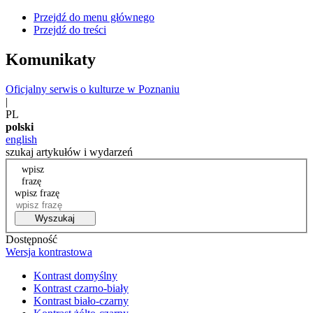
Przejdź do menu głównego
Przejdź do treści
Komunikaty
Oficjalny serwis o kulturze w Poznaniu
|
PL
polski
english
szukaj artykułów i wydarzeń
wpisz
frazę
wpisz frazę
Wyszukaj
Dostępność
Wersja kontrastowa
Kontrast domyślny
Kontrast czarno-biały
Kontrast biało-czarny