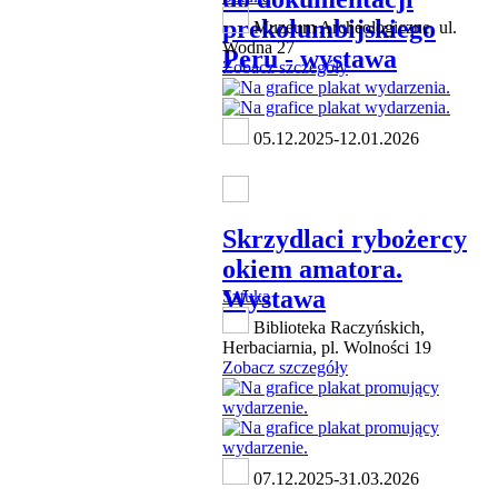
prekolumbijskiego
Muzeum Archeologiczne, ul.
Wodna 27
Peru - wystawa
Zobacz szczegóły
05.12.2025-12.01.2026
Skrzydlaci rybożercy
okiem amatora.
Wystawa
Sztuka
Biblioteka Raczyńskich,
Herbaciarnia, pl. Wolności 19
Zobacz szczegóły
07.12.2025-31.03.2026