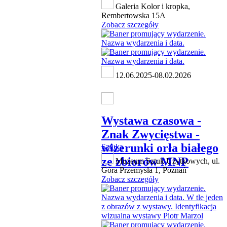
Galeria Kolor i kropka,
Rembertowska 15A
Zobacz szczegóły
12.06.2025-08.02.2026
Wystawa czasowa -
Znak Zwycięstwa -
wizerunki orła białego
Sztuka
ze zbiorów MNP
Muzeum Sztuk Użytkowych, ul.
Góra Przemysła 1, Poznań
Zobacz szczegóły