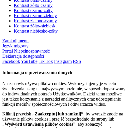
Kontrast biało-czarny
Kontrast żółto-czarny
Kontrast czarno-żółty
Kontrast czarno-zielony
Kontrast zielono-czarny
Kontrast żółto-niebieski
Kontrast niebiesko-żółty
Zamknij menu
Język migowy
Portal Niepełnosprawność
Deklaracja dostępności
Facebook
YouTube
Tik Tok
Instagram
RSS
Informacja o przetwarzaniu danych
Nasz serwis używa plików cookies. Wykorzystujemy je w celu
świadczenia usług na najwyższym poziomie, w sposób dopasowany
do indywidualnych potrzeb Użytkowników. Dzięki temu możliwe
jest także korzystanie z narzędzi analitycznych oraz udostępnianie
funkcji mediów społecznościowych i odtwarzacza wideo.
Kliknij przycisk
„Zaakceptuj lub zamknij”
, by wyrazić zgodę na
używanie plików cookies i przejść bezpośrednio do strony lub
„Wyświetl ustawienia plików cookies”
, aby zobaczyć