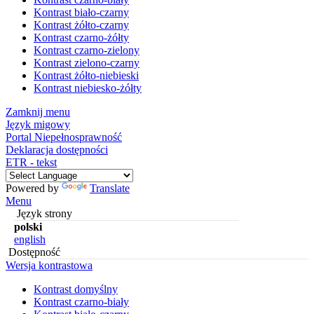
Kontrast biało-czarny
Kontrast żółto-czarny
Kontrast czarno-żółty
Kontrast czarno-zielony
Kontrast zielono-czarny
Kontrast żółto-niebieski
Kontrast niebiesko-żółty
Zamknij menu
Język migowy
Portal Niepełnosprawność
Deklaracja dostępności
ETR - tekst
Powered by
Translate
Menu
Język strony
polski
english
Dostępność
Wersja kontrastowa
Kontrast domyślny
Kontrast czarno-biały