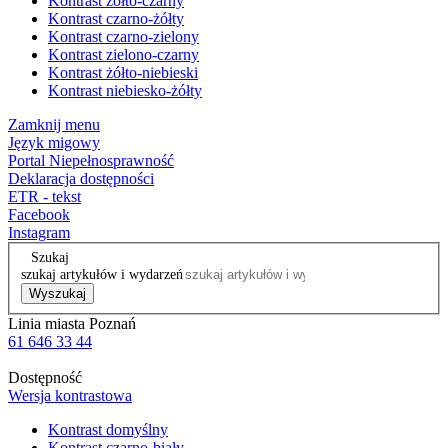
Kontrast żółto-czarny
Kontrast czarno-żółty
Kontrast czarno-zielony
Kontrast zielono-czarny
Kontrast żółto-niebieski
Kontrast niebiesko-żółty
Zamknij menu
Język migowy
Portal Niepełnosprawność
Deklaracja dostępności
ETR - tekst
Facebook
Instagram
Szukaj
szukaj artykułów i wydarzeń
Wyszukaj
Linia miasta Poznań
61 646 33 44
Dostępność
Wersja kontrastowa
Kontrast domyślny
Kontrast czarno-biały