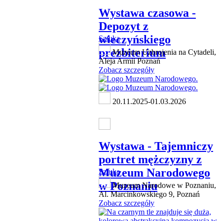
Wystawa czasowa -
Depozyt z
wieczyńskiego
Sztuka
prezbiterium
Muzeum Uzbrojenia na Cytadeli,
Aleja Armii Poznań
Zobacz szczegóły
20.11.2025-01.03.2026
Wystawa - Tajemniczy
portret mężczyzny z
Muzeum Narodowego
Sztuka
w Poznaniu
Muzeum Narodowe w Poznaniu,
Al. Marcinkowskiego 9, Poznań
Zobacz szczegóły