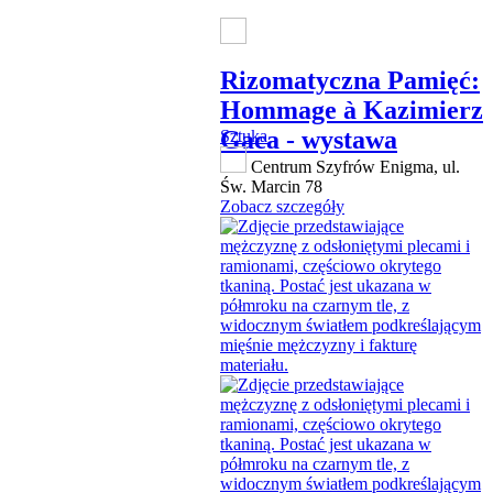
Rizomatyczna Pamięć:
Hommage à Kazimierz
Gaca - wystawa
Sztuka
Centrum Szyfrów Enigma, ul.
Św. Marcin 78
Zobacz szczegóły