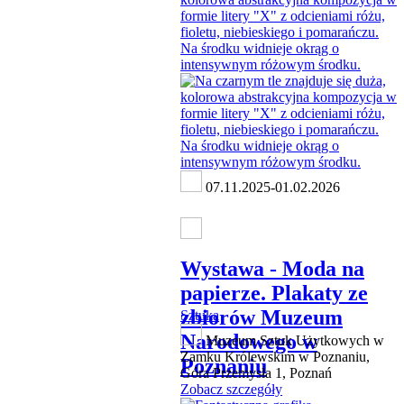
07.11.2025-01.02.2026
Wystawa - Moda na
papierze. Plakaty ze
zbiorów Muzeum
Sztuka
Narodowego w
Muzeum Sztuk Użytkowych w
Zamku Królewskim w Poznaniu,
Poznaniu
Góra Przemysła 1, Poznań
Zobacz szczegóły