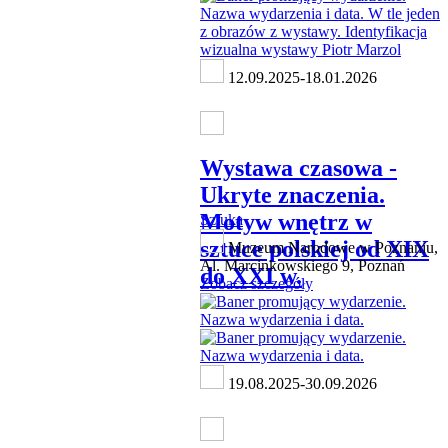
12.09.2025-18.01.2026
Wystawa czasowa -
Ukryte znaczenia.
Motyw wnętrz w
Sztuka
sztuce polskiej od XIX
Muzeum Narodowe w Poznaniu,
Al. Marcinkowskiego 9, Poznań
do XXI w.
Zobacz szczegóły
19.08.2025-30.09.2026