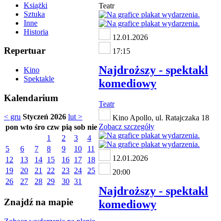
Książki
Teatr
Sztuka
Inne
Historia
12.01.2026
Repertuar
17:15
Najdroższy - spektakl
Kino
Spektakle
komediowy
Kalendarium
Teatr
< gru
Styczeń 2026
lut >
Kino Apollo, ul. Ratajczaka 18
Zobacz szczegóły
pon
wto
śro
czw
pią
sob
nie
1
2
3
4
5
6
7
8
9
10
11
12.01.2026
12
13
14
15
16
17
18
19
20
21
22
23
24
25
20:00
26
27
28
29
30
31
Najdroższy - spektakl
Znajdź na mapie
komediowy