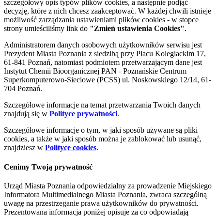
szczegółowy opis typów plików cookies, a następnie podjąć
decyzję, które z nich chcesz zaakceptować. W każdej chwili istnieje
możliwość zarządzania ustawieniami plików cookies - w stopce
strony umieściliśmy link do
"Zmień ustawienia Cookies"
.
Administratorem danych osobowych użytkowników serwisu jest
Prezydent Miasta Poznania z siedzibą przy Placu Kolegiackim 17,
61-841 Poznań, natomiast podmiotem przetwarzającym dane jest
Instytut Chemii Bioorganicznej PAN - Poznańskie Centrum
Superkomputerowo-Sieciowe (PCSS) ul. Noskowskiego 12/14, 61-
704 Poznań.
Szczegółowe informacje na temat przetwarzania Twoich danych
znajdują się w
Polityce prywatności
.
Szczegółowe informacje o tym, w jaki sposób używane są pliki
cookies, a także w jaki sposób można je zablokować lub usunąć,
znajdziesz w
Polityce cookies
.
Cenimy Twoją prywatność
Urząd Miasta Poznania odpowiedzialny za prowadzenie Miejskiego
Informatora Multimedialnego Miasta Poznania, zwraca szczególną
uwagę na przestrzeganie prawa użytkowników do prywatności.
Prezentowana informacja poniżej opisuje za co odpowiadają