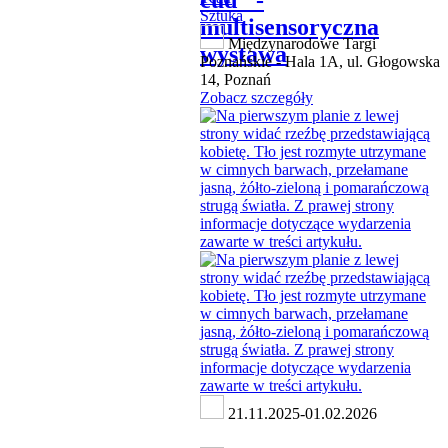
cud" -
Sztuka
multisensoryczna
Międzynarodowe Targi
wystawa
Poznańskie - Hala 1A, ul. Głogowska
14, Poznań
Zobacz szczegóły
21.11.2025-01.02.2026