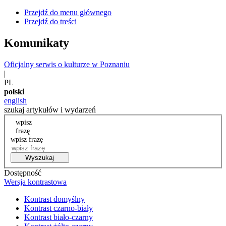
Przejdź do menu głównego
Przejdź do treści
Komunikaty
Oficjalny serwis o kulturze w Poznaniu
|
PL
polski
english
szukaj artykułów i wydarzeń
wpisz
frazę
wpisz frazę
Wyszukaj
Dostępność
Wersja kontrastowa
Kontrast domyślny
Kontrast czarno-biały
Kontrast biało-czarny