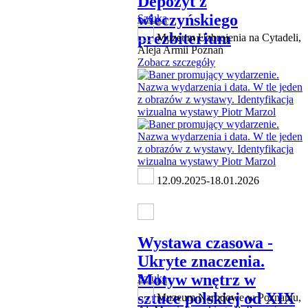
Depozyt z
wieczyńskiego
Sztuka
prezbiterium
Muzeum Uzbrojenia na Cytadeli,
Aleja Armii Poznań
Zobacz szczegóły
12.09.2025-18.01.2026
Wystawa czasowa -
Ukryte znaczenia.
Motyw wnętrz w
Sztuka
sztuce polskiej od XIX
Muzeum Narodowe w Poznaniu,