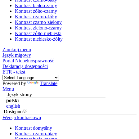
Kontrast biało-czarny
Kontrast żółto-czarny
Kontrast czarno-żółty
Kontrast czarno-zielony
Kontrast zielono-czarny
Kontrast żółto-niebieski
Kontrast niebiesko-żółty
Zamknij menu
Język migowy
Portal Niepełnosprawność
Deklaracja dostępności
ETR - tekst
Powered by
Translate
Menu
Język strony
polski
english
Dostępność
Wersja kontrastowa
Kontrast domyślny
Kontrast czarno-biały