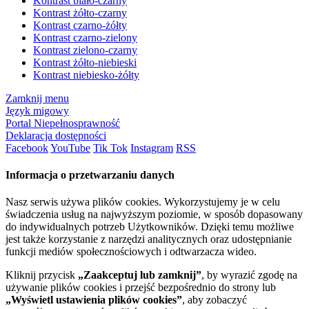
Kontrast biało-czarny
Kontrast żółto-czarny
Kontrast czarno-żółty
Kontrast czarno-zielony
Kontrast zielono-czarny
Kontrast żółto-niebieski
Kontrast niebiesko-żółty
Zamknij menu
Język migowy
Portal Niepełnosprawność
Deklaracja dostępności
Facebook
YouTube
Tik Tok
Instagram
RSS
Informacja o przetwarzaniu danych
Nasz serwis używa plików cookies. Wykorzystujemy je w celu
świadczenia usług na najwyższym poziomie, w sposób dopasowany
do indywidualnych potrzeb Użytkowników. Dzięki temu możliwe
jest także korzystanie z narzędzi analitycznych oraz udostępnianie
funkcji mediów społecznościowych i odtwarzacza wideo.
Kliknij przycisk
„Zaakceptuj lub zamknij”
, by wyrazić zgodę na
używanie plików cookies i przejść bezpośrednio do strony lub
„Wyświetl ustawienia plików cookies”
, aby zobaczyć