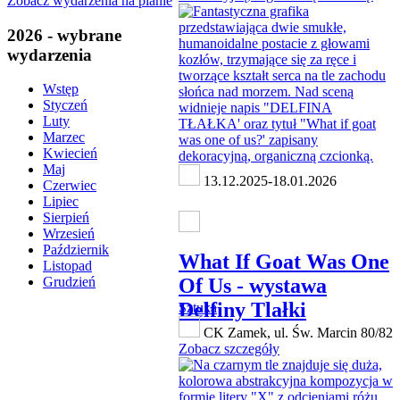
Zobacz wydarzenia na planie
2026 - wybrane
wydarzenia
Wstęp
Styczeń
Luty
Marzec
Kwiecień
Maj
13.12.2025-18.01.2026
Czerwiec
Lipiec
Sierpień
Wrzesień
Październik
What If Goat Was One
Listopad
Grudzień
Of Us - wystawa
Delfiny Tlałki
Sztuka
CK Zamek, ul. Św. Marcin 80/82
Zobacz szczegóły