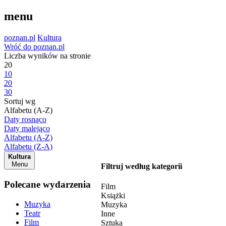
menu
poznan.pl
Kultura
Wróć do poznan.pl
Liczba wyników na stronie
20
10
20
30
Sortuj wg
Alfabetu (A-Z)
Daty rosnąco
Daty malejąco
Alfabetu (A-Z)
Alfabetu (Z-A)
Kultura
Menu
Filtruj według kategorii
Polecane wydarzenia
Film
Książki
Muzyka
Muzyka
Teatr
Inne
Film
Sztuka