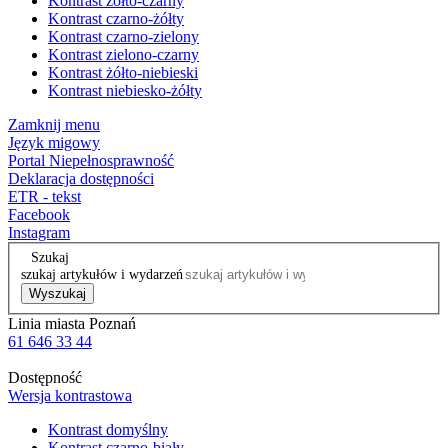
Kontrast żółto-czarny
Kontrast czarno-żółty
Kontrast czarno-zielony
Kontrast zielono-czarny
Kontrast żółto-niebieski
Kontrast niebiesko-żółty
Zamknij menu
Język migowy
Portal Niepełnosprawność
Deklaracja dostępności
ETR - tekst
Facebook
Instagram
Szukaj
szukaj artykułów i wydarzeń
Wyszukaj
Linia miasta Poznań
61 646 33 44
Dostępność
Wersja kontrastowa
Kontrast domyślny
Kontrast czarno-biały