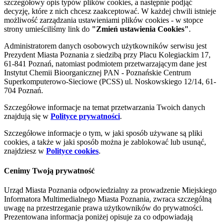
szczegółowy opis typów plików cookies, a następnie podjąć
decyzję, które z nich chcesz zaakceptować. W każdej chwili istnieje
możliwość zarządzania ustawieniami plików cookies - w stopce
strony umieściliśmy link do
"Zmień ustawienia Cookies"
.
Administratorem danych osobowych użytkowników serwisu jest
Prezydent Miasta Poznania z siedzibą przy Placu Kolegiackim 17,
61-841 Poznań, natomiast podmiotem przetwarzającym dane jest
Instytut Chemii Bioorganicznej PAN - Poznańskie Centrum
Superkomputerowo-Sieciowe (PCSS) ul. Noskowskiego 12/14, 61-
704 Poznań.
Szczegółowe informacje na temat przetwarzania Twoich danych
znajdują się w
Polityce prywatności
.
Szczegółowe informacje o tym, w jaki sposób używane są pliki
cookies, a także w jaki sposób można je zablokować lub usunąć,
znajdziesz w
Polityce cookies
.
Cenimy Twoją prywatność
Urząd Miasta Poznania odpowiedzialny za prowadzenie Miejskiego
Informatora Multimedialnego Miasta Poznania, zwraca szczególną
uwagę na przestrzeganie prawa użytkowników do prywatności.
Prezentowana informacja poniżej opisuje za co odpowiadają