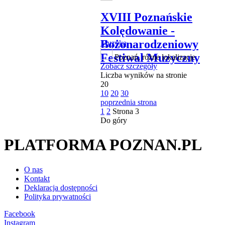
XVIII Poznańskie
Kolędowanie -
Bożonarodzeniowy
Muzyka
Festiwal Muzyczny
Poznań, różne lokalizacje
Zobacz szczegóły
Liczba wyników na stronie
20
10
20
30
poprzednia strona
1
2
Strona
3
Do góry
PLATFORMA POZNAN.PL
O nas
Kontakt
Deklaracja dostępności
Polityka prywatności
Facebook
Instagram