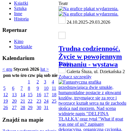
Książki
Teatr
Sztuka
Inne
Historia
24.10.2025-29.03.2026
Repertuar
Kino
Spektakle
Trudna codzienność.
Życie w powojennym
Kalendarium
Poznaniu - wystawa
Sztuka
< gru
Styczeń 2026
lut >
Galeria Śluza, ul. Dziekańska 2
pon
wto
śro
czw
pią
sob
nie
Zobacz szczegóły
1
2
3
4
5
6
7
8
9
10
11
12
13
14
15
16
17
18
19
20
21
22
23
24
25
26
27
28
29
30
31
Znajdź na mapie