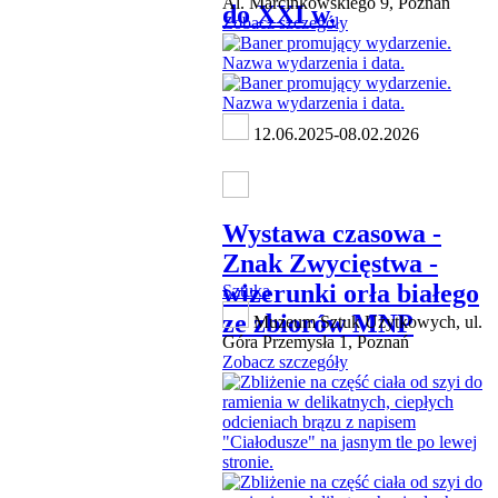
Al. Marcinkowskiego 9, Poznań
do XXI w.
Zobacz szczegóły
12.06.2025-08.02.2026
Wystawa czasowa -
Znak Zwycięstwa -
wizerunki orła białego
Sztuka
ze zbiorów MNP
Muzeum Sztuk Użytkowych, ul.
Góra Przemysła 1, Poznań
Zobacz szczegóły