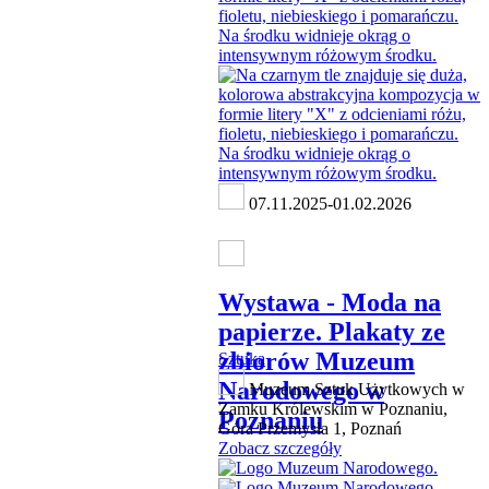
07.11.2025-01.02.2026
Wystawa - Moda na
papierze. Plakaty ze
zbiorów Muzeum
Sztuka
Narodowego w
Muzeum Sztuk Użytkowych w
Zamku Królewskim w Poznaniu,
Poznaniu
Góra Przemysła 1, Poznań
Zobacz szczegóły