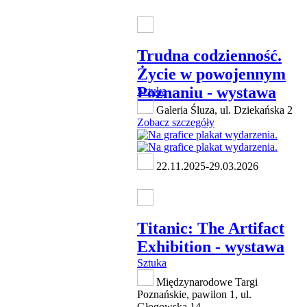
Trudna codzienność.
Życie w powojennym
Poznaniu - wystawa
Sztuka
Galeria Śluza, ul. Dziekańska 2
Zobacz szczegóły
22.11.2025-29.03.2026
Titanic: The Artifact
Exhibition - wystawa
Sztuka
Międzynarodowe Targi
Poznańskie, pawilon 1, ul.
Głogowska 14