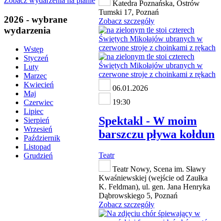
Zobacz wydarzenia na planie
Katedra Poznańska, Ostrów
Tumski 17, Poznań
2026 - wybrane
Zobacz szczegóły
wydarzenia
Wstęp
Styczeń
Luty
Marzec
Kwiecień
06.01.2026
Maj
19:30
Czerwiec
Lipiec
Spektakl - W moim
Sierpień
Wrzesień
barszczu pływa kołdun
Październik
Listopad
Teatr
Grudzień
Teatr Nowy, Scena im. Sławy
Kwaśniewskiej (wejście od Zaułka
K. Feldman), ul. gen. Jana Henryka
Dąbrowskiego 5, Poznań
Zobacz szczegóły