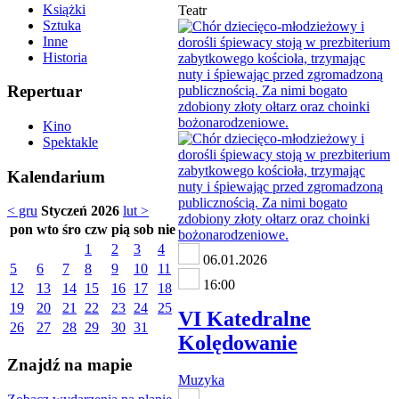
Książki
Teatr
Sztuka
Inne
Historia
Repertuar
Kino
Spektakle
Kalendarium
< gru
Styczeń 2026
lut >
pon
wto
śro
czw
pią
sob
nie
1
2
3
4
06.01.2026
5
6
7
8
9
10
11
16:00
12
13
14
15
16
17
18
19
20
21
22
23
24
25
VI Katedralne
26
27
28
29
30
31
Kolędowanie
Znajdź na mapie
Muzyka