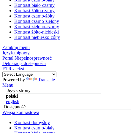
Kontrast biało-czarny
Kontrast żółto-czarny
Kontrast czarno-żółty
Kontrast czarno-zielony
Kontrast zielono-czarny
Kontrast żółto-niebieski
Kontrast niebiesko-żółty
Zamknij menu
Język migowy
Portal Niepełnosprawność
Deklaracja dostępności
ETR - tekst
Powered by
Translate
Menu
Język strony
polski
english
Dostępność
Wersja kontrastowa
Kontrast domyślny
Kontrast czarno-biały