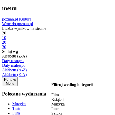
menu
poznan.pl
Kultura
Wróć do poznan.pl
Liczba wyników na stronie
20
10
20
30
Sortuj wg
Alfabetu (Z-A)
Daty rosnąco
Daty malejąco
Alfabetu (A-Z)
Alfabetu (Z-A)
Kultura
Menu
Filtruj według kategorii
Polecane wydarzenia
Film
Książki
Muzyka
Muzyka
Teatr
Inne
Film
Sztuka