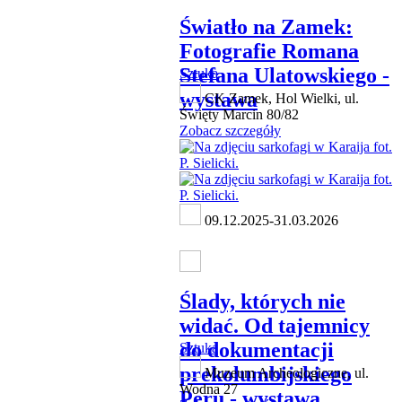
Światło na Zamek:
Fotografie Romana
Stefana Ulatowskiego -
Sztuka
wystawa
CK Zamek, Hol Wielki, ul.
Święty Marcin 80/82
Zobacz szczegóły
09.12.2025-31.03.2026
Ślady, których nie
widać. Od tajemnicy
do dokumentacji
Sztuka
prekolumbijskiego
Muzeum Archeologiczne, ul.
Wodna 27
Peru - wystawa