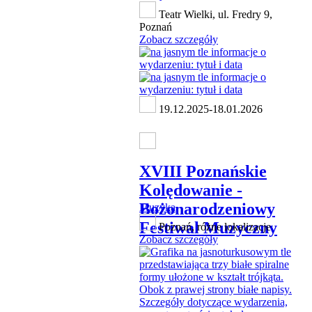
Teatr Wielki, ul. Fredry 9,
Poznań
Zobacz szczegóły
19.12.2025-18.01.2026
XVIII Poznańskie
Kolędowanie -
Bożonarodzeniowy
Muzyka
Festiwal Muzyczny
Poznań, różne lokalizacje
Zobacz szczegóły