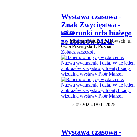
Wystawa czasowa -
Znak Zwycięstwa -
wizerunki orła białego
Sztuka
ze zbiorów MNP
Muzeum Sztuk Użytkowych, ul.
Góra Przemysła 1, Poznań
Zobacz szczegóły
12.09.2025-18.01.2026
Wystawa czasowa -