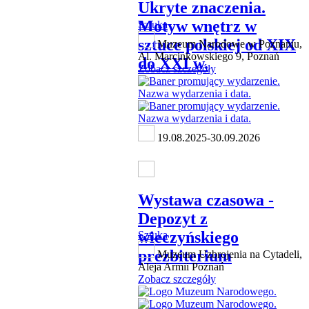
Ukryte znaczenia.
Motyw wnętrz w
Sztuka
sztuce polskiej od XIX
Muzeum Narodowe w Poznaniu,
Al. Marcinkowskiego 9, Poznań
do XXI w.
Zobacz szczegóły
19.08.2025-30.09.2026
Wystawa czasowa -
Depozyt z
wieczyńskiego
Sztuka
prezbiterium
Muzeum Uzbrojenia na Cytadeli,
Aleja Armii Poznań
Zobacz szczegóły