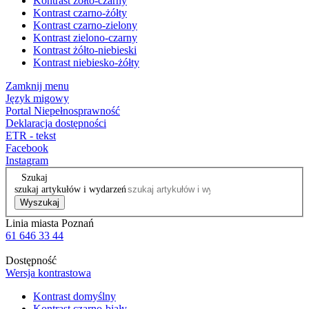
Kontrast żółto-czarny
Kontrast czarno-żółty
Kontrast czarno-zielony
Kontrast zielono-czarny
Kontrast żółto-niebieski
Kontrast niebiesko-żółty
Zamknij menu
Język migowy
Portal Niepełnosprawność
Deklaracja dostępności
ETR - tekst
Facebook
Instagram
Szukaj
szukaj artykułów i wydarzeń
Wyszukaj
Linia miasta Poznań
61 646 33 44
Dostępność
Wersja kontrastowa
Kontrast domyślny
Kontrast czarno-biały