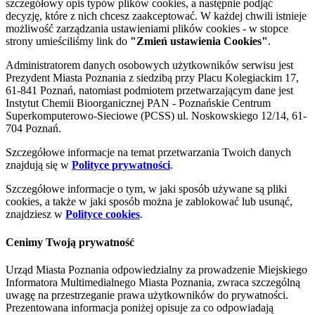
szczegółowy opis typów plików cookies, a następnie podjąć
decyzję, które z nich chcesz zaakceptować. W każdej chwili istnieje
możliwość zarządzania ustawieniami plików cookies - w stopce
strony umieściliśmy link do
"Zmień ustawienia Cookies"
.
Administratorem danych osobowych użytkowników serwisu jest
Prezydent Miasta Poznania z siedzibą przy Placu Kolegiackim 17,
61-841 Poznań, natomiast podmiotem przetwarzającym dane jest
Instytut Chemii Bioorganicznej PAN - Poznańskie Centrum
Superkomputerowo-Sieciowe (PCSS) ul. Noskowskiego 12/14, 61-
704 Poznań.
Szczegółowe informacje na temat przetwarzania Twoich danych
znajdują się w
Polityce prywatności
.
Szczegółowe informacje o tym, w jaki sposób używane są pliki
cookies, a także w jaki sposób można je zablokować lub usunąć,
znajdziesz w
Polityce cookies
.
Cenimy Twoją prywatność
Urząd Miasta Poznania odpowiedzialny za prowadzenie Miejskiego
Informatora Multimedialnego Miasta Poznania, zwraca szczególną
uwagę na przestrzeganie prawa użytkowników do prywatności.
Prezentowana informacja poniżej opisuje za co odpowiadają