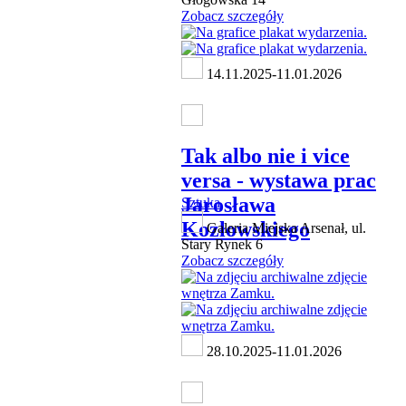
Zobacz szczegóły
14.11.2025-11.01.2026
Tak albo nie i vice
versa - wystawa prac
Jarosława
Sztuka
Kozłowskiego
Galeria Miejska Arsenał, ul.
Stary Rynek 6
Zobacz szczegóły
28.10.2025-11.01.2026