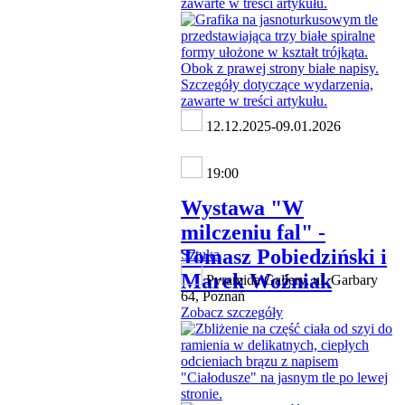
12.12.2025-09.01.2026
19:00
Wystawa "W
milczeniu fal" -
Tomasz Pobiedziński i
Sztuka
Marek Woźniak
Pyramida Gallery, ul. Garbary
64, Poznań
Zobacz szczegóły