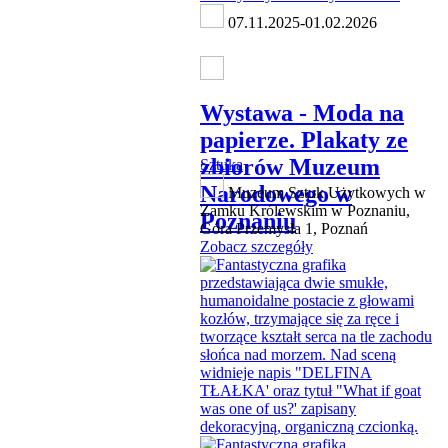
07.11.2025-01.02.2026
Wystawa - Moda na
papierze. Plakaty ze
zbiorów Muzeum
Sztuka
Narodowego w
Muzeum Sztuk Użytkowych w
Zamku Królewskim w Poznaniu,
Poznaniu
Góra Przemysła 1, Poznań
Zobacz szczegóły