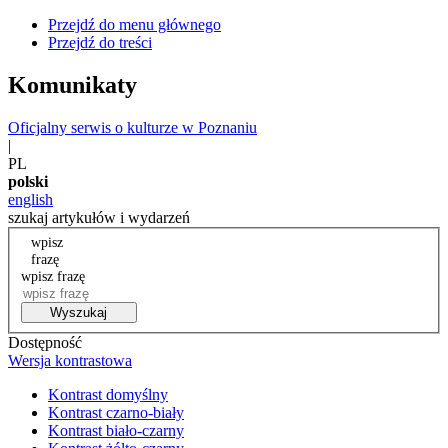
Przejdź do menu głównego
Przejdź do treści
Komunikaty
Oficjalny serwis o kulturze w Poznaniu
|
PL
polski
english
szukaj artykułów i wydarzeń
wpisz
frazę
wpisz frazę
Wyszukaj
Dostępność
Wersja kontrastowa
Kontrast domyślny
Kontrast czarno-biały
Kontrast biało-czarny