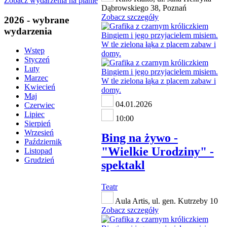
Zobacz wydarzenia na planie
Dąbrowskiego 38, Poznań
Zobacz szczegóły
2026 - wybrane
wydarzenia
Wstęp
Styczeń
Luty
Marzec
Kwiecień
Maj
04.01.2026
Czerwiec
Lipiec
10:00
Sierpień
Wrzesień
Bing na żywo -
Październik
"Wielkie Urodziny" -
Listopad
Grudzień
spektakl
Teatr
Aula Artis, ul. gen. Kutrzeby 10
Zobacz szczegóły