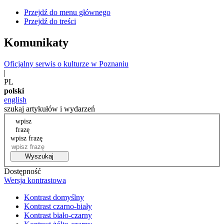
Przejdź do menu głównego
Przejdź do treści
Komunikaty
Oficjalny serwis o kulturze w Poznaniu
|
PL
polski
english
szukaj artykułów i wydarzeń
wpisz
frazę
wpisz frazę
Wyszukaj
Dostępność
Wersja kontrastowa
Kontrast domyślny
Kontrast czarno-biały
Kontrast biało-czarny