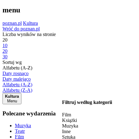
menu
poznan.pl
Kultura
Wróć do poznan.pl
Liczba wyników na stronie
20
10
20
30
Sortuj wg
Alfabetu (A-Z)
Daty rosnąco
Daty malejąco
Alfabetu (A-Z)
Alfabetu (Z-A)
Kultura
Menu
Filtruj według kategorii
Polecane wydarzenia
Film
Książki
Muzyka
Muzyka
Teatr
Inne
Film
Sztuka