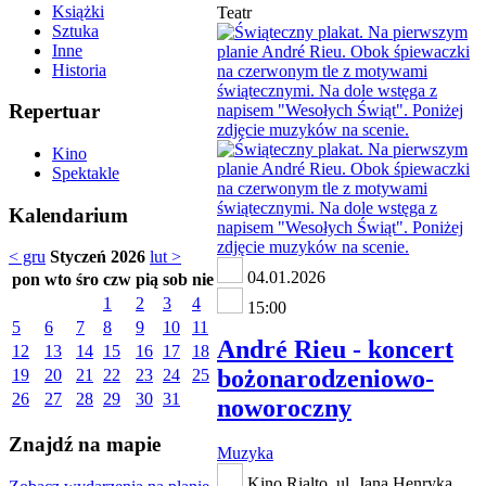
Książki
Teatr
Sztuka
Inne
Historia
Repertuar
Kino
Spektakle
Kalendarium
< gru
Styczeń 2026
lut >
04.01.2026
pon
wto
śro
czw
pią
sob
nie
1
2
3
4
15:00
5
6
7
8
9
10
11
André Rieu - koncert
12
13
14
15
16
17
18
bożonarodzeniowo-
19
20
21
22
23
24
25
26
27
28
29
30
31
noworoczny
Znajdź na mapie
Muzyka
Kino Rialto, ul. Jana Henryka