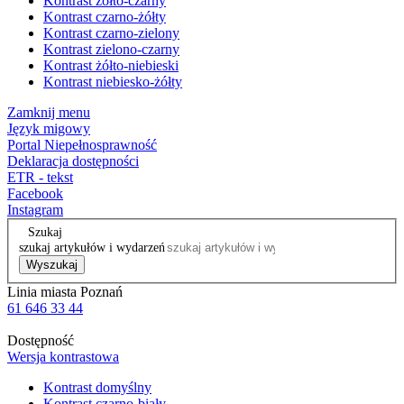
Kontrast żółto-czarny
Kontrast czarno-żółty
Kontrast czarno-zielony
Kontrast zielono-czarny
Kontrast żółto-niebieski
Kontrast niebiesko-żółty
Zamknij menu
Język migowy
Portal Niepełnosprawność
Deklaracja dostępności
ETR - tekst
Facebook
Instagram
Szukaj
szukaj artykułów i wydarzeń
Wyszukaj
Linia miasta Poznań
61 646 33 44
Dostępność
Wersja kontrastowa
Kontrast domyślny
Kontrast czarno-biały