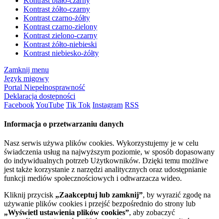
Kontrast biało-czarny
Kontrast żółto-czarny
Kontrast czarno-żółty
Kontrast czarno-zielony
Kontrast zielono-czarny
Kontrast żółto-niebieski
Kontrast niebiesko-żółty
Zamknij menu
Język migowy
Portal Niepełnosprawność
Deklaracja dostępności
Facebook
YouTube
Tik Tok
Instagram
RSS
Informacja o przetwarzaniu danych
Nasz serwis używa plików cookies. Wykorzystujemy je w celu
świadczenia usług na najwyższym poziomie, w sposób dopasowany
do indywidualnych potrzeb Użytkowników. Dzięki temu możliwe
jest także korzystanie z narzędzi analitycznych oraz udostępnianie
funkcji mediów społecznościowych i odtwarzacza wideo.
Kliknij przycisk
„Zaakceptuj lub zamknij”
, by wyrazić zgodę na
używanie plików cookies i przejść bezpośrednio do strony lub
„Wyświetl ustawienia plików cookies”
, aby zobaczyć