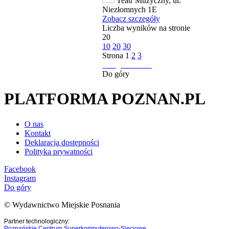
Teatr Muzyczny, ul.
Niezłomnych 1E
Zobacz szczegóły
Liczba wyników na stronie
20
10
20
30
Strona
1
2
3
następna strona
Do góry
PLATFORMA POZNAN.PL
O nas
Kontakt
Deklaracja dostępności
Polityka prywatności
Facebook
Instagram
Do góry
© Wydawnictwo Miejskie Posnania
Partner technologiczny:
Poznańskie Centrum Superkomputerowo-Sieciowe