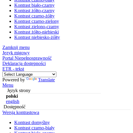
Kontrast biało-czarny
Kontrast żółto-czarny
Kontrast czarno-żółty
Kontrast czarno-zielony
Kontrast zielono-czarny
Kontrast żółto-niebieski
Kontrast niebiesko-żółty
Zamknij menu
Język migowy
Portal Niepełnosprawność
Deklaracja dostępności
ETR - tekst
Powered by
Translate
Menu
Język strony
polski
english
Dostępność
Wersja kontrastowa
Kontrast domyślny
Kontrast czarno-biały