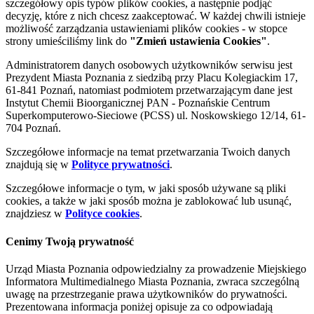
szczegółowy opis typów plików cookies, a następnie podjąć
decyzję, które z nich chcesz zaakceptować. W każdej chwili istnieje
możliwość zarządzania ustawieniami plików cookies - w stopce
strony umieściliśmy link do
"Zmień ustawienia Cookies"
.
Administratorem danych osobowych użytkowników serwisu jest
Prezydent Miasta Poznania z siedzibą przy Placu Kolegiackim 17,
61-841 Poznań, natomiast podmiotem przetwarzającym dane jest
Instytut Chemii Bioorganicznej PAN - Poznańskie Centrum
Superkomputerowo-Sieciowe (PCSS) ul. Noskowskiego 12/14, 61-
704 Poznań.
Szczegółowe informacje na temat przetwarzania Twoich danych
znajdują się w
Polityce prywatności
.
Szczegółowe informacje o tym, w jaki sposób używane są pliki
cookies, a także w jaki sposób można je zablokować lub usunąć,
znajdziesz w
Polityce cookies
.
Cenimy Twoją prywatność
Urząd Miasta Poznania odpowiedzialny za prowadzenie Miejskiego
Informatora Multimedialnego Miasta Poznania, zwraca szczególną
uwagę na przestrzeganie prawa użytkowników do prywatności.
Prezentowana informacja poniżej opisuje za co odpowiadają