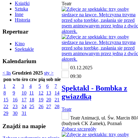
Książki
Teatr
Sztuka
Inne
Historia
Repertuar
Kino
Spektakle
Kalendarium
03.12.2025
< lis
Grudzień 2025
sty >
09:30
pon
wto
śro
czw
pią
sob
nie
1
2
3
4
5
6
7
Spektakl - Bombka z
8
9
10
11
12
13
14
gwiazdką
15
16
17
18
19
20
21
22
23
24
25
26
27
28
Teatr
29
30
31
Teatr Animacji, ul. Św. Marcin 80
(budynek CK Zamek), Poznań
Znajdź na mapie
Zobacz szczegóły