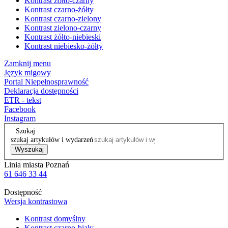
Kontrast żółto-czarny
Kontrast czarno-żółty
Kontrast czarno-zielony
Kontrast zielono-czarny
Kontrast żółto-niebieski
Kontrast niebiesko-żółty
Zamknij menu
Język migowy
Portal Niepełnosprawność
Deklaracja dostępności
ETR - tekst
Facebook
Instagram
Szukaj
szukaj artykułów i wydarzeń
Wyszukaj
Linia miasta Poznań
61 646 33 44
Dostępność
Wersja kontrastowa
Kontrast domyślny
Kontrast czarno-biały