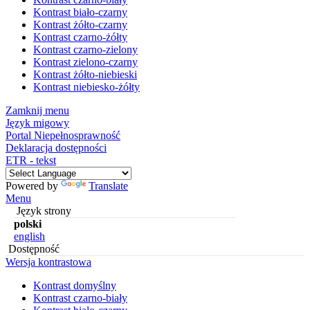
Kontrast biało-czarny
Kontrast żółto-czarny
Kontrast czarno-żółty
Kontrast czarno-zielony
Kontrast zielono-czarny
Kontrast żółto-niebieski
Kontrast niebiesko-żółty
Zamknij menu
Język migowy
Portal Niepełnosprawność
Deklaracja dostępności
ETR - tekst
Powered by
Translate
Menu
Język strony
polski
english
Dostępność
Wersja kontrastowa
Kontrast domyślny
Kontrast czarno-biały