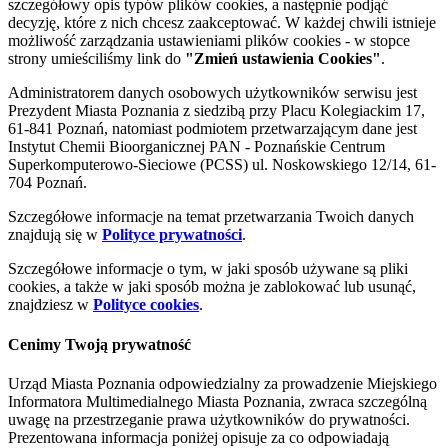
szczegółowy opis typów plików cookies, a następnie podjąć
decyzję, które z nich chcesz zaakceptować. W każdej chwili istnieje
możliwość zarządzania ustawieniami plików cookies - w stopce
strony umieściliśmy link do
"Zmień ustawienia Cookies"
.
Administratorem danych osobowych użytkowników serwisu jest
Prezydent Miasta Poznania z siedzibą przy Placu Kolegiackim 17,
61-841 Poznań, natomiast podmiotem przetwarzającym dane jest
Instytut Chemii Bioorganicznej PAN - Poznańskie Centrum
Superkomputerowo-Sieciowe (PCSS) ul. Noskowskiego 12/14, 61-
704 Poznań.
Szczegółowe informacje na temat przetwarzania Twoich danych
znajdują się w
Polityce prywatności
.
Szczegółowe informacje o tym, w jaki sposób używane są pliki
cookies, a także w jaki sposób można je zablokować lub usunąć,
znajdziesz w
Polityce cookies
.
Cenimy Twoją prywatność
Urząd Miasta Poznania odpowiedzialny za prowadzenie Miejskiego
Informatora Multimedialnego Miasta Poznania, zwraca szczególną
uwagę na przestrzeganie prawa użytkowników do prywatności.
Prezentowana informacja poniżej opisuje za co odpowiadają