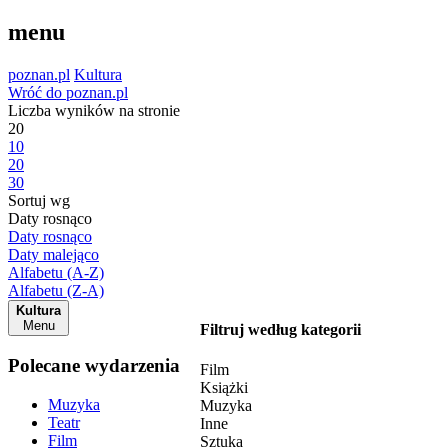
menu
poznan.pl
Kultura
Wróć do poznan.pl
Liczba wyników na stronie
20
10
20
30
Sortuj wg
Daty rosnąco
Daty rosnąco
Daty malejąco
Alfabetu (A-Z)
Alfabetu (Z-A)
Kultura
Menu
Filtruj według kategorii
Polecane wydarzenia
Film
Książki
Muzyka
Muzyka
Teatr
Inne
Film
Sztuka