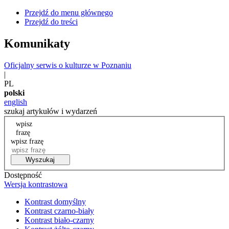
Przejdź do menu głównego
Przejdź do treści
Komunikaty
Oficjalny serwis o kulturze w Poznaniu
|
PL
polski
english
szukaj artykułów i wydarzeń
wpisz
frazę
wpisz frazę
Wyszukaj
Dostępność
Wersja kontrastowa
Kontrast domyślny
Kontrast czarno-biały
Kontrast biało-czarny