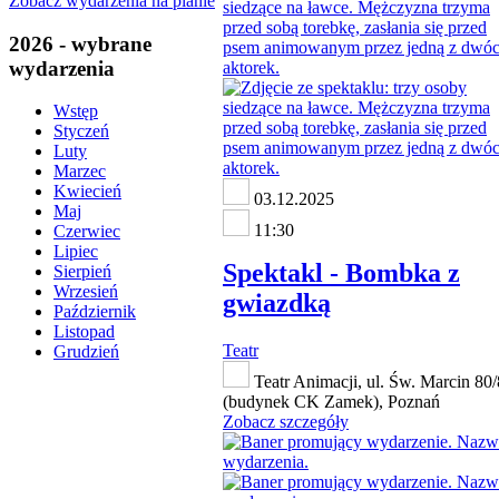
Zobacz wydarzenia na planie
2026 - wybrane
wydarzenia
Wstęp
Styczeń
Luty
Marzec
Kwiecień
03.12.2025
Maj
11:30
Czerwiec
Lipiec
Spektakl - Bombka z
Sierpień
Wrzesień
gwiazdką
Październik
Listopad
Teatr
Grudzień
Teatr Animacji, ul. Św. Marcin 80
(budynek CK Zamek), Poznań
Zobacz szczegóły