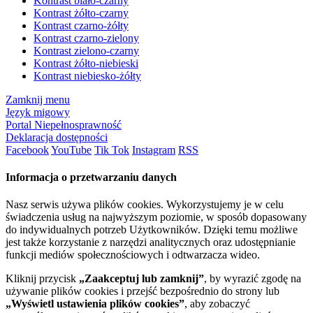
Kontrast biało-czarny
Kontrast żółto-czarny
Kontrast czarno-żółty
Kontrast czarno-zielony
Kontrast zielono-czarny
Kontrast żółto-niebieski
Kontrast niebiesko-żółty
Zamknij menu
Język migowy
Portal Niepełnosprawność
Deklaracja dostępności
Facebook
YouTube
Tik Tok
Instagram
RSS
Informacja o przetwarzaniu danych
Nasz serwis używa plików cookies. Wykorzystujemy je w celu
świadczenia usług na najwyższym poziomie, w sposób dopasowany
do indywidualnych potrzeb Użytkowników. Dzięki temu możliwe
jest także korzystanie z narzędzi analitycznych oraz udostępnianie
funkcji mediów społecznościowych i odtwarzacza wideo.
Kliknij przycisk
„Zaakceptuj lub zamknij”
, by wyrazić zgodę na
używanie plików cookies i przejść bezpośrednio do strony lub
„Wyświetl ustawienia plików cookies”
, aby zobaczyć