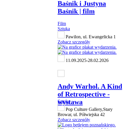
Baśnik i Justyna
Baśnik | film
Film
Sztuka
Pawilon, ul. Ewangelicka 1
Zobacz szczegóły
11.09.2025-28.02.2026
Andy Warhol. A Kind
of Retrospective -
wystawa
Sztuka
Pop Culture Gallery,Stary
Browar, ul. Półwiejska 42
Zobacz szczegóły