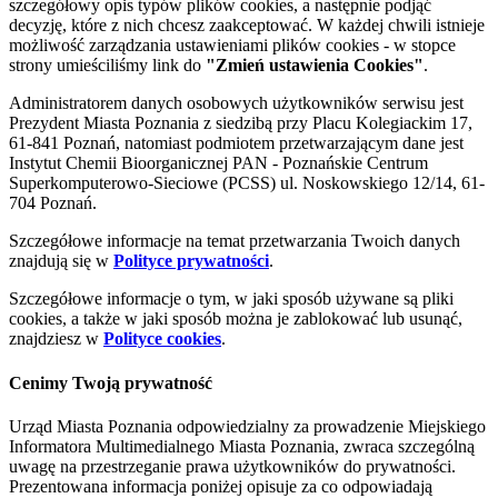
szczegółowy opis typów plików cookies, a następnie podjąć
decyzję, które z nich chcesz zaakceptować. W każdej chwili istnieje
możliwość zarządzania ustawieniami plików cookies - w stopce
strony umieściliśmy link do
"Zmień ustawienia Cookies"
.
Administratorem danych osobowych użytkowników serwisu jest
Prezydent Miasta Poznania z siedzibą przy Placu Kolegiackim 17,
61-841 Poznań, natomiast podmiotem przetwarzającym dane jest
Instytut Chemii Bioorganicznej PAN - Poznańskie Centrum
Superkomputerowo-Sieciowe (PCSS) ul. Noskowskiego 12/14, 61-
704 Poznań.
Szczegółowe informacje na temat przetwarzania Twoich danych
znajdują się w
Polityce prywatności
.
Szczegółowe informacje o tym, w jaki sposób używane są pliki
cookies, a także w jaki sposób można je zablokować lub usunąć,
znajdziesz w
Polityce cookies
.
Cenimy Twoją prywatność
Urząd Miasta Poznania odpowiedzialny za prowadzenie Miejskiego
Informatora Multimedialnego Miasta Poznania, zwraca szczególną
uwagę na przestrzeganie prawa użytkowników do prywatności.
Prezentowana informacja poniżej opisuje za co odpowiadają