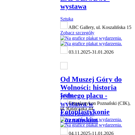
wystawa
Sztuka
ABC Gallery, ul. Koszalińska 15
Zobacz szczegóły
03.11.2025-31.01.2026
Od Muszej Góry do
Wolności: historia
jednego placu -
Sztuka
wystawa w
Fotoplastykon Poznański (CIK),
ul. Ratajczaka 44
Fotoplastykonie
Zobacz szczegóły
Poznańskim
04.11.2025-11.01.2026