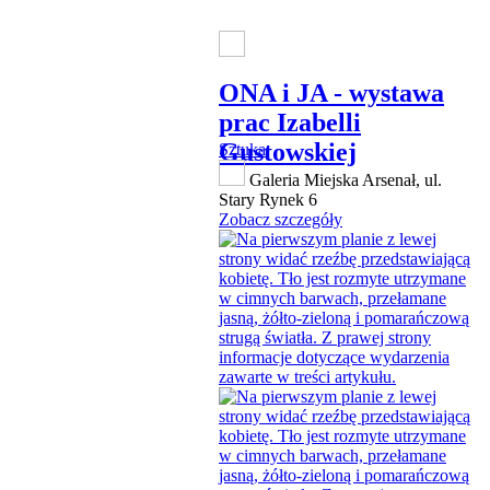
ONA i JA - wystawa
prac Izabelli
Gustowskiej
Sztuka
Galeria Miejska Arsenał, ul.
Stary Rynek 6
Zobacz szczegóły