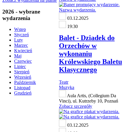
Zobacz wydarzenia na planie
2026 - wybrane
wydarzenia
03.12.2025
19:30
Wstęp
Styczeń
Balet - Dziadek do
Luty
Orzechów w
Marzec
Kwiecień
wykonaniu
Maj
Królewskiego Baletu
Czerwiec
Lipiec
Klasycznego
Sierpień
Wrzesień
Teatr
Październik
Muzyka
Listopad
Grudzień
Aula Artis, (Collegium Da
Vinci), ul. Kutrzeby 10, Poznań
Zobacz szczegóły
03.12.2025