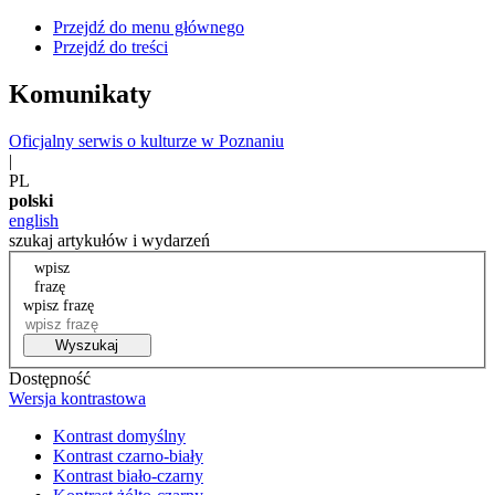
Przejdź do menu głównego
Przejdź do treści
Komunikaty
Oficjalny serwis o kulturze w Poznaniu
|
PL
polski
english
szukaj artykułów i wydarzeń
wpisz
frazę
wpisz frazę
Wyszukaj
Dostępność
Wersja kontrastowa
Kontrast domyślny
Kontrast czarno-biały
Kontrast biało-czarny