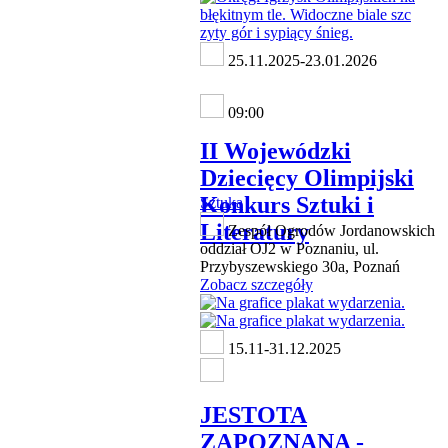
25.11.2025-23.01.2026
09:00
II Wojewódzki
Dziecięcy Olimpijski
Konkurs Sztuki i
Sztuka
Literatury
Zespół Ogrodów Jordanowskich
oddział OJ2 w Poznaniu, ul.
Przybyszewskiego 30a, Poznań
Zobacz szczegóły
15.11-31.12.2025
JESTOTA
ZAPOZNANA -