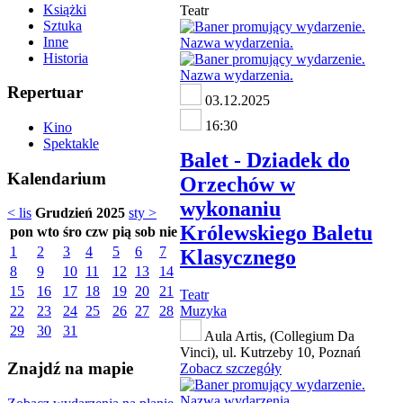
Książki
Teatr
Sztuka
Inne
Historia
Repertuar
03.12.2025
16:30
Kino
Spektakle
Balet - Dziadek do
Kalendarium
Orzechów w
wykonaniu
< lis
Grudzień 2025
sty >
Królewskiego Baletu
pon
wto
śro
czw
pią
sob
nie
1
2
3
4
5
6
7
Klasycznego
8
9
10
11
12
13
14
15
16
17
18
19
20
21
Teatr
22
23
24
25
26
27
28
Muzyka
29
30
31
Aula Artis, (Collegium Da
Vinci), ul. Kutrzeby 10, Poznań
Znajdź na mapie
Zobacz szczegóły