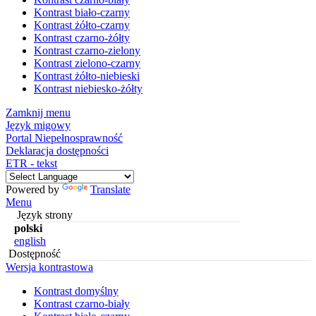
Kontrast biało-czarny
Kontrast żółto-czarny
Kontrast czarno-żółty
Kontrast czarno-zielony
Kontrast zielono-czarny
Kontrast żółto-niebieski
Kontrast niebiesko-żółty
Zamknij menu
Język migowy
Portal Niepełnosprawność
Deklaracja dostępności
ETR - tekst
Powered by
Translate
Menu
Język strony
polski
english
Dostępność
Wersja kontrastowa
Kontrast domyślny
Kontrast czarno-biały