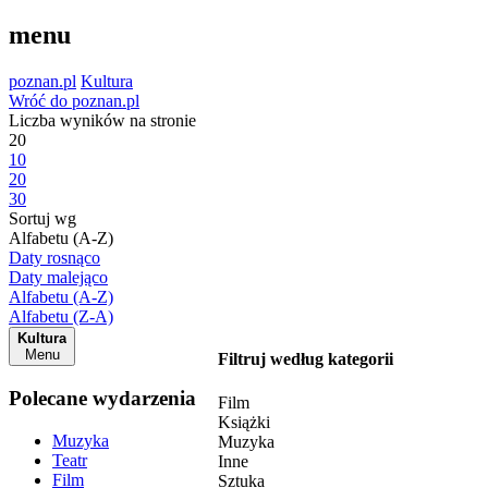
menu
poznan.pl
Kultura
Wróć do poznan.pl
Liczba wyników na stronie
20
10
20
30
Sortuj wg
Alfabetu (A-Z)
Daty rosnąco
Daty malejąco
Alfabetu (A-Z)
Alfabetu (Z-A)
Kultura
Menu
Filtruj według kategorii
Polecane wydarzenia
Film
Książki
Muzyka
Muzyka
Teatr
Inne
Film
Sztuka