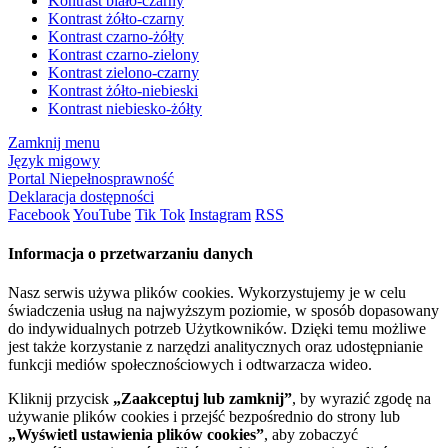
Kontrast biało-czarny
Kontrast żółto-czarny
Kontrast czarno-żółty
Kontrast czarno-zielony
Kontrast zielono-czarny
Kontrast żółto-niebieski
Kontrast niebiesko-żółty
Zamknij menu
Język migowy
Portal Niepełnosprawność
Deklaracja dostępności
Facebook
YouTube
Tik Tok
Instagram
RSS
Informacja o przetwarzaniu danych
Nasz serwis używa plików cookies. Wykorzystujemy je w celu
świadczenia usług na najwyższym poziomie, w sposób dopasowany
do indywidualnych potrzeb Użytkowników. Dzięki temu możliwe
jest także korzystanie z narzędzi analitycznych oraz udostępnianie
funkcji mediów społecznościowych i odtwarzacza wideo.
Kliknij przycisk
„Zaakceptuj lub zamknij”
, by wyrazić zgodę na
używanie plików cookies i przejść bezpośrednio do strony lub
„Wyświetl ustawienia plików cookies”
, aby zobaczyć