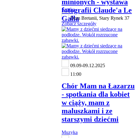
minionych - wystawa
fotografii Claude'a Le
Sztuka
Galla
Dom Bretanii, Stary Rynek 37
Zobacz szczegóły
09.09-09.12.2025
11:00
Chór Mam na Łazarzu
- spotkania dla kobiet
w ciąży, mam z
maluszkami i ze
starszymi dziećmi
Muzyka