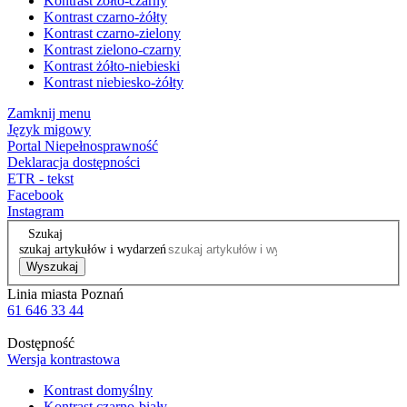
Kontrast żółto-czarny
Kontrast czarno-żółty
Kontrast czarno-zielony
Kontrast zielono-czarny
Kontrast żółto-niebieski
Kontrast niebiesko-żółty
Zamknij menu
Język migowy
Portal Niepełnosprawność
Deklaracja dostępności
ETR - tekst
Facebook
Instagram
Szukaj
szukaj artykułów i wydarzeń
Wyszukaj
Linia miasta Poznań
61 646 33 44
Dostępność
Wersja kontrastowa
Kontrast domyślny
Kontrast czarno-biały