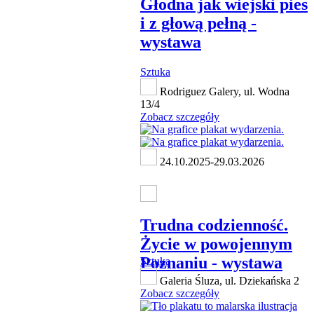
Głodna jak wiejski pies
i z głową pełną -
wystawa
Sztuka
Rodriguez Galery, ul. Wodna
13/4
Zobacz szczegóły
24.10.2025-29.03.2026
Trudna codzienność.
Życie w powojennym
Poznaniu - wystawa
Sztuka
Galeria Śluza, ul. Dziekańska 2
Zobacz szczegóły