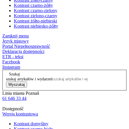
Kontrast żółto-czarny
Kontrast czarno-żółty
Kontrast czarno-zielony
Kontrast zielono-czarny
Kontrast żółto-niebieski
Kontrast niebiesko-żółty
Zamknij menu
Język migowy
Portal Niepełnosprawność
Deklaracja dostępności
ETR - tekst
Facebook
Instagram
Szukaj
szukaj artykułów i wydarzeń
Wyszukaj
Linia miasta Poznań
61 646 33 44
Dostępność
Wersja kontrastowa
Kontrast domyślny
Kontrast czarno-biały