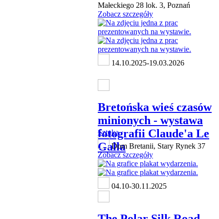
Małeckiego 28 lok. 3, Poznań
Zobacz szczegóły
14.10.2025-19.03.2026
Bretońska wieś czasów
minionych - wystawa
fotografii Claude'a Le
Sztuka
Galla
Dom Bretanii, Stary Rynek 37
Zobacz szczegóły
04.10-30.11.2025
The Polar Silk Road -