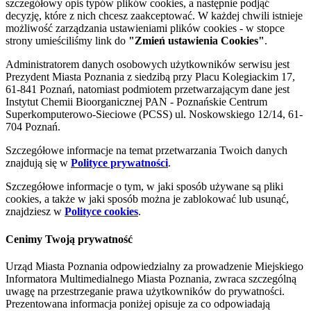
szczegółowy opis typów plików cookies, a następnie podjąć
decyzję, które z nich chcesz zaakceptować. W każdej chwili istnieje
możliwość zarządzania ustawieniami plików cookies - w stopce
strony umieściliśmy link do
"Zmień ustawienia Cookies"
.
Administratorem danych osobowych użytkowników serwisu jest
Prezydent Miasta Poznania z siedzibą przy Placu Kolegiackim 17,
61-841 Poznań, natomiast podmiotem przetwarzającym dane jest
Instytut Chemii Bioorganicznej PAN - Poznańskie Centrum
Superkomputerowo-Sieciowe (PCSS) ul. Noskowskiego 12/14, 61-
704 Poznań.
Szczegółowe informacje na temat przetwarzania Twoich danych
znajdują się w
Polityce prywatności
.
Szczegółowe informacje o tym, w jaki sposób używane są pliki
cookies, a także w jaki sposób można je zablokować lub usunąć,
znajdziesz w
Polityce cookies
.
Cenimy Twoją prywatność
Urząd Miasta Poznania odpowiedzialny za prowadzenie Miejskiego
Informatora Multimedialnego Miasta Poznania, zwraca szczególną
uwagę na przestrzeganie prawa użytkowników do prywatności.
Prezentowana informacja poniżej opisuje za co odpowiadają