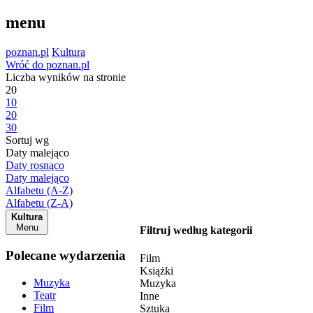
menu
poznan.pl
Kultura
Wróć do poznan.pl
Liczba wyników na stronie
20
10
20
30
Sortuj wg
Daty malejąco
Daty rosnąco
Daty malejąco
Alfabetu (A-Z)
Alfabetu (Z-A)
Kultura
Menu
Filtruj według kategorii
Polecane wydarzenia
Film
Książki
Muzyka
Muzyka
Teatr
Inne
Film
Sztuka