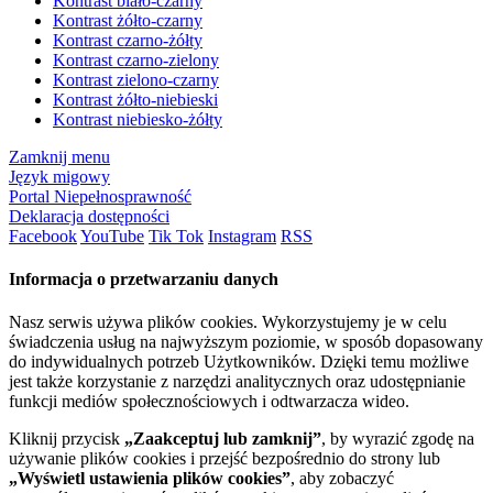
Kontrast biało-czarny
Kontrast żółto-czarny
Kontrast czarno-żółty
Kontrast czarno-zielony
Kontrast zielono-czarny
Kontrast żółto-niebieski
Kontrast niebiesko-żółty
Zamknij menu
Język migowy
Portal Niepełnosprawność
Deklaracja dostępności
Facebook
YouTube
Tik Tok
Instagram
RSS
Informacja o przetwarzaniu danych
Nasz serwis używa plików cookies. Wykorzystujemy je w celu
świadczenia usług na najwyższym poziomie, w sposób dopasowany
do indywidualnych potrzeb Użytkowników. Dzięki temu możliwe
jest także korzystanie z narzędzi analitycznych oraz udostępnianie
funkcji mediów społecznościowych i odtwarzacza wideo.
Kliknij przycisk
„Zaakceptuj lub zamknij”
, by wyrazić zgodę na
używanie plików cookies i przejść bezpośrednio do strony lub
„Wyświetl ustawienia plików cookies”
, aby zobaczyć