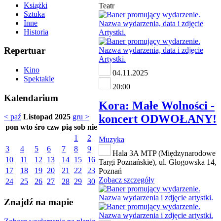
Książki
Teatr
Sztuka
Inne
Historia
Repertuar
Kino
04.11.2025
Spektakle
20:00
Kalendarium
Kora: Małe Wolności -
koncert ODWOŁANY!
< paź
Listopad 2025
gru >
pon
wto
śro
czw
pią
sob
nie
1
2
Muzyka
3
4
5
6
7
8
9
Hala 3A MTP (Międzynarodowe
10
11
12
13
14
15
16
Targi Poznańskie), ul. Głogowska 14,
17
18
19
20
21
22
23
Poznań
Zobacz szczegóły
24
25
26
27
28
29
30
Znajdź na mapie