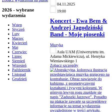
Zobacz wydarzenia na planie
04.11.2025
2026 - wybrane
19:00
wydarzenia
Koncert - Ewa Bem &
Wstęp
Andrzej Jagodziński
Styczeń
Band - Moje piosenki
Luty
Marzec
Kwiecień
Muzyka
Maj
Aula UAM (Uniwersytetu im.
Czerwiec
Adama Mickiewicza), ul. Henryka
Lipiec
Wieniawskiego 1
Sierpień
Zobacz szczegóły
Wrzesień
Październik
Listopad
Grudzień