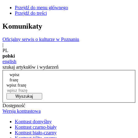
Przejdź do menu głównego
Przejdź do treści
Komunikaty
Oficjalny serwis o kulturze w Poznaniu
|
PL
polski
english
szukaj artykułów i wydarzeń
wpisz
frazę
wpisz frazę
Wyszukaj
Dostępność
Wersja kontrastowa
Kontrast domyślny
Kontrast czarno-biały
Kontrast biało-czarny