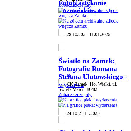
Fotoplastykonie
Zobacz szczegóły
Poznańskim
28.10.2025-11.01.2026
Światło na Zamek:
Fotografie Romana
Stefana Ulatowskiego -
Sztuka
wystawa
CK Zamek, Hol Wielki, ul.
Święty Marcin 80/82
Zobacz szczegóły
24.10-21.11.2025