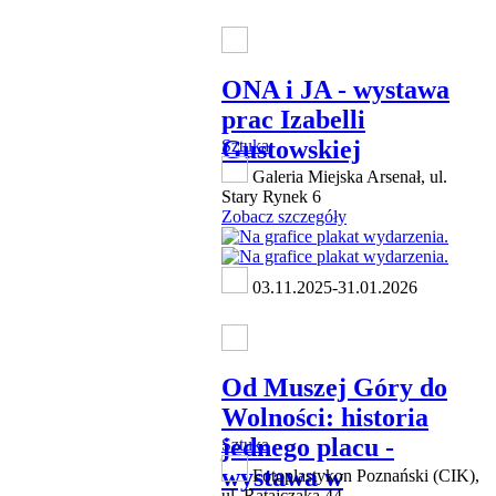
ONA i JA - wystawa
prac Izabelli
Gustowskiej
Sztuka
Galeria Miejska Arsenał, ul.
Stary Rynek 6
Zobacz szczegóły
03.11.2025-31.01.2026
Od Muszej Góry do
Wolności: historia
jednego placu -
Sztuka
wystawa w
Fotoplastykon Poznański (CIK),
ul. Ratajczaka 44