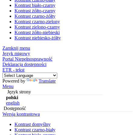
Kontrast biało-czarny
Kontrast żółto-czarny
Kontrast czarno-żółty
Kontrast czarno-zielony
Kontrast zielono-czarny
Kontrast żółto-niebieski
Kontrast niebiesko-żółty
Zamknij menu
Język migowy
Portal Niepełnosprawność
Deklaracja dostępności
ETR - tekst
Powered by
Translate
Menu
Język strony
polski
english
Dostępność
Wersja kontrastowa
Kontrast domyślny
Kontrast czarno-biały