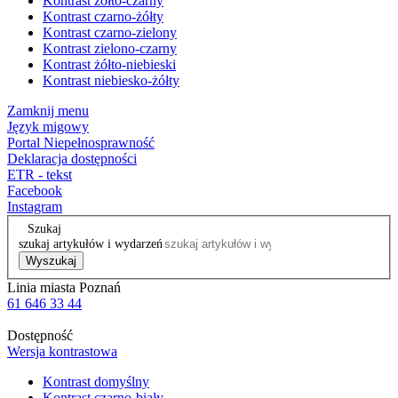
Kontrast żółto-czarny
Kontrast czarno-żółty
Kontrast czarno-zielony
Kontrast zielono-czarny
Kontrast żółto-niebieski
Kontrast niebiesko-żółty
Zamknij menu
Język migowy
Portal Niepełnosprawność
Deklaracja dostępności
ETR - tekst
Facebook
Instagram
Szukaj
szukaj artykułów i wydarzeń
Wyszukaj
Linia miasta Poznań
61 646 33 44
Dostępność
Wersja kontrastowa
Kontrast domyślny
Kontrast czarno-biały