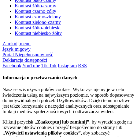
Kontrast biało-czarny
Kontrast żółto-czarny
Kontrast czarno-żółty
Kontrast czarno-zielony
Kontrast zielono-czarny
Kontrast żółto-niebieski
Kontrast niebiesko-żółty
Zamknij menu
Język migowy
Portal Niepełnosprawność
Deklaracja dostępności
Facebook
YouTube
Tik Tok
Instagram
RSS
Informacja o przetwarzaniu danych
Nasz serwis używa plików cookies. Wykorzystujemy je w celu
świadczenia usług na najwyższym poziomie, w sposób dopasowany
do indywidualnych potrzeb Użytkowników. Dzięki temu możliwe
jest także korzystanie z narzędzi analitycznych oraz udostępnianie
funkcji mediów społecznościowych i odtwarzacza wideo.
Kliknij przycisk
„Zaakceptuj lub zamknij”
, by wyrazić zgodę na
używanie plików cookies i przejść bezpośrednio do strony lub
„Wyświetl ustawienia plików cookies”
, aby zobaczyć