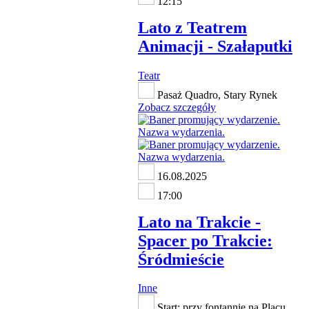
12:15
Lato z Teatrem
Animacji - Szałaputki
Teatr
Pasaż Quadro, Stary Rynek
Zobacz szczegóły
16.08.2025
17:00
Lato na Trakcie -
Spacer po Trakcie:
Śródmieście
Inne
Start: przy fontannie na Placu