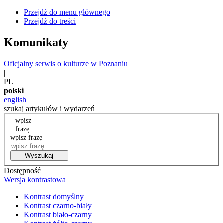
Przejdź do menu głównego
Przejdź do treści
Komunikaty
Oficjalny serwis o kulturze w Poznaniu
|
PL
polski
english
szukaj artykułów i wydarzeń
wpisz
frazę
wpisz frazę
Wyszukaj
Dostępność
Wersja kontrastowa
Kontrast domyślny
Kontrast czarno-biały
Kontrast biało-czarny