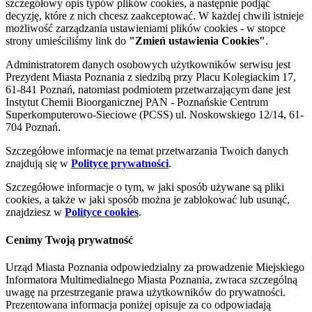
szczegółowy opis typów plików cookies, a następnie podjąć
decyzję, które z nich chcesz zaakceptować. W każdej chwili istnieje
możliwość zarządzania ustawieniami plików cookies - w stopce
strony umieściliśmy link do
"Zmień ustawienia Cookies"
.
Administratorem danych osobowych użytkowników serwisu jest
Prezydent Miasta Poznania z siedzibą przy Placu Kolegiackim 17,
61-841 Poznań, natomiast podmiotem przetwarzającym dane jest
Instytut Chemii Bioorganicznej PAN - Poznańskie Centrum
Superkomputerowo-Sieciowe (PCSS) ul. Noskowskiego 12/14, 61-
704 Poznań.
Szczegółowe informacje na temat przetwarzania Twoich danych
znajdują się w
Polityce prywatności
.
Szczegółowe informacje o tym, w jaki sposób używane są pliki
cookies, a także w jaki sposób można je zablokować lub usunąć,
znajdziesz w
Polityce cookies
.
Cenimy Twoją prywatność
Urząd Miasta Poznania odpowiedzialny za prowadzenie Miejskiego
Informatora Multimedialnego Miasta Poznania, zwraca szczególną
uwagę na przestrzeganie prawa użytkowników do prywatności.
Prezentowana informacja poniżej opisuje za co odpowiadają