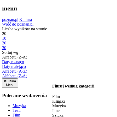
menu
poznan.pl
Kultura
Wróć do poznan.pl
Liczba wyników na stronie
20
10
20
30
Sortuj wg
Alfabetu (Z-A)
Daty rosnąco
Daty malejąco
Alfabetu (A-Z)
Alfabetu (Z-A)
Kultura
Menu
Filtruj według kategorii
Polecane wydarzenia
Film
Książki
Muzyka
Muzyka
Teatr
Inne
Film
Sztuka