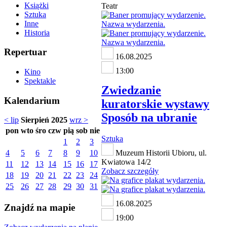
Książki
Teatr
Sztuka
Inne
Historia
Repertuar
16.08.2025
13:00
Kino
Spektakle
Zwiedzanie
Kalendarium
kuratorskie wystawy
Sposób na ubranie
< lip
Sierpień 2025
wrz >
pon
wto
śro
czw
pią
sob
nie
Sztuka
1
2
3
4
5
6
7
8
9
10
Muzeum Historii Ubioru, ul.
Kwiatowa 14/2
11
12
13
14
15
16
17
Zobacz szczegóły
18
19
20
21
22
23
24
25
26
27
28
29
30
31
16.08.2025
Znajdź na mapie
19:00