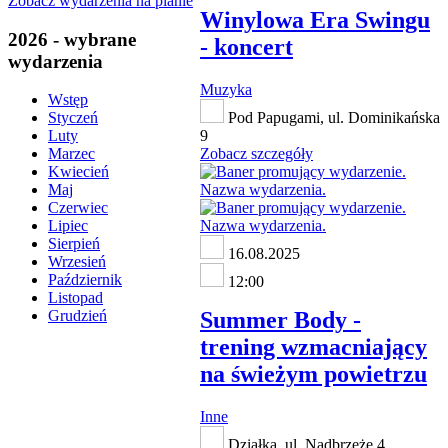
Zobacz wydarzenia na planie
Winylowa Era Swingu
2026 - wybrane
- koncert
wydarzenia
Muzyka
Wstęp
Pod Papugami, ul. Dominikańska
Styczeń
9
Luty
Zobacz szczegóły
Marzec
Kwiecień
Maj
Czerwiec
Lipiec
Sierpień
16.08.2025
Wrzesień
Październik
12:00
Listopad
Summer Body -
Grudzień
trening wzmacniający
na świeżym powietrzu
Inne
Działka, ul. Nadbrzeże 4