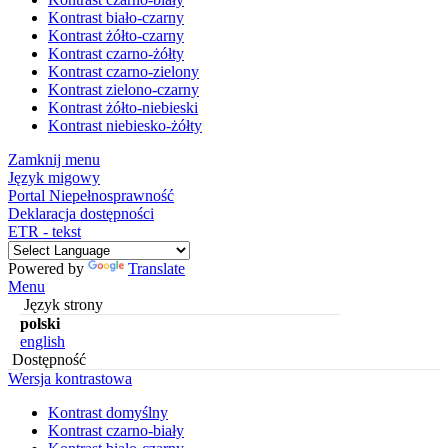
Kontrast biało-czarny
Kontrast żółto-czarny
Kontrast czarno-żółty
Kontrast czarno-zielony
Kontrast zielono-czarny
Kontrast żółto-niebieski
Kontrast niebiesko-żółty
Zamknij menu
Język migowy
Portal Niepełnosprawność
Deklaracja dostępności
ETR - tekst
Powered by
Translate
Menu
Język strony
polski
english
Dostępność
Wersja kontrastowa
Kontrast domyślny
Kontrast czarno-biały