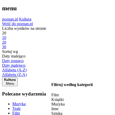
menu
poznan.pl
Kultura
Wróć do poznan.pl
Liczba wyników na stronie
20
10
20
30
Sortuj wg
Daty malejąco
Daty rosnąco
Daty malejąco
Alfabetu (A-Z)
Alfabetu (Z-A)
Kultura
Menu
Filtruj według kategorii
Polecane wydarzenia
Film
Książki
Muzyka
Muzyka
Teatr
Inne
Film
Sztuka