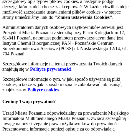
szczegółowy opis typów plików cookies, a następnie podjąć
decyzję, które z nich chcesz zaakceptować. W każdej chwili istnieje
możliwość zarządzania ustawieniami plików cookies - w stopce
strony umieściliśmy link do
"Zmień ustawienia Cookies"
.
Administratorem danych osobowych użytkowników serwisu jest
Prezydent Miasta Poznania z siedzibą przy Placu Kolegiackim 17,
61-841 Poznań, natomiast podmiotem przetwarzającym dane jest
Instytut Chemii Bioorganicznej PAN - Poznańskie Centrum
Superkomputerowo-Sieciowe (PCSS) ul. Noskowskiego 12/14, 61-
704 Poznań.
Szczegółowe informacje na temat przetwarzania Twoich danych
znajdują się w
Polityce prywatności
.
Szczegółowe informacje o tym, w jaki sposób używane są pliki
cookies, a także w jaki sposób można je zablokować lub usunąć,
znajdziesz w
Polityce cookies
.
Cenimy Twoją prywatność
Urząd Miasta Poznania odpowiedzialny za prowadzenie Miejskiego
Informatora Multimedialnego Miasta Poznania, zwraca szczególną
uwagę na przestrzeganie prawa użytkowników do prywatności.
Prezentowana informacja poniżej opisuje za co odpowiadają