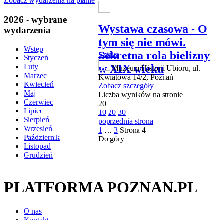
Zobacz wydarzenia na planie
2026 - wybrane
Wystawa czasowa - O
wydarzenia
tym się nie mówi.
Wstęp
Sekretna rola bielizny
Sztuka
Styczeń
Luty
w XIX wieku
Muzeum Historii Ubioru, ul.
Marzec
Kwiatowa 14/2, Poznań
Kwiecień
Zobacz szczegóły
Maj
Liczba wyników na stronie
Czerwiec
20
Lipiec
10
20
30
Sierpień
poprzednia strona
Wrzesień
1
…
3
Strona
4
Październik
Do góry
Listopad
Grudzień
PLATFORMA POZNAN.PL
O nas
Kontakt