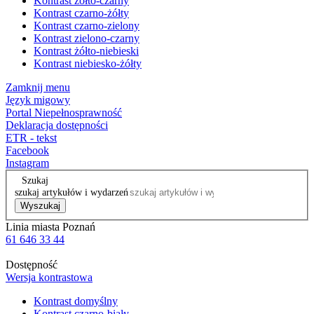
Kontrast żółto-czarny
Kontrast czarno-żółty
Kontrast czarno-zielony
Kontrast zielono-czarny
Kontrast żółto-niebieski
Kontrast niebiesko-żółty
Zamknij menu
Język migowy
Portal Niepełnosprawność
Deklaracja dostępności
ETR - tekst
Facebook
Instagram
Szukaj
szukaj artykułów i wydarzeń
Wyszukaj
Linia miasta Poznań
61 646 33 44
Dostępność
Wersja kontrastowa
Kontrast domyślny
Kontrast czarno-biały