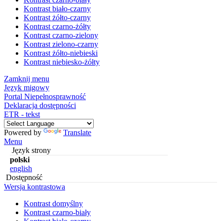
Kontrast biało-czarny
Kontrast żółto-czarny
Kontrast czarno-żółty
Kontrast czarno-zielony
Kontrast zielono-czarny
Kontrast żółto-niebieski
Kontrast niebiesko-żółty
Zamknij menu
Język migowy
Portal Niepełnosprawność
Deklaracja dostępności
ETR - tekst
Powered by
Translate
Menu
Język strony
polski
english
Dostępność
Wersja kontrastowa
Kontrast domyślny
Kontrast czarno-biały