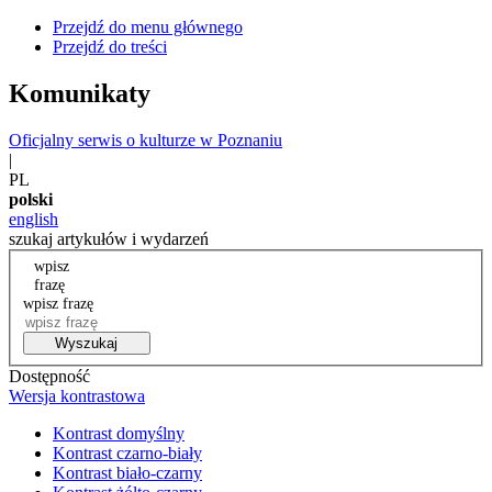
Przejdź do menu głównego
Przejdź do treści
Komunikaty
Oficjalny serwis o kulturze w Poznaniu
|
PL
polski
english
szukaj artykułów i wydarzeń
wpisz
frazę
wpisz frazę
Wyszukaj
Dostępność
Wersja kontrastowa
Kontrast domyślny
Kontrast czarno-biały
Kontrast biało-czarny