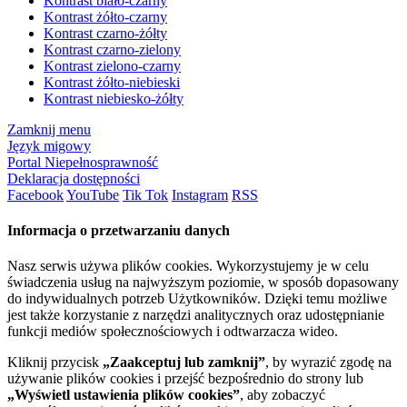
Kontrast biało-czarny
Kontrast żółto-czarny
Kontrast czarno-żółty
Kontrast czarno-zielony
Kontrast zielono-czarny
Kontrast żółto-niebieski
Kontrast niebiesko-żółty
Zamknij menu
Język migowy
Portal Niepełnosprawność
Deklaracja dostępności
Facebook
YouTube
Tik Tok
Instagram
RSS
Informacja o przetwarzaniu danych
Nasz serwis używa plików cookies. Wykorzystujemy je w celu
świadczenia usług na najwyższym poziomie, w sposób dopasowany
do indywidualnych potrzeb Użytkowników. Dzięki temu możliwe
jest także korzystanie z narzędzi analitycznych oraz udostępnianie
funkcji mediów społecznościowych i odtwarzacza wideo.
Kliknij przycisk
„Zaakceptuj lub zamknij”
, by wyrazić zgodę na
używanie plików cookies i przejść bezpośrednio do strony lub
„Wyświetl ustawienia plików cookies”
, aby zobaczyć