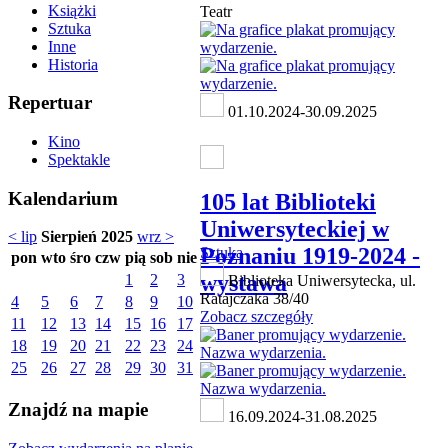
Książki
Teatr
Sztuka
Inne
Historia
Repertuar
01.10.2024-30.09.2025
Kino
Spektakle
Kalendarium
105 lat Biblioteki
Uniwersyteckiej w
< lip
Sierpień 2025
wrz >
Poznaniu 1919-2024 -
Sztuka
pon
wto
śro
czw
pią
sob
nie
wystawa
1
2
3
Biblioteka Uniwersytecka, ul.
Ratajczaka 38/40
4
5
6
7
8
9
10
Zobacz szczegóły
11
12
13
14
15
16
17
18
19
20
21
22
23
24
25
26
27
28
29
30
31
Znajdź na mapie
16.09.2024-31.08.2025