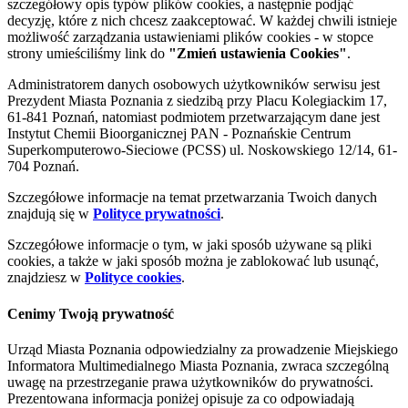
szczegółowy opis typów plików cookies, a następnie podjąć
decyzję, które z nich chcesz zaakceptować. W każdej chwili istnieje
możliwość zarządzania ustawieniami plików cookies - w stopce
strony umieściliśmy link do
"Zmień ustawienia Cookies"
.
Administratorem danych osobowych użytkowników serwisu jest
Prezydent Miasta Poznania z siedzibą przy Placu Kolegiackim 17,
61-841 Poznań, natomiast podmiotem przetwarzającym dane jest
Instytut Chemii Bioorganicznej PAN - Poznańskie Centrum
Superkomputerowo-Sieciowe (PCSS) ul. Noskowskiego 12/14, 61-
704 Poznań.
Szczegółowe informacje na temat przetwarzania Twoich danych
znajdują się w
Polityce prywatności
.
Szczegółowe informacje o tym, w jaki sposób używane są pliki
cookies, a także w jaki sposób można je zablokować lub usunąć,
znajdziesz w
Polityce cookies
.
Cenimy Twoją prywatność
Urząd Miasta Poznania odpowiedzialny za prowadzenie Miejskiego
Informatora Multimedialnego Miasta Poznania, zwraca szczególną
uwagę na przestrzeganie prawa użytkowników do prywatności.
Prezentowana informacja poniżej opisuje za co odpowiadają