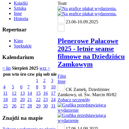
Książki
Teatr
Sztuka
Inne
Historia
23.06-10.09.2025
Repertuar
Plenerowe Pałacowe
Kino
Spektakle
2025 - letnie seanse
filmowe na Dziedzińcu
Kalendarium
Zamkowym
< lip
Sierpień 2025
wrz >
pon
wto
śro
czw
pią
sob
nie
Film
1
2
3
Inne
4
5
6
7
8
9
10
CK Zamek, Dziedziniec
11
12
13
14
15
16
17
Zamkowy, ul. Św. Marcin 80/82
18
19
20
21
22
23
24
Zobacz szczegóły
25
26
27
28
29
30
31
Znajdź na mapie
17.06-14.09.2025