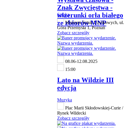
Znak Zwycięstwa -
wizerunki orła białego
Sztuka
ze zbiorów MNP
Muzeum Sztuk Użytkowych, ul.
Góra Przemysła 1, Poznań
Zobacz szczegóły
08.06-12.08.2025
15:00
Lato na Wildzie III
edycja
Muzyka
Plac Marii Skłodowskiej-Curie /
Rynek Wildecki
Zobacz szczegóły