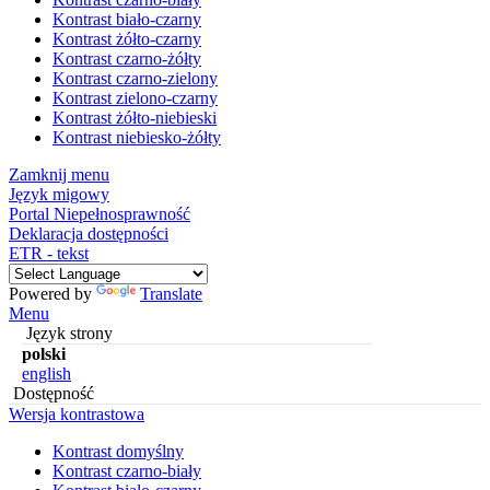
Kontrast biało-czarny
Kontrast żółto-czarny
Kontrast czarno-żółty
Kontrast czarno-zielony
Kontrast zielono-czarny
Kontrast żółto-niebieski
Kontrast niebiesko-żółty
Zamknij menu
Język migowy
Portal Niepełnosprawność
Deklaracja dostępności
ETR - tekst
Powered by
Translate
Menu
Język strony
polski
english
Dostępność
Wersja kontrastowa
Kontrast domyślny
Kontrast czarno-biały