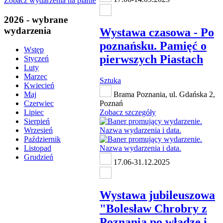
Zobacz wydarzenia na planie
2026 - wybrane
wydarzenia
Wystawa czasowa - Po
poznańsku. Pamięć o
Wstęp
pierwszych Piastach
Styczeń
Luty
Marzec
Sztuka
Kwiecień
Brama Poznania, ul. Gdańska 2,
Maj
Poznań
Czerwiec
Zobacz szczegóły
Lipiec
Sierpień
Wrzesień
Październik
Listopad
Grudzień
17.06-31.12.2025
Wystawa jubileuszowa
"Bolesław Chrobry z
Poznania po władzę i