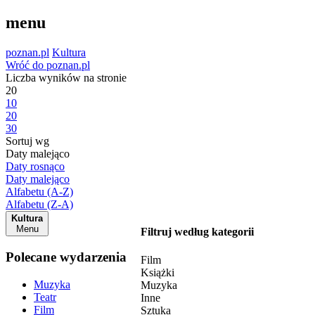
menu
poznan.pl
Kultura
Wróć do poznan.pl
Liczba wyników na stronie
20
10
20
30
Sortuj wg
Daty malejąco
Daty rosnąco
Daty malejąco
Alfabetu (A-Z)
Alfabetu (Z-A)
Kultura
Menu
Filtruj według kategorii
Polecane wydarzenia
Film
Książki
Muzyka
Muzyka
Teatr
Inne
Film
Sztuka