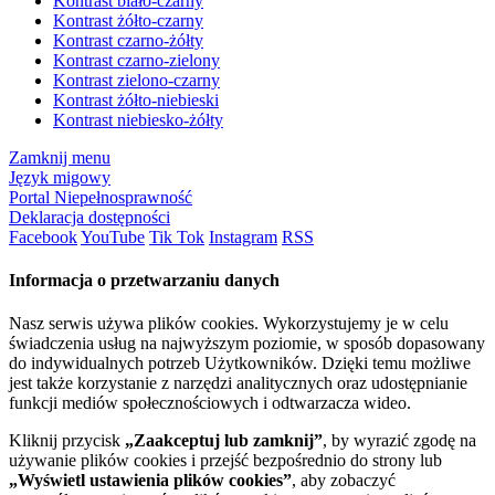
Kontrast biało-czarny
Kontrast żółto-czarny
Kontrast czarno-żółty
Kontrast czarno-zielony
Kontrast zielono-czarny
Kontrast żółto-niebieski
Kontrast niebiesko-żółty
Zamknij menu
Język migowy
Portal Niepełnosprawność
Deklaracja dostępności
Facebook
YouTube
Tik Tok
Instagram
RSS
Informacja o przetwarzaniu danych
Nasz serwis używa plików cookies. Wykorzystujemy je w celu
świadczenia usług na najwyższym poziomie, w sposób dopasowany
do indywidualnych potrzeb Użytkowników. Dzięki temu możliwe
jest także korzystanie z narzędzi analitycznych oraz udostępnianie
funkcji mediów społecznościowych i odtwarzacza wideo.
Kliknij przycisk
„Zaakceptuj lub zamknij”
, by wyrazić zgodę na
używanie plików cookies i przejść bezpośrednio do strony lub
„Wyświetl ustawienia plików cookies”
, aby zobaczyć