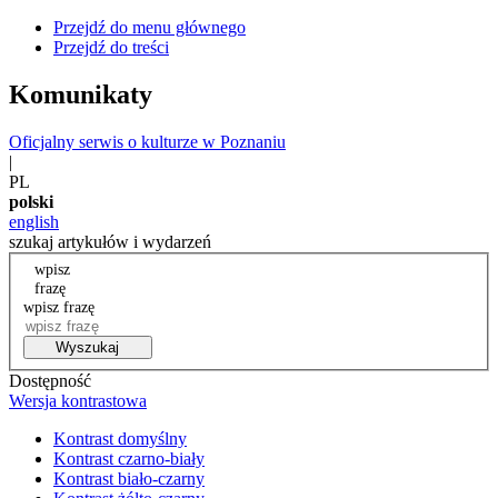
Przejdź do menu głównego
Przejdź do treści
Komunikaty
Oficjalny serwis o kulturze w Poznaniu
|
PL
polski
english
szukaj artykułów i wydarzeń
wpisz
frazę
wpisz frazę
Wyszukaj
Dostępność
Wersja kontrastowa
Kontrast domyślny
Kontrast czarno-biały
Kontrast biało-czarny