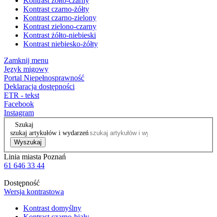
Kontrast żółto-czarny
Kontrast czarno-żółty
Kontrast czarno-zielony
Kontrast zielono-czarny
Kontrast żółto-niebieski
Kontrast niebiesko-żółty
Zamknij menu
Język migowy
Portal Niepełnosprawność
Deklaracja dostępności
ETR - tekst
Facebook
Instagram
Szukaj
szukaj artykułów i wydarzeń
Wyszukaj
Linia miasta Poznań
61 646 33 44
Dostępność
Wersja kontrastowa
Kontrast domyślny
Kontrast czarno-biały