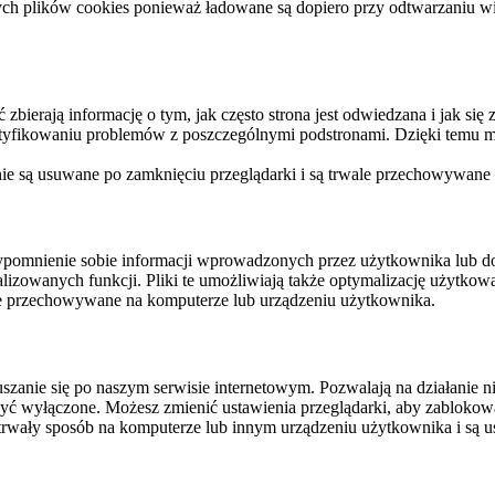
ych plików cookies ponieważ ładowane są dopiero przy odtwarzaniu wid
ierają informację o tym, jak często strona jest odwiedzana i jak się z 
ntyfikowaniu problemów z poszczególnymi podstronami. Dzięki temu mo
 nie są usuwane po zamknięciu przeglądarki i są trwale przechowywane
rzypomnienie sobie informacji wprowadzonych przez użytkownika lub 
nalizowanych funkcji. Pliki te umożliwiają także optymalizację użytko
ale przechowywane na komputerze lub urządzeniu użytkownika.
szanie się po naszym serwisie internetowym. Pozwalają na działanie ni
yć wyłączone. Możesz zmienić ustawienia przeglądarki, aby zablokować
trwały sposób na komputerze lub innym urządzeniu użytkownika i są u