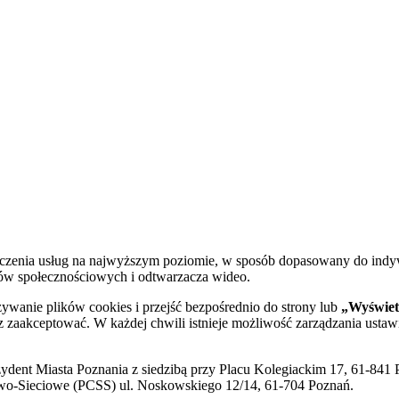
dczenia usług na najwyższym poziomie, w sposób dopasowany do indy
diów społecznościowych i odtwarzacza wideo.
żywanie plików cookies i przejść bezpośrednio do strony lub
„Wyświetl
sz zaakceptować. W każdej chwili istnieje możliwość zarządzania ustaw
ent Miasta Poznania z siedzibą przy Placu Kolegiackim 17, 61-841 P
o-Sieciowe (PCSS) ul. Noskowskiego 12/14, 61-704 Poznań.