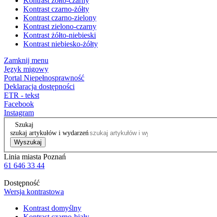
Kontrast żółto-czarny
Kontrast czarno-żółty
Kontrast czarno-zielony
Kontrast zielono-czarny
Kontrast żółto-niebieski
Kontrast niebiesko-żółty
Zamknij menu
Język migowy
Portal Niepełnosprawność
Deklaracja dostępności
ETR - tekst
Facebook
Instagram
Szukaj
szukaj artykułów i wydarzeń
Wyszukaj
Linia miasta Poznań
61 646 33 44
Dostępność
Wersja kontrastowa
Kontrast domyślny
Kontrast czarno-biały