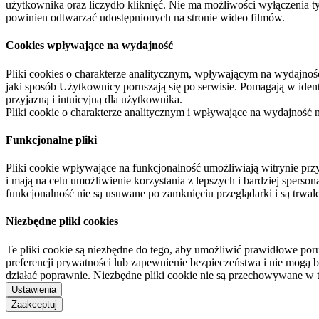
użytkownika oraz liczydło kliknięć. Nie ma możliwości wyłączenia t
powinien odtwarzać udostępnionych na stronie wideo filmów.
Cookies wpływające na wydajność
Pliki cookies o charakterze analitycznym, wpływającym na wydajność zb
jaki sposób Użytkownicy poruszają się po serwisie. Pomagają w ide
przyjazną i intuicyjną dla użytkownika.
Pliki cookie o charakterze analitycznym i wpływające na wydajność
Funkcjonalne pliki
Pliki cookie wpływające na funkcjonalność umożliwiają witrynie p
i mają na celu umożliwienie korzystania z lepszych i bardziej sperso
funkcjonalność nie są usuwane po zamknięciu przeglądarki i są trw
Niezbędne pliki cookies
Te pliki cookie są niezbędne do tego, aby umożliwić prawidłowe poru
preferencji prywatności lub zapewnienie bezpieczeństwa i nie mogą b
działać poprawnie. Niezbędne pliki cookie nie są przechowywane w 
Ustawienia
Zaakceptuj