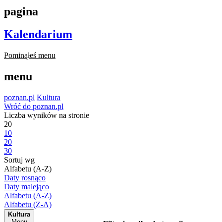
pagina
Kalendarium
Pominąłeś menu
menu
poznan.pl
Kultura
Wróć do poznan.pl
Liczba wyników na stronie
20
10
20
30
Sortuj wg
Alfabetu (A-Z)
Daty rosnąco
Daty malejąco
Alfabetu (A-Z)
Alfabetu (Z-A)
Kultura
Menu