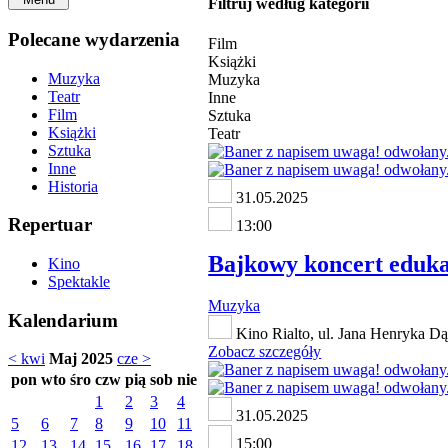
Filtruj według kategorii
Polecane wydarzenia
Film
Książki
Muzyka
Muzyka
Teatr
Inne
Film
Sztuka
Książki
Teatr
Sztuka
Inne
Historia
31.05.2025
Repertuar
13:00
Bajkowy koncert ed
Kino
Spektakle
Muzyka
Kalendarium
Kino Rialto, ul. Jana Henryka D
Zobacz szczegóły
< kwi
Maj 2025
cze >
pon
wto
śro
czw
pią
sob
nie
1
2
3
4
31.05.2025
5
6
7
8
9
10
11
15:00
12
13
14
15
16
17
18