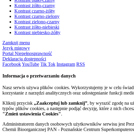
Kontrast biało-czarny
Kontrast żółto-czarny
Kontrast czarno-żółty
Kontrast czarno-zielony
Kontrast zielono-czarny
Kontrast żółto-niebieski
Kontrast niebiesko-żółty
Zamknij menu
Język migowy
Portal Niepełnosprawność
Deklaracja dostępności
Facebook
YouTube
Tik Tok
Instagram
RSS
Informacja o przetwarzaniu danych
Nasz serwis używa plików cookies. Wykorzystujemy je w celu świa
korzystanie z narzędzi analitycznych oraz udostępnianie funkcji me
Kliknij przycisk
„Zaakceptuj lub zamknij”
, by wyrazić zgodę na u
typów plików cookies, a następnie podjąć decyzję, które z nich chce
"Zmień ustawienia Cookies"
.
Administratorem danych osobowych użytkowników serwisu jest Prezyd
Chemii Bioorganicznej PAN - Poznańskie Centrum Superkomputerow