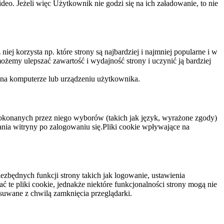
eo. Jeżeli więc Użytkownik nie godzi się na ich załadowanie, to nie
niej korzysta np. które strony są najbardziej i najmniej popularne i w
żemy ulepszać zawartość i wydajność strony i uczynić ją bardziej
 na komputerze lub urządzeniu użytkownika.
dokonanych przez niego wyborów (takich jak język, wyrażone zgody)
wania witryny po zalogowaniu się.Pliki cookie wpływające na
ezbędnych funkcji strony takich jak logowanie, ustawienia
 te pliki cookie, jednakże niektóre funkcjonalności strony mogą nie
suwane z chwilą zamknięcia przeglądarki.