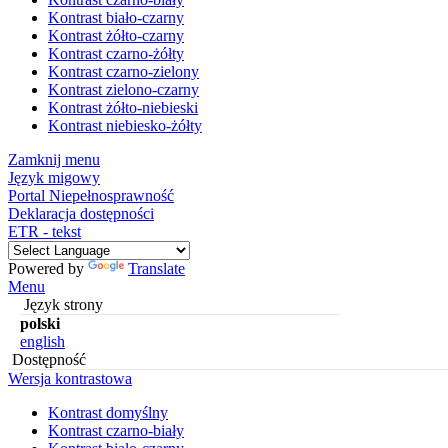
Kontrast biało-czarny
Kontrast żółto-czarny
Kontrast czarno-żółty
Kontrast czarno-zielony
Kontrast zielono-czarny
Kontrast żółto-niebieski
Kontrast niebiesko-żółty
Zamknij menu
Język migowy
Portal Niepełnosprawność
Deklaracja dostępności
ETR - tekst
Powered by
Translate
Menu
Język strony
polski
english
Dostępność
Wersja kontrastowa
Kontrast domyślny
Kontrast czarno-biały