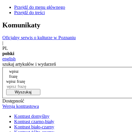
Przejdź do menu głównego
Przejdź do treści
Komunikaty
Oficjalny serwis o kulturze w Poznaniu
|
PL
polski
english
szukaj artykułów i wydarzeń
wpisz
frazę
wpisz frazę
Wyszukaj
Dostępność
Wersja kontrastowa
Kontrast domyślny
Kontrast czarno-biały
Kontrast biało-czarny