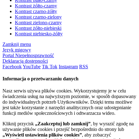
Kontrast biało-czarny
Kontrast żółto-czarny
Kontrast czarno-żółty
Kontrast czarno-zielony
Kontrast zielono-czarny
Kontrast żółto-niebieski
Kontrast niebiesko-żółty
Zamknij menu
Język migowy
Portal Niepełnosprawność
Deklaracja dostępności
Facebook
YouTube
Tik Tok
Instagram
RSS
Informacja o przetwarzaniu danych
Nasz serwis używa plików cookies. Wykorzystujemy je w celu
świadczenia usług na najwyższym poziomie, w sposób dopasowany
do indywidualnych potrzeb Użytkowników. Dzięki temu możliwe
jest także korzystanie z narzędzi analitycznych oraz udostępnianie
funkcji mediów społecznościowych i odtwarzacza wideo.
Kliknij przycisk
„Zaakceptuj lub zamknij”
, by wyrazić zgodę na
używanie plików cookies i przejść bezpośrednio do strony lub
„Wyświetl ustawienia plików cookies”
, aby zobaczyć