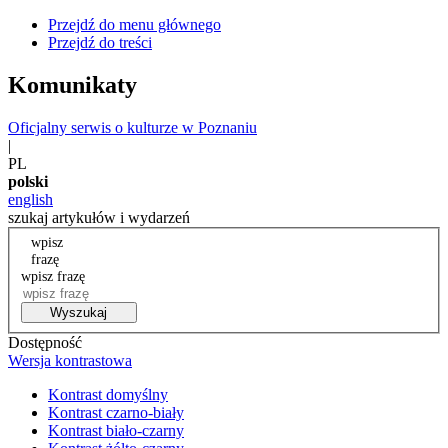
Przejdź do menu głównego
Przejdź do treści
Komunikaty
Oficjalny serwis o kulturze w Poznaniu
|
PL
polski
english
szukaj artykułów i wydarzeń
wpisz
frazę
wpisz frazę
Wyszukaj
Dostępność
Wersja kontrastowa
Kontrast domyślny
Kontrast czarno-biały
Kontrast biało-czarny