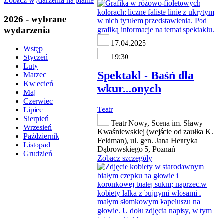
Zobacz wydarzenia na planie
2026 - wybrane
wydarzenia
17.04.2025
Wstęp
19:30
Styczeń
Luty
Spektakl - Baśń dla
Marzec
Kwiecień
wkur...onych
Maj
Czerwiec
Teatr
Lipiec
Sierpień
Teatr Nowy, Scena im. Sławy
Wrzesień
Kwaśniewskiej (wejście od zaułka K.
Październik
Feldman), ul. gen. Jana Henryka
Listopad
Dąbrowskiego 5, Poznań
Grudzień
Zobacz szczegóły