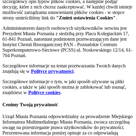
szczegółowy opis typów plików cookies, a następnie podjąć
decyzję, które z nich chcesz zaakceptować. W każdej chwili istnieje
możliwość zarządzania ustawieniami plików cookies - w stopce
strony umieściliśmy link do
"Zmień ustawienia Cookies"
.
Administratorem danych osobowych użytkowników serwisu jest
Prezydent Miasta Poznania z siedzibą przy Placu Kolegiackim 17,
61-841 Poznań, natomiast podmiotem przetwarzającym dane jest
Instytut Chemii Bioorganicznej PAN - Poznańskie Centrum
Superkomputerowo-Sieciowe (PCSS) ul. Noskowskiego 12/14, 61-
704 Poznań.
Szczegółowe informacje na temat przetwarzania Twoich danych
znajdują się w
Polityce prywatności
.
Szczegółowe informacje o tym, w jaki sposób używane są pliki
cookies, a także w jaki sposób można je zablokować lub usunąć,
znajdziesz w
Polityce cookies
.
Cenimy Twoją prywatność
Urząd Miasta Poznania odpowiedzialny za prowadzenie Miejskiego
Informatora Multimedialnego Miasta Poznania, zwraca szczególną
uwagę na przestrzeganie prawa użytkowników do prywatności.
Prezentowana informacja poniżej opisuje za co odpowiadają