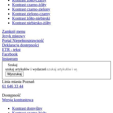
Kontrast żółto-czarny
Kontrast czarno-żółty
Kontrast czarno-zielony
Kontrast zielono-czarny
Kontrast żółto-niebieski
Kontrast niebiesko-żółty
Zamknij menu
Język migowy
Portal Niepełnosprawność
Deklaracja dostępności
ETR - tekst
Facebook
Instagram
Szukaj
szukaj artykułów i wydarzeń
Wyszukaj
Linia miasta Poznań
61 646 33 44
Dostępność
Wersja kontrastowa
Kontrast domyślny
Kontrast czarno-biały