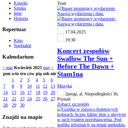
Książki
Teatr
Sztuka
Inne
Historia
Repertuar
17.04.2025
19:30
Kino
Spektakle
Koncert zespołów
Kalendarium
Swallow The Sun +
Before The Dawn +
< mar
Kwiecień 2025
maj >
Stam1na
pon
wto
śro
czw
pią
sob
nie
1
2
3
4
5
6
Muzyka
7
8
9
10
11
12
13
14
15
16
17
18
19
20
2progi, al. Niepodległości 36,
21
22
23
24
25
26
27
Poznań
Zobacz szczegóły
28
29
30
Znajdź na mapie