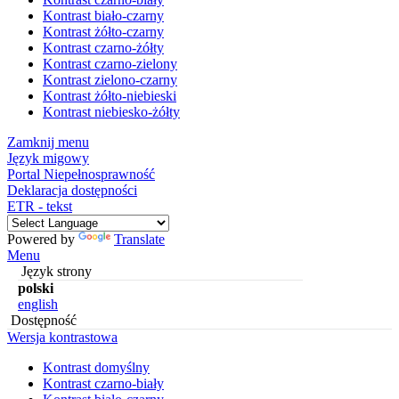
Kontrast biało-czarny
Kontrast żółto-czarny
Kontrast czarno-żółty
Kontrast czarno-zielony
Kontrast zielono-czarny
Kontrast żółto-niebieski
Kontrast niebiesko-żółty
Zamknij menu
Język migowy
Portal Niepełnosprawność
Deklaracja dostępności
ETR - tekst
Powered by
Translate
Menu
Język strony
polski
english
Dostępność
Wersja kontrastowa
Kontrast domyślny
Kontrast czarno-biały