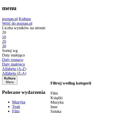
menu
poznan.pl
Kultura
Wróć do poznan.pl
Liczba wyników na stronie
20
10
20
30
Sortuj wg
Daty malejąco
Daty rosnąco
Daty malejąco
Alfabetu (A-Z)
Alfabetu (Z-A)
Kultura
Menu
Filtruj według kategorii
Polecane wydarzenia
Film
Książki
Muzyka
Muzyka
Teatr
Inne
Film
Sztuka