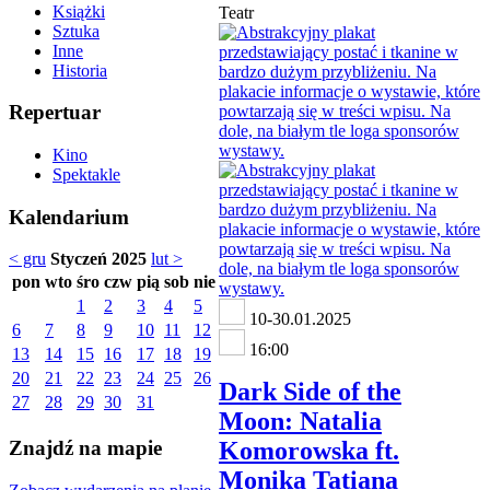
Książki
Teatr
Sztuka
Inne
Historia
Repertuar
Kino
Spektakle
Kalendarium
< gru
Styczeń 2025
lut >
pon
wto
śro
czw
pią
sob
nie
1
2
3
4
5
10-30.01.2025
6
7
8
9
10
11
12
16:00
13
14
15
16
17
18
19
20
21
22
23
24
25
26
Dark Side of the
27
28
29
30
31
Moon: Natalia
Komorowska ft.
Znajdź na mapie
Monika Tatiana