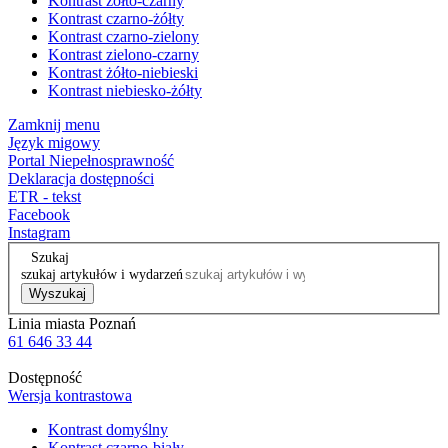
Kontrast żółto-czarny
Kontrast czarno-żółty
Kontrast czarno-zielony
Kontrast zielono-czarny
Kontrast żółto-niebieski
Kontrast niebiesko-żółty
Zamknij menu
Język migowy
Portal Niepełnosprawność
Deklaracja dostępności
ETR - tekst
Facebook
Instagram
Szukaj
szukaj artykułów i wydarzeń
Wyszukaj
Linia miasta Poznań
61 646 33 44
Dostępność
Wersja kontrastowa
Kontrast domyślny
Kontrast czarno-biały