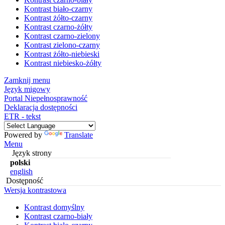
Kontrast biało-czarny
Kontrast żółto-czarny
Kontrast czarno-żółty
Kontrast czarno-zielony
Kontrast zielono-czarny
Kontrast żółto-niebieski
Kontrast niebiesko-żółty
Zamknij menu
Język migowy
Portal Niepełnosprawność
Deklaracja dostępności
ETR - tekst
Powered by
Translate
Menu
Język strony
polski
english
Dostępność
Wersja kontrastowa
Kontrast domyślny
Kontrast czarno-biały