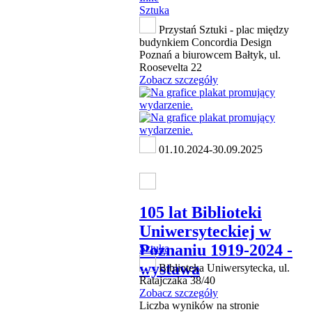
Sztuka
Przystań Sztuki - plac między
budynkiem Concordia Design
Poznań a biurowcem Bałtyk, ul.
Roosevelta 22
Zobacz szczegóły
01.10.2024-30.09.2025
105 lat Biblioteki
Uniwersyteckiej w
Poznaniu 1919-2024 -
Sztuka
wystawa
Biblioteka Uniwersytecka, ul.
Ratajczaka 38/40
Zobacz szczegóły
Liczba wyników na stronie