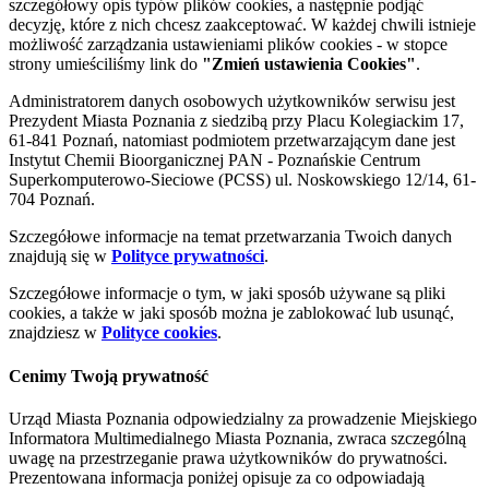
szczegółowy opis typów plików cookies, a następnie podjąć
decyzję, które z nich chcesz zaakceptować. W każdej chwili istnieje
możliwość zarządzania ustawieniami plików cookies - w stopce
strony umieściliśmy link do
"Zmień ustawienia Cookies"
.
Administratorem danych osobowych użytkowników serwisu jest
Prezydent Miasta Poznania z siedzibą przy Placu Kolegiackim 17,
61-841 Poznań, natomiast podmiotem przetwarzającym dane jest
Instytut Chemii Bioorganicznej PAN - Poznańskie Centrum
Superkomputerowo-Sieciowe (PCSS) ul. Noskowskiego 12/14, 61-
704 Poznań.
Szczegółowe informacje na temat przetwarzania Twoich danych
znajdują się w
Polityce prywatności
.
Szczegółowe informacje o tym, w jaki sposób używane są pliki
cookies, a także w jaki sposób można je zablokować lub usunąć,
znajdziesz w
Polityce cookies
.
Cenimy Twoją prywatność
Urząd Miasta Poznania odpowiedzialny za prowadzenie Miejskiego
Informatora Multimedialnego Miasta Poznania, zwraca szczególną
uwagę na przestrzeganie prawa użytkowników do prywatności.
Prezentowana informacja poniżej opisuje za co odpowiadają