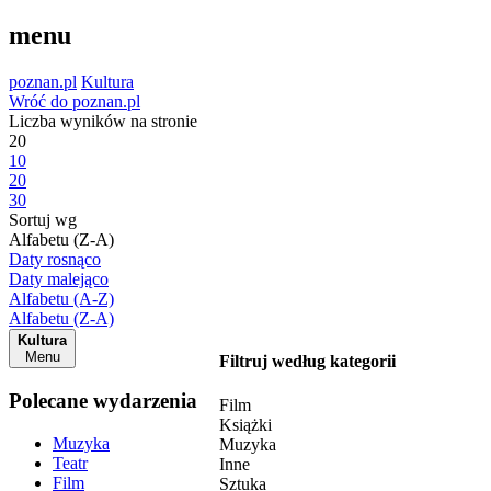
menu
poznan.pl
Kultura
Wróć do poznan.pl
Liczba wyników na stronie
20
10
20
30
Sortuj wg
Alfabetu (Z-A)
Daty rosnąco
Daty malejąco
Alfabetu (A-Z)
Alfabetu (Z-A)
Kultura
Menu
Filtruj według kategorii
Polecane wydarzenia
Film
Książki
Muzyka
Muzyka
Teatr
Inne
Film
Sztuka