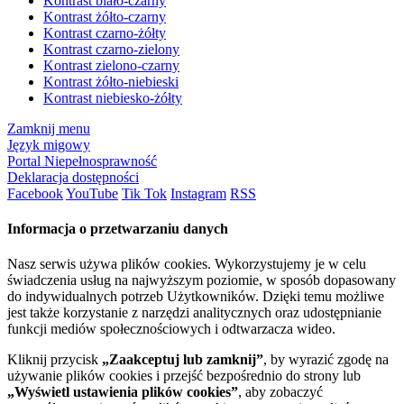
Kontrast biało-czarny
Kontrast żółto-czarny
Kontrast czarno-żółty
Kontrast czarno-zielony
Kontrast zielono-czarny
Kontrast żółto-niebieski
Kontrast niebiesko-żółty
Zamknij menu
Język migowy
Portal Niepełnosprawność
Deklaracja dostępności
Facebook
YouTube
Tik Tok
Instagram
RSS
Informacja o przetwarzaniu danych
Nasz serwis używa plików cookies. Wykorzystujemy je w celu
świadczenia usług na najwyższym poziomie, w sposób dopasowany
do indywidualnych potrzeb Użytkowników. Dzięki temu możliwe
jest także korzystanie z narzędzi analitycznych oraz udostępnianie
funkcji mediów społecznościowych i odtwarzacza wideo.
Kliknij przycisk
„Zaakceptuj lub zamknij”
, by wyrazić zgodę na
używanie plików cookies i przejść bezpośrednio do strony lub
„Wyświetl ustawienia plików cookies”
, aby zobaczyć