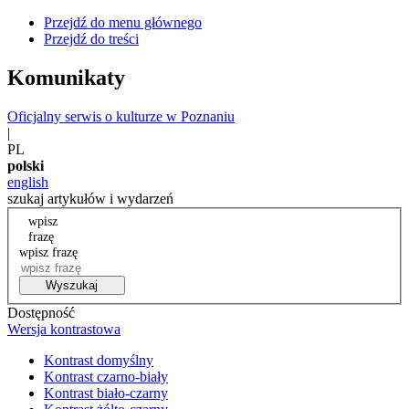
Przejdź do menu głównego
Przejdź do treści
Komunikaty
Oficjalny serwis o kulturze w Poznaniu
|
PL
polski
english
szukaj artykułów i wydarzeń
wpisz
frazę
wpisz frazę
Wyszukaj
Dostępność
Wersja kontrastowa
Kontrast domyślny
Kontrast czarno-biały
Kontrast biało-czarny