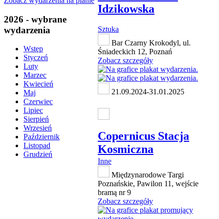
Zobacz wydarzenia na planie
Idzikowska
2026 - wybrane
wydarzenia
Sztuka
Bar Czarny Krokodyl, ul.
Wstęp
Śniadeckich 12, Poznań
Styczeń
Zobacz szczegóły
Luty
Marzec
Kwiecień
21.09.2024-31.01.2025
Maj
Czerwiec
Lipiec
Sierpień
Wrzesień
Copernicus Stacja
Październik
Listopad
Kosmiczna
Grudzień
Inne
Międzynarodowe Targi
Poznańskie, Pawilon 11, wejście
bramą nr 9
Zobacz szczegóły