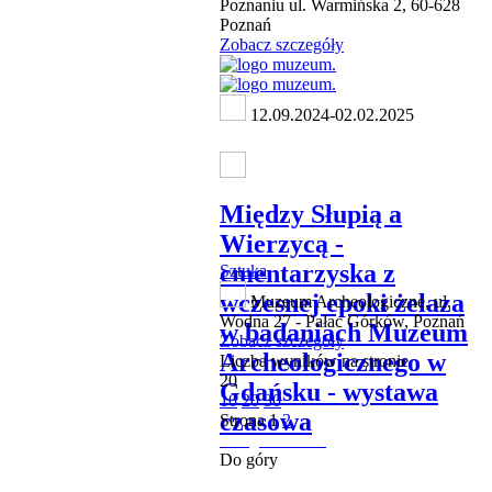
Poznaniu ul. Warmińska 2, 60-628
Poznań
Zobacz szczegóły
12.09.2024-02.02.2025
Między Słupią a
Wierzycą -
cmentarzyska z
Sztuka
wczesnej epoki żelaza
Muzeum Archeologiczne, ul.
Wodna 27 - Pałac Górków, Poznań
w badaniach Muzeum
Zobacz szczegóły
Archeologicznego w
Liczba wyników na stronie
20
Gdańsku - wystawa
10
20
30
czasowa
Strona
1
2
następna strona
Do góry