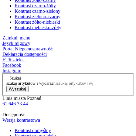
Kontrast żółto-czarny
Kontrast czarno-żółty
Kontrast czarno-zielony
Kontrast zielono-czarny
Kontrast żółto-niebieski
Kontrast niebiesko-żółty
Zamknij menu
Język migowy
Portal Niepełnosprawność
Deklaracja dostępności
ETR - tekst
Facebook
Instagram
Szukaj
szukaj artykułów i wydarzeń
Wyszukaj
Linia miasta Poznań
61 646 33 44
Dostępność
Wersja kontrastowa
Kontrast domyślny
Kontrast czarno-biały