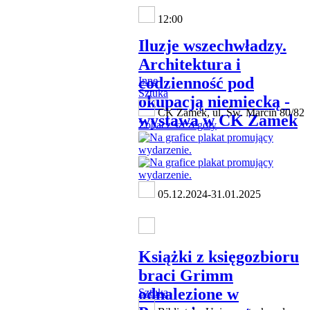
12:00
Iluzje wszechwładzy.
Architektura i
codzienność pod
Inne
Sztuka
okupacją niemiecką -
CK Zamek, ul. Św. Marcin 80/82
wystawa w CK Zamek
Zobacz szczegóły
05.12.2024-31.01.2025
Książki z księgozbioru
braci Grimm
odnalezione w
Sztuka