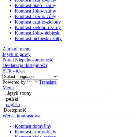
Kontrast biało-czarny
Kontrast żółto-czarny
Kontrast czarno-żółty
Kontrast czarno-zielony
Kontrast zielono-czarny
Kontrast żółto-niebieski
Kontrast niebiesko-żółty
Zamknij menu
Język migowy
Portal Niepełnosprawność
Deklaracja dostępności
ETR - tekst
Powered by
Translate
Menu
Język strony
polski
english
Dostępność
Wersja kontrastowa
Kontrast domyślny
Kontrast czarno-biały