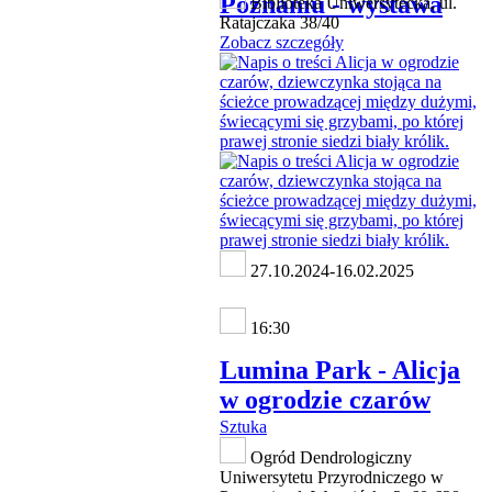
Poznaniu - wystawa
Biblioteka Uniwersytecka, ul.
Ratajczaka 38/40
Zobacz szczegóły
27.10.2024-16.02.2025
16:30
Lumina Park - Alicja
w ogrodzie czarów
Sztuka
Ogród Dendrologiczny
Uniwersytetu Przyrodniczego w