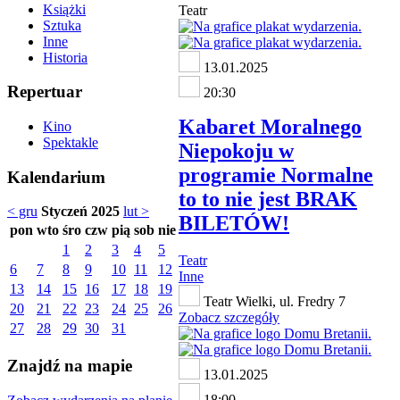
Książki
Teatr
Sztuka
Inne
Historia
13.01.2025
Repertuar
20:30
Kabaret Moralnego
Kino
Spektakle
Niepokoju w
programie Normalne
Kalendarium
to to nie jest BRAK
< gru
Styczeń 2025
lut >
BILETÓW!
pon
wto
śro
czw
pią
sob
nie
1
2
3
4
5
Teatr
6
7
8
9
10
11
12
Inne
13
14
15
16
17
18
19
Teatr Wielki, ul. Fredry 7
20
21
22
23
24
25
26
Zobacz szczegóły
27
28
29
30
31
Znajdź na mapie
13.01.2025
18:00