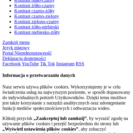
Kontrast biało-czarny
Kontrast żółto-czarny
Kontrast czarno-żółty
Kontrast czarno-zielony
Kontrast zielono-czarny
Kontrast żółto-niebieski
Kontrast niebiesko-żółty
Zamknij menu
Język migowy
Portal Niepełnosprawność
Deklaracja dostępności
Facebook
YouTube
Tik Tok
Instagram
RSS
Informacja o przetwarzaniu danych
Nasz serwis używa plików cookies. Wykorzystujemy je w celu
świadczenia usług na najwyższym poziomie, w sposób dopasowany
do indywidualnych potrzeb Użytkowników. Dzięki temu możliwe
jest także korzystanie z narzędzi analitycznych oraz udostępnianie
funkcji mediów społecznościowych i odtwarzacza wideo.
Kliknij przycisk
„Zaakceptuj lub zamknij”
, by wyrazić zgodę na
używanie plików cookies i przejść bezpośrednio do strony lub
„Wyświetl ustawienia plików cookies”
, aby zobaczyć