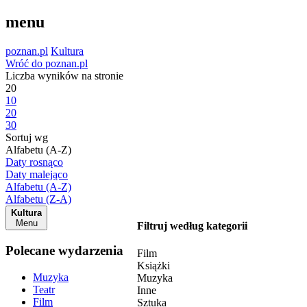
menu
poznan.pl
Kultura
Wróć do poznan.pl
Liczba wyników na stronie
20
10
20
30
Sortuj wg
Alfabetu (A-Z)
Daty rosnąco
Daty malejąco
Alfabetu (A-Z)
Alfabetu (Z-A)
Kultura
Menu
Filtruj według kategorii
Polecane wydarzenia
Film
Książki
Muzyka
Muzyka
Teatr
Inne
Film
Sztuka