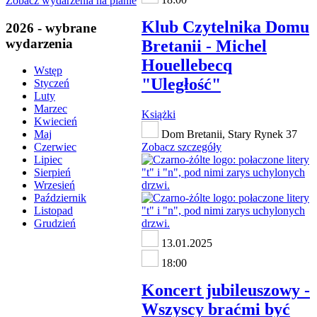
Zobacz wydarzenia na planie
Klub Czytelnika Domu
2026 - wybrane
wydarzenia
Bretanii - Michel
Houellebecq
Wstęp
"Uległość"
Styczeń
Luty
Marzec
Książki
Kwiecień
Dom Bretanii, Stary Rynek 37
Maj
Zobacz szczegóły
Czerwiec
Lipiec
Sierpień
Wrzesień
Październik
Listopad
Grudzień
13.01.2025
18:00
Koncert jubileuszowy -
Wszyscy braćmi być