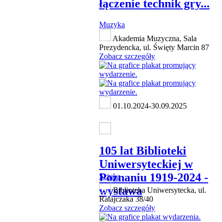
łączenie technik gry...
Muzyka
Akademia Muzyczna, Sala
Prezydencka, ul. Święty Marcin 87
Zobacz szczegóły
01.10.2024-30.09.2025
105 lat Biblioteki
Uniwersyteckiej w
Poznaniu 1919-2024 -
Sztuka
wystawa
Biblioteka Uniwersytecka, ul.
Ratajczaka 38/40
Zobacz szczegóły