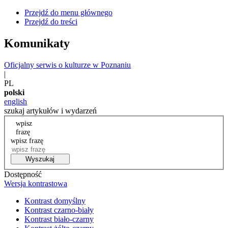
Przejdź do menu głównego
Przejdź do treści
Komunikaty
Oficjalny serwis o kulturze w Poznaniu
|
PL
polski
english
szukaj artykułów i wydarzeń
wpisz
frazę
wpisz frazę
Wyszukaj
Dostępność
Wersja kontrastowa
Kontrast domyślny
Kontrast czarno-biały
Kontrast biało-czarny