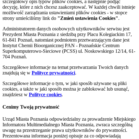
szczegółowy opis typów plików cookies, a następnie podjąć
decyzję, które z nich chcesz zaakceptować. W każdej chwili istnieje
możliwość zarządzania ustawieniami plików cookies - w stopce
strony umieściliśmy link do
"Zmień ustawienia Cookies"
.
Administratorem danych osobowych użytkowników serwisu jest
Prezydent Miasta Poznania z siedzibą przy Placu Kolegiackim 17,
61-841 Poznań, natomiast podmiotem przetwarzającym dane jest
Instytut Chemii Bioorganicznej PAN - Poznańskie Centrum
Superkomputerowo-Sieciowe (PCSS) ul. Noskowskiego 12/14, 61-
704 Poznań.
Szczegółowe informacje na temat przetwarzania Twoich danych
znajdują się w
Polityce prywatności
.
Szczegółowe informacje o tym, w jaki sposób używane są pliki
cookies, a także w jaki sposób można je zablokować lub usunąć,
znajdziesz w
Polityce cookies
.
Cenimy Twoją prywatność
Urząd Miasta Poznania odpowiedzialny za prowadzenie Miejskiego
Informatora Multimedialnego Miasta Poznania, zwraca szczególną
uwagę na przestrzeganie prawa użytkowników do prywatności.
Prezentowana informacja poniżej opisuje za co odpowiadają