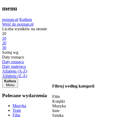
menu
poznan.pl
Kultura
Wróć do poznan.pl
Liczba wyników na stronie
20
10
20
30
Sortuj wg
Daty rosnąco
Daty rosnąco
Daty malejąco
Alfabetu (A-Z)
Alfabetu (Z-A)
Kultura
Menu
Filtruj według kategorii
Polecane wydarzenia
Film
Książki
Muzyka
Muzyka
Teatr
Inne
Film
Sztuka