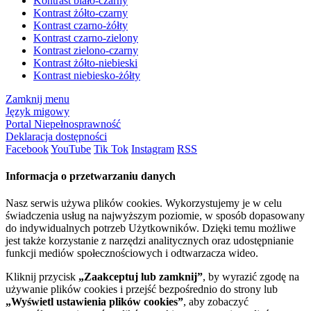
Kontrast biało-czarny
Kontrast żółto-czarny
Kontrast czarno-żółty
Kontrast czarno-zielony
Kontrast zielono-czarny
Kontrast żółto-niebieski
Kontrast niebiesko-żółty
Zamknij menu
Język migowy
Portal Niepełnosprawność
Deklaracja dostępności
Facebook
YouTube
Tik Tok
Instagram
RSS
Informacja o przetwarzaniu danych
Nasz serwis używa plików cookies. Wykorzystujemy je w celu
świadczenia usług na najwyższym poziomie, w sposób dopasowany
do indywidualnych potrzeb Użytkowników. Dzięki temu możliwe
jest także korzystanie z narzędzi analitycznych oraz udostępnianie
funkcji mediów społecznościowych i odtwarzacza wideo.
Kliknij przycisk
„Zaakceptuj lub zamknij”
, by wyrazić zgodę na
używanie plików cookies i przejść bezpośrednio do strony lub
„Wyświetl ustawienia plików cookies”
, aby zobaczyć