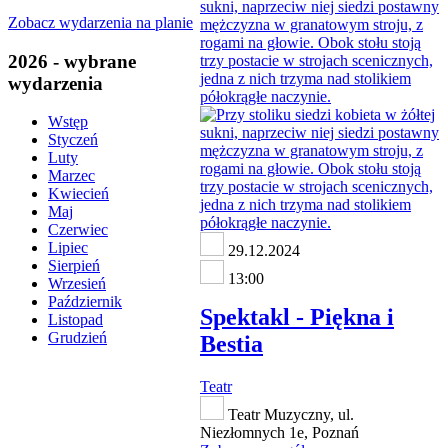
Zobacz wydarzenia na planie
2026 - wybrane
wydarzenia
Wstęp
Styczeń
Luty
Marzec
Kwiecień
Maj
Czerwiec
Lipiec
29.12.2024
Sierpień
13:00
Wrzesień
Październik
Spektakl - Piękna i
Listopad
Grudzień
Bestia
Teatr
Teatr Muzyczny, ul.
Niezłomnych 1e, Poznań