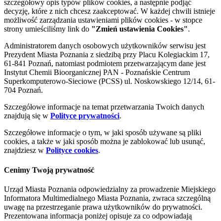
szczegółowy opis typów plików cookies, a następnie podjąć
decyzję, które z nich chcesz zaakceptować. W każdej chwili istnieje
możliwość zarządzania ustawieniami plików cookies - w stopce
strony umieściliśmy link do
"Zmień ustawienia Cookies"
.
Administratorem danych osobowych użytkowników serwisu jest
Prezydent Miasta Poznania z siedzibą przy Placu Kolegiackim 17,
61-841 Poznań, natomiast podmiotem przetwarzającym dane jest
Instytut Chemii Bioorganicznej PAN - Poznańskie Centrum
Superkomputerowo-Sieciowe (PCSS) ul. Noskowskiego 12/14, 61-
704 Poznań.
Szczegółowe informacje na temat przetwarzania Twoich danych
znajdują się w
Polityce prywatności
.
Szczegółowe informacje o tym, w jaki sposób używane są pliki
cookies, a także w jaki sposób można je zablokować lub usunąć,
znajdziesz w
Polityce cookies
.
Cenimy Twoją prywatność
Urząd Miasta Poznania odpowiedzialny za prowadzenie Miejskiego
Informatora Multimedialnego Miasta Poznania, zwraca szczególną
uwagę na przestrzeganie prawa użytkowników do prywatności.
Prezentowana informacja poniżej opisuje za co odpowiadają