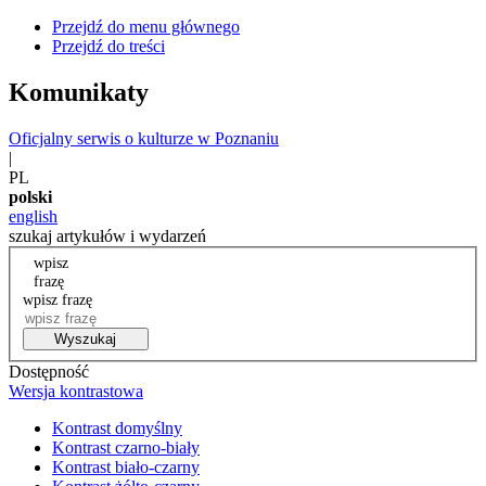
Przejdź do menu głównego
Przejdź do treści
Komunikaty
Oficjalny serwis o kulturze w Poznaniu
|
PL
polski
english
szukaj artykułów i wydarzeń
wpisz
frazę
wpisz frazę
Wyszukaj
Dostępność
Wersja kontrastowa
Kontrast domyślny
Kontrast czarno-biały
Kontrast biało-czarny