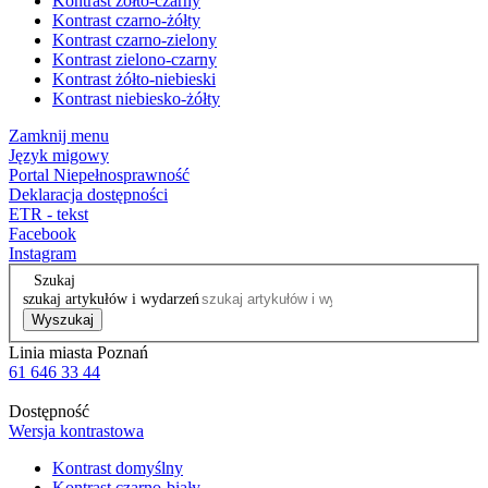
Kontrast żółto-czarny
Kontrast czarno-żółty
Kontrast czarno-zielony
Kontrast zielono-czarny
Kontrast żółto-niebieski
Kontrast niebiesko-żółty
Zamknij menu
Język migowy
Portal Niepełnosprawność
Deklaracja dostępności
ETR - tekst
Facebook
Instagram
Szukaj
szukaj artykułów i wydarzeń
Wyszukaj
Linia miasta Poznań
61 646 33 44
Dostępność
Wersja kontrastowa
Kontrast domyślny
Kontrast czarno-biały