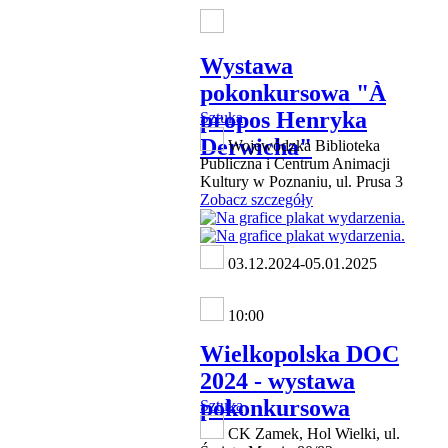
Wystawa
pokonkursowa "À
propos Henryka
Sztuka
Derwicha"
Wojewódzka Biblioteka
Publiczna i Centrum Animacji
Kultury w Poznaniu, ul. Prusa 3
Zobacz szczegóły
03.12.2024-05.01.2025
10:00
Wielkopolska DOC
2024 - wystawa
pokonkursowa
Sztuka
CK Zamek, Hol Wielki, ul.