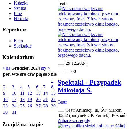
Książki
Teatr
Sztuka
Inne
Historia
Repertuar
Kino
Spektakle
Kalendarium
29.12.2024
< lis
Grudzień 2024
sty >
11:00
pon
wto
śro
czw
pią
sob
nie
1
Spektakl - Przypadek
2
3
4
5
6
7
8
Mikołaja Ś.
9
10
11
12
13
14
15
16
17
18
19
20
21
22
Teatr
23
24
25
26
27
28
29
Teatr Animacji, ul. Św. Marcin
30
31
80/82 (budynek CK Zamek), Poznań
Zobacz szczegóły
Znajdź na mapie