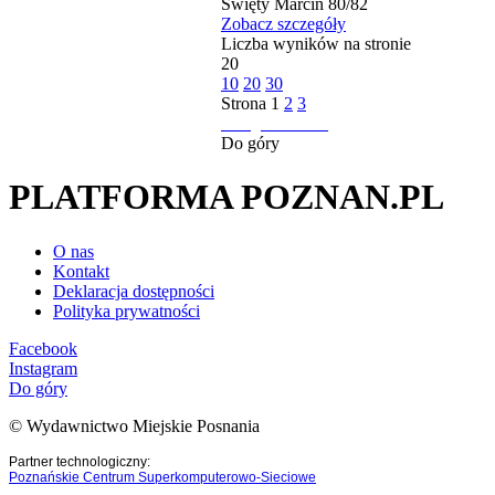
Święty Marcin 80/82
Zobacz szczegóły
Liczba wyników na stronie
20
10
20
30
Strona
1
2
3
następna strona
Do góry
PLATFORMA POZNAN.PL
O nas
Kontakt
Deklaracja dostępności
Polityka prywatności
Facebook
Instagram
Do góry
© Wydawnictwo Miejskie Posnania
Partner technologiczny:
Poznańskie Centrum Superkomputerowo-Sieciowe