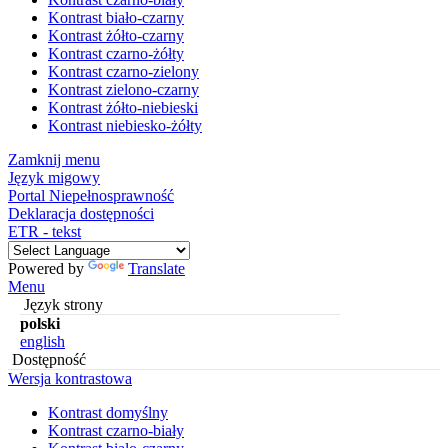
Kontrast biało-czarny
Kontrast żółto-czarny
Kontrast czarno-żółty
Kontrast czarno-zielony
Kontrast zielono-czarny
Kontrast żółto-niebieski
Kontrast niebiesko-żółty
Zamknij menu
Język migowy
Portal Niepełnosprawność
Deklaracja dostępności
ETR - tekst
Powered by
Translate
Menu
Język strony
polski
english
Dostępność
Wersja kontrastowa
Kontrast domyślny
Kontrast czarno-biały