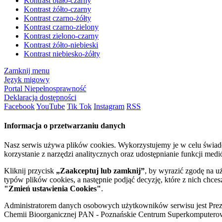
Kontrast biało-czarny
Kontrast żółto-czarny
Kontrast czarno-żółty
Kontrast czarno-zielony
Kontrast zielono-czarny
Kontrast żółto-niebieski
Kontrast niebiesko-żółty
Zamknij menu
Język migowy
Portal Niepełnosprawność
Deklaracja dostępności
Facebook
YouTube
Tik Tok
Instagram
RSS
Informacja o przetwarzaniu danych
Nasz serwis używa plików cookies. Wykorzystujemy je w celu świa
korzystanie z narzędzi analitycznych oraz udostępnianie funkcji me
Kliknij przycisk
„Zaakceptuj lub zamknij”
, by wyrazić zgodę na u
typów plików cookies, a następnie podjąć decyzję, które z nich chce
"Zmień ustawienia Cookies"
.
Administratorem danych osobowych użytkowników serwisu jest Prezyd
Chemii Bioorganicznej PAN - Poznańskie Centrum Superkomputerow