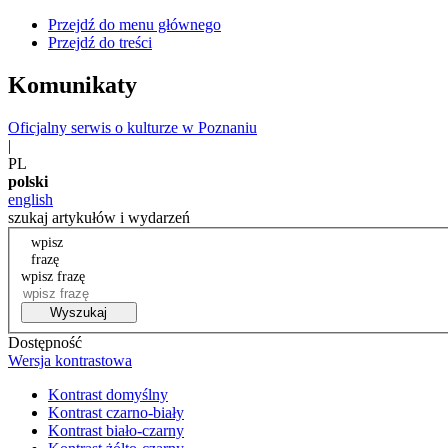
Przejdź do menu głównego
Przejdź do treści
Komunikaty
Oficjalny serwis o kulturze w Poznaniu
|
PL
polski
english
szukaj artykułów i wydarzeń
wpisz
frazę
wpisz frazę
Wyszukaj
Dostępność
Wersja kontrastowa
Kontrast domyślny
Kontrast czarno-biały
Kontrast biało-czarny