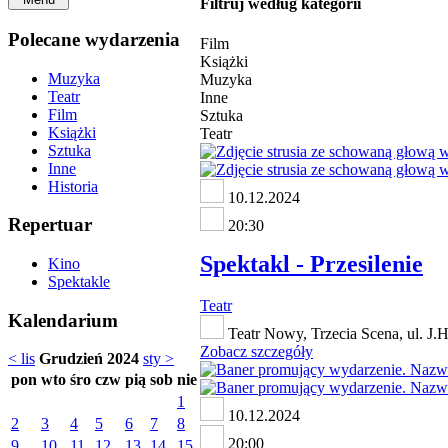
Filtruj według kategorii
Polecane wydarzenia
Film
Książki
Muzyka
Muzyka
Teatr
Inne
Film
Sztuka
Książki
Teatr
Sztuka
Inne
Historia
10.12.2024
Repertuar
20:30
Spektakl - Przesilenie
Kino
Spektakle
Teatr
Kalendarium
Teatr Nowy, Trzecia Scena, ul. J.
Zobacz szczegóły
< lis
Grudzień 2024
sty >
pon
wto
śro
czw
pią
sob
nie
1
10.12.2024
2
3
4
5
6
7
8
20:00
9
10
11
12
13
14
15