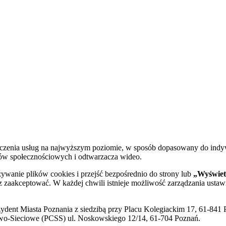
dczenia usług na najwyższym poziomie, w sposób dopasowany do indy
diów społecznościowych i odtwarzacza wideo.
żywanie plików cookies i przejść bezpośrednio do strony lub
„Wyświetl
sz zaakceptować. W każdej chwili istnieje możliwość zarządzania ustaw
ent Miasta Poznania z siedzibą przy Placu Kolegiackim 17, 61-841 P
o-Sieciowe (PCSS) ul. Noskowskiego 12/14, 61-704 Poznań.