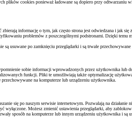
ych plików cookies ponieważ ładowane są dopiero przy odtwarzaniu wid
ierają informację o tym, jak często strona jest odwiedzana i jak się z 
ntyfikowaniu problemów z poszczególnymi podstronami. Dzięki temu mo
 nie są usuwane po zamknięciu przeglądarki i są trwale przechowywane
rzypomnienie sobie informacji wprowadzonych przez użytkownika lub 
nalizowanych funkcji. Pliki te umożliwiają także optymalizację użytko
ale przechowywane na komputerze lub urządzeniu użytkownika.
szanie się po naszym serwisie internetowym. Pozwalają na działanie ni
yć wyłączone. Możesz zmienić ustawienia przeglądarki, aby zablokować
trwały sposób na komputerze lub innym urządzeniu użytkownika i są u