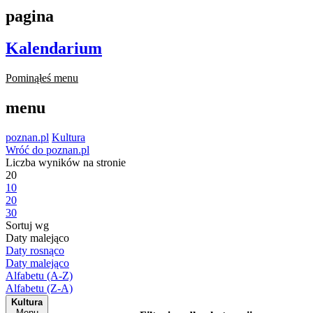
pagina
Kalendarium
Pominąłeś menu
menu
poznan.pl
Kultura
Wróć do poznan.pl
Liczba wyników na stronie
20
10
20
30
Sortuj wg
Daty malejąco
Daty rosnąco
Daty malejąco
Alfabetu (A-Z)
Alfabetu (Z-A)
Kultura
Menu