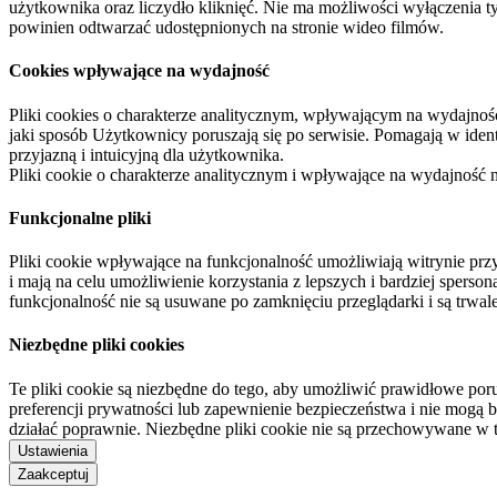
użytkownika oraz liczydło kliknięć. Nie ma możliwości wyłączenia t
powinien odtwarzać udostępnionych na stronie wideo filmów.
Cookies wpływające na wydajność
Pliki cookies o charakterze analitycznym, wpływającym na wydajność zb
jaki sposób Użytkownicy poruszają się po serwisie. Pomagają w ide
przyjazną i intuicyjną dla użytkownika.
Pliki cookie o charakterze analitycznym i wpływające na wydajność
Funkcjonalne pliki
Pliki cookie wpływające na funkcjonalność umożliwiają witrynie p
i mają na celu umożliwienie korzystania z lepszych i bardziej sperso
funkcjonalność nie są usuwane po zamknięciu przeglądarki i są trw
Niezbędne pliki cookies
Te pliki cookie są niezbędne do tego, aby umożliwić prawidłowe poru
preferencji prywatności lub zapewnienie bezpieczeństwa i nie mogą b
działać poprawnie. Niezbędne pliki cookie nie są przechowywane w 
Ustawienia
Zaakceptuj