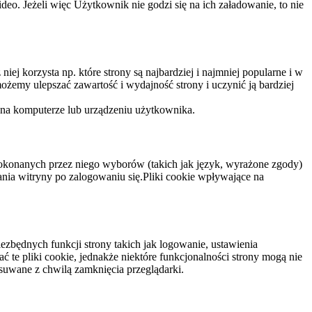
eo. Jeżeli więc Użytkownik nie godzi się na ich załadowanie, to nie
niej korzysta np. które strony są najbardziej i najmniej popularne i w
żemy ulepszać zawartość i wydajność strony i uczynić ją bardziej
 na komputerze lub urządzeniu użytkownika.
dokonanych przez niego wyborów (takich jak język, wyrażone zgody)
wania witryny po zalogowaniu się.Pliki cookie wpływające na
ezbędnych funkcji strony takich jak logowanie, ustawienia
 te pliki cookie, jednakże niektóre funkcjonalności strony mogą nie
suwane z chwilą zamknięcia przeglądarki.