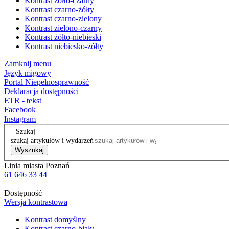
Kontrast żółto-czarny
Kontrast czarno-żółty
Kontrast czarno-zielony
Kontrast zielono-czarny
Kontrast żółto-niebieski
Kontrast niebiesko-żółty
Zamknij menu
Język migowy
Portal Niepełnosprawność
Deklaracja dostępności
ETR - tekst
Facebook
Instagram
Szukaj
szukaj artykułów i wydarzeń
Wyszukaj
Linia miasta Poznań
61 646 33 44
Dostępność
Wersja kontrastowa
Kontrast domyślny
Kontrast czarno-biały