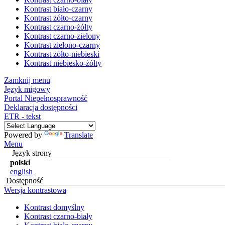
Kontrast biało-czarny
Kontrast żółto-czarny
Kontrast czarno-żółty
Kontrast czarno-zielony
Kontrast zielono-czarny
Kontrast żółto-niebieski
Kontrast niebiesko-żółty
Zamknij menu
Język migowy
Portal Niepełnosprawność
Deklaracja dostępności
ETR - tekst
Powered by
Translate
Menu
Język strony
polski
english
Dostępność
Wersja kontrastowa
Kontrast domyślny
Kontrast czarno-biały