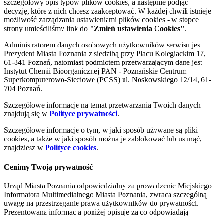
szczegółowy opis typów plików cookies, a następnie podjąć
decyzję, które z nich chcesz zaakceptować. W każdej chwili istnieje
możliwość zarządzania ustawieniami plików cookies - w stopce
strony umieściliśmy link do
"Zmień ustawienia Cookies"
.
Administratorem danych osobowych użytkowników serwisu jest
Prezydent Miasta Poznania z siedzibą przy Placu Kolegiackim 17,
61-841 Poznań, natomiast podmiotem przetwarzającym dane jest
Instytut Chemii Bioorganicznej PAN - Poznańskie Centrum
Superkomputerowo-Sieciowe (PCSS) ul. Noskowskiego 12/14, 61-
704 Poznań.
Szczegółowe informacje na temat przetwarzania Twoich danych
znajdują się w
Polityce prywatności
.
Szczegółowe informacje o tym, w jaki sposób używane są pliki
cookies, a także w jaki sposób można je zablokować lub usunąć,
znajdziesz w
Polityce cookies
.
Cenimy Twoją prywatność
Urząd Miasta Poznania odpowiedzialny za prowadzenie Miejskiego
Informatora Multimedialnego Miasta Poznania, zwraca szczególną
uwagę na przestrzeganie prawa użytkowników do prywatności.
Prezentowana informacja poniżej opisuje za co odpowiadają