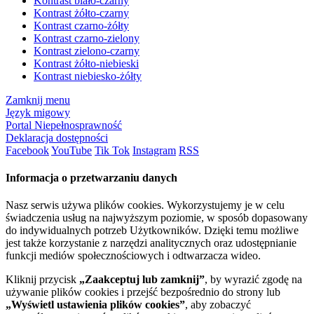
Kontrast biało-czarny
Kontrast żółto-czarny
Kontrast czarno-żółty
Kontrast czarno-zielony
Kontrast zielono-czarny
Kontrast żółto-niebieski
Kontrast niebiesko-żółty
Zamknij menu
Język migowy
Portal Niepełnosprawność
Deklaracja dostępności
Facebook
YouTube
Tik Tok
Instagram
RSS
Informacja o przetwarzaniu danych
Nasz serwis używa plików cookies. Wykorzystujemy je w celu
świadczenia usług na najwyższym poziomie, w sposób dopasowany
do indywidualnych potrzeb Użytkowników. Dzięki temu możliwe
jest także korzystanie z narzędzi analitycznych oraz udostępnianie
funkcji mediów społecznościowych i odtwarzacza wideo.
Kliknij przycisk
„Zaakceptuj lub zamknij”
, by wyrazić zgodę na
używanie plików cookies i przejść bezpośrednio do strony lub
„Wyświetl ustawienia plików cookies”
, aby zobaczyć