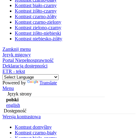
Kontrast biało-czarny
Kontrast żółto-czarny
Kontrast czarno-żółty
Kontrast czarno-zielony
Kontrast zielono-czarny
Kontrast żółto-niebieski
Kontrast niebiesko-żółty
Zamknij menu
Język migowy
Portal Niepełnosprawność
Deklaracja dostępności
ETR - tekst
Powered by
Translate
Menu
Język strony
polski
english
Dostępność
Wersja kontrastowa
Kontrast domyślny
Kontrast czarno-biały