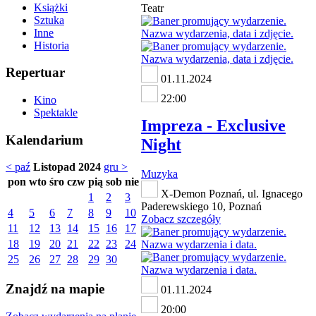
Książki
Teatr
Sztuka
Inne
Historia
Repertuar
01.11.2024
22:00
Kino
Spektakle
Impreza - Exclusive
Kalendarium
Night
< paź
Listopad 2024
gru >
Muzyka
pon
wto
śro
czw
pią
sob
nie
X-Demon Poznań, ul. Ignacego
1
2
3
Paderewskiego 10, Poznań
4
5
6
7
8
9
10
Zobacz szczegóły
11
12
13
14
15
16
17
18
19
20
21
22
23
24
25
26
27
28
29
30
Znajdź na mapie
01.11.2024
20:00