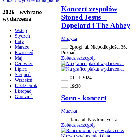
Zobacz wydarzenia na planie
Koncert zespołów
2026 - wybrane
Stoned Jesus +
wydarzenia
Dopelord i The Abbey
Wstęp
Styczeń
Muzyka
Luty
2progi, al. Niepodległości 36,
Marzec
Poznań
Kwiecień
Zobacz szczegóły
Maj
Czerwiec
Lipiec
Sierpień
01.11.2024
Wrzesień
Październik
19:30
Listopad
Soen - koncert
Grudzień
Muzyka
Tama ul. Niezłomnych 2
Zobacz szczegóły