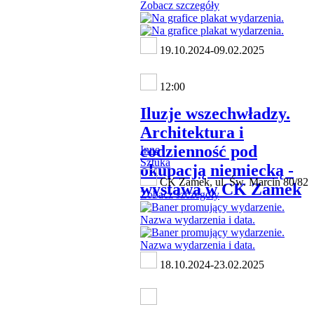
Zobacz szczegóły
19.10.2024-09.02.2025
12:00
Iluzje wszechwładzy.
Architektura i
codzienność pod
Inne
Sztuka
okupacją niemiecką -
CK Zamek, ul. Św. Marcin 80/82
wystawa w CK Zamek
Zobacz szczegóły
18.10.2024-23.02.2025