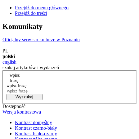
Przejdź do menu głównego
Przejdź do treści
Komunikaty
Oficjalny serwis o kulturze w Poznaniu
|
PL
polski
english
szukaj artykułów i wydarzeń
wpisz
frazę
wpisz frazę
Wyszukaj
Dostępność
Wersja kontrastowa
Kontrast domyślny
Kontrast czarno-biały
Kontrast biało-czarny