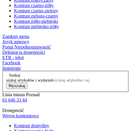
Kontrast żółto-czarny
Kontrast czarno-żółty
Kontrast czarno-zielony
Kontrast zielono-czarny
Kontrast żółto-niebieski
Kontrast niebiesko-żółty
Zamknij menu
Język migowy
Portal Niepełnosprawność
Deklaracja dostępności
ETR - tekst
Facebook
Instagram
Szukaj
szukaj artykułów i wydarzeń
Wyszukaj
Linia miasta Poznań
61 646 33 44
Dostępność
Wersja kontrastowa
Kontrast domyślny
Kontrast czarno-biały