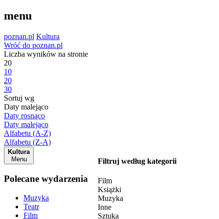
menu
poznan.pl
Kultura
Wróć do poznan.pl
Liczba wyników na stronie
20
10
20
30
Sortuj wg
Daty malejąco
Daty rosnąco
Daty malejąco
Alfabetu (A-Z)
Alfabetu (Z-A)
Kultura
Menu
Filtruj według kategorii
Polecane wydarzenia
Film
Książki
Muzyka
Muzyka
Teatr
Inne
Film
Sztuka