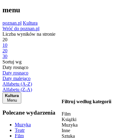
menu
poznan.pl
Kultura
Wróć do poznan.pl
Liczba wyników na stronie
20
10
20
30
Sortuj wg
Daty rosnąco
Daty rosnąco
Daty malejąco
Alfabetu (A-Z)
Alfabetu (Z-A)
Kultura
Menu
Filtruj według kategorii
Polecane wydarzenia
Film
Książki
Muzyka
Muzyka
Teatr
Inne
Film
Sztuka