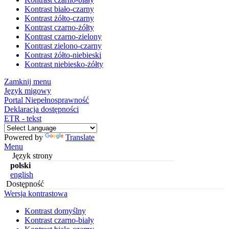
Kontrast biało-czarny
Kontrast żółto-czarny
Kontrast czarno-żółty
Kontrast czarno-zielony
Kontrast zielono-czarny
Kontrast żółto-niebieski
Kontrast niebiesko-żółty
Zamknij menu
Język migowy
Portal Niepełnosprawność
Deklaracja dostępności
ETR - tekst
Powered by
Translate
Menu
Język strony
polski
english
Dostępność
Wersja kontrastowa
Kontrast domyślny
Kontrast czarno-biały