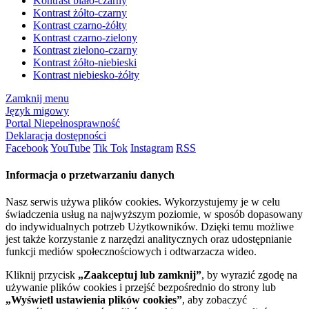
Kontrast biało-czarny
Kontrast żółto-czarny
Kontrast czarno-żółty
Kontrast czarno-zielony
Kontrast zielono-czarny
Kontrast żółto-niebieski
Kontrast niebiesko-żółty
Zamknij menu
Język migowy
Portal Niepełnosprawność
Deklaracja dostępności
Facebook
YouTube
Tik Tok
Instagram
RSS
Informacja o przetwarzaniu danych
Nasz serwis używa plików cookies. Wykorzystujemy je w celu
świadczenia usług na najwyższym poziomie, w sposób dopasowany
do indywidualnych potrzeb Użytkowników. Dzięki temu możliwe
jest także korzystanie z narzędzi analitycznych oraz udostępnianie
funkcji mediów społecznościowych i odtwarzacza wideo.
Kliknij przycisk
„Zaakceptuj lub zamknij”
, by wyrazić zgodę na
używanie plików cookies i przejść bezpośrednio do strony lub
„Wyświetl ustawienia plików cookies”
, aby zobaczyć