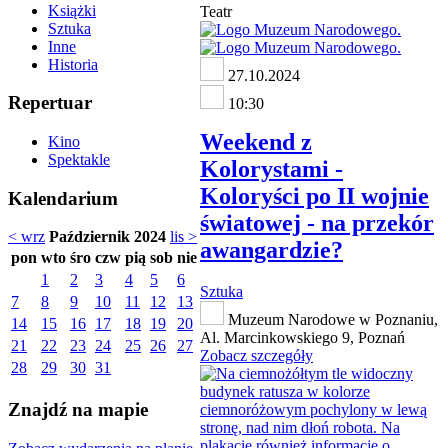
Książki
Teatr
Sztuka
Inne
Historia
27.10.2024
Repertuar
10:30
Weekend z
Kino
Spektakle
Kolorystami -
Koloryści po II wojnie
Kalendarium
światowej - na przekór
< wrz
Październik 2024
lis >
awangardzie?
pon
wto
śro
czw
pią
sob
nie
1
2
3
4
5
6
Sztuka
7
8
9
10
11
12
13
Muzeum Narodowe w Poznaniu,
14
15
16
17
18
19
20
Al. Marcinkowskiego 9, Poznań
21
22
23
24
25
26
27
Zobacz szczegóły
28
29
30
31
Znajdź na mapie