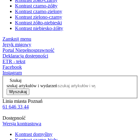
Kontrast żółto-czarny
Kontrast czarno-żółty
Kontrast czarno-zielony
Kontrast zielono-czarny
Kontrast żółto-niebieski
Kontrast niebiesko-żółty
Zamknij menu
Język migowy
Portal Niepełnosprawność
Deklaracja dostępności
ETR - tekst
Facebook
Instagram
Szukaj
szukaj artykułów i wydarzeń
Wyszukaj
Linia miasta Poznań
61 646 33 44
Dostępność
Wersja kontrastowa
Kontrast domyślny
Kontrast czarno-biały