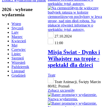
Zobacz wydarzenia na planie
2026 - wybrane
wydarzenia
Wstęp
Styczeń
Luty
27.10.2024
Marzec
Kwiecień
11:00
Maj
Czerwiec
Misja Świat - Dynks i
Lipiec
Wihajster na tropie -
Sierpień
Wrzesień
spektakl dla dzieci
Październik
Listopad
Teatr
Grudzień
Teatr Animacji, Święty Marcin
80/82, Poznań
Zobacz szczegóły