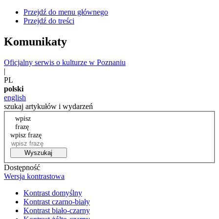
Przejdź do menu głównego
Przejdź do treści
Komunikaty
Oficjalny serwis o kulturze w Poznaniu
|
PL
polski
english
szukaj artykułów i wydarzeń
wpisz
frazę
wpisz frazę
Wyszukaj
Dostępność
Wersja kontrastowa
Kontrast domyślny
Kontrast czarno-biały
Kontrast biało-czarny