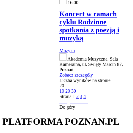
16:00
Koncert w ramach
cyklu Rodzinne
spotkania z poezją i
muzyką
Muzyka
Akademia Muzyczna, Sala
Kameralna, ul. Święty Marcin 87,
Poznań
Zobacz szczegóły
Liczba wyników na stronie
20
10
20
30
Strona
1
2
3
4
następna strona
Do góry
PLATFORMA POZNAN.PL