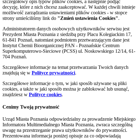
szczegółowy opis typów plików cookies, a następnie podjąć
decyzję, które z nich chcesz zaakceptować. W każdej chwili istnieje
możliwość zarządzania ustawieniami plików cookies - w stopce
strony umieściliśmy link do
"Zmień ustawienia Cookies"
.
Administratorem danych osobowych użytkowników serwisu jest
Prezydent Miasta Poznania z siedzibą przy Placu Kolegiackim 17,
61-841 Poznań, natomiast podmiotem przetwarzającym dane jest
Instytut Chemii Bioorganicznej PAN - Poznańskie Centrum
Superkomputerowo-Sieciowe (PCSS) ul. Noskowskiego 12/14, 61-
704 Poznań.
Szczegółowe informacje na temat przetwarzania Twoich danych
znajdują się w
Polityce prywatności
.
Szczegółowe informacje o tym, w jaki sposób używane są pliki
cookies, a także w jaki sposób można je zablokować lub usunąć,
znajdziesz w
Polityce cookies
.
Cenimy Twoją prywatność
Urząd Miasta Poznania odpowiedzialny za prowadzenie Miejskiego
Informatora Multimedialnego Miasta Poznania, zwraca szczególną
uwagę na przestrzeganie prawa użytkowników do prywatności.
Prezentowana informacja poniżej opisuje za co odpowiadają