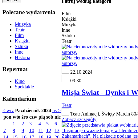
Filtruj według kategorii
Polecane wydarzenia
Film
Książki
Muzyka
Muzyka
Teatr
Inne
Film
Sztuka
Książki
Teatr
Sztuka
Inne
Historia
Repertuar
22.10.2024
09:30
Kino
Spektakle
Misja Świat - Dynks i Wi
Kalendarium
Teatr
< wrz
Październik 2024
lis >
Teatr Animacji, Święty Marcin 80
pon
wto
śro
czw
pią
sob
nie
Zobacz szczegóły
1
2
3
4
5
6
7
8
9
10
11
12
13
14
15
16
17
18
19
20