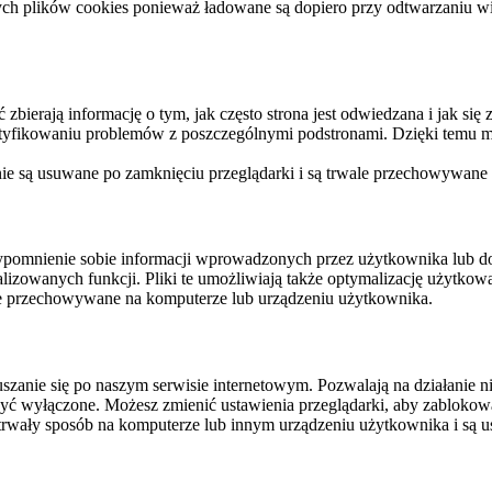
ych plików cookies ponieważ ładowane są dopiero przy odtwarzaniu wid
ierają informację o tym, jak często strona jest odwiedzana i jak się z 
ntyfikowaniu problemów z poszczególnymi podstronami. Dzięki temu mo
 nie są usuwane po zamknięciu przeglądarki i są trwale przechowywane
rzypomnienie sobie informacji wprowadzonych przez użytkownika lub 
nalizowanych funkcji. Pliki te umożliwiają także optymalizację użytko
ale przechowywane na komputerze lub urządzeniu użytkownika.
szanie się po naszym serwisie internetowym. Pozwalają na działanie ni
yć wyłączone. Możesz zmienić ustawienia przeglądarki, aby zablokować
trwały sposób na komputerze lub innym urządzeniu użytkownika i są u