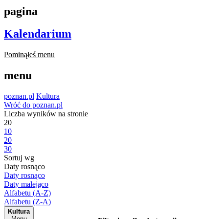
pagina
Kalendarium
Pominąłeś menu
menu
poznan.pl
Kultura
Wróć do poznan.pl
Liczba wyników na stronie
20
10
20
30
Sortuj wg
Daty rosnąco
Daty rosnąco
Daty malejąco
Alfabetu (A-Z)
Alfabetu (Z-A)
Kultura
Menu