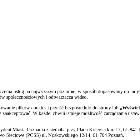
dczenia usług na najwyższym poziomie, w sposób dopasowany do indy
diów społecznościowych i odtwarzacza wideo.
żywanie plików cookies i przejść bezpośrednio do strony lub
„Wyświetl
sz zaakceptować. W każdej chwili istnieje możliwość zarządzania ustaw
ent Miasta Poznania z siedzibą przy Placu Kolegiackim 17, 61-841 P
o-Sieciowe (PCSS) ul. Noskowskiego 12/14, 61-704 Poznań.