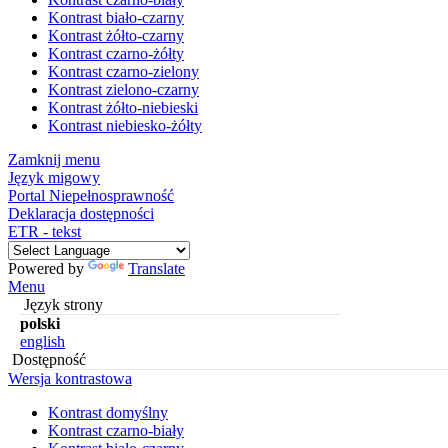
Kontrast biało-czarny
Kontrast żółto-czarny
Kontrast czarno-żółty
Kontrast czarno-zielony
Kontrast zielono-czarny
Kontrast żółto-niebieski
Kontrast niebiesko-żółty
Zamknij menu
Język migowy
Portal Niepełnosprawność
Deklaracja dostępności
ETR - tekst
Powered by
Translate
Menu
Język strony
polski
english
Dostępność
Wersja kontrastowa
Kontrast domyślny
Kontrast czarno-biały