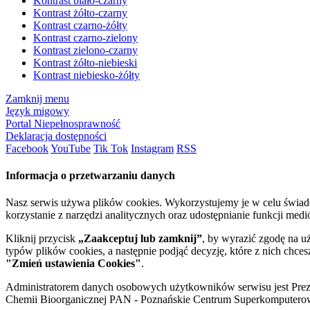
Kontrast biało-czarny
Kontrast żółto-czarny
Kontrast czarno-żółty
Kontrast czarno-zielony
Kontrast zielono-czarny
Kontrast żółto-niebieski
Kontrast niebiesko-żółty
Zamknij menu
Język migowy
Portal Niepełnosprawność
Deklaracja dostępności
Facebook
YouTube
Tik Tok
Instagram
RSS
Informacja o przetwarzaniu danych
Nasz serwis używa plików cookies. Wykorzystujemy je w celu świa
korzystanie z narzędzi analitycznych oraz udostępnianie funkcji me
Kliknij przycisk
„Zaakceptuj lub zamknij”
, by wyrazić zgodę na u
typów plików cookies, a następnie podjąć decyzję, które z nich chce
"Zmień ustawienia Cookies"
.
Administratorem danych osobowych użytkowników serwisu jest Prezyd
Chemii Bioorganicznej PAN - Poznańskie Centrum Superkomputerow