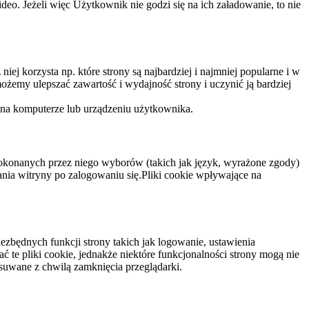
eo. Jeżeli więc Użytkownik nie godzi się na ich załadowanie, to nie
niej korzysta np. które strony są najbardziej i najmniej popularne i w
żemy ulepszać zawartość i wydajność strony i uczynić ją bardziej
 na komputerze lub urządzeniu użytkownika.
dokonanych przez niego wyborów (takich jak język, wyrażone zgody)
wania witryny po zalogowaniu się.Pliki cookie wpływające na
ezbędnych funkcji strony takich jak logowanie, ustawienia
 te pliki cookie, jednakże niektóre funkcjonalności strony mogą nie
suwane z chwilą zamknięcia przeglądarki.