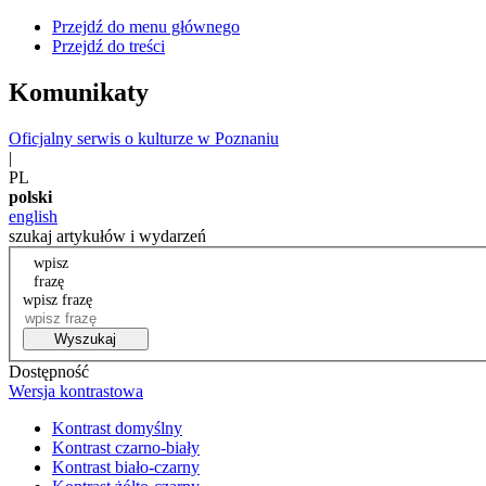
Przejdź do menu głównego
Przejdź do treści
Komunikaty
Oficjalny serwis o kulturze w Poznaniu
|
PL
polski
english
szukaj artykułów i wydarzeń
wpisz
frazę
wpisz frazę
Wyszukaj
Dostępność
Wersja kontrastowa
Kontrast domyślny
Kontrast czarno-biały
Kontrast biało-czarny