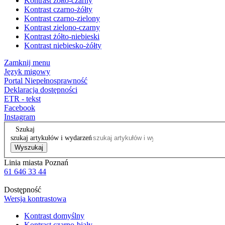
Kontrast żółto-czarny
Kontrast czarno-żółty
Kontrast czarno-zielony
Kontrast zielono-czarny
Kontrast żółto-niebieski
Kontrast niebiesko-żółty
Zamknij menu
Język migowy
Portal Niepełnosprawność
Deklaracja dostępności
ETR - tekst
Facebook
Instagram
Szukaj
szukaj artykułów i wydarzeń
Wyszukaj
Linia miasta Poznań
61 646 33 44
Dostępność
Wersja kontrastowa
Kontrast domyślny
Kontrast czarno-biały