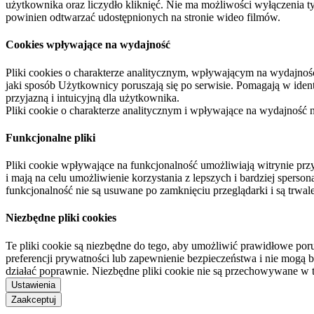
użytkownika oraz liczydło kliknięć. Nie ma możliwości wyłączenia t
powinien odtwarzać udostępnionych na stronie wideo filmów.
Cookies wpływające na wydajność
Pliki cookies o charakterze analitycznym, wpływającym na wydajność zb
jaki sposób Użytkownicy poruszają się po serwisie. Pomagają w ide
przyjazną i intuicyjną dla użytkownika.
Pliki cookie o charakterze analitycznym i wpływające na wydajność
Funkcjonalne pliki
Pliki cookie wpływające na funkcjonalność umożliwiają witrynie p
i mają na celu umożliwienie korzystania z lepszych i bardziej sperso
funkcjonalność nie są usuwane po zamknięciu przeglądarki i są trw
Niezbędne pliki cookies
Te pliki cookie są niezbędne do tego, aby umożliwić prawidłowe poru
preferencji prywatności lub zapewnienie bezpieczeństwa i nie mogą b
działać poprawnie. Niezbędne pliki cookie nie są przechowywane w 
Ustawienia
Zaakceptuj