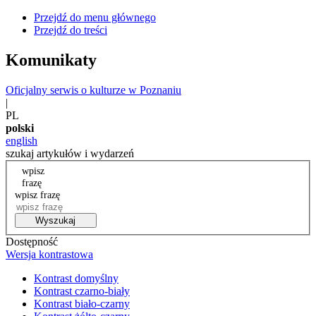
Przejdź do menu głównego
Przejdź do treści
Komunikaty
Oficjalny serwis o kulturze w Poznaniu
|
PL
polski
english
szukaj artykułów i wydarzeń
wpisz
frazę
wpisz frazę
Wyszukaj
Dostępność
Wersja kontrastowa
Kontrast domyślny
Kontrast czarno-biały
Kontrast biało-czarny