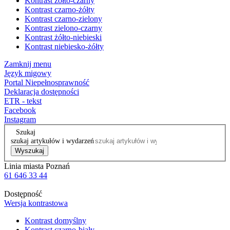
Kontrast żółto-czarny
Kontrast czarno-żółty
Kontrast czarno-zielony
Kontrast zielono-czarny
Kontrast żółto-niebieski
Kontrast niebiesko-żółty
Zamknij menu
Język migowy
Portal Niepełnosprawność
Deklaracja dostępności
ETR - tekst
Facebook
Instagram
Szukaj
szukaj artykułów i wydarzeń
Wyszukaj
Linia miasta Poznań
61 646 33 44
Dostępność
Wersja kontrastowa
Kontrast domyślny
Kontrast czarno-biały