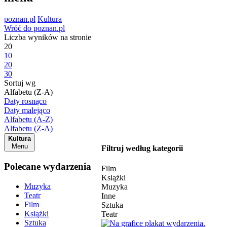
poznan.pl
Kultura
Wróć do poznan.pl
Liczba wyników na stronie
20
10
20
30
Sortuj wg
Alfabetu (Z-A)
Daty rosnąco
Daty malejąco
Alfabetu (A-Z)
Alfabetu (Z-A)
Kultura
Menu
Filtruj według kategorii
Polecane wydarzenia
Film
Książki
Muzyka
Muzyka
Teatr
Inne
Film
Sztuka
Książki
Teatr
Sztuka