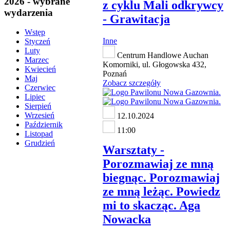
2026 - wybrane
z cyklu Mali odkrywcy
wydarzenia
- Grawitacja
Wstęp
Inne
Styczeń
Luty
Centrum Handlowe Auchan
Marzec
Komorniki, ul. Głogowska 432,
Kwiecień
Poznań
Maj
Zobacz szczegóły
Czerwiec
Lipiec
Sierpień
Wrzesień
12.10.2024
Październik
11:00
Listopad
Grudzień
Warsztaty -
Porozmawiaj ze mną
biegnąc. Porozmawiaj
ze mną leżąc. Powiedz
mi to skacząc. Aga
Nowacka