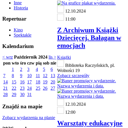
Inne
Historia
12.10.2024
Repertuar
11:00
Z Archiwum Książki
Kino
Spektakle
Dziecięcej. Bałagan w
emocjach
Kalendarium
< wrz
Październik 2024
lis >
Książki
pon
wto
śro
czw
pią
sob
nie
Biblioteka Raczyńskich, pl.
1
2
3
4
5
6
Wolności 19
7
8
9
10
11
12
13
Zobacz szczegóły
14
15
16
17
18
19
20
21
22
23
24
25
26
27
28
29
30
31
12.10.2024
Znajdź na mapie
12:00
Zobacz wydarzenia na planie
Warsztaty edukacyjne