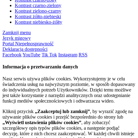
Kontrast czarno-zielony
Kontrast zielono-czarny
Kontrast żółto-niebieski
Kontrast niebiesko-żółty
Zamknij menu
Język migowy
Portal Niepełnosprawność
Deklaracja dostępności
Facebook
YouTube
Tik Tok
Instagram
RSS
Informacja o przetwarzaniu danych
Nasz serwis używa plików cookies. Wykorzystujemy je w celu
świadczenia usług na najwyższym poziomie, w sposób dopasowany
do indywidualnych potrzeb Użytkowników. Dzięki temu możliwe
jest także korzystanie z narzędzi analitycznych oraz udostępnianie
funkcji mediów społecznościowych i odtwarzacza wideo.
Kliknij przycisk
„Zaakceptuj lub zamknij”
, by wyrazić zgodę na
używanie plików cookies i przejść bezpośrednio do strony lub
„Wyświetl ustawienia plików cookies”
, aby zobaczyć
szczegółowy opis typów plików cookies, a następnie podjąć
decyzję, które z nich chcesz zaakceptować. W każdej chwili istnieje