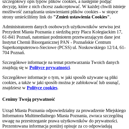
szczegółowy opis typów plików cookies, a następnie podjąć
decyzję, które z nich chcesz zaakceptować. W każdej chwili istnieje
możliwość zarządzania ustawieniami plików cookies - w stopce
strony umieściliśmy link do
"Zmień ustawienia Cookies"
.
Administratorem danych osobowych użytkowników serwisu jest
Prezydent Miasta Poznania z siedzibą przy Placu Kolegiackim 17,
61-841 Poznań, natomiast podmiotem przetwarzającym dane jest
Instytut Chemii Bioorganicznej PAN - Poznańskie Centrum
Superkomputerowo-Sieciowe (PCSS) ul. Noskowskiego 12/14, 61-
704 Poznań.
Szczegółowe informacje na temat przetwarzania Twoich danych
znajdują się w
Polityce prywatności
.
Szczegółowe informacje o tym, w jaki sposób używane są pliki
cookies, a także w jaki sposób można je zablokować lub usunąć,
znajdziesz w
Polityce cookies
.
Cenimy Twoją prywatność
Urząd Miasta Poznania odpowiedzialny za prowadzenie Miejskiego
Informatora Multimedialnego Miasta Poznania, zwraca szczególną
uwagę na przestrzeganie prawa użytkowników do prywatności.
Prezentowana informacja poniżej opisuje za co odpowiadają