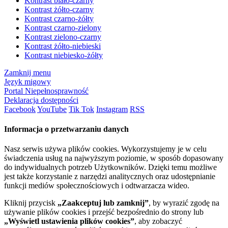
Kontrast biało-czarny
Kontrast żółto-czarny
Kontrast czarno-żółty
Kontrast czarno-zielony
Kontrast zielono-czarny
Kontrast żółto-niebieski
Kontrast niebiesko-żółty
Zamknij menu
Język migowy
Portal Niepełnosprawność
Deklaracja dostępności
Facebook
YouTube
Tik Tok
Instagram
RSS
Informacja o przetwarzaniu danych
Nasz serwis używa plików cookies. Wykorzystujemy je w celu
świadczenia usług na najwyższym poziomie, w sposób dopasowany
do indywidualnych potrzeb Użytkowników. Dzięki temu możliwe
jest także korzystanie z narzędzi analitycznych oraz udostępnianie
funkcji mediów społecznościowych i odtwarzacza wideo.
Kliknij przycisk
„Zaakceptuj lub zamknij”
, by wyrazić zgodę na
używanie plików cookies i przejść bezpośrednio do strony lub
„Wyświetl ustawienia plików cookies”
, aby zobaczyć