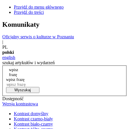
Przejdź do menu głównego
Przejdź do treści
Komunikaty
Oficjalny serwis o kulturze w Poznaniu
|
PL
polski
english
szukaj artykułów i wydarzeń
wpisz
frazę
wpisz frazę
Wyszukaj
Dostępność
Wersja kontrastowa
Kontrast domyślny
Kontrast czarno-biały
Kontrast biało-czarny