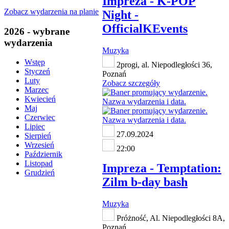
Impreza - K-POP
Zobacz wydarzenia na planie
Night -
OfficialKEvents
2026 - wybrane
wydarzenia
Muzyka
Wstęp
2progi, al. Niepodległości 36,
Styczeń
Poznań
Luty
Zobacz szczegóły
Marzec
Kwiecień
Maj
Czerwiec
Lipiec
27.09.2024
Sierpień
Wrzesień
22:00
Październik
Listopad
Impreza - Temptation:
Grudzień
Zilm b-day bash
Muzyka
Próżność, Al. Niepodległości 8A,
Poznań