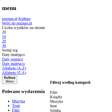
menu
poznan.pl
Kultura
Wróć do poznan.pl
Liczba wyników na stronie
20
10
20
30
Sortuj wg
Daty malejąco
Daty rosnąco
Daty malejąco
Alfabetu (A-Z)
Alfabetu (Z-A)
Kultura
Menu
Filtruj według kategorii
Polecane wydarzenia
Film
Książki
Muzyka
Muzyka
Teatr
Inne
Film
Sztuka