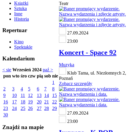
Książki
Teatr
Sztuka
Inne
Historia
Repertuar
27.09.2024
23:00
Kino
Spektakle
Koncert - Space 92
Kalendarium
Muzyka
< sie
Wrzesień 2024
paź >
Klub Tama, ul. Niezłomnych 2,
pon
wto
śro
czw
pią
sob
nie
Poznań
1
Zobacz szczegóły
2
3
4
5
6
7
8
9
10
11
12
13
14
15
16
17
18
19
20
21
22
23
24
25
26
27
28
29
27.09.2024
30
23:00
Znajdź na mapie