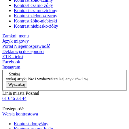
Kontrast żółto-czarny
Kontrast czarno-żółty
Kontrast czarno-zielony
Kontrast zielono-czarny
Kontrast żółto-niebieski
Kontrast niebiesko-żółty
Zamknij menu
Język migowy
Portal Niepełnosprawność
Deklaracja dostępności
ETR - tekst
Facebook
Instagram
Szukaj
szukaj artykułów i wydarzeń
Wyszukaj
Linia miasta Poznań
61 646 33 44
Dostępność
Wersja kontrastowa
Kontrast domyślny
Kontrast czarno-biały