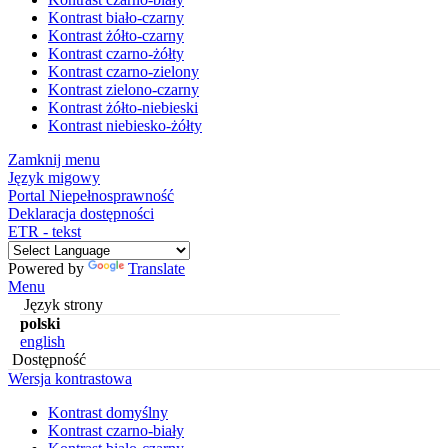
Kontrast biało-czarny
Kontrast żółto-czarny
Kontrast czarno-żółty
Kontrast czarno-zielony
Kontrast zielono-czarny
Kontrast żółto-niebieski
Kontrast niebiesko-żółty
Zamknij menu
Język migowy
Portal Niepełnosprawność
Deklaracja dostępności
ETR - tekst
Powered by
Translate
Menu
Język strony
polski
english
Dostępność
Wersja kontrastowa
Kontrast domyślny
Kontrast czarno-biały