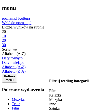
menu
poznan.pl
Kultura
Wróć do poznan.pl
Liczba wyników na stronie
20
10
20
30
Sortuj wg
Alfabetu (A-Z)
Daty rosnąco
Daty malejąco
Alfabetu (A-Z)
Alfabetu (Z-A)
Kultura
Menu
Filtruj według kategorii
Polecane wydarzenia
Film
Książki
Muzyka
Muzyka
Teatr
Inne
Film
Sztuka