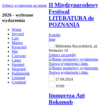
II Międzynarodowy
Zobacz wydarzenia na planie
Festiwal
2026 - wybrane
LITERATURA do
wydarzenia
POZNANIA
Wstęp
Styczeń
Książki
Luty
Inne
Marzec
Biblioteka Raczyńskich, pl.
Kwiecień
Wolności 19
Maj
Zobacz szczegóły
Czerwiec
Lipiec
Sierpień
Wrzesień
Październik
Listopad
27.09.2024
Grudzień
19:00
Immpreza Agt
Rokomob