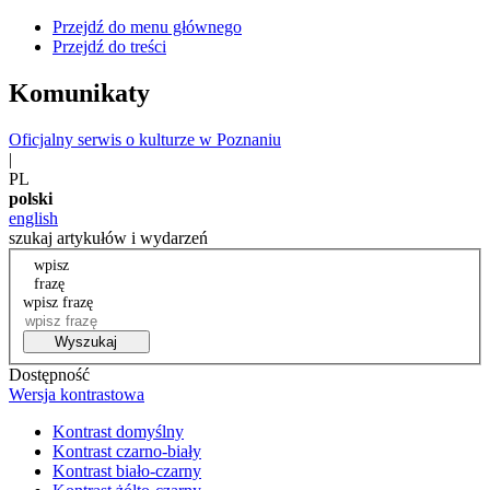
Przejdź do menu głównego
Przejdź do treści
Komunikaty
Oficjalny serwis o kulturze w Poznaniu
|
PL
polski
english
szukaj artykułów i wydarzeń
wpisz
frazę
wpisz frazę
Wyszukaj
Dostępność
Wersja kontrastowa
Kontrast domyślny
Kontrast czarno-biały
Kontrast biało-czarny