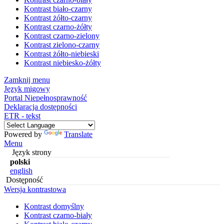
Kontrast biało-czarny
Kontrast żółto-czarny
Kontrast czarno-żółty
Kontrast czarno-zielony
Kontrast zielono-czarny
Kontrast żółto-niebieski
Kontrast niebiesko-żółty
Zamknij menu
Język migowy
Portal Niepełnosprawność
Deklaracja dostępności
ETR - tekst
Powered by
Translate
Menu
Język strony
polski
english
Dostępność
Wersja kontrastowa
Kontrast domyślny
Kontrast czarno-biały