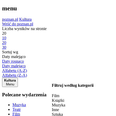
menu
poznan.pl
Kultura
Wróć do poznan.pl
Liczba wyników na stronie
20
10
20
30
Sortuj wg
Daty malejąco
Daty rosnąco
Daty malejąco
Alfabetu (A-Z)
Alfabetu (Z-A)
Kultura
Menu
Filtruj według kategorii
Polecane wydarzenia
Film
Książki
Muzyka
Muzyka
Teatr
Inne
Film
Sztuka