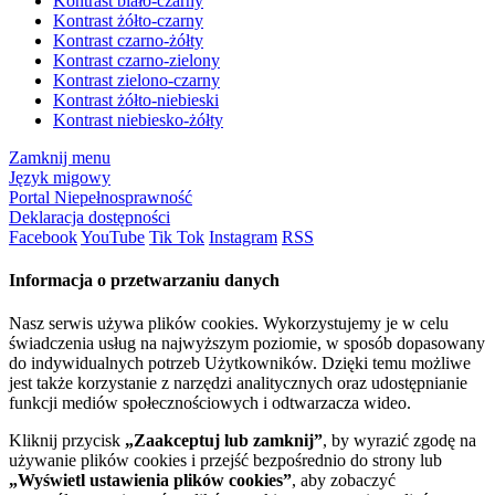
Kontrast biało-czarny
Kontrast żółto-czarny
Kontrast czarno-żółty
Kontrast czarno-zielony
Kontrast zielono-czarny
Kontrast żółto-niebieski
Kontrast niebiesko-żółty
Zamknij menu
Język migowy
Portal Niepełnosprawność
Deklaracja dostępności
Facebook
YouTube
Tik Tok
Instagram
RSS
Informacja o przetwarzaniu danych
Nasz serwis używa plików cookies. Wykorzystujemy je w celu
świadczenia usług na najwyższym poziomie, w sposób dopasowany
do indywidualnych potrzeb Użytkowników. Dzięki temu możliwe
jest także korzystanie z narzędzi analitycznych oraz udostępnianie
funkcji mediów społecznościowych i odtwarzacza wideo.
Kliknij przycisk
„Zaakceptuj lub zamknij”
, by wyrazić zgodę na
używanie plików cookies i przejść bezpośrednio do strony lub
„Wyświetl ustawienia plików cookies”
, aby zobaczyć