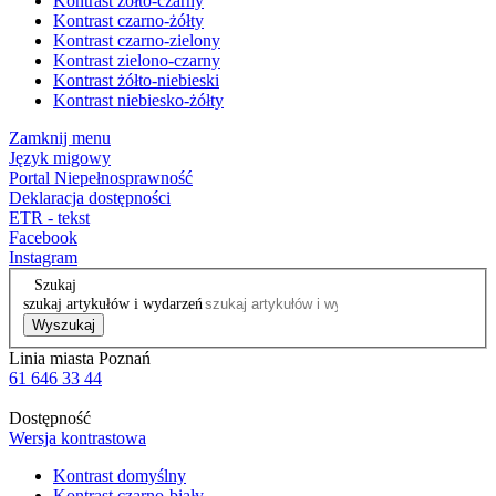
Kontrast żółto-czarny
Kontrast czarno-żółty
Kontrast czarno-zielony
Kontrast zielono-czarny
Kontrast żółto-niebieski
Kontrast niebiesko-żółty
Zamknij menu
Język migowy
Portal Niepełnosprawność
Deklaracja dostępności
ETR - tekst
Facebook
Instagram
Szukaj
szukaj artykułów i wydarzeń
Wyszukaj
Linia miasta Poznań
61 646 33 44
Dostępność
Wersja kontrastowa
Kontrast domyślny
Kontrast czarno-biały