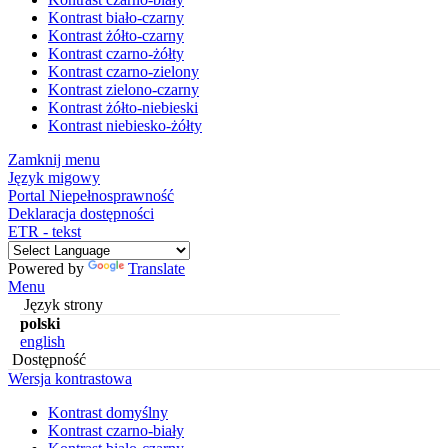
Kontrast biało-czarny
Kontrast żółto-czarny
Kontrast czarno-żółty
Kontrast czarno-zielony
Kontrast zielono-czarny
Kontrast żółto-niebieski
Kontrast niebiesko-żółty
Zamknij menu
Język migowy
Portal Niepełnosprawność
Deklaracja dostępności
ETR - tekst
Powered by
Translate
Menu
Język strony
polski
english
Dostępność
Wersja kontrastowa
Kontrast domyślny
Kontrast czarno-biały