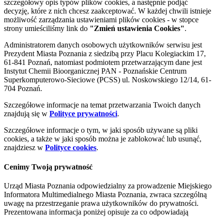
szczegółowy opis typów plików cookies, a następnie podjąć
decyzję, które z nich chcesz zaakceptować. W każdej chwili istnieje
możliwość zarządzania ustawieniami plików cookies - w stopce
strony umieściliśmy link do
"Zmień ustawienia Cookies"
.
Administratorem danych osobowych użytkowników serwisu jest
Prezydent Miasta Poznania z siedzibą przy Placu Kolegiackim 17,
61-841 Poznań, natomiast podmiotem przetwarzającym dane jest
Instytut Chemii Bioorganicznej PAN - Poznańskie Centrum
Superkomputerowo-Sieciowe (PCSS) ul. Noskowskiego 12/14, 61-
704 Poznań.
Szczegółowe informacje na temat przetwarzania Twoich danych
znajdują się w
Polityce prywatności
.
Szczegółowe informacje o tym, w jaki sposób używane są pliki
cookies, a także w jaki sposób można je zablokować lub usunąć,
znajdziesz w
Polityce cookies
.
Cenimy Twoją prywatność
Urząd Miasta Poznania odpowiedzialny za prowadzenie Miejskiego
Informatora Multimedialnego Miasta Poznania, zwraca szczególną
uwagę na przestrzeganie prawa użytkowników do prywatności.
Prezentowana informacja poniżej opisuje za co odpowiadają