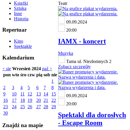
Książki
Teatr
Sztuka
Inne
Historia
09.09.2024
Repertuar
20:00
IAMX - koncert
Kino
Spektakle
Muzyka
Kalendarium
Tama ul. Niezłomnych 2
Zobacz szczegóły
< sie
Wrzesień 2024
paź >
pon
wto
śro
czw
pią
sob
nie
1
2
3
4
5
6
7
8
9
10
11
12
13
14
15
09.09.2024
16
17
18
19
20
21
22
20:00
23
24
25
26
27
28
29
30
Spektakl dla dorosłych
- Escape Room
Znajdź na mapie