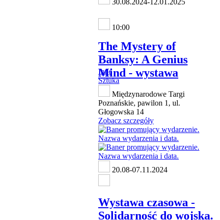
30.08.2024-12.01.2025
10:00
The Mystery of
Banksy: A Genius
Mind - wystawa
Inne
Sztuka
Międzynarodowe Targi
Poznańskie, pawilon 1, ul.
Głogowska 14
Zobacz szczegóły
20.08-07.11.2024
Wystawa czasowa -
Solidarność do wojska.