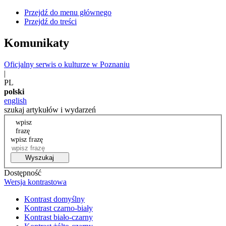
Przejdź do menu głównego
Przejdź do treści
Komunikaty
Oficjalny serwis o kulturze w Poznaniu
|
PL
polski
english
szukaj artykułów i wydarzeń
wpisz
frazę
wpisz frazę
Wyszukaj
Dostępność
Wersja kontrastowa
Kontrast domyślny
Kontrast czarno-biały
Kontrast biało-czarny