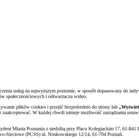
dczenia usług na najwyższym poziomie, w sposób dopasowany do indy
diów społecznościowych i odtwarzacza wideo.
żywanie plików cookies i przejść bezpośrednio do strony lub
„Wyświetl
sz zaakceptować. W każdej chwili istnieje możliwość zarządzania ustaw
ent Miasta Poznania z siedzibą przy Placu Kolegiackim 17, 61-841 P
o-Sieciowe (PCSS) ul. Noskowskiego 12/14, 61-704 Poznań.