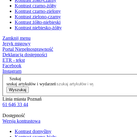
Kontrast żółto-czarny
Kontrast czarno-żółty
Kontrast czarno-zielony
Kontrast zielono-czarny
Kontrast żółto-niebieski
Kontrast niebiesko-żółty
Zamknij menu
Język migowy
Portal Niepełnosprawność
Deklaracja dostępności
ETR - tekst
Facebook
Instagram
Szukaj
szukaj artykułów i wydarzeń
Wyszukaj
Linia miasta Poznań
61 646 33 44
Dostępność
Wersja kontrastowa
Kontrast domyślny
Kontrast czarno-biały