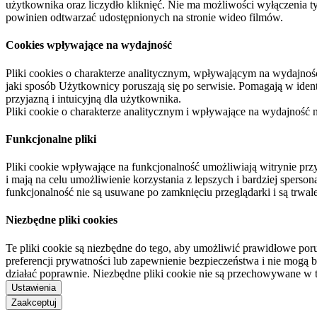
użytkownika oraz liczydło kliknięć. Nie ma możliwości wyłączenia t
powinien odtwarzać udostępnionych na stronie wideo filmów.
Cookies wpływające na wydajność
Pliki cookies o charakterze analitycznym, wpływającym na wydajność zb
jaki sposób Użytkownicy poruszają się po serwisie. Pomagają w ide
przyjazną i intuicyjną dla użytkownika.
Pliki cookie o charakterze analitycznym i wpływające na wydajność
Funkcjonalne pliki
Pliki cookie wpływające na funkcjonalność umożliwiają witrynie p
i mają na celu umożliwienie korzystania z lepszych i bardziej sperso
funkcjonalność nie są usuwane po zamknięciu przeglądarki i są trw
Niezbędne pliki cookies
Te pliki cookie są niezbędne do tego, aby umożliwić prawidłowe poru
preferencji prywatności lub zapewnienie bezpieczeństwa i nie mogą b
działać poprawnie. Niezbędne pliki cookie nie są przechowywane w 
Ustawienia
Zaakceptuj