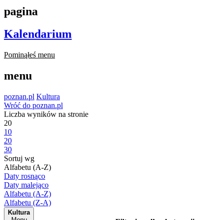
pagina
Kalendarium
Pominąłeś menu
menu
poznan.pl
Kultura
Wróć do poznan.pl
Liczba wyników na stronie
20
10
20
30
Sortuj wg
Alfabetu (A-Z)
Daty rosnąco
Daty malejąco
Alfabetu (A-Z)
Alfabetu (Z-A)
Kultura
Menu