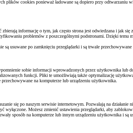
ych plików cookies ponieważ ładowane są dopiero przy odtwarzaniu wid
ierają informację o tym, jak często strona jest odwiedzana i jak się z 
ntyfikowaniu problemów z poszczególnymi podstronami. Dzięki temu mo
 nie są usuwane po zamknięciu przeglądarki i są trwale przechowywane
rzypomnienie sobie informacji wprowadzonych przez użytkownika lub 
nalizowanych funkcji. Pliki te umożliwiają także optymalizację użytko
ale przechowywane na komputerze lub urządzeniu użytkownika.
szanie się po naszym serwisie internetowym. Pozwalają na działanie ni
yć wyłączone. Możesz zmienić ustawienia przeglądarki, aby zablokować
trwały sposób na komputerze lub innym urządzeniu użytkownika i są u