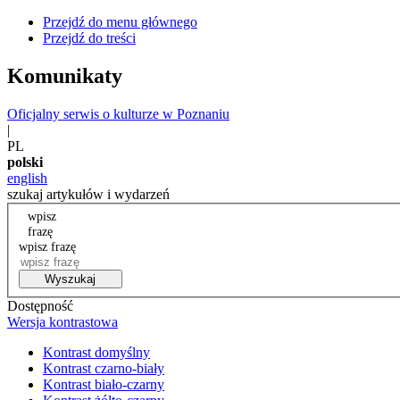
Przejdź do menu głównego
Przejdź do treści
Komunikaty
Oficjalny serwis o kulturze w Poznaniu
|
PL
polski
english
szukaj artykułów i wydarzeń
wpisz
frazę
wpisz frazę
Wyszukaj
Dostępność
Wersja kontrastowa
Kontrast domyślny
Kontrast czarno-biały
Kontrast biało-czarny