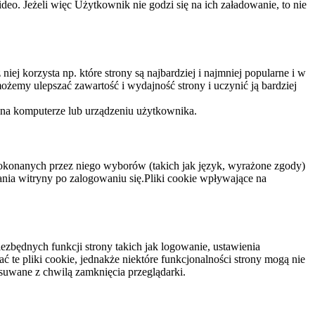
eo. Jeżeli więc Użytkownik nie godzi się na ich załadowanie, to nie
niej korzysta np. które strony są najbardziej i najmniej popularne i w
żemy ulepszać zawartość i wydajność strony i uczynić ją bardziej
 na komputerze lub urządzeniu użytkownika.
dokonanych przez niego wyborów (takich jak język, wyrażone zgody)
wania witryny po zalogowaniu się.Pliki cookie wpływające na
ezbędnych funkcji strony takich jak logowanie, ustawienia
 te pliki cookie, jednakże niektóre funkcjonalności strony mogą nie
suwane z chwilą zamknięcia przeglądarki.