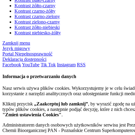
Kontrast biało-czarny
Kontrast żółto-czarny
Kontrast czarno-żółty
Kontrast czarno-zielony
Kontrast zielono-czarny
Kontrast żółto-niebieski
Kontrast niebiesko-żółty
Zamknij menu
Język migowy
Portal Niepełnosprawność
Deklaracja dostępności
Facebook
YouTube
Tik Tok
Instagram
RSS
Informacja o przetwarzaniu danych
Nasz serwis używa plików cookies. Wykorzystujemy je w celu świa
korzystanie z narzędzi analitycznych oraz udostępnianie funkcji me
Kliknij przycisk
„Zaakceptuj lub zamknij”
, by wyrazić zgodę na u
typów plików cookies, a następnie podjąć decyzję, które z nich chce
"Zmień ustawienia Cookies"
.
Administratorem danych osobowych użytkowników serwisu jest Prezyd
Chemii Bioorganicznej PAN - Poznańskie Centrum Superkomputerow