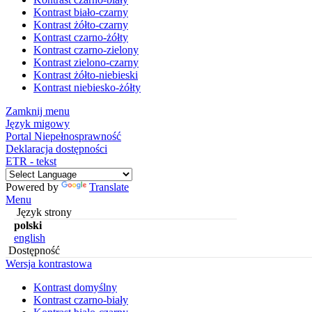
Kontrast biało-czarny
Kontrast żółto-czarny
Kontrast czarno-żółty
Kontrast czarno-zielony
Kontrast zielono-czarny
Kontrast żółto-niebieski
Kontrast niebiesko-żółty
Zamknij menu
Język migowy
Portal Niepełnosprawność
Deklaracja dostępności
ETR - tekst
Powered by
Translate
Menu
Język strony
polski
english
Dostępność
Wersja kontrastowa
Kontrast domyślny
Kontrast czarno-biały