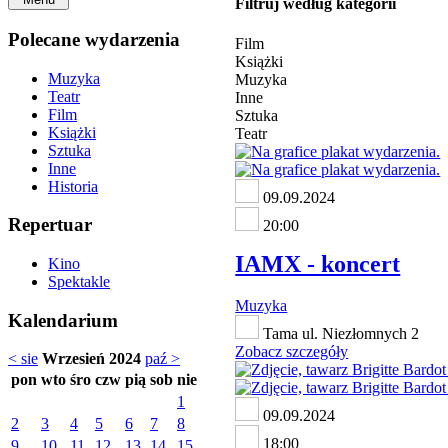
Filtruj według kategorii
Polecane wydarzenia
Film
Książki
Muzyka
Muzyka
Teatr
Inne
Film
Sztuka
Książki
Teatr
Sztuka
Inne
Historia
09.09.2024
Repertuar
20:00
IAMX - koncert
Kino
Spektakle
Muzyka
Kalendarium
Tama ul. Niezłomnych 2
Zobacz szczegóły
< sie
Wrzesień 2024
paź >
pon
wto
śro
czw
pią
sob
nie
1
09.09.2024
2
3
4
5
6
7
8
18:00
9
10
11
12
13
14
15