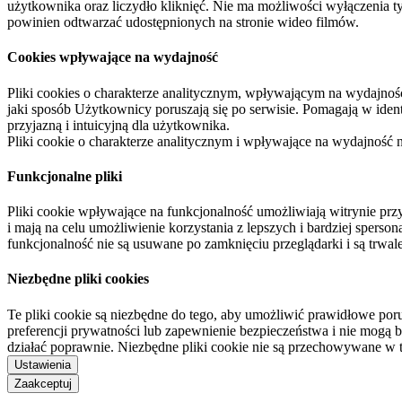
użytkownika oraz liczydło kliknięć. Nie ma możliwości wyłączenia t
powinien odtwarzać udostępnionych na stronie wideo filmów.
Cookies wpływające na wydajność
Pliki cookies o charakterze analitycznym, wpływającym na wydajność zb
jaki sposób Użytkownicy poruszają się po serwisie. Pomagają w ide
przyjazną i intuicyjną dla użytkownika.
Pliki cookie o charakterze analitycznym i wpływające na wydajność
Funkcjonalne pliki
Pliki cookie wpływające na funkcjonalność umożliwiają witrynie p
i mają na celu umożliwienie korzystania z lepszych i bardziej sperso
funkcjonalność nie są usuwane po zamknięciu przeglądarki i są trw
Niezbędne pliki cookies
Te pliki cookie są niezbędne do tego, aby umożliwić prawidłowe poru
preferencji prywatności lub zapewnienie bezpieczeństwa i nie mogą b
działać poprawnie. Niezbędne pliki cookie nie są przechowywane w 
Ustawienia
Zaakceptuj