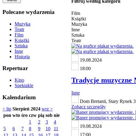
Filtruj według kategorii
Polecane wydarzenia
Film
Książki
Muzyka
Muzyka
Teatr
Inne
Film
Sztuka
Książki
Teatr
Sztuka
Inne
Historia
19.08.2024
Repertuar
18:00
Tradycje muzyczne M
Kino
Spektakle
Inne
Kalendarium
Dom Bretanii, Stary Rynek 3
Zobacz szczegóły
< lip
Sierpień 2024
wrz >
pon
wto
śro
czw
pią
sob
nie
1
2
3
4
19.08.2024
5
6
7
8
9
10
11
17:00
12
13
14
15
16
17
18