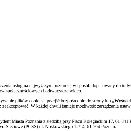
dczenia usług na najwyższym poziomie, w sposób dopasowany do indy
diów społecznościowych i odtwarzacza wideo.
żywanie plików cookies i przejść bezpośrednio do strony lub
„Wyświetl
sz zaakceptować. W każdej chwili istnieje możliwość zarządzania ustaw
ent Miasta Poznania z siedzibą przy Placu Kolegiackim 17, 61-841 P
o-Sieciowe (PCSS) ul. Noskowskiego 12/14, 61-704 Poznań.