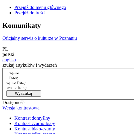
Przejdź do menu głównego
Przejdź do treści
Komunikaty
Oficjalny serwis o kulturze w Poznaniu
|
PL
polski
english
szukaj artykułów i wydarzeń
wpisz
frazę
wpisz frazę
Wyszukaj
Dostępność
Wersja kontrastowa
Kontrast domyślny
Kontrast czarno-biały
Kontrast biało-czarny