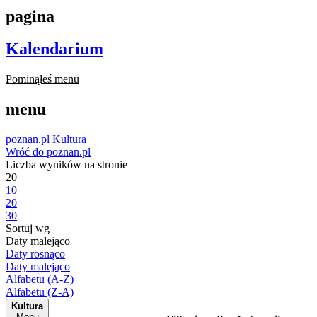
pagina
Kalendarium
Pominąłeś menu
menu
poznan.pl
Kultura
Wróć do poznan.pl
Liczba wyników na stronie
20
10
20
30
Sortuj wg
Daty malejąco
Daty rosnąco
Daty malejąco
Alfabetu (A-Z)
Alfabetu (Z-A)
Kultura
Menu