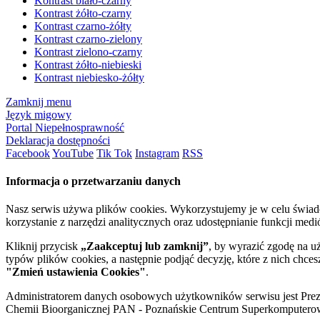
Kontrast biało-czarny
Kontrast żółto-czarny
Kontrast czarno-żółty
Kontrast czarno-zielony
Kontrast zielono-czarny
Kontrast żółto-niebieski
Kontrast niebiesko-żółty
Zamknij menu
Język migowy
Portal Niepełnosprawność
Deklaracja dostępności
Facebook
YouTube
Tik Tok
Instagram
RSS
Informacja o przetwarzaniu danych
Nasz serwis używa plików cookies. Wykorzystujemy je w celu świa
korzystanie z narzędzi analitycznych oraz udostępnianie funkcji me
Kliknij przycisk
„Zaakceptuj lub zamknij”
, by wyrazić zgodę na u
typów plików cookies, a następnie podjąć decyzję, które z nich chce
"Zmień ustawienia Cookies"
.
Administratorem danych osobowych użytkowników serwisu jest Prezyd
Chemii Bioorganicznej PAN - Poznańskie Centrum Superkomputerow