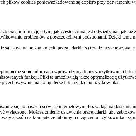
ych plików cookies ponieważ ładowane są dopiero przy odtwarzaniu wid
ierają informację o tym, jak często strona jest odwiedzana i jak się z 
ntyfikowaniu problemów z poszczególnymi podstronami. Dzięki temu mo
 nie są usuwane po zamknięciu przeglądarki i są trwale przechowywane
rzypomnienie sobie informacji wprowadzonych przez użytkownika lub 
nalizowanych funkcji. Pliki te umożliwiają także optymalizację użytko
ale przechowywane na komputerze lub urządzeniu użytkownika.
szanie się po naszym serwisie internetowym. Pozwalają na działanie ni
yć wyłączone. Możesz zmienić ustawienia przeglądarki, aby zablokować
trwały sposób na komputerze lub innym urządzeniu użytkownika i są u