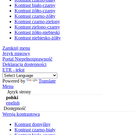
Kontrast biało-czarny
Kontrast żółto-czarny
Kontrast czarno-żółty
Kontrast czarno-zielony
Kontrast zielono-czarny
Kontrast żółto-niebieski
Kontrast niebiesko-żółty
Zamknij menu
Język migowy
Portal Niepełnosprawność
Deklaracja dostępności
ETR - tekst
Powered by
Translate
Menu
Język strony
polski
english
Dostępność
Wersja kontrastowa
Kontrast domyślny
Kontrast czarno-biały