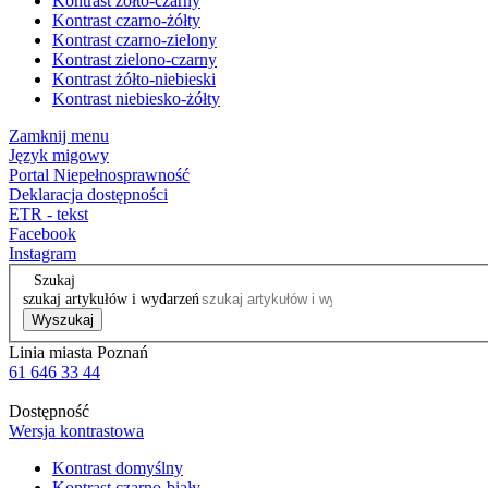
Kontrast żółto-czarny
Kontrast czarno-żółty
Kontrast czarno-zielony
Kontrast zielono-czarny
Kontrast żółto-niebieski
Kontrast niebiesko-żółty
Zamknij menu
Język migowy
Portal Niepełnosprawność
Deklaracja dostępności
ETR - tekst
Facebook
Instagram
Szukaj
szukaj artykułów i wydarzeń
Wyszukaj
Linia miasta Poznań
61 646 33 44
Dostępność
Wersja kontrastowa
Kontrast domyślny
Kontrast czarno-biały