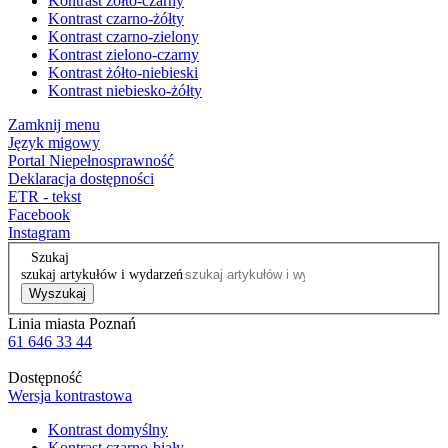
Kontrast żółto-czarny
Kontrast czarno-żółty
Kontrast czarno-zielony
Kontrast zielono-czarny
Kontrast żółto-niebieski
Kontrast niebiesko-żółty
Zamknij menu
Język migowy
Portal Niepełnosprawność
Deklaracja dostępności
ETR - tekst
Facebook
Instagram
Szukaj
szukaj artykułów i wydarzeń
Wyszukaj
Linia miasta Poznań
61 646 33 44
Dostępność
Wersja kontrastowa
Kontrast domyślny
Kontrast czarno-biały