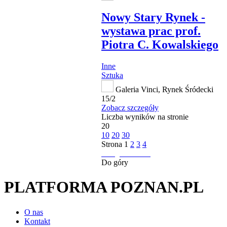
Nowy Stary Rynek -
wystawa prac prof.
Piotra C. Kowalskiego
Inne
Sztuka
Galeria Vinci, Rynek Śródecki
15/2
Zobacz szczegóły
Liczba wyników na stronie
20
10
20
30
Strona
1
2
3
4
następna strona
Do góry
PLATFORMA POZNAN.PL
O nas
Kontakt