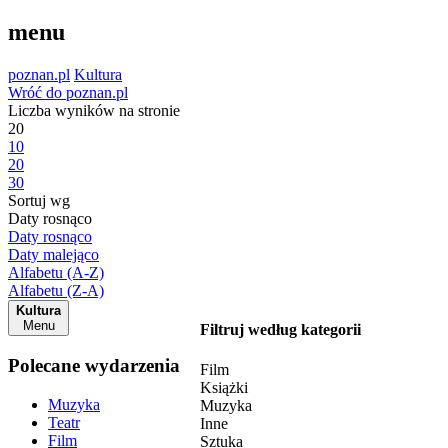
menu
poznan.pl
Kultura
Wróć do poznan.pl
Liczba wyników na stronie
20
10
20
30
Sortuj wg
Daty rosnąco
Daty rosnąco
Daty malejąco
Alfabetu (A-Z)
Alfabetu (Z-A)
Kultura
Menu
Filtruj według kategorii
Polecane wydarzenia
Film
Książki
Muzyka
Muzyka
Teatr
Inne
Film
Sztuka