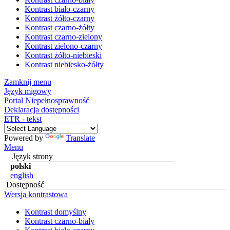
Kontrast biało-czarny
Kontrast żółto-czarny
Kontrast czarno-żółty
Kontrast czarno-zielony
Kontrast zielono-czarny
Kontrast żółto-niebieski
Kontrast niebiesko-żółty
Zamknij menu
Język migowy
Portal Niepełnosprawność
Deklaracja dostępności
ETR - tekst
Powered by
Translate
Menu
Język strony
polski
english
Dostępność
Wersja kontrastowa
Kontrast domyślny
Kontrast czarno-biały