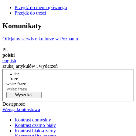
Przejdź do menu głównego
Przejdź do treści
Komunikaty
Oficjalny serwis o kulturze w Poznaniu
|
PL
polski
english
szukaj artykułów i wydarzeń
wpisz
frazę
wpisz frazę
Wyszukaj
Dostępność
Wersja kontrastowa
Kontrast domyślny
Kontrast czarno-biały
Kontrast biało-czarny