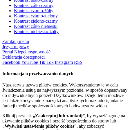
Kontrast biało-czarny
Kontrast żółto-czarny
Kontrast czarno-żółty
Kontrast czarno-zielony
Kontrast zielono-czarny
Kontrast żółto-niebieski
Kontrast niebiesko-żółty
Zamknij menu
Język migowy
Portal Niepełnosprawność
Deklaracja dostępności
Facebook
YouTube
Tik Tok
Instagram
RSS
Informacja o przetwarzaniu danych
Nasz serwis używa plików cookies. Wykorzystujemy je w celu
świadczenia usług na najwyższym poziomie, w sposób dopasowany
do indywidualnych potrzeb Użytkowników. Dzięki temu możliwe
jest także korzystanie z narzędzi analitycznych oraz udostępnianie
funkcji mediów społecznościowych i odtwarzacza wideo.
Kliknij przycisk
„Zaakceptuj lub zamknij”
, by wyrazić zgodę na
używanie plików cookies i przejść bezpośrednio do strony lub
„Wyświetl ustawienia plików cookies”
, aby zobaczyć