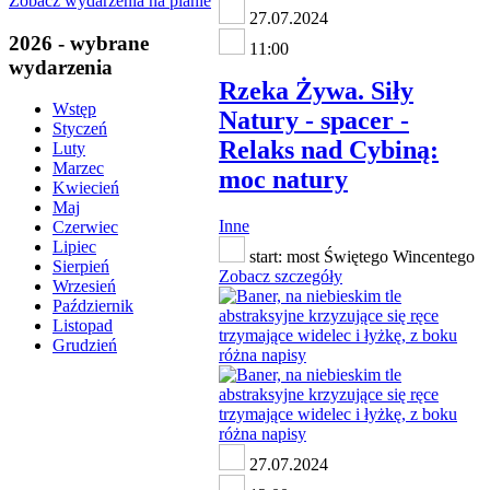
Zobacz wydarzenia na planie
27.07.2024
2026 - wybrane
11:00
wydarzenia
Rzeka Żywa. Siły
Wstęp
Natury - spacer -
Styczeń
Relaks nad Cybiną:
Luty
Marzec
moc natury
Kwiecień
Maj
Inne
Czerwiec
Lipiec
start: most Świętego Wincentego
Sierpień
Zobacz szczegóły
Wrzesień
Październik
Listopad
Grudzień
27.07.2024