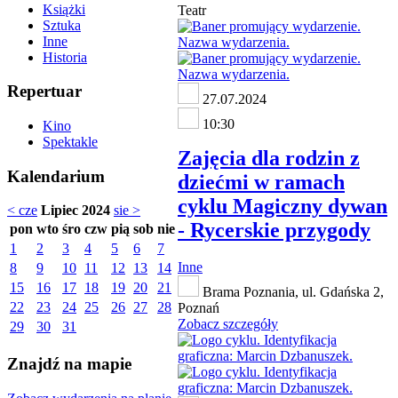
Książki
Teatr
Sztuka
Inne
Historia
Repertuar
27.07.2024
10:30
Kino
Spektakle
Zajęcia dla rodzin z
Kalendarium
dziećmi w ramach
cyklu Magiczny dywan
< cze
Lipiec 2024
sie >
- Rycerskie przygody
pon
wto
śro
czw
pią
sob
nie
1
2
3
4
5
6
7
Inne
8
9
10
11
12
13
14
15
16
17
18
19
20
21
Brama Poznania, ul. Gdańska 2,
22
23
24
25
26
27
28
Poznań
Zobacz szczegóły
29
30
31
Znajdź na mapie