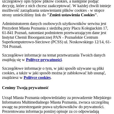
szczegółowy opis typów plików cookies, a następnie podjąć
decyzję, które z nich chcesz zaakceptować. W każdej chwili istnieje
możliwość zarządzania ustawieniami plików cookies - w stopce
strony umieściliśmy link do
"Zmień ustawienia Cookies"
.
Administratorem danych osobowych użytkowników serwisu jest
Prezydent Miasta Poznania z siedzibą przy Placu Kolegiackim 17,
61-841 Poznań, natomiast podmiotem przetwarzającym dane jest
Instytut Chemii Bioorganicznej PAN - Poznańskie Centrum
Superkomputerowo-Sieciowe (PCSS) ul. Noskowskiego 12/14, 61-
704 Poznań.
Szczegółowe informacje na temat przetwarzania Twoich danych
znajdują się w
Polityce prywatności
.
Szczegółowe informacje o tym, w jaki sposób używane są pliki
cookies, a także w jaki sposób można je zablokować lub usunąć,
znajdziesz w
Polityce cookies
.
Cenimy Twoją prywatność
Urząd Miasta Poznania odpowiedzialny za prowadzenie Miejskiego
Informatora Multimedialnego Miasta Poznania, zwraca szczególną
uwagę na przestrzeganie prawa użytkowników do prywatności.
Prezentowana informacja poniżej opisuje za co odpowiadają