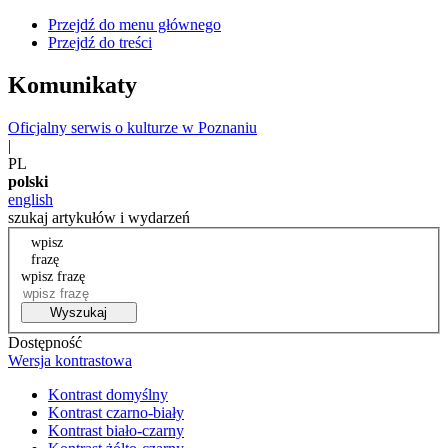
Przejdź do menu głównego
Przejdź do treści
Komunikaty
Oficjalny serwis o kulturze w Poznaniu
|
PL
polski
english
szukaj artykułów i wydarzeń
wpisz
frazę
wpisz frazę
Wyszukaj
Dostępność
Wersja kontrastowa
Kontrast domyślny
Kontrast czarno-biały
Kontrast biało-czarny