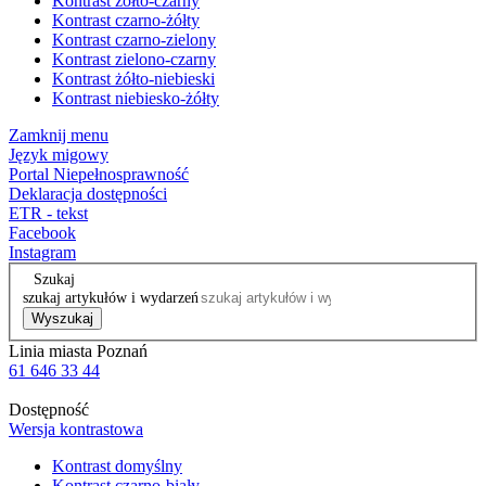
Kontrast żółto-czarny
Kontrast czarno-żółty
Kontrast czarno-zielony
Kontrast zielono-czarny
Kontrast żółto-niebieski
Kontrast niebiesko-żółty
Zamknij menu
Język migowy
Portal Niepełnosprawność
Deklaracja dostępności
ETR - tekst
Facebook
Instagram
Szukaj
szukaj artykułów i wydarzeń
Wyszukaj
Linia miasta Poznań
61 646 33 44
Dostępność
Wersja kontrastowa
Kontrast domyślny
Kontrast czarno-biały