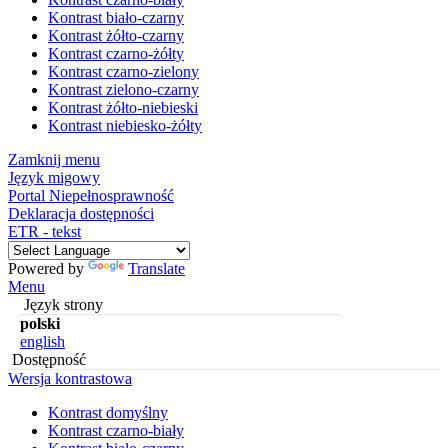
Kontrast biało-czarny
Kontrast żółto-czarny
Kontrast czarno-żółty
Kontrast czarno-zielony
Kontrast zielono-czarny
Kontrast żółto-niebieski
Kontrast niebiesko-żółty
Zamknij menu
Język migowy
Portal Niepełnosprawność
Deklaracja dostępności
ETR - tekst
Powered by
Translate
Menu
Język strony
polski
english
Dostępność
Wersja kontrastowa
Kontrast domyślny
Kontrast czarno-biały