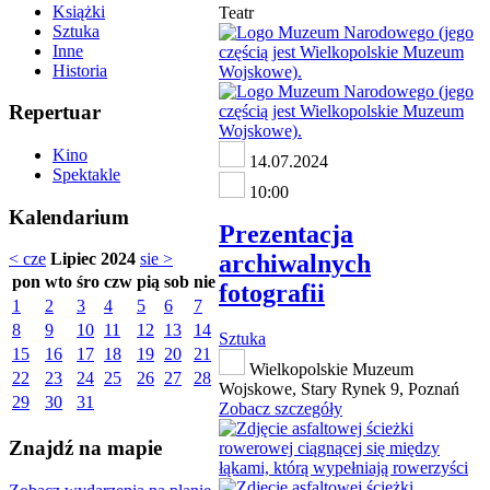
Książki
Teatr
Sztuka
Inne
Historia
Repertuar
Kino
14.07.2024
Spektakle
10:00
Kalendarium
Prezentacja
archiwalnych
< cze
Lipiec 2024
sie >
pon
wto
śro
czw
pią
sob
nie
fotografii
1
2
3
4
5
6
7
8
9
10
11
12
13
14
Sztuka
15
16
17
18
19
20
21
Wielkopolskie Muzeum
22
23
24
25
26
27
28
Wojskowe, Stary Rynek 9, Poznań
29
30
31
Zobacz szczegóły
Znajdź na mapie