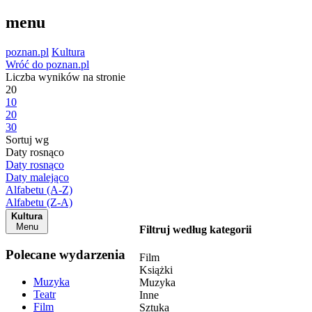
menu
poznan.pl
Kultura
Wróć do poznan.pl
Liczba wyników na stronie
20
10
20
30
Sortuj wg
Daty rosnąco
Daty rosnąco
Daty malejąco
Alfabetu (A-Z)
Alfabetu (Z-A)
Kultura
Menu
Filtruj według kategorii
Polecane wydarzenia
Film
Książki
Muzyka
Muzyka
Teatr
Inne
Film
Sztuka