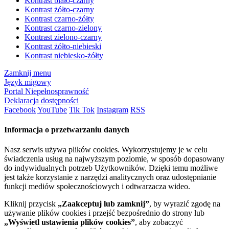
Kontrast biało-czarny
Kontrast żółto-czarny
Kontrast czarno-żółty
Kontrast czarno-zielony
Kontrast zielono-czarny
Kontrast żółto-niebieski
Kontrast niebiesko-żółty
Zamknij menu
Język migowy
Portal Niepełnosprawność
Deklaracja dostępności
Facebook
YouTube
Tik Tok
Instagram
RSS
Informacja o przetwarzaniu danych
Nasz serwis używa plików cookies. Wykorzystujemy je w celu
świadczenia usług na najwyższym poziomie, w sposób dopasowany
do indywidualnych potrzeb Użytkowników. Dzięki temu możliwe
jest także korzystanie z narzędzi analitycznych oraz udostępnianie
funkcji mediów społecznościowych i odtwarzacza wideo.
Kliknij przycisk
„Zaakceptuj lub zamknij”
, by wyrazić zgodę na
używanie plików cookies i przejść bezpośrednio do strony lub
„Wyświetl ustawienia plików cookies”
, aby zobaczyć