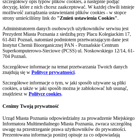
szczegółowy opis typów plików cookies, a następnie podjąć
decyzję, które z nich chcesz zaakceptować. W każdej chwili istnieje
możliwość zarządzania ustawieniami plików cookies - w stopce
strony umieściliśmy link do
"Zmień ustawienia Cookies"
.
Administratorem danych osobowych użytkowników serwisu jest
Prezydent Miasta Poznania z siedzibą przy Placu Kolegiackim 17,
61-841 Poznań, natomiast podmiotem przetwarzającym dane jest
Instytut Chemii Bioorganicznej PAN - Poznańskie Centrum
Superkomputerowo-Sieciowe (PCSS) ul. Noskowskiego 12/14, 61-
704 Poznań.
Szczegółowe informacje na temat przetwarzania Twoich danych
znajdują się w
Polityce prywatności
.
Szczegółowe informacje o tym, w jaki sposób używane są pliki
cookies, a także w jaki sposób można je zablokować lub usunąć,
znajdziesz w
Polityce cookies
.
Cenimy Twoją prywatność
Urząd Miasta Poznania odpowiedzialny za prowadzenie Miejskiego
Informatora Multimedialnego Miasta Poznania, zwraca szczególną
uwagę na przestrzeganie prawa użytkowników do prywatności.
Prezentowana informacja poniżej opisuje za co odpowiadają