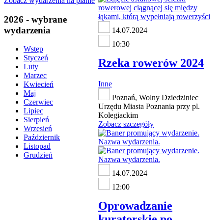
Zobacz wydarzenia na planie
2026 - wybrane
wydarzenia
14.07.2024
10:30
Wstęp
Styczeń
Rzeka rowerów 2024
Luty
Marzec
Inne
Kwiecień
Maj
Poznań, Wolny Dziedziniec
Czerwiec
Urzędu Miasta Poznania przy pl.
Lipiec
Kolegiackim
Sierpień
Zobacz szczegóły
Wrzesień
Październik
Listopad
Grudzień
14.07.2024
12:00
Oprowadzanie
kuratorskie po