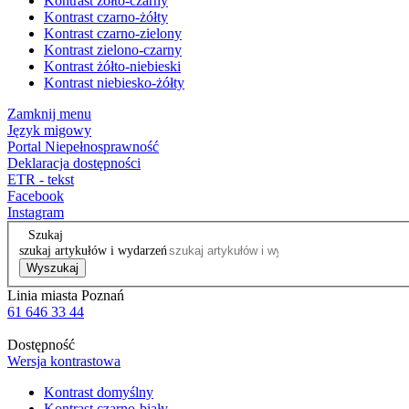
Kontrast żółto-czarny
Kontrast czarno-żółty
Kontrast czarno-zielony
Kontrast zielono-czarny
Kontrast żółto-niebieski
Kontrast niebiesko-żółty
Zamknij menu
Język migowy
Portal Niepełnosprawność
Deklaracja dostępności
ETR - tekst
Facebook
Instagram
Szukaj
szukaj artykułów i wydarzeń
Wyszukaj
Linia miasta Poznań
61 646 33 44
Dostępność
Wersja kontrastowa
Kontrast domyślny
Kontrast czarno-biały