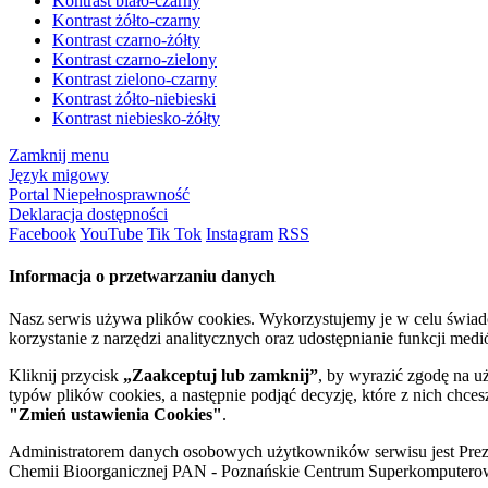
Kontrast biało-czarny
Kontrast żółto-czarny
Kontrast czarno-żółty
Kontrast czarno-zielony
Kontrast zielono-czarny
Kontrast żółto-niebieski
Kontrast niebiesko-żółty
Zamknij menu
Język migowy
Portal Niepełnosprawność
Deklaracja dostępności
Facebook
YouTube
Tik Tok
Instagram
RSS
Informacja o przetwarzaniu danych
Nasz serwis używa plików cookies. Wykorzystujemy je w celu świa
korzystanie z narzędzi analitycznych oraz udostępnianie funkcji me
Kliknij przycisk
„Zaakceptuj lub zamknij”
, by wyrazić zgodę na u
typów plików cookies, a następnie podjąć decyzję, które z nich chce
"Zmień ustawienia Cookies"
.
Administratorem danych osobowych użytkowników serwisu jest Prezyd
Chemii Bioorganicznej PAN - Poznańskie Centrum Superkomputerow