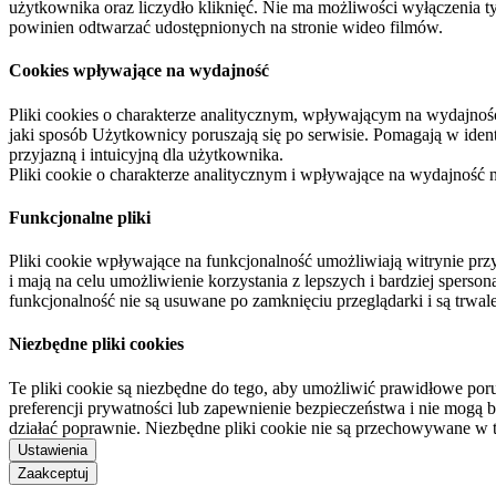
użytkownika oraz liczydło kliknięć. Nie ma możliwości wyłączenia t
powinien odtwarzać udostępnionych na stronie wideo filmów.
Cookies wpływające na wydajność
Pliki cookies o charakterze analitycznym, wpływającym na wydajność zb
jaki sposób Użytkownicy poruszają się po serwisie. Pomagają w ide
przyjazną i intuicyjną dla użytkownika.
Pliki cookie o charakterze analitycznym i wpływające na wydajność
Funkcjonalne pliki
Pliki cookie wpływające na funkcjonalność umożliwiają witrynie p
i mają na celu umożliwienie korzystania z lepszych i bardziej sperso
funkcjonalność nie są usuwane po zamknięciu przeglądarki i są trw
Niezbędne pliki cookies
Te pliki cookie są niezbędne do tego, aby umożliwić prawidłowe poru
preferencji prywatności lub zapewnienie bezpieczeństwa i nie mogą b
działać poprawnie. Niezbędne pliki cookie nie są przechowywane w 
Ustawienia
Zaakceptuj