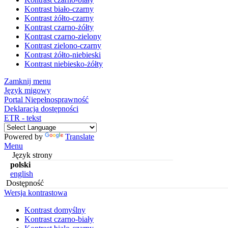
Kontrast biało-czarny
Kontrast żółto-czarny
Kontrast czarno-żółty
Kontrast czarno-zielony
Kontrast zielono-czarny
Kontrast żółto-niebieski
Kontrast niebiesko-żółty
Zamknij menu
Język migowy
Portal Niepełnosprawność
Deklaracja dostępności
ETR - tekst
Powered by
Translate
Menu
Język strony
polski
english
Dostępność
Wersja kontrastowa
Kontrast domyślny
Kontrast czarno-biały