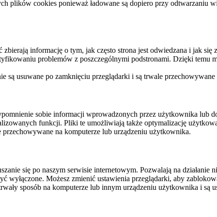
ych plików cookies ponieważ ładowane są dopiero przy odtwarzaniu wid
ierają informację o tym, jak często strona jest odwiedzana i jak się z 
ntyfikowaniu problemów z poszczególnymi podstronami. Dzięki temu mo
 nie są usuwane po zamknięciu przeglądarki i są trwale przechowywane
rzypomnienie sobie informacji wprowadzonych przez użytkownika lub 
nalizowanych funkcji. Pliki te umożliwiają także optymalizację użytko
ale przechowywane na komputerze lub urządzeniu użytkownika.
szanie się po naszym serwisie internetowym. Pozwalają na działanie ni
yć wyłączone. Możesz zmienić ustawienia przeglądarki, aby zablokować
trwały sposób na komputerze lub innym urządzeniu użytkownika i są u