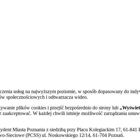
dczenia usług na najwyższym poziomie, w sposób dopasowany do indy
diów społecznościowych i odtwarzacza wideo.
żywanie plików cookies i przejść bezpośrednio do strony lub
„Wyświetl
sz zaakceptować. W każdej chwili istnieje możliwość zarządzania ustaw
ent Miasta Poznania z siedzibą przy Placu Kolegiackim 17, 61-841 P
o-Sieciowe (PCSS) ul. Noskowskiego 12/14, 61-704 Poznań.