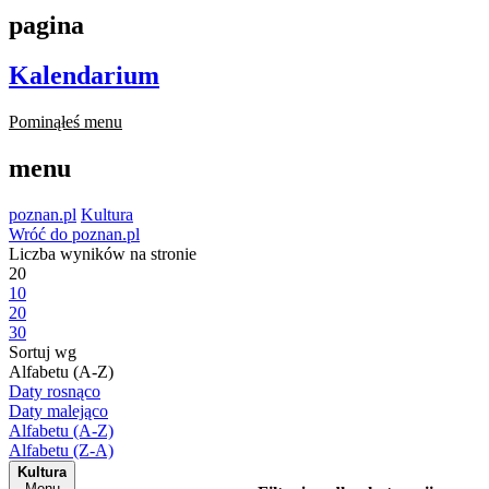
pagina
Kalendarium
Pominąłeś menu
menu
poznan.pl
Kultura
Wróć do poznan.pl
Liczba wyników na stronie
20
10
20
30
Sortuj wg
Alfabetu (A-Z)
Daty rosnąco
Daty malejąco
Alfabetu (A-Z)
Alfabetu (Z-A)
Kultura
Menu