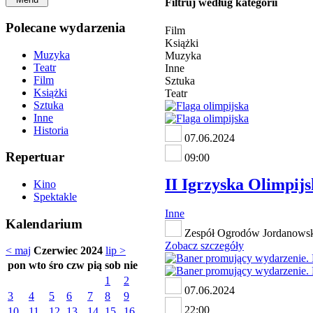
Filtruj według kategorii
Polecane wydarzenia
Film
Książki
Muzyka
Muzyka
Teatr
Inne
Film
Sztuka
Książki
Teatr
Sztuka
Inne
Historia
07.06.2024
Repertuar
09:00
II Igrzyska Olimpij
Kino
Spektakle
Inne
Kalendarium
Zespół Ogrodów Jordanowski
Zobacz szczegóły
< maj
Czerwiec 2024
lip >
pon
wto
śro
czw
pią
sob
nie
1
2
07.06.2024
3
4
5
6
7
8
9
22:00
10
11
12
13
14
15
16