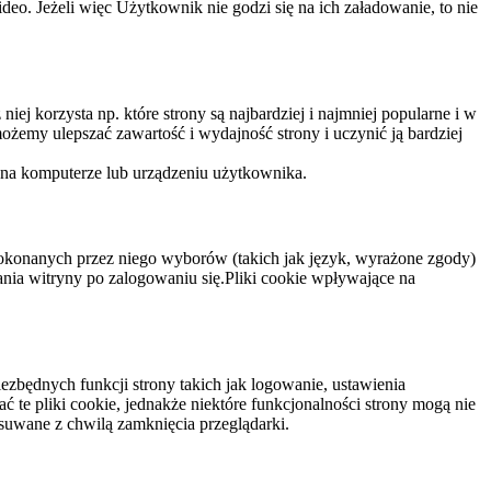
eo. Jeżeli więc Użytkownik nie godzi się na ich załadowanie, to nie
niej korzysta np. które strony są najbardziej i najmniej popularne i w
żemy ulepszać zawartość i wydajność strony i uczynić ją bardziej
 na komputerze lub urządzeniu użytkownika.
dokonanych przez niego wyborów (takich jak język, wyrażone zgody)
wania witryny po zalogowaniu się.Pliki cookie wpływające na
ezbędnych funkcji strony takich jak logowanie, ustawienia
 te pliki cookie, jednakże niektóre funkcjonalności strony mogą nie
suwane z chwilą zamknięcia przeglądarki.