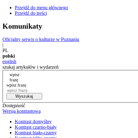
Przejdź do menu głównego
Przejdź do treści
Komunikaty
Oficjalny serwis o kulturze w Poznaniu
|
PL
polski
english
szukaj artykułów i wydarzeń
wpisz
frazę
wpisz frazę
Wyszukaj
Dostępność
Wersja kontrastowa
Kontrast domyślny
Kontrast czarno-biały
Kontrast biało-czarny