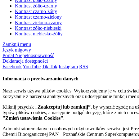
Kontrast biało-czarny
Kontrast żółto-czarny
Kontrast czarno-żółty
Kontrast czarno-zielony
Kontrast zielono-czarny
Kontrast żółto-niebieski
Kontrast niebiesko-żółty
Zamknij menu
Język migowy
Portal Niepełnosprawność
Deklaracja dostępności
Facebook
YouTube
Tik Tok
Instagram
RSS
Informacja o przetwarzaniu danych
Nasz serwis używa plików cookies. Wykorzystujemy je w celu świa
korzystanie z narzędzi analitycznych oraz udostępnianie funkcji me
Kliknij przycisk
„Zaakceptuj lub zamknij”
, by wyrazić zgodę na u
typów plików cookies, a następnie podjąć decyzję, które z nich chce
"Zmień ustawienia Cookies"
.
Administratorem danych osobowych użytkowników serwisu jest Prezyd
Chemii Bioorganicznej PAN - Poznańskie Centrum Superkomputerow