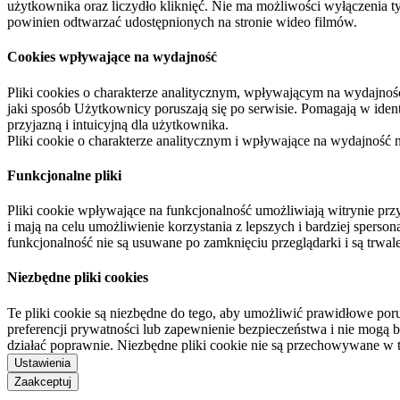
użytkownika oraz liczydło kliknięć. Nie ma możliwości wyłączenia t
powinien odtwarzać udostępnionych na stronie wideo filmów.
Cookies wpływające na wydajność
Pliki cookies o charakterze analitycznym, wpływającym na wydajność zb
jaki sposób Użytkownicy poruszają się po serwisie. Pomagają w ide
przyjazną i intuicyjną dla użytkownika.
Pliki cookie o charakterze analitycznym i wpływające na wydajność
Funkcjonalne pliki
Pliki cookie wpływające na funkcjonalność umożliwiają witrynie p
i mają na celu umożliwienie korzystania z lepszych i bardziej sperso
funkcjonalność nie są usuwane po zamknięciu przeglądarki i są trw
Niezbędne pliki cookies
Te pliki cookie są niezbędne do tego, aby umożliwić prawidłowe poru
preferencji prywatności lub zapewnienie bezpieczeństwa i nie mogą b
działać poprawnie. Niezbędne pliki cookie nie są przechowywane w 
Ustawienia
Zaakceptuj