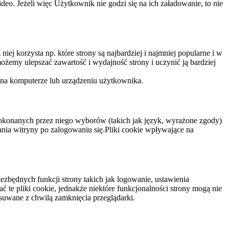
eo. Jeżeli więc Użytkownik nie godzi się na ich załadowanie, to nie
niej korzysta np. które strony są najbardziej i najmniej popularne i w
żemy ulepszać zawartość i wydajność strony i uczynić ją bardziej
 na komputerze lub urządzeniu użytkownika.
dokonanych przez niego wyborów (takich jak język, wyrażone zgody)
wania witryny po zalogowaniu się.Pliki cookie wpływające na
ezbędnych funkcji strony takich jak logowanie, ustawienia
 te pliki cookie, jednakże niektóre funkcjonalności strony mogą nie
suwane z chwilą zamknięcia przeglądarki.