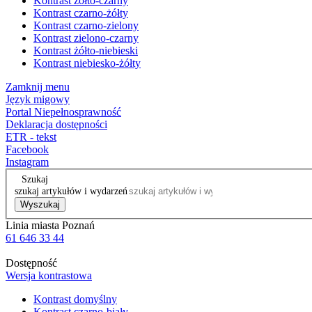
Kontrast żółto-czarny
Kontrast czarno-żółty
Kontrast czarno-zielony
Kontrast zielono-czarny
Kontrast żółto-niebieski
Kontrast niebiesko-żółty
Zamknij menu
Język migowy
Portal Niepełnosprawność
Deklaracja dostępności
ETR - tekst
Facebook
Instagram
Szukaj
szukaj artykułów i wydarzeń
Wyszukaj
Linia miasta Poznań
61 646 33 44
Dostępność
Wersja kontrastowa
Kontrast domyślny
Kontrast czarno-biały