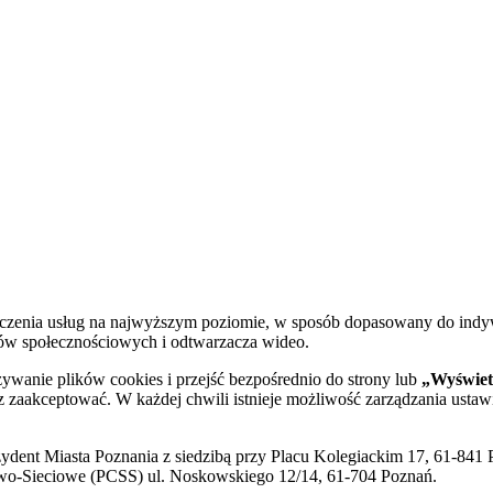
dczenia usług na najwyższym poziomie, w sposób dopasowany do indy
diów społecznościowych i odtwarzacza wideo.
żywanie plików cookies i przejść bezpośrednio do strony lub
„Wyświetl
sz zaakceptować. W każdej chwili istnieje możliwość zarządzania ustaw
ent Miasta Poznania z siedzibą przy Placu Kolegiackim 17, 61-841 P
o-Sieciowe (PCSS) ul. Noskowskiego 12/14, 61-704 Poznań.