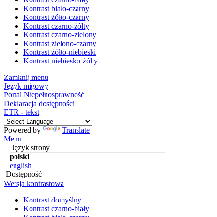
Kontrast biało-czarny
Kontrast żółto-czarny
Kontrast czarno-żółty
Kontrast czarno-zielony
Kontrast zielono-czarny
Kontrast żółto-niebieski
Kontrast niebiesko-żółty
Zamknij menu
Język migowy
Portal Niepełnosprawność
Deklaracja dostępności
ETR - tekst
Powered by
Translate
Menu
Język strony
polski
english
Dostępność
Wersja kontrastowa
Kontrast domyślny
Kontrast czarno-biały