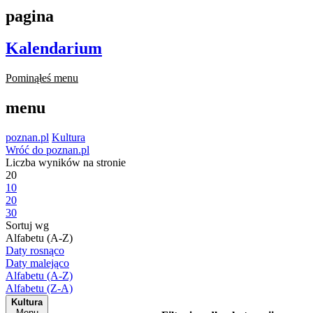
pagina
Kalendarium
Pominąłeś menu
menu
poznan.pl
Kultura
Wróć do poznan.pl
Liczba wyników na stronie
20
10
20
30
Sortuj wg
Alfabetu (A-Z)
Daty rosnąco
Daty malejąco
Alfabetu (A-Z)
Alfabetu (Z-A)
Kultura
Menu