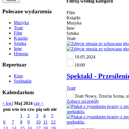
Filtruj według kategorii
Polecane wydarzenia
Film
Książki
Muzyka
Muzyka
Teatr
Inne
Film
Sztuka
Książki
Teatr
Sztuka
Inne
Historia
19.05.2024
Repertuar
18:00
Spektakl - Przesileni
Kino
Spektakle
Teatr
Kalendarium
Teatr Nowy, Trzecia Scena, u
Zobacz szczegóły
< kwi
Maj 2024
cze >
pon
wto
śro
czw
pią
sob
nie
1
2
3
4
5
6
7
8
9
10
11
12
13
14
15
16
17
18
19