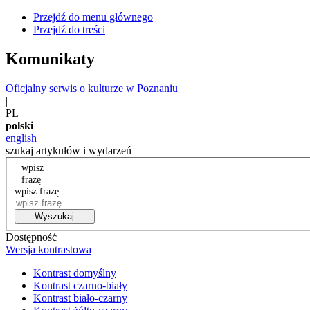
Przejdź do menu głównego
Przejdź do treści
Komunikaty
Oficjalny serwis o kulturze w Poznaniu
|
PL
polski
english
szukaj artykułów i wydarzeń
wpisz
frazę
wpisz frazę
Wyszukaj
Dostępność
Wersja kontrastowa
Kontrast domyślny
Kontrast czarno-biały
Kontrast biało-czarny