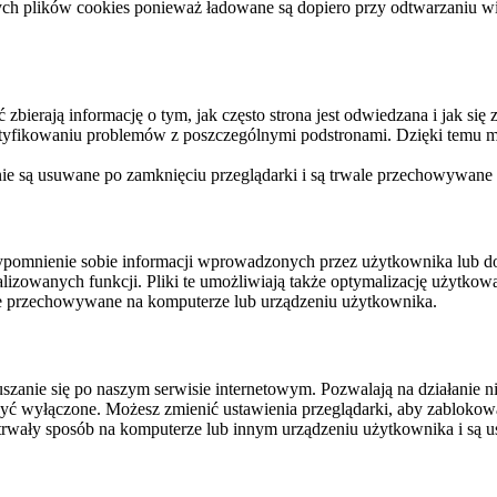
ych plików cookies ponieważ ładowane są dopiero przy odtwarzaniu wid
ierają informację o tym, jak często strona jest odwiedzana i jak się z 
ntyfikowaniu problemów z poszczególnymi podstronami. Dzięki temu mo
 nie są usuwane po zamknięciu przeglądarki i są trwale przechowywane
rzypomnienie sobie informacji wprowadzonych przez użytkownika lub 
nalizowanych funkcji. Pliki te umożliwiają także optymalizację użytko
ale przechowywane na komputerze lub urządzeniu użytkownika.
szanie się po naszym serwisie internetowym. Pozwalają na działanie ni
yć wyłączone. Możesz zmienić ustawienia przeglądarki, aby zablokować
trwały sposób na komputerze lub innym urządzeniu użytkownika i są u