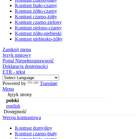
Kontrast biało-czarny
Kontrast żółto-czarny
Kontrast czarno-żółty
Kontrast czarno-zielony
Kontrast zielono-czarny
Kontrast żółto-niebieski
Kontrast niebiesko-żółty
Zamknij menu
Język migowy
Portal Niepełnosprawność
Deklaracja dostępności
ETR - tekst
Powered by
Translate
Menu
Język strony
polski
english
Dostępność
Wersja kontrastowa
Kontrast domyślny
Kontrast czarno-biały