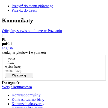
Przejdź do menu głównego
Przejdź do treści
Komunikaty
Oficjalny serwis o kulturze w Poznaniu
|
PL
polski
english
szukaj artykułów i wydarzeń
wpisz
frazę
wpisz frazę
Wyszukaj
Dostępność
Wersja kontrastowa
Kontrast domyślny
Kontrast czarno-biały
Kontrast biało-czarny