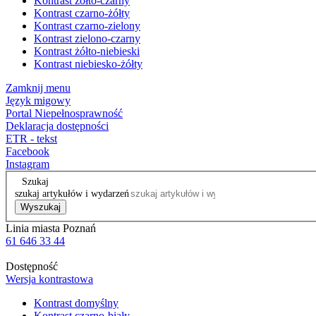
Kontrast żółto-czarny
Kontrast czarno-żółty
Kontrast czarno-zielony
Kontrast zielono-czarny
Kontrast żółto-niebieski
Kontrast niebiesko-żółty
Zamknij menu
Język migowy
Portal Niepełnosprawność
Deklaracja dostępności
ETR - tekst
Facebook
Instagram
Szukaj
szukaj artykułów i wydarzeń
Wyszukaj
Linia miasta Poznań
61 646 33 44
Dostępność
Wersja kontrastowa
Kontrast domyślny
Kontrast czarno-biały