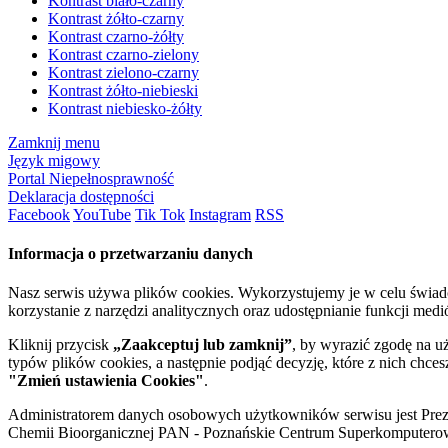
Kontrast biało-czarny
Kontrast żółto-czarny
Kontrast czarno-żółty
Kontrast czarno-zielony
Kontrast zielono-czarny
Kontrast żółto-niebieski
Kontrast niebiesko-żółty
Zamknij menu
Język migowy
Portal Niepełnosprawność
Deklaracja dostępności
Facebook
YouTube
Tik Tok
Instagram
RSS
Informacja o przetwarzaniu danych
Nasz serwis używa plików cookies. Wykorzystujemy je w celu świa
korzystanie z narzędzi analitycznych oraz udostępnianie funkcji me
Kliknij przycisk
„Zaakceptuj lub zamknij”
, by wyrazić zgodę na u
typów plików cookies, a następnie podjąć decyzję, które z nich chce
"Zmień ustawienia Cookies"
.
Administratorem danych osobowych użytkowników serwisu jest Prezyd
Chemii Bioorganicznej PAN - Poznańskie Centrum Superkomputerow