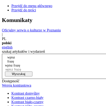
Przejdź do menu głównego
Przejdź do treści
Komunikaty
Oficjalny serwis o kulturze w Poznaniu
|
PL
polski
english
szukaj artykułów i wydarzeń
wpisz
frazę
wpisz frazę
Wyszukaj
Dostępność
Wersja kontrastowa
Kontrast domyślny
Kontrast czarno-biały
Kontrast biało-czarny