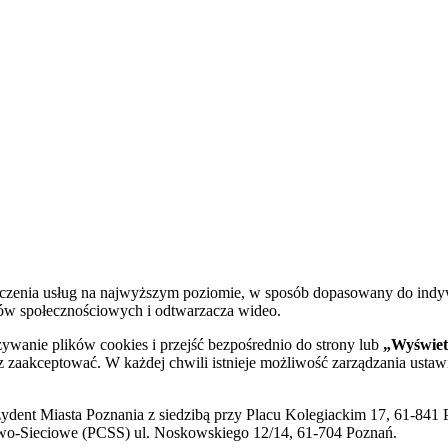
dczenia usług na najwyższym poziomie, w sposób dopasowany do indy
diów społecznościowych i odtwarzacza wideo.
żywanie plików cookies i przejść bezpośrednio do strony lub
„Wyświetl
sz zaakceptować. W każdej chwili istnieje możliwość zarządzania ustaw
ent Miasta Poznania z siedzibą przy Placu Kolegiackim 17, 61-841 P
o-Sieciowe (PCSS) ul. Noskowskiego 12/14, 61-704 Poznań.