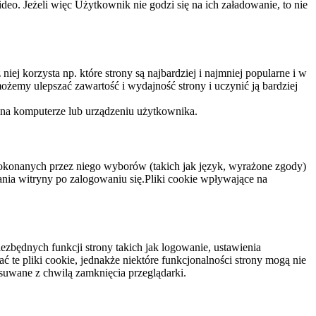
eo. Jeżeli więc Użytkownik nie godzi się na ich załadowanie, to nie
niej korzysta np. które strony są najbardziej i najmniej popularne i w
żemy ulepszać zawartość i wydajność strony i uczynić ją bardziej
 na komputerze lub urządzeniu użytkownika.
dokonanych przez niego wyborów (takich jak język, wyrażone zgody)
wania witryny po zalogowaniu się.Pliki cookie wpływające na
ezbędnych funkcji strony takich jak logowanie, ustawienia
 te pliki cookie, jednakże niektóre funkcjonalności strony mogą nie
suwane z chwilą zamknięcia przeglądarki.