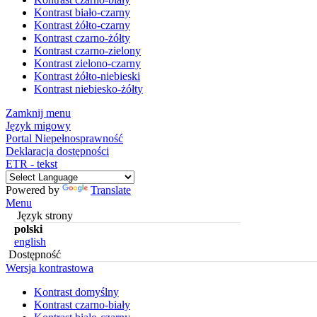
Kontrast biało-czarny
Kontrast żółto-czarny
Kontrast czarno-żółty
Kontrast czarno-zielony
Kontrast zielono-czarny
Kontrast żółto-niebieski
Kontrast niebiesko-żółty
Zamknij menu
Język migowy
Portal Niepełnosprawność
Deklaracja dostępności
ETR - tekst
Powered by
Translate
Menu
Język strony
polski
english
Dostępność
Wersja kontrastowa
Kontrast domyślny
Kontrast czarno-biały