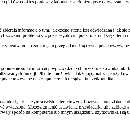
ych plików cookies ponieważ ładowane są dopiero przy odtwarzaniu wid
ierają informację o tym, jak często strona jest odwiedzana i jak się z 
ntyfikowaniu problemów z poszczególnymi podstronami. Dzięki temu mo
 nie są usuwane po zamknięciu przeglądarki i są trwale przechowywane
rzypomnienie sobie informacji wprowadzonych przez użytkownika lub 
nalizowanych funkcji. Pliki te umożliwiają także optymalizację użytko
ale przechowywane na komputerze lub urządzeniu użytkownika.
szanie się po naszym serwisie internetowym. Pozwalają na działanie ni
yć wyłączone. Możesz zmienić ustawienia przeglądarki, aby zablokować
trwały sposób na komputerze lub innym urządzeniu użytkownika i są u