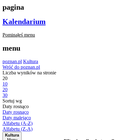
pagina
Kalendarium
Pominąłeś menu
menu
poznan.pl
Kultura
Wróć do poznan.pl
Liczba wyników na stronie
20
10
20
30
Sortuj wg
Daty rosnąco
Daty rosnąco
Daty malejąco
Alfabetu (A-Z)
Alfabetu (Z-A)
Kultura
Menu