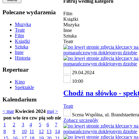
Filtruj według kategorii
Polecane wydarzenia
Film
Książki
Muzyka
Muzyka
Teatr
Inne
Film
Sztuka
Książki
Teatr
Sztuka
Inne
Historia
Repertuar
29.04.2024
10:00
Kino
Spektakle
Chodź na słówko - spekta
Kalendarium
Teatr
< mar
Kwiecień 2024
maj >
Scena Wspólna, ul. Brandstaettera
pon
wto
śro
czw
pią
sob
nie
Zobacz szczegóły
1
2
3
4
5
6
7
8
9
10
11
12
13
14
15
16
17
18
19
20
21