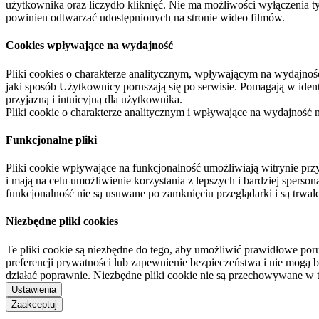
użytkownika oraz liczydło kliknięć. Nie ma możliwości wyłączenia t
powinien odtwarzać udostępnionych na stronie wideo filmów.
Cookies wpływające na wydajność
Pliki cookies o charakterze analitycznym, wpływającym na wydajność zb
jaki sposób Użytkownicy poruszają się po serwisie. Pomagają w ide
przyjazną i intuicyjną dla użytkownika.
Pliki cookie o charakterze analitycznym i wpływające na wydajność
Funkcjonalne pliki
Pliki cookie wpływające na funkcjonalność umożliwiają witrynie p
i mają na celu umożliwienie korzystania z lepszych i bardziej sperso
funkcjonalność nie są usuwane po zamknięciu przeglądarki i są trw
Niezbędne pliki cookies
Te pliki cookie są niezbędne do tego, aby umożliwić prawidłowe poru
preferencji prywatności lub zapewnienie bezpieczeństwa i nie mogą b
działać poprawnie. Niezbędne pliki cookie nie są przechowywane w 
Ustawienia
Zaakceptuj