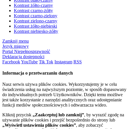
Kontrast biało-czarny
Kontrast żółto-czarny
Kontrast czarno-żółty
Kontrast czarno-zielony
Kontrast zielono-czarny
Kontrast żółto-niebieski
Kontrast niebiesko-żółty
Zamknij menu
Język migowy
Portal Niepełnosprawność
Deklaracja dostępności
Facebook
YouTube
Tik Tok
Instagram
RSS
Informacja o przetwarzaniu danych
Nasz serwis używa plików cookies. Wykorzystujemy je w celu
świadczenia usług na najwyższym poziomie, w sposób dopasowany
do indywidualnych potrzeb Użytkowników. Dzięki temu możliwe
jest także korzystanie z narzędzi analitycznych oraz udostępnianie
funkcji mediów społecznościowych i odtwarzacza wideo.
Kliknij przycisk
„Zaakceptuj lub zamknij”
, by wyrazić zgodę na
używanie plików cookies i przejść bezpośrednio do strony lub
„Wyświetl ustawienia plików cookies”
, aby zobaczyć