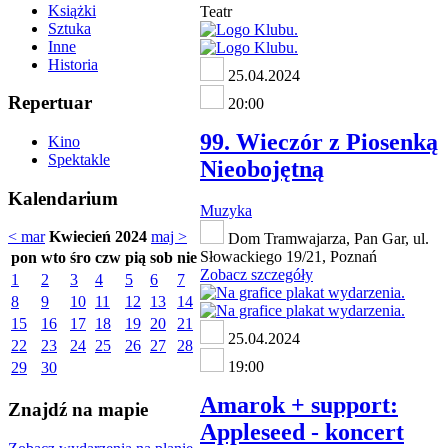
Książki
Teatr
Sztuka
Inne
Historia
25.04.2024
Repertuar
20:00
99. Wieczór z Piosenką
Kino
Spektakle
Nieobojętną
Kalendarium
Muzyka
< mar
Kwiecień 2024
maj >
Dom Tramwajarza, Pan Gar, ul.
Słowackiego 19/21, Poznań
pon
wto
śro
czw
pią
sob
nie
Zobacz szczegóły
1
2
3
4
5
6
7
8
9
10
11
12
13
14
15
16
17
18
19
20
21
25.04.2024
22
23
24
25
26
27
28
19:00
29
30
Amarok + support:
Znajdź na mapie
Appleseed - koncert