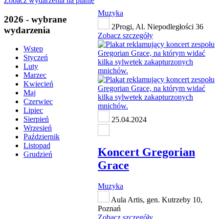
Zobacz wydarzenia na planie
Muzyka
2026 - wybrane
2Progi, Al. Niepodległości 36
wydarzenia
Zobacz szczegóły
Wstęp
Styczeń
Luty
Marzec
Kwiecień
Maj
Czerwiec
Lipiec
Sierpień
25.04.2024
Wrzesień
Październik
Listopad
Koncert Gregorian
Grudzień
Grace
Muzyka
Aula Artis, gen. Kutrzeby 10,
Poznań
Zobacz szczegóły