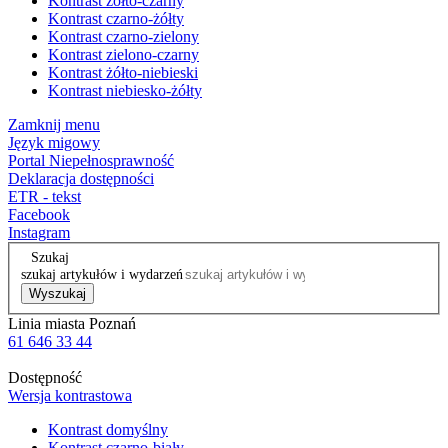
Kontrast żółto-czarny
Kontrast czarno-żółty
Kontrast czarno-zielony
Kontrast zielono-czarny
Kontrast żółto-niebieski
Kontrast niebiesko-żółty
Zamknij menu
Język migowy
Portal Niepełnosprawność
Deklaracja dostępności
ETR - tekst
Facebook
Instagram
Szukaj
szukaj artykułów i wydarzeń
Wyszukaj
Linia miasta Poznań
61 646 33 44
Dostępność
Wersja kontrastowa
Kontrast domyślny
Kontrast czarno-biały