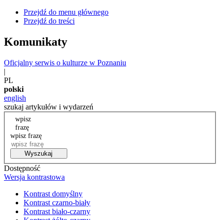
Przejdź do menu głównego
Przejdź do treści
Komunikaty
Oficjalny serwis o kulturze w Poznaniu
|
PL
polski
english
szukaj artykułów i wydarzeń
wpisz
frazę
wpisz frazę
Wyszukaj
Dostępność
Wersja kontrastowa
Kontrast domyślny
Kontrast czarno-biały
Kontrast biało-czarny