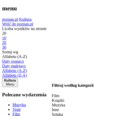
menu
poznan.pl
Kultura
Wróć do poznan.pl
Liczba wyników na stronie
20
10
20
30
Sortuj wg
Alfabetu (A-Z)
Daty rosnąco
Daty malejąco
Alfabetu (A-Z)
Alfabetu (Z-A)
Kultura
Menu
Filtruj według kategorii
Polecane wydarzenia
Film
Książki
Muzyka
Muzyka
Teatr
Inne
Film
Sztuka