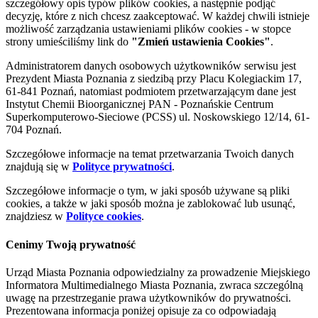
szczegółowy opis typów plików cookies, a następnie podjąć
decyzję, które z nich chcesz zaakceptować. W każdej chwili istnieje
możliwość zarządzania ustawieniami plików cookies - w stopce
strony umieściliśmy link do
"Zmień ustawienia Cookies"
.
Administratorem danych osobowych użytkowników serwisu jest
Prezydent Miasta Poznania z siedzibą przy Placu Kolegiackim 17,
61-841 Poznań, natomiast podmiotem przetwarzającym dane jest
Instytut Chemii Bioorganicznej PAN - Poznańskie Centrum
Superkomputerowo-Sieciowe (PCSS) ul. Noskowskiego 12/14, 61-
704 Poznań.
Szczegółowe informacje na temat przetwarzania Twoich danych
znajdują się w
Polityce prywatności
.
Szczegółowe informacje o tym, w jaki sposób używane są pliki
cookies, a także w jaki sposób można je zablokować lub usunąć,
znajdziesz w
Polityce cookies
.
Cenimy Twoją prywatność
Urząd Miasta Poznania odpowiedzialny za prowadzenie Miejskiego
Informatora Multimedialnego Miasta Poznania, zwraca szczególną
uwagę na przestrzeganie prawa użytkowników do prywatności.
Prezentowana informacja poniżej opisuje za co odpowiadają