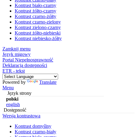
Kontrast biało-czarny
Kontrast żółto-czarny
Kontrast czarno-żółty
Kontrast czarno-zielony
Kontrast zielono-czarny
Kontrast żółto-niebieski
Kontrast niebiesko-żółty
Zamknij menu
Język migowy
Portal Niepełnosprawność
Deklaracja dostępności
ETR - tekst
Powered by
Translate
Menu
Język strony
polski
english
Dostępność
Wersja kontrastowa
Kontrast domyślny
Kontrast czarno-biały