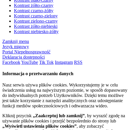
Kontrast biało-czarny
Kontrast żółto-czarny
Kontrast czarno-żółty
Kontrast czarno-zielony
Kontrast zielono-czarny
Kontrast żółto-niebieski
Kontrast niebiesko-żółty
Zamknij menu
Język migowy
Portal Niepełnosprawność
Deklaracja dostępności
Facebook
YouTube
Tik Tok
Instagram
RSS
Informacja o przetwarzaniu danych
Nasz serwis używa plików cookies. Wykorzystujemy je w celu
świadczenia usług na najwyższym poziomie, w sposób dopasowany
do indywidualnych potrzeb Użytkowników. Dzięki temu możliwe
jest także korzystanie z narzędzi analitycznych oraz udostępnianie
funkcji mediów społecznościowych i odtwarzacza wideo.
Kliknij przycisk
„Zaakceptuj lub zamknij”
, by wyrazić zgodę na
używanie plików cookies i przejść bezpośrednio do strony lub
„Wyświetl ustawienia plików cookies”
, aby zobaczyć