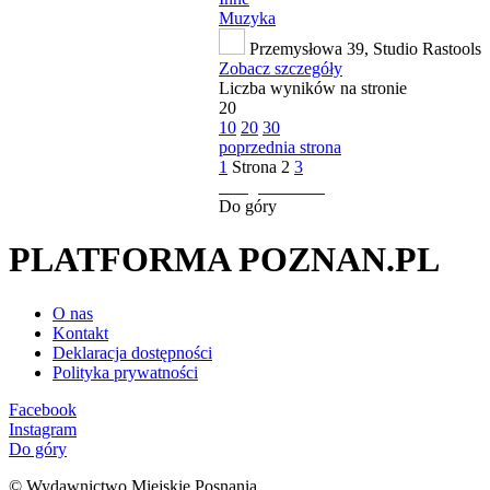
Muzyka
Przemysłowa 39, Studio Rastools
Zobacz szczegóły
Liczba wyników na stronie
20
10
20
30
poprzednia strona
1
Strona
2
3
następna strona
Do góry
PLATFORMA POZNAN.PL
O nas
Kontakt
Deklaracja dostępności
Polityka prywatności
Facebook
Instagram
Do góry
© Wydawnictwo Miejskie Posnania