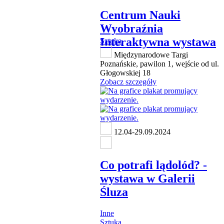
Centrum Nauki
Wyobraźnia
Interaktywna wystawa
Sztuka
Międzynarodowe Targi
Poznańskie, pawilon 1, wejście od ul.
Głogowskiej 18
Zobacz szczegóły
12.04-29.09.2024
Co potrafi lądolód? -
wystawa w Galerii
Śluza
Inne
Sztuka