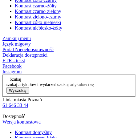
Kontrast żółto-czarny
Kontrast czarno-żółty
Kontrast czarno-zielony
Kontrast zielono-czarny
Kontrast żółto-niebieski
Kontrast niebiesko-żółty
Zamknij menu
Język migowy
Portal Niepełnosprawność
Deklaracja dostępności
ETR - tekst
Facebook
Instagram
Szukaj
szukaj artykułów i wydarzeń
Wyszukaj
Linia miasta Poznań
61 646 33 44
Dostępność
Wersja kontrastowa
Kontrast domyślny
Kontrast czarno-biały