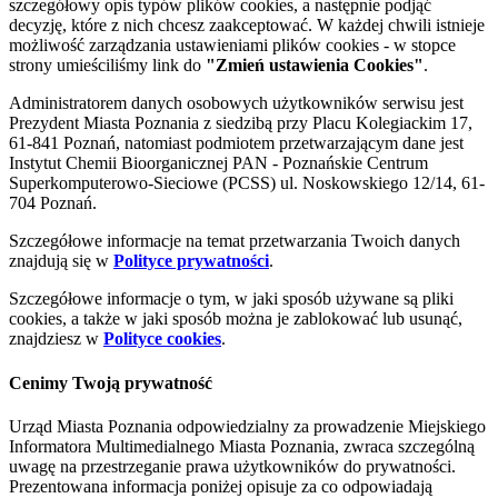
szczegółowy opis typów plików cookies, a następnie podjąć
decyzję, które z nich chcesz zaakceptować. W każdej chwili istnieje
możliwość zarządzania ustawieniami plików cookies - w stopce
strony umieściliśmy link do
"Zmień ustawienia Cookies"
.
Administratorem danych osobowych użytkowników serwisu jest
Prezydent Miasta Poznania z siedzibą przy Placu Kolegiackim 17,
61-841 Poznań, natomiast podmiotem przetwarzającym dane jest
Instytut Chemii Bioorganicznej PAN - Poznańskie Centrum
Superkomputerowo-Sieciowe (PCSS) ul. Noskowskiego 12/14, 61-
704 Poznań.
Szczegółowe informacje na temat przetwarzania Twoich danych
znajdują się w
Polityce prywatności
.
Szczegółowe informacje o tym, w jaki sposób używane są pliki
cookies, a także w jaki sposób można je zablokować lub usunąć,
znajdziesz w
Polityce cookies
.
Cenimy Twoją prywatność
Urząd Miasta Poznania odpowiedzialny za prowadzenie Miejskiego
Informatora Multimedialnego Miasta Poznania, zwraca szczególną
uwagę na przestrzeganie prawa użytkowników do prywatności.
Prezentowana informacja poniżej opisuje za co odpowiadają