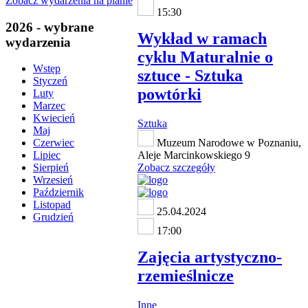
Zobacz wydarzenia na planie
15:30
2026 - wybrane
Wykład w ramach
wydarzenia
cyklu Maturalnie o
Wstęp
sztuce - Sztuka
Styczeń
powtórki
Luty
Marzec
Kwiecień
Sztuka
Maj
Muzeum Narodowe w Poznaniu,
Czerwiec
Aleje Marcinkowskiego 9
Lipiec
Zobacz szczegóły
Sierpień
Wrzesień
Październik
Listopad
25.04.2024
Grudzień
17:00
Zajęcia artystyczno-
rzemieślnicze
Inne