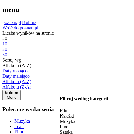
menu
poznan.pl
Kultura
Wróć do poznan.pl
Liczba wyników na stronie
20
10
20
30
Sortuj wg
Alfabetu (A-Z)
Daty rosnąco
Daty malejąco
Alfabetu (A-Z)
Alfabetu (Z-A)
Kultura
Menu
Filtruj według kategorii
Polecane wydarzenia
Film
Książki
Muzyka
Muzyka
Teatr
Inne
Film
Sztuka