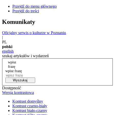
Przejdź do menu głównego
Przejdź do treści
Komunikaty
Oficjalny serwis o kulturze w Poznaniu
|
PL
polski
english
szukaj artykułów i wydarzeń
wpisz
frazę
wpisz frazę
Wyszukaj
Dostępność
Wersja kontrastowa
Kontrast domyślny
Kontrast czarno-biały
Kontrast biało-czarny