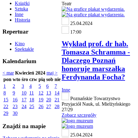
Książki
Teatr
Sztuka
Inne
Historia
25.04.2024
Repertuar
17:00
Wykład prof. dr hab.
Kino
Spektakle
Tomasza Schramma -
Dlaczego Poznań
Kalendarium
honoruje marszałka
< mar
Kwiecień 2024
maj >
Ferdynanda Focha?
pon
wto
śro
czw
pią
sob
nie
1
2
3
4
5
6
7
Inne
8
9
10
11
12
13
14
Poznańskie Towarzystwo
15
16
17
18
19
20
21
Przyjaciół Nauk, ul. Mielżyńskiego
22
23
24
25
26
27
28
27/29
29
30
Zobacz szczegóły
Znajdź na mapie
25.04.2024