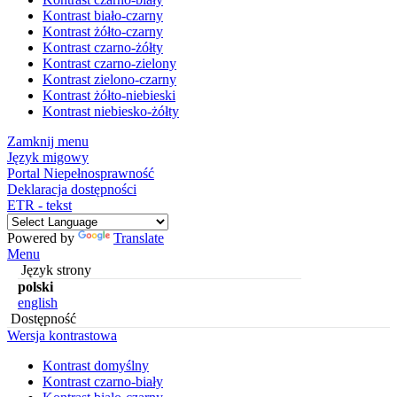
Kontrast biało-czarny
Kontrast żółto-czarny
Kontrast czarno-żółty
Kontrast czarno-zielony
Kontrast zielono-czarny
Kontrast żółto-niebieski
Kontrast niebiesko-żółty
Zamknij menu
Język migowy
Portal Niepełnosprawność
Deklaracja dostępności
ETR - tekst
Powered by
Translate
Menu
Język strony
polski
english
Dostępność
Wersja kontrastowa
Kontrast domyślny
Kontrast czarno-biały