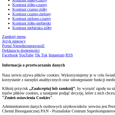
Kontrast biało-czarny
Kontrast żółto-czarny
Kontrast czarno-żółty
Kontrast czarno-zielony
Kontrast zielono-czarny
Kontrast żółto-niebieski
Kontrast niebiesko-żółty
Zamknij menu
Język migowy
Portal Niepełnosprawność
Deklaracja dostępności
Facebook
YouTube
Tik Tok
Instagram
RSS
Informacja o przetwarzaniu danych
Nasz serwis używa plików cookies. Wykorzystujemy je w celu świa
korzystanie z narzędzi analitycznych oraz udostępnianie funkcji me
Kliknij przycisk
„Zaakceptuj lub zamknij”
, by wyrazić zgodę na u
typów plików cookies, a następnie podjąć decyzję, które z nich chce
"Zmień ustawienia Cookies"
.
Administratorem danych osobowych użytkowników serwisu jest Prezyd
Chemii Bioorganicznej PAN - Poznańskie Centrum Superkomputerow