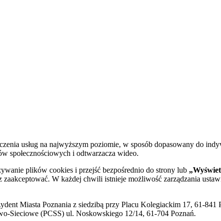
dczenia usług na najwyższym poziomie, w sposób dopasowany do indy
diów społecznościowych i odtwarzacza wideo.
żywanie plików cookies i przejść bezpośrednio do strony lub
„Wyświetl
sz zaakceptować. W każdej chwili istnieje możliwość zarządzania ustaw
ent Miasta Poznania z siedzibą przy Placu Kolegiackim 17, 61-841 P
o-Sieciowe (PCSS) ul. Noskowskiego 12/14, 61-704 Poznań.