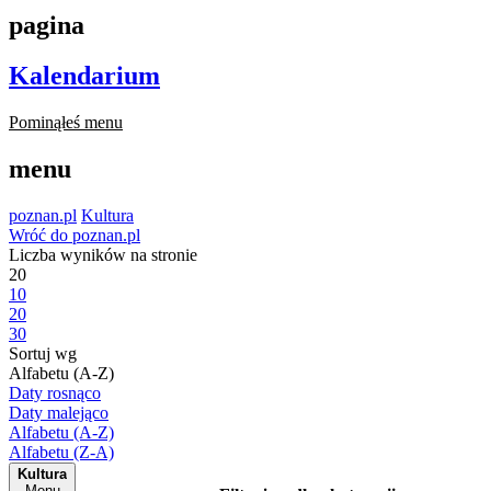
pagina
Kalendarium
Pominąłeś menu
menu
poznan.pl
Kultura
Wróć do poznan.pl
Liczba wyników na stronie
20
10
20
30
Sortuj wg
Alfabetu (A-Z)
Daty rosnąco
Daty malejąco
Alfabetu (A-Z)
Alfabetu (Z-A)
Kultura
Menu