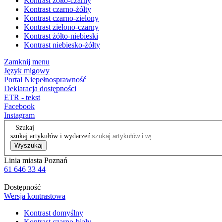
Kontrast żółto-czarny
Kontrast czarno-żółty
Kontrast czarno-zielony
Kontrast zielono-czarny
Kontrast żółto-niebieski
Kontrast niebiesko-żółty
Zamknij menu
Język migowy
Portal Niepełnosprawność
Deklaracja dostępności
ETR - tekst
Facebook
Instagram
Szukaj
szukaj artykułów i wydarzeń
Wyszukaj
Linia miasta Poznań
61 646 33 44
Dostępność
Wersja kontrastowa
Kontrast domyślny
Kontrast czarno-biały