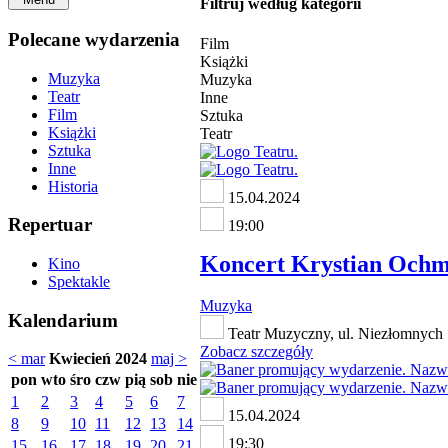
Filtruj według kategorii
Polecane wydarzenia
Film
Książki
Muzyka
Muzyka
Teatr
Inne
Film
Sztuka
Książki
Teatr
Sztuka
Inne
Historia
15.04.2024
Repertuar
19:00
Koncert Krystian Ochm
Kino
Spektakle
Muzyka
Kalendarium
Teatr Muzyczny, ul. Niezłomnych 
Zobacz szczegóły
< mar
Kwiecień 2024
maj >
pon
wto
śro
czw
pią
sob
nie
1
2
3
4
5
6
7
15.04.2024
8
9
10
11
12
13
14
19:30
15
16
17
18
19
20
21