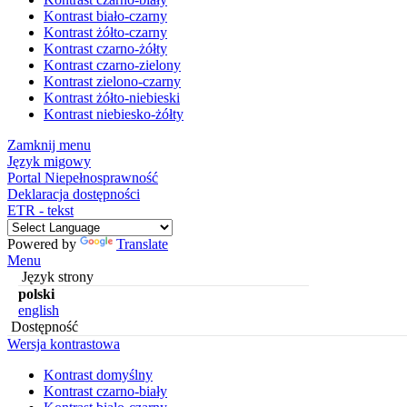
Kontrast biało-czarny
Kontrast żółto-czarny
Kontrast czarno-żółty
Kontrast czarno-zielony
Kontrast zielono-czarny
Kontrast żółto-niebieski
Kontrast niebiesko-żółty
Zamknij menu
Język migowy
Portal Niepełnosprawność
Deklaracja dostępności
ETR - tekst
Powered by
Translate
Menu
Język strony
polski
english
Dostępność
Wersja kontrastowa
Kontrast domyślny
Kontrast czarno-biały