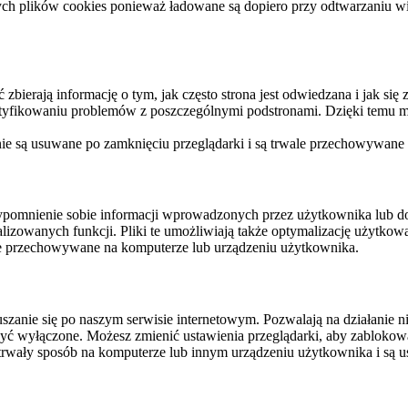
ych plików cookies ponieważ ładowane są dopiero przy odtwarzaniu wid
ierają informację o tym, jak często strona jest odwiedzana i jak się z 
ntyfikowaniu problemów z poszczególnymi podstronami. Dzięki temu mo
 nie są usuwane po zamknięciu przeglądarki i są trwale przechowywane
rzypomnienie sobie informacji wprowadzonych przez użytkownika lub 
nalizowanych funkcji. Pliki te umożliwiają także optymalizację użytko
ale przechowywane na komputerze lub urządzeniu użytkownika.
szanie się po naszym serwisie internetowym. Pozwalają na działanie ni
yć wyłączone. Możesz zmienić ustawienia przeglądarki, aby zablokować
trwały sposób na komputerze lub innym urządzeniu użytkownika i są u