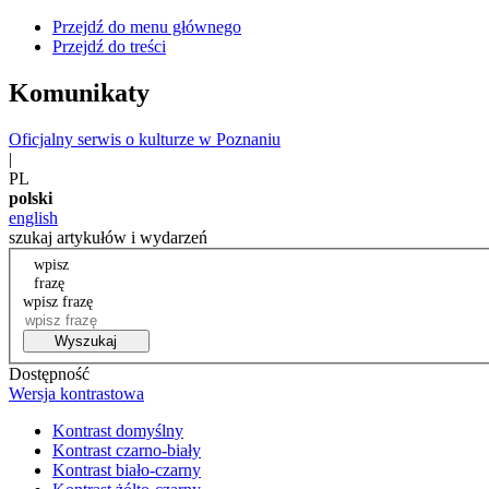
Przejdź do menu głównego
Przejdź do treści
Komunikaty
Oficjalny serwis o kulturze w Poznaniu
|
PL
polski
english
szukaj artykułów i wydarzeń
wpisz
frazę
wpisz frazę
Wyszukaj
Dostępność
Wersja kontrastowa
Kontrast domyślny
Kontrast czarno-biały
Kontrast biało-czarny