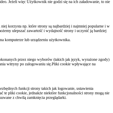
eo. Jeżeli więc Użytkownik nie godzi się na ich załadowanie, to nie
niej korzysta np. które strony są najbardziej i najmniej popularne i w
żemy ulepszać zawartość i wydajność strony i uczynić ją bardziej
 na komputerze lub urządzeniu użytkownika.
dokonanych przez niego wyborów (takich jak język, wyrażone zgody)
wania witryny po zalogowaniu się.Pliki cookie wpływające na
ezbędnych funkcji strony takich jak logowanie, ustawienia
 te pliki cookie, jednakże niektóre funkcjonalności strony mogą nie
suwane z chwilą zamknięcia przeglądarki.