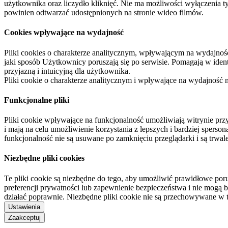
użytkownika oraz liczydło kliknięć. Nie ma możliwości wyłączenia t
powinien odtwarzać udostępnionych na stronie wideo filmów.
Cookies wpływające na wydajność
Pliki cookies o charakterze analitycznym, wpływającym na wydajność zb
jaki sposób Użytkownicy poruszają się po serwisie. Pomagają w ide
przyjazną i intuicyjną dla użytkownika.
Pliki cookie o charakterze analitycznym i wpływające na wydajność
Funkcjonalne pliki
Pliki cookie wpływające na funkcjonalność umożliwiają witrynie p
i mają na celu umożliwienie korzystania z lepszych i bardziej sperso
funkcjonalność nie są usuwane po zamknięciu przeglądarki i są trw
Niezbędne pliki cookies
Te pliki cookie są niezbędne do tego, aby umożliwić prawidłowe poru
preferencji prywatności lub zapewnienie bezpieczeństwa i nie mogą b
działać poprawnie. Niezbędne pliki cookie nie są przechowywane w 
Ustawienia
Zaakceptuj