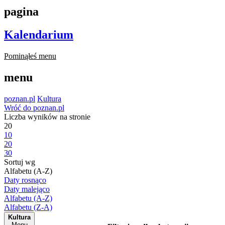
pagina
Kalendarium
Pominąłeś menu
menu
poznan.pl
Kultura
Wróć do poznan.pl
Liczba wyników na stronie
20
10
20
30
Sortuj wg
Alfabetu (A-Z)
Daty rosnąco
Daty malejąco
Alfabetu (A-Z)
Alfabetu (Z-A)
Kultura
Menu