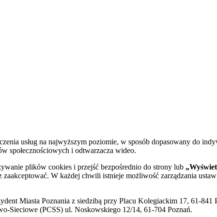
dczenia usług na najwyższym poziomie, w sposób dopasowany do indy
diów społecznościowych i odtwarzacza wideo.
żywanie plików cookies i przejść bezpośrednio do strony lub
„Wyświetl
sz zaakceptować. W każdej chwili istnieje możliwość zarządzania ustaw
ent Miasta Poznania z siedzibą przy Placu Kolegiackim 17, 61-841 P
o-Sieciowe (PCSS) ul. Noskowskiego 12/14, 61-704 Poznań.