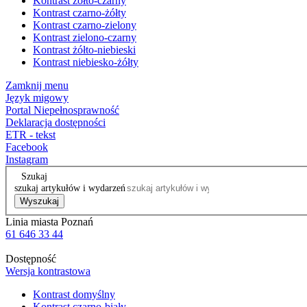
Kontrast żółto-czarny
Kontrast czarno-żółty
Kontrast czarno-zielony
Kontrast zielono-czarny
Kontrast żółto-niebieski
Kontrast niebiesko-żółty
Zamknij menu
Język migowy
Portal Niepełnosprawność
Deklaracja dostępności
ETR - tekst
Facebook
Instagram
Szukaj
szukaj artykułów i wydarzeń
Wyszukaj
Linia miasta Poznań
61 646 33 44
Dostępność
Wersja kontrastowa
Kontrast domyślny
Kontrast czarno-biały