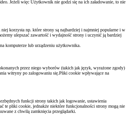
eo. Jeżeli więc Użytkownik nie godzi się na ich załadowanie, to nie
niej korzysta np. które strony są najbardziej i najmniej popularne i w
żemy ulepszać zawartość i wydajność strony i uczynić ją bardziej
 na komputerze lub urządzeniu użytkownika.
dokonanych przez niego wyborów (takich jak język, wyrażone zgody)
wania witryny po zalogowaniu się.Pliki cookie wpływające na
ezbędnych funkcji strony takich jak logowanie, ustawienia
 te pliki cookie, jednakże niektóre funkcjonalności strony mogą nie
suwane z chwilą zamknięcia przeglądarki.