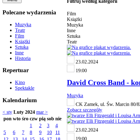
Filtruj według kategorii
Polecane wydarzenia
Film
Książki
Muzyka
Muzyka
Teatr
Inne
Film
Sztuka
Książki
Teatr
Sztuka
Inne
Historia
23.02.2024
Repertuar
19:00
David Cross Band - ko
Kino
Spektakle
Muzyka
Kalendarium
CK Zamek, ul. Św. Marcin 80/8
Zobacz szczegóły
< sty
Luty 2024
mar >
pon
wto
śro
czw
pią
sob
nie
1
2
3
4
23.02.2024
5
6
7
8
9
10
11
19:00
12
13
14
15
16
17
18