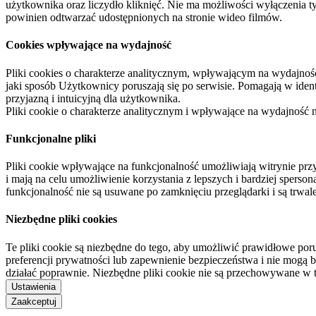
użytkownika oraz liczydło kliknięć. Nie ma możliwości wyłączenia t
powinien odtwarzać udostępnionych na stronie wideo filmów.
Cookies wpływające na wydajność
Pliki cookies o charakterze analitycznym, wpływającym na wydajność zb
jaki sposób Użytkownicy poruszają się po serwisie. Pomagają w ide
przyjazną i intuicyjną dla użytkownika.
Pliki cookie o charakterze analitycznym i wpływające na wydajność
Funkcjonalne pliki
Pliki cookie wpływające na funkcjonalność umożliwiają witrynie p
i mają na celu umożliwienie korzystania z lepszych i bardziej sperso
funkcjonalność nie są usuwane po zamknięciu przeglądarki i są trw
Niezbędne pliki cookies
Te pliki cookie są niezbędne do tego, aby umożliwić prawidłowe poru
preferencji prywatności lub zapewnienie bezpieczeństwa i nie mogą b
działać poprawnie. Niezbędne pliki cookie nie są przechowywane w 
Ustawienia
Zaakceptuj