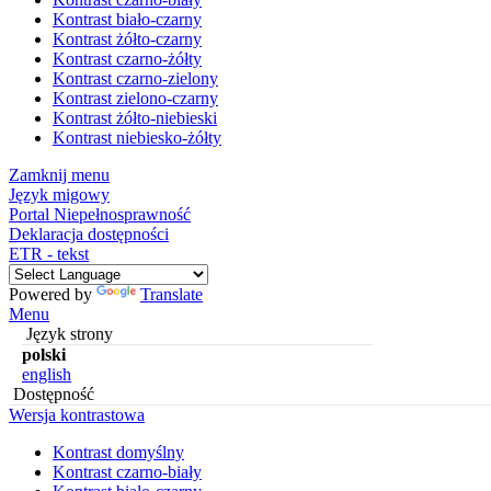
Kontrast biało-czarny
Kontrast żółto-czarny
Kontrast czarno-żółty
Kontrast czarno-zielony
Kontrast zielono-czarny
Kontrast żółto-niebieski
Kontrast niebiesko-żółty
Zamknij menu
Język migowy
Portal Niepełnosprawność
Deklaracja dostępności
ETR - tekst
Powered by
Translate
Menu
Język strony
polski
english
Dostępność
Wersja kontrastowa
Kontrast domyślny
Kontrast czarno-biały