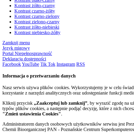
Kontrast biało-czarny
Kontrast żółto-czarny
Kontrast czarno-żółty
Kontrast czarno-zielony
Kontrast zielono-czarny
Kontrast żółto-niebieski
Kontrast niebiesko-żółty
Zamknij menu
Język migowy
Portal Niepełnosprawność
Deklaracja dostępności
Facebook
YouTube
Tik Tok
Instagram
RSS
Informacja o przetwarzaniu danych
Nasz serwis używa plików cookies. Wykorzystujemy je w celu świa
korzystanie z narzędzi analitycznych oraz udostępnianie funkcji me
Kliknij przycisk
„Zaakceptuj lub zamknij”
, by wyrazić zgodę na u
typów plików cookies, a następnie podjąć decyzję, które z nich chce
"Zmień ustawienia Cookies"
.
Administratorem danych osobowych użytkowników serwisu jest Prezyd
Chemii Bioorganicznej PAN - Poznańskie Centrum Superkomputerow