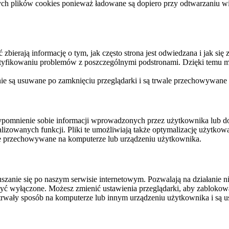
ych plików cookies ponieważ ładowane są dopiero przy odtwarzaniu wid
ierają informację o tym, jak często strona jest odwiedzana i jak się z 
ntyfikowaniu problemów z poszczególnymi podstronami. Dzięki temu mo
 nie są usuwane po zamknięciu przeglądarki i są trwale przechowywane
rzypomnienie sobie informacji wprowadzonych przez użytkownika lub 
nalizowanych funkcji. Pliki te umożliwiają także optymalizację użytko
ale przechowywane na komputerze lub urządzeniu użytkownika.
szanie się po naszym serwisie internetowym. Pozwalają na działanie ni
yć wyłączone. Możesz zmienić ustawienia przeglądarki, aby zablokować
trwały sposób na komputerze lub innym urządzeniu użytkownika i są u