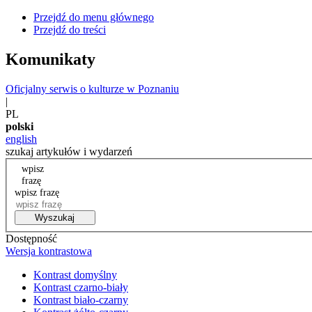
Przejdź do menu głównego
Przejdź do treści
Komunikaty
Oficjalny serwis o kulturze w Poznaniu
|
PL
polski
english
szukaj artykułów i wydarzeń
wpisz
frazę
wpisz frazę
Wyszukaj
Dostępność
Wersja kontrastowa
Kontrast domyślny
Kontrast czarno-biały
Kontrast biało-czarny