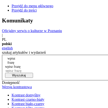
Przejdź do menu głównego
Przejdź do treści
Komunikaty
Oficjalny serwis o kulturze w Poznaniu
|
PL
polski
english
szukaj artykułów i wydarzeń
wpisz
frazę
wpisz frazę
Wyszukaj
Dostępność
Wersja kontrastowa
Kontrast domyślny
Kontrast czarno-biały
Kontrast biało-czarny