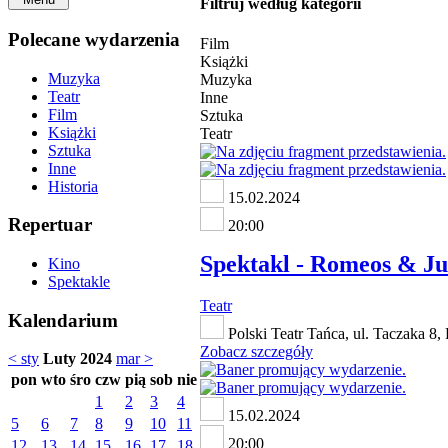
Filtruj według kategorii
Polecane wydarzenia
Film
Książki
Muzyka
Muzyka
Teatr
Inne
Film
Sztuka
Książki
Teatr
Sztuka
Inne
Historia
15.02.2024
Repertuar
20:00
Spektakl - Romeos & Ju
Kino
Spektakle
Teatr
Kalendarium
Polski Teatr Tańca, ul. Taczaka 8,
Zobacz szczegóły
< sty
Luty 2024
mar >
pon
wto
śro
czw
pią
sob
nie
1
2
3
4
15.02.2024
5
6
7
8
9
10
11
20:00
12
13
14
15
16
17
18