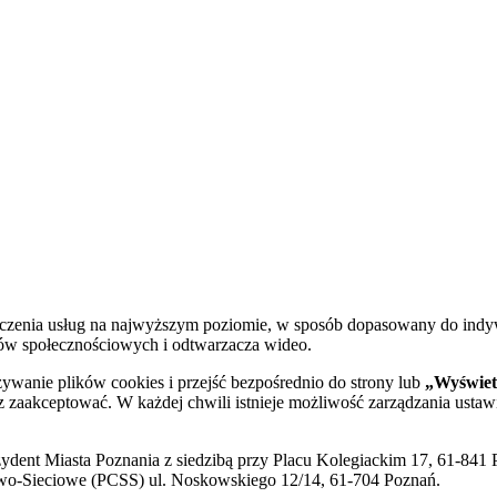
dczenia usług na najwyższym poziomie, w sposób dopasowany do indy
diów społecznościowych i odtwarzacza wideo.
żywanie plików cookies i przejść bezpośrednio do strony lub
„Wyświetl
sz zaakceptować. W każdej chwili istnieje możliwość zarządzania ustaw
ent Miasta Poznania z siedzibą przy Placu Kolegiackim 17, 61-841 P
o-Sieciowe (PCSS) ul. Noskowskiego 12/14, 61-704 Poznań.