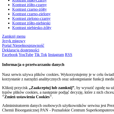
Kontrast biało-czarny
Kontrast żółto-czarny
Kontrast czarno-żółty
Kontrast czarno-zielony
Kontrast zielono-czarny
Kontrast żółto-niebieski
Kontrast niebiesko-żółty
Zamknij menu
Język migowy
Portal Niepełnosprawność
Deklaracja dostępności
Facebook
YouTube
Tik Tok
Instagram
RSS
Informacja o przetwarzaniu danych
Nasz serwis używa plików cookies. Wykorzystujemy je w celu świa
korzystanie z narzędzi analitycznych oraz udostępnianie funkcji me
Kliknij przycisk
„Zaakceptuj lub zamknij”
, by wyrazić zgodę na u
typów plików cookies, a następnie podjąć decyzję, które z nich chce
"Zmień ustawienia Cookies"
.
Administratorem danych osobowych użytkowników serwisu jest Prezyd
Chemii Bioorganicznej PAN - Poznańskie Centrum Superkomputerow