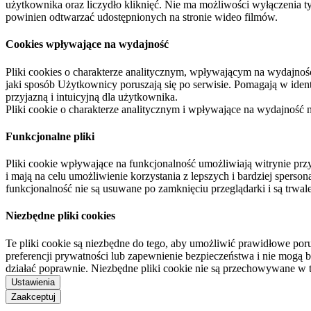
użytkownika oraz liczydło kliknięć. Nie ma możliwości wyłączenia t
powinien odtwarzać udostępnionych na stronie wideo filmów.
Cookies wpływające na wydajność
Pliki cookies o charakterze analitycznym, wpływającym na wydajność zb
jaki sposób Użytkownicy poruszają się po serwisie. Pomagają w ide
przyjazną i intuicyjną dla użytkownika.
Pliki cookie o charakterze analitycznym i wpływające na wydajność
Funkcjonalne pliki
Pliki cookie wpływające na funkcjonalność umożliwiają witrynie p
i mają na celu umożliwienie korzystania z lepszych i bardziej sperso
funkcjonalność nie są usuwane po zamknięciu przeglądarki i są trw
Niezbędne pliki cookies
Te pliki cookie są niezbędne do tego, aby umożliwić prawidłowe poru
preferencji prywatności lub zapewnienie bezpieczeństwa i nie mogą b
działać poprawnie. Niezbędne pliki cookie nie są przechowywane w 
Ustawienia
Zaakceptuj