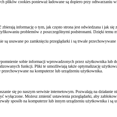
ych plików cookies ponieważ ładowane są dopiero przy odtwarzaniu wid
ierają informację o tym, jak często strona jest odwiedzana i jak się z 
ntyfikowaniu problemów z poszczególnymi podstronami. Dzięki temu mo
 nie są usuwane po zamknięciu przeglądarki i są trwale przechowywane
rzypomnienie sobie informacji wprowadzonych przez użytkownika lub 
nalizowanych funkcji. Pliki te umożliwiają także optymalizację użytko
ale przechowywane na komputerze lub urządzeniu użytkownika.
szanie się po naszym serwisie internetowym. Pozwalają na działanie ni
yć wyłączone. Możesz zmienić ustawienia przeglądarki, aby zablokować
trwały sposób na komputerze lub innym urządzeniu użytkownika i są u