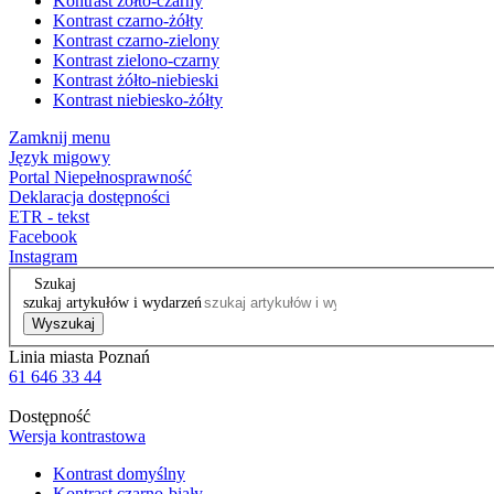
Kontrast żółto-czarny
Kontrast czarno-żółty
Kontrast czarno-zielony
Kontrast zielono-czarny
Kontrast żółto-niebieski
Kontrast niebiesko-żółty
Zamknij menu
Język migowy
Portal Niepełnosprawność
Deklaracja dostępności
ETR - tekst
Facebook
Instagram
Szukaj
szukaj artykułów i wydarzeń
Wyszukaj
Linia miasta Poznań
61 646 33 44
Dostępność
Wersja kontrastowa
Kontrast domyślny
Kontrast czarno-biały