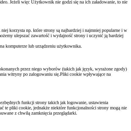
eo. Jeżeli więc Użytkownik nie godzi się na ich załadowanie, to nie
niej korzysta np. które strony są najbardziej i najmniej popularne i w
żemy ulepszać zawartość i wydajność strony i uczynić ją bardziej
 na komputerze lub urządzeniu użytkownika.
dokonanych przez niego wyborów (takich jak język, wyrażone zgody)
wania witryny po zalogowaniu się.Pliki cookie wpływające na
ezbędnych funkcji strony takich jak logowanie, ustawienia
 te pliki cookie, jednakże niektóre funkcjonalności strony mogą nie
suwane z chwilą zamknięcia przeglądarki.