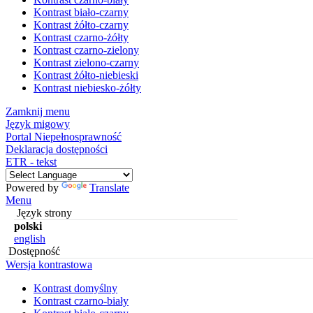
Kontrast biało-czarny
Kontrast żółto-czarny
Kontrast czarno-żółty
Kontrast czarno-zielony
Kontrast zielono-czarny
Kontrast żółto-niebieski
Kontrast niebiesko-żółty
Zamknij menu
Język migowy
Portal Niepełnosprawność
Deklaracja dostępności
ETR - tekst
Powered by
Translate
Menu
Język strony
polski
english
Dostępność
Wersja kontrastowa
Kontrast domyślny
Kontrast czarno-biały