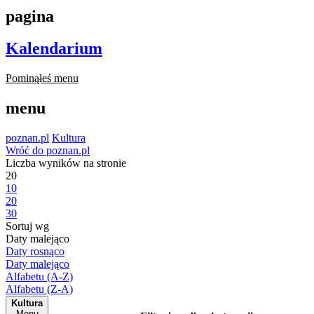
pagina
Kalendarium
Pominąłeś menu
menu
poznan.pl
Kultura
Wróć do poznan.pl
Liczba wyników na stronie
20
10
20
30
Sortuj wg
Daty malejąco
Daty rosnąco
Daty malejąco
Alfabetu (A-Z)
Alfabetu (Z-A)
Kultura
Menu