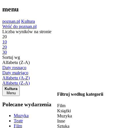
menu
poznan.pl
Kultura
Wróć do poznan.pl
Liczba wyników na stronie
20
10
20
30
Sortuj wg
Alfabetu (Z-A)
Daty rosnąco
Daty malejąco
Alfabetu (A-Z)
Alfabetu (Z-A)
Kultura
Menu
Filtruj według kategorii
Polecane wydarzenia
Film
Książki
Muzyka
Muzyka
Teatr
Inne
Film
Sztuka