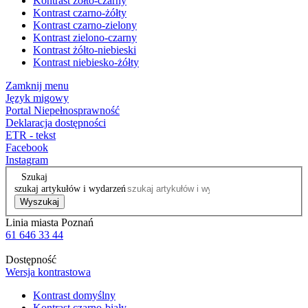
Kontrast żółto-czarny
Kontrast czarno-żółty
Kontrast czarno-zielony
Kontrast zielono-czarny
Kontrast żółto-niebieski
Kontrast niebiesko-żółty
Zamknij menu
Język migowy
Portal Niepełnosprawność
Deklaracja dostępności
ETR - tekst
Facebook
Instagram
Szukaj
szukaj artykułów i wydarzeń
Wyszukaj
Linia miasta Poznań
61 646 33 44
Dostępność
Wersja kontrastowa
Kontrast domyślny
Kontrast czarno-biały