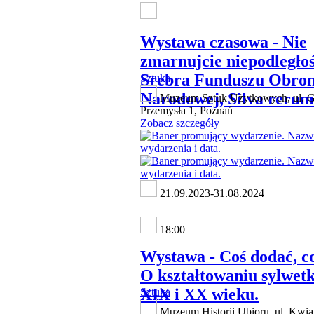
Wystawa czasowa - Nie
zmarnujcie niepodległoś
Srebra Funduszu Obro
Sztuka
Narodowej, Silva rerum
Muzeum Sztuk Użytkowych, ul. G
Przemysła 1, Poznań
Zobacz szczegóły
21.09.2023-31.08.2024
18:00
Wystawa - Coś dodać, co
O kształtowaniu sylwetk
XIX i XX wieku.
Sztuka
Muzeum Historii Ubioru, ul. Kwia