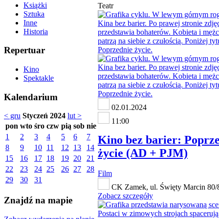
Książki
Teatr
Sztuka
Inne
Historia
Repertuar
Kino
Spektakle
Kalendarium
02.01.2024
< gru
Styczeń 2024
lut >
11:00
pon
wto
śro
czw
pią
sob
nie
1
2
3
4
5
6
7
Kino bez barier: Poprz
8
9
10
11
12
13
14
życie (AD + PJM)
15
16
17
18
19
20
21
22
23
24
25
26
27
28
Film
29
30
31
CK Zamek, ul. Święty Marcin 80/
Zobacz szczegóły
Znajdź na mapie