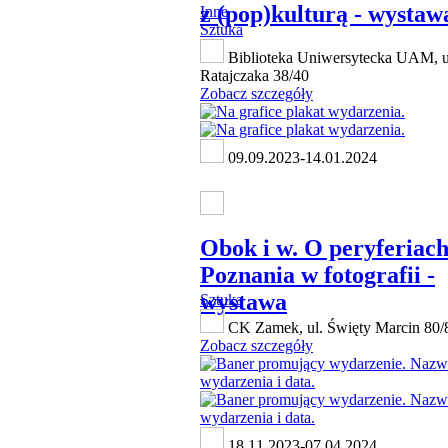
z (pop)kulturą - wystaw
Inne
Sztuka
Biblioteka Uniwersytecka UAM, u
Ratajczaka 38/40
Zobacz szczegóły
09.09.2023-14.01.2024
Obok i w. O peryferiac
Poznania w fotografii -
wystawa
Sztuka
CK Zamek, ul. Święty Marcin 80/
Zobacz szczegóły
18.11.2023-07.04.2024