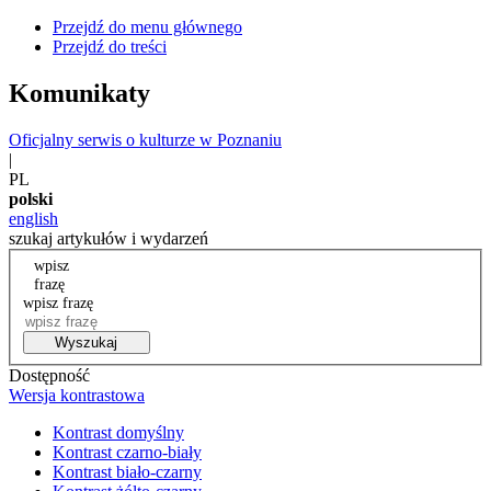
Przejdź do menu głównego
Przejdź do treści
Komunikaty
Oficjalny serwis o kulturze w Poznaniu
|
PL
polski
english
szukaj artykułów i wydarzeń
wpisz
frazę
wpisz frazę
Wyszukaj
Dostępność
Wersja kontrastowa
Kontrast domyślny
Kontrast czarno-biały
Kontrast biało-czarny