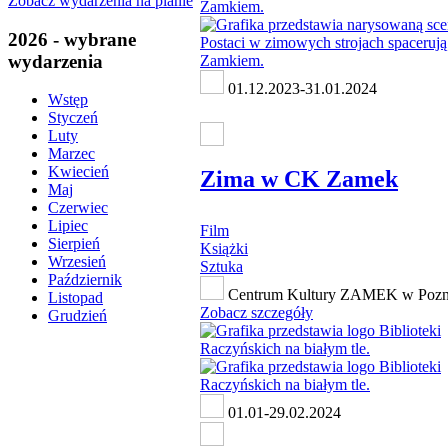
Zobacz wydarzenia na planie
2026 - wybrane
wydarzenia
01.12.2023-31.01.2024
Wstęp
Styczeń
Luty
Marzec
Kwiecień
Zima w CK Zamek
Maj
Czerwiec
Lipiec
Film
Sierpień
Książki
Wrzesień
Sztuka
Październik
Centrum Kultury ZAMEK w Pozn
Listopad
Zobacz szczegóły
Grudzień
01.01-29.02.2024