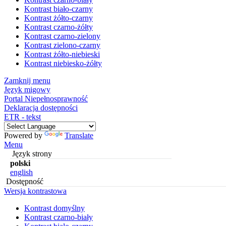
Kontrast biało-czarny
Kontrast żółto-czarny
Kontrast czarno-żółty
Kontrast czarno-zielony
Kontrast zielono-czarny
Kontrast żółto-niebieski
Kontrast niebiesko-żółty
Zamknij menu
Język migowy
Portal Niepełnosprawność
Deklaracja dostępności
ETR - tekst
Powered by
Translate
Menu
Język strony
polski
english
Dostępność
Wersja kontrastowa
Kontrast domyślny
Kontrast czarno-biały