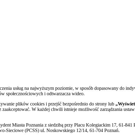
dczenia usług na najwyższym poziomie, w sposób dopasowany do indy
diów społecznościowych i odtwarzacza wideo.
żywanie plików cookies i przejść bezpośrednio do strony lub
„Wyświetl
sz zaakceptować. W każdej chwili istnieje możliwość zarządzania ustaw
ent Miasta Poznania z siedzibą przy Placu Kolegiackim 17, 61-841 P
o-Sieciowe (PCSS) ul. Noskowskiego 12/14, 61-704 Poznań.