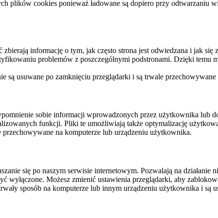
ych plików cookies ponieważ ładowane są dopiero przy odtwarzaniu wid
ierają informację o tym, jak często strona jest odwiedzana i jak się z 
ntyfikowaniu problemów z poszczególnymi podstronami. Dzięki temu mo
 nie są usuwane po zamknięciu przeglądarki i są trwale przechowywane
rzypomnienie sobie informacji wprowadzonych przez użytkownika lub 
nalizowanych funkcji. Pliki te umożliwiają także optymalizację użytko
ale przechowywane na komputerze lub urządzeniu użytkownika.
szanie się po naszym serwisie internetowym. Pozwalają na działanie ni
yć wyłączone. Możesz zmienić ustawienia przeglądarki, aby zablokować
trwały sposób na komputerze lub innym urządzeniu użytkownika i są u