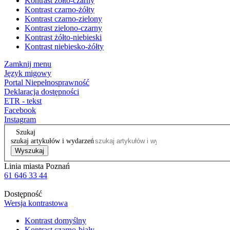
Kontrast żółto-czarny
Kontrast czarno-żółty
Kontrast czarno-zielony
Kontrast zielono-czarny
Kontrast żółto-niebieski
Kontrast niebiesko-żółty
Zamknij menu
Język migowy
Portal Niepełnosprawność
Deklaracja dostępności
ETR - tekst
Facebook
Instagram
Szukaj
szukaj artykułów i wydarzeń
Wyszukaj
Linia miasta Poznań
61 646 33 44
Dostępność
Wersja kontrastowa
Kontrast domyślny
Kontrast czarno-biały