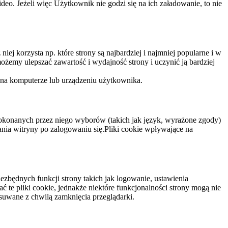
eo. Jeżeli więc Użytkownik nie godzi się na ich załadowanie, to nie
niej korzysta np. które strony są najbardziej i najmniej popularne i w
żemy ulepszać zawartość i wydajność strony i uczynić ją bardziej
 na komputerze lub urządzeniu użytkownika.
dokonanych przez niego wyborów (takich jak język, wyrażone zgody)
wania witryny po zalogowaniu się.Pliki cookie wpływające na
ezbędnych funkcji strony takich jak logowanie, ustawienia
 te pliki cookie, jednakże niektóre funkcjonalności strony mogą nie
suwane z chwilą zamknięcia przeglądarki.