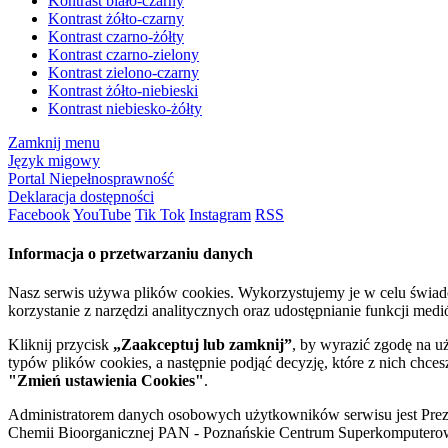
Kontrast biało-czarny
Kontrast żółto-czarny
Kontrast czarno-żółty
Kontrast czarno-zielony
Kontrast zielono-czarny
Kontrast żółto-niebieski
Kontrast niebiesko-żółty
Zamknij menu
Język migowy
Portal Niepełnosprawność
Deklaracja dostępności
Facebook
YouTube
Tik Tok
Instagram
RSS
Informacja o przetwarzaniu danych
Nasz serwis używa plików cookies. Wykorzystujemy je w celu świa
korzystanie z narzędzi analitycznych oraz udostępnianie funkcji me
Kliknij przycisk
„Zaakceptuj lub zamknij”
, by wyrazić zgodę na u
typów plików cookies, a następnie podjąć decyzję, które z nich chce
"Zmień ustawienia Cookies"
.
Administratorem danych osobowych użytkowników serwisu jest Prezyd
Chemii Bioorganicznej PAN - Poznańskie Centrum Superkomputerow