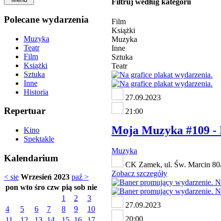
Filtruj według kategorii
Polecane wydarzenia
Film
Książki
Muzyka
Muzyka
Teatr
Inne
Film
Sztuka
Książki
Teatr
Sztuka
Inne
Historia
27.09.2023
Repertuar
21:00
Moja Muzyka #109 -
Kino
Spektakle
Muzyka
Kalendarium
CK Zamek, ul. Św. Marcin 80
Zobacz szczegóły
< sie
Wrzesień 2023
paź >
pon
wto
śro
czw
pią
sob
nie
1
2
3
27.09.2023
4
5
6
7
8
9
10
20:00
11
12
13
14
15
16
17