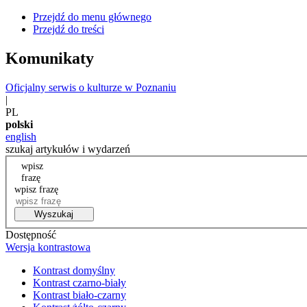
Przejdź do menu głównego
Przejdź do treści
Komunikaty
Oficjalny serwis o kulturze w Poznaniu
|
PL
polski
english
szukaj artykułów i wydarzeń
wpisz
frazę
wpisz frazę
Wyszukaj
Dostępność
Wersja kontrastowa
Kontrast domyślny
Kontrast czarno-biały
Kontrast biało-czarny