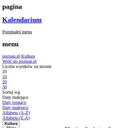
pagina
Kalendarium
Pominąłeś menu
menu
poznan.pl
Kultura
Wróć do poznan.pl
Liczba wyników na stronie
20
10
20
30
Sortuj wg
Daty malejąco
Daty rosnąco
Daty malejąco
Alfabetu (A-Z)
Alfabetu (Z-A)
Kultura
Menu