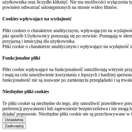
użytkownika oraz liczydło kliknięć. Nie ma możliwości wyłączenia t
powinien odtwarzać udostępnionych na stronie wideo filmów.
Cookies wpływające na wydajność
Pliki cookies o charakterze analitycznym, wpływającym na wydajność zb
jaki sposób Użytkownicy poruszają się po serwisie. Pomagają w ide
przyjazną i intuicyjną dla użytkownika.
Pliki cookie o charakterze analitycznym i wpływające na wydajność
Funkcjonalne pliki
Pliki cookie wpływające na funkcjonalność umożliwiają witrynie p
i mają na celu umożliwienie korzystania z lepszych i bardziej sperso
funkcjonalność nie są usuwane po zamknięciu przeglądarki i są trw
Niezbędne pliki cookies
Te pliki cookie są niezbędne do tego, aby umożliwić prawidłowe poru
preferencji prywatności lub zapewnienie bezpieczeństwa i nie mogą b
działać poprawnie. Niezbędne pliki cookie nie są przechowywane w 
Ustawienia
Zaakceptuj